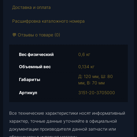
р
Доставка и оплата
а
Расшифровка каталожного номера
К
а
💬 Отзывы о товаре (0)
т
у
ш
Вес физический
0,6 кг
к
а
Объемный вес
0,134 кг
з
Д: 120 мм, Ш: 80
а
Габариты
мм, В: 70 мм
ж
и
Артикул
3151-20-3705000
г
а
н
Все технические характеристики носят информативный
и
характер, точные данные уточняйте в официальной
я
документации производителя данной запчасти или
1
обращением в интернет магазин.