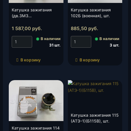
Катушка зажигания
Катушка зажигания
(дв.ЗМЗ
102Б (военная), шт.
40904.3705000/0 221
504 027) BOSCH, шт.
1 587,00
руб.
885,50
руб.
◉
В наличии
◉
В наличии
31 шт.
3 шт.
В корзину
В корзину
Катушка зажигания 115
(АТЭ-1)(Б115В), шт.
Катушка зажигания 114