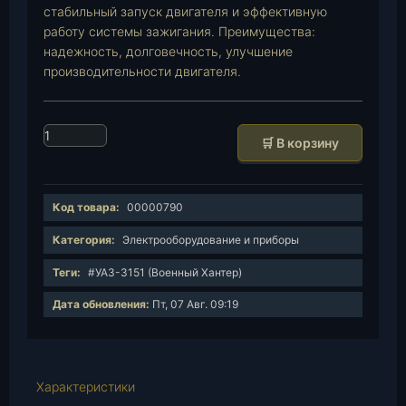
стабильный запуск двигателя и эффективную
работу системы зажигания. Преимущества:
надежность, долговечность, улучшение
производительности двигателя.
К
🛒 В корзину
о
л
и
Код товара:
00000790
ч
е
Категория:
Электрооборудование и приборы
с
Теги:
#УАЗ-3151 (Военный Хантер)
т
в
Дата обновления:
Пт, 07 Авг. 09:19
о
т
о
в
Характеристики
а