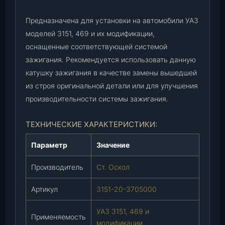
0
-
Предназначена для установки на автомобили УАЗ
3
моделей 3151, 469 и их модификации,
7
оснащенные соответствующей системой
0
5
зажигания. Рекомендуется использовать данную
0
катушку зажигания в качестве замены вышедшей
0
из строя оригинальной детали или для улучшения
0
производительности системы зажигания.
)
,
ТЕХНИЧЕСКИЕ ХАРАКТЕРИСТИКИ:
ш
т
Параметр
Значение
.
Производитель
Ст. Оскол
Артикул
3151-20-3705000
УАЗ 3151, 469 и
Применяемость
модификации