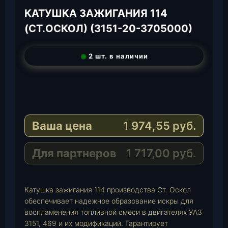
КАТУШКА ЗАЖИГАНИЯ 114
(СТ.ОСКОЛ) (3151-20-3705000)
◉
2 шт. в наличии
T
e
W
l
h
E
e
a
-
Ваша цена
1 974,55
руб.
g
t
M
r
s
a
a
A
i
Для партнеров
1 717,00
руб.
m
p
l
p
Катушка зажигания 114 производства Ст. Оскол
обеспечивает надежное образование искры для
воспламенения топливной смеси в двигателях УАЗ
3151, 469 и их модификаций. Гарантирует