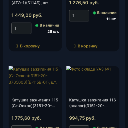
1 276,50
руб.
(АТЭ-1)(Б114Б), шт.
◉
В наличии
1 449,00
руб.
11 шт.
◉
В наличии
26 шт.
В корзину
В корзину
Катушка зажигания 115
Катушка зажигания 116
(Ст.Оскол)(3151-20-
(аналог)(3151-20-
3705000)(Б-115В-01),
3705000), шт.
шт.
1 775,60
руб.
994,75
руб.
◉
В наличии
◉
В наличии