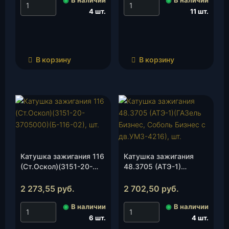
4 шт.
11 шт.
В корзину
В корзину
Катушка зажигания 116
Катушка зажигания
(Ст.Оскол)(3151-20-
48.3705 (АТЭ-1)
3705000)(Б-116-02),
(ГАЗель Бизнес, Соболь
шт.
Бизнес с дв.УМЗ-4216),
2 273,55
руб.
2 702,50
руб.
шт.
◉
В наличии
◉
В наличии
6 шт.
4 шт.