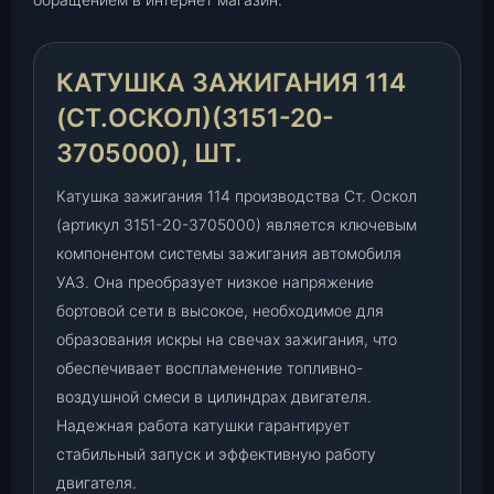
1
4
(
КАТУШКА ЗАЖИГАНИЯ 114
С
(СТ.ОСКОЛ)(3151-20-
т
.
3705000), ШТ.
О
с
Катушка зажигания 114 производства Ст. Оскол
к
(артикул 3151-20-3705000) является ключевым
о
компонентом системы зажигания автомобиля
л
УАЗ. Она преобразует низкое напряжение
)
бортовой сети в высокое, необходимое для
(
образования искры на свечах зажигания, что
3
обеспечивает воспламенение топливно-
1
5
воздушной смеси в цилиндрах двигателя.
1
Надежная работа катушки гарантирует
-
стабильный запуск и эффективную работу
2
двигателя.