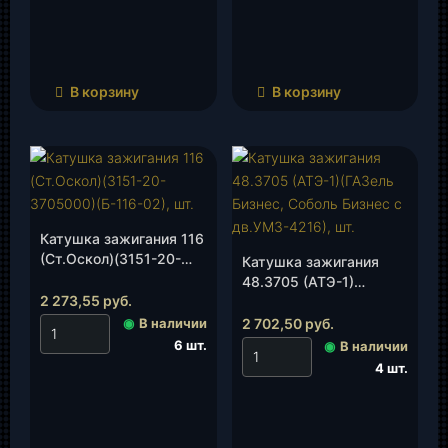
В корзину
В корзину
Катушка зажигания 116
(Ст.Оскол)(3151-20-
Катушка зажигания
3705000)(Б-116-02),
48.3705 (АТЭ-1)
шт.
2 273,55
руб.
(ГАЗель Бизнес, Соболь
Бизнес с дв.УМЗ-4216),
◉
В наличии
2 702,50
руб.
шт.
6 шт.
◉
В наличии
4 шт.