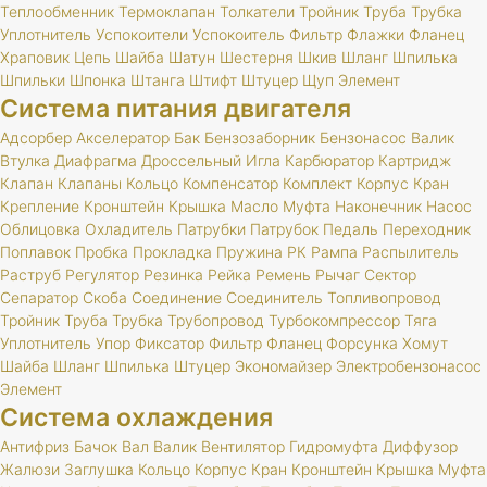
Теплообменник
Термоклапан
Толкатели
Тройник
Труба
Трубка
Уплотнитель
Успокоители
Успокоитель
Фильтр
Флажки
Фланец
Храповик
Цепь
Шайба
Шатун
Шестерня
Шкив
Шланг
Шпилька
Шпильки
Шпонка
Штанга
Штифт
Штуцер
Щуп
Элемент
Система питания двигателя
Адсорбер
Акселератор
Бак
Бензозаборник
Бензонасос
Валик
Втулка
Диафрагма
Дроссельный
Игла
Карбюратор
Картридж
Клапан
Клапаны
Кольцо
Компенсатор
Комплект
Корпус
Кран
Крепление
Кронштейн
Крышка
Масло
Муфта
Наконечник
Насос
Облицовка
Охладитель
Патрубки
Патрубок
Педаль
Переходник
Поплавок
Пробка
Прокладка
Пружина
РК
Рампа
Распылитель
Раструб
Регулятор
Резинка
Рейка
Ремень
Рычаг
Сектор
Сепаратор
Скоба
Соединение
Соединитель
Топливопровод
Тройник
Труба
Трубка
Трубопровод
Турбокомпрессор
Тяга
Уплотнитель
Упор
Фиксатор
Фильтр
Фланец
Форсунка
Хомут
Шайба
Шланг
Шпилька
Штуцер
Экономайзер
Электробензонасос
Элемент
Система охлаждения
Антифриз
Бачок
Вал
Валик
Вентилятор
Гидромуфта
Диффузор
Жалюзи
Заглушка
Кольцо
Корпус
Кран
Кронштейн
Крышка
Муфта