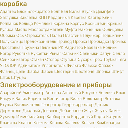
коробка
Адаптер
Блок
Блокиратор
Болт
Вал
Вилка
Втулка
Демпфер
Заглушка
Заклепка
КПП
Карданный
Каретка
Картер
Клин
Колпачок
Кольцо
Комплект
Корзина
Корпус
Кронштейн
Крышка
Кулиса
Масло
Маслоотражатель
Муфта
Наконечник
Облицовка
Обойма
Ось
Отражатель
Палец
Пластина
Плунжер
Подшипник
Полукольцо
Предохранитель
Привод
Пробка
Прокладка
Промеж
Проставка
Пружина
Пыльник
РК
Радиатор
Раздатка
Ролики
Ротор
Рукоятка
Рукоятки
Рычаг
Сальник
Сальники
Сапун
Седло
Синхронизатор
Стакан
Стопор
Ступица
Сухарь
Трос
Трубка
Тяга
УГОЛОК
Удлинитель
Уплотнитель
Фильтр
Флажки
Флажок
Фланец
Цепь
Шайба
Шарик
Шестерни
Шестерня
Шпонка
Штифт
Шток
Штуцер
Электрооборудование и приборы
Аварийный
Амперметр
Антенна
Антенный
Бегунок
Бендикс
Блок
Вакуум
Валик
Вариатор
Вентилятор
Вилка
Вольтметр
Вставка
Втулка
Выключатель
Генератор
Гидрокорректор
Датчик
Держатель
Диодный
Дневные
Добавочное
Жгут
Жгуты
Замок
Зуммер
Иммобилайзер
Карбюратор
Карданный
Карта
Катушка
Клавиша
Клапан
Клемма
Кнопка
Колодка
Кольцо
Комбинация