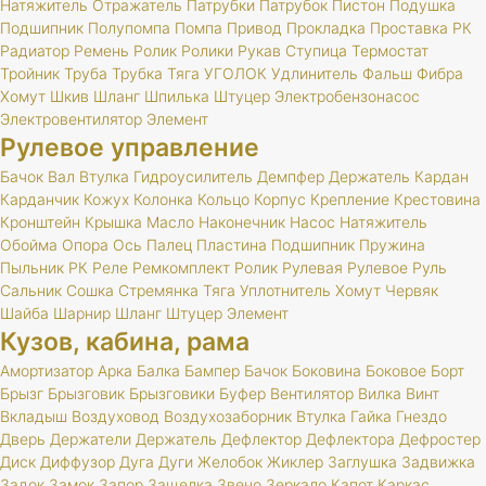
Натяжитель
Отражатель
Патрубки
Патрубок
Пистон
Подушка
Подшипник
Полупомпа
Помпа
Привод
Прокладка
Проставка
РК
Радиатор
Ремень
Ролик
Ролики
Рукав
Ступица
Термостат
Тройник
Труба
Трубка
Тяга
УГОЛОК
Удлинитель
Фальш
Фибра
Хомут
Шкив
Шланг
Шпилька
Штуцер
Электробензонасос
Электровентилятор
Элемент
Рулевое управление
Бачок
Вал
Втулка
Гидроусилитель
Демпфер
Держатель
Кардан
Карданчик
Кожух
Колонка
Кольцо
Корпус
Крепление
Крестовина
Кронштейн
Крышка
Масло
Наконечник
Насос
Натяжитель
Обойма
Опора
Ось
Палец
Пластина
Подшипник
Пружина
Пыльник
РК
Реле
Ремкомплект
Ролик
Рулевая
Рулевое
Руль
Сальник
Сошка
Стремянка
Тяга
Уплотнитель
Хомут
Червяк
Шайба
Шарнир
Шланг
Штуцер
Элемент
Кузов, кабина, рама
Амортизатор
Арка
Балка
Бампер
Бачок
Боковина
Боковое
Борт
Брызг
Брызговик
Брызговики
Буфер
Вентилятор
Вилка
Винт
Вкладыш
Воздуховод
Воздухозаборник
Втулка
Гайка
Гнездо
Дверь
Держатели
Держатель
Дефлектор
Дефлектора
Дефростер
Диск
Диффузор
Дуга
Дуги
Желобок
Жиклер
Заглушка
Задвижка
Задок
Замок
Запор
Защелка
Звено
Зеркало
Капот
Каркас