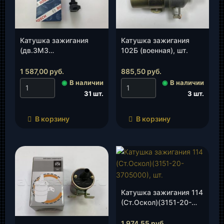
Катушка зажигания
Катушка зажигания
(дв.ЗМЗ
102Б (военная), шт.
40904.3705000/0 221
504 027) BOSCH, шт.
1 587,00
руб.
885,50
руб.
◉
В наличии
◉
В наличии
31 шт.
3 шт.
В корзину
В корзину
Катушка зажигания 114
(Ст.Оскол)(3151-20-
3705000), шт.
1 974,55
руб.