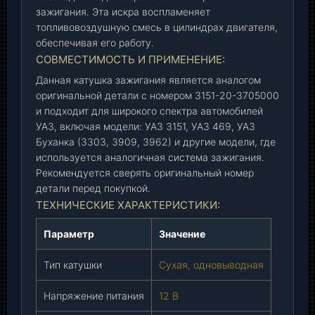
а
зажигания. Эта искра воспламеняет
топливовоздушную смесь в цилиндрах двигателя,
н
обеспечивая его работу.
а
СОВМЕСТИМОСТЬ И ПРИМЕНЕНИЕ:
л
о
Данная катушка зажигания является аналогом
г
оригинальной детали с номером 3151-20-3705000
)
и подходит для широкого спектра автомобилей
(
УАЗ, включая модели: УАЗ 3151, УАЗ 469, УАЗ
3
Буханка (3303, 3909, 3962) и другие модели, где
1
используется аналогичная система зажигания.
Рекомендуется сверять оригинальный номер
5
детали перед покупкой.
1
ТЕХНИЧЕСКИЕ ХАРАКТЕРИСТИКИ:
-
2
Параметр
Значение
0
-
Тип катушки
Сухая, одновыводная
3
7
Напряжение питания
12 В
0