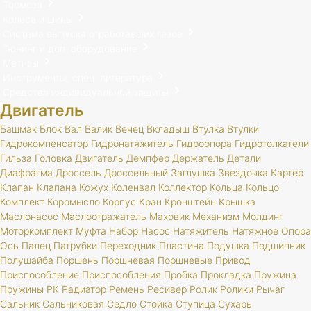
Тормоза
Колеса и шины
Система выпуска отработавших газов
Тюнинг и доп. оборудование
Метизы
Инструменты, спец. литература
Средства индивидуальной защиты
Двигатель
Башмак
Блок
Вал
Валик
Венец
Вкладыш
Втулка
Втулки
Гидрокомпенсатор
Гидронатяжитель
Гидроопора
Гидротолкатели
Гильза
Головка
Двигатель
Демпфер
Держатель
Детали
Диафрагма
Дроссель
Дроссельный
Заглушка
Звездочка
Картер
Клапан
Клапана
Кожух
Коленвал
Коллектор
Кольца
Кольцо
Комплект
Коромысло
Корпус
Кран
Кронштейн
Крышка
Маслонасос
Маслоотражатель
Маховик
Механизм
Молдинг
Моторкомплект
Муфта
Набор
Насос
Натяжитель
Натяжное
Опора
Ось
Палец
Патрубки
Переходник
Пластина
Подушка
Подшипник
Полушайба
Поршень
Поршневая
Поршневые
Привод
Приспособление
Приспособления
Пробка
Прокладка
Пружина
Пружины
РК
Радиатор
Ремень
Ресивер
Ролик
Ролики
Рычаг
Сальник
Сальниковая
Седло
Стойка
Ступица
Сухарь