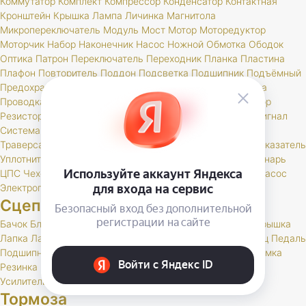
Коммутатор
Комплект
Компрессор
Конденсатор
Контактная
Кронштейн
Крышка
Лампа
Личинка
Магнитола
Микропереключатель
Модуль
Мост
Мотор
Моторедуктор
Моторчик
Набор
Наконечник
Насос
Ножной
Обмотка
Ободок
Оптика
Патрон
Переключатель
Переходник
Планка
Пластина
Плафон
Повторитель
Поддон
Подсветка
Подшипник
Подъёмный
Предохранитель
Прибор
Прикуриватель
Провод
Провода
Проводка
Проставка
Пульт
Пыльник
РК
Разъем
Регулятор
Резистор
Реле
Реостат
Решетка
Розетка
Рычаг
Свеча
Сигнал
Система
Скоба
Соединитель
Спидометр
Стартер
Стекло
Траверса
Трамблер
Транспондер
Трос
Трубка
Тумблер
Указатель
Уплотнитель
Установ
Устройство
Фара
Фароискатель
Фонарь
ЦПС
Чехол
Шкив
Щетка
Щеточный
Щиток
Электробензонасос
Электропривод
Якорь
Сцепление
Бачок
Блок
Вилка
Втулка
Диск
Картер
Корзина
Корпус
Крышка
Лапка
Лапки
Манжета
Муфта
Накладка
Опора
Ось
Палец
Педаль
Подшипник
Поршень
Пресс
Пружина
Пыльник
РК
Раб
Рамка
Резинка
Рычаг
Скоба
Сцепление
Толкатель
Трубка
Тяга
Усилитель
Цилиндр
Шаровая
Шланг
Шток
Тормоза