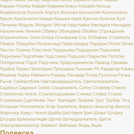
Карман
Кнопка
Коврик
Коврики
Кожух
Козырёк
Кольцо
Конденсатор
Консоль
Корпус
Косынка
Кронштейн
Кронштейны
Крыло
Крыльчатка
Крыша
Крышка
Крюк
Крючок
Кулачок
Кунг
Личинка
Модуль
Молдинг
Мотор
Надставка
Накладка
Накладки
Наконечник
Нижняя
Обивка
Облицовка
Обойма
Ограждение
Ограничитель
Окно
Опора
Основание
Ось
Отбойник
Отопитель
Панель
Патрубки
Пепельница
Перегородка
Передок
Петля
Печка
Пистон
Планка
Пластина
Подкрылки
Подкрылок
Подножка
Подножки
Подпятник
Подставка
Подушка
Покрытие
Полотно
Поперечина
Порог
Поручень
Предохранитель
Привод
Прижим
Пробка
Проем
Прокладка
Проушина
Пыльник
РК
Радиатор
Рамка
Резинка
Рейка
Рейлинги
Ремень
Ресивер
Ролик
Рукоятка
Ручка
Рычаг
Сайлентблок
Световозвращатель
Светоотражатель
Сиденье
Сиденья
Скоба
Соединитель
Сопло
Спойлер
Стекло
Стеклоочиститель
Стеклоподъемник
Стенка
Стойка
Столик
Стремянка
Сцепление
Тент
Трапеция
Тройник
Трос
Трубка
Тяга
Угольник
Уплотнитель
Упор
Усилитель
Фаркоп
Фиксатор
Фильтр
Форточка
Хомут
Чехол
Шайба
Шестерня
Шип
Шланг
Шторка
Штуцер
Шумоизоляция
Щетка
Щеткодержатель
Щиток
Электровентилятор
Элемент
Эмблема
Якорь
Ящик
Подвеска