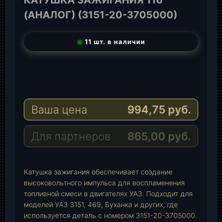
(АНАЛОГ) (3151-20-3705000)
◉
11 шт. в наличии
T
e
W
l
h
E
e
a
-
Ваша цена
994,75
руб.
g
t
M
r
s
a
a
A
i
Для партнеров
865,00
руб.
m
p
l
p
Катушка зажигания обеспечивает создание
высоковольтного импульса для воспламенения
топливной смеси в двигателях УАЗ. Подходит для
моделей УАЗ 3151, 469, Буханка и других, где
используется деталь с номером 3151-20-3705000.