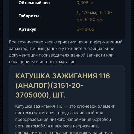
К
Объемный вес
0,306 кг
а
Д: 170 мм, Ш: 100
т
Габариты
мм, В: 90 мм
у
ш
Артикул
Б-116-02
к
Все технические характеристики носят информативный
а
характер, точные данные уточняйте в официальной
з
документации производителя данной запчасти или
а
обращением в интернет магазин.
ж
и
КАТУШКА ЗАЖИГАНИЯ 116
г
а
(АНАЛОГ)(3151-20-
н
3705000), ШТ.
и
я
Катушка зажигания 116 — это ключевой элемент
1
системы зажигания, предназначенный для
1
преобразования низкого напряжения бортовой
6
сети автомобиля в высокое напряжение,
(
необходимое для образования искры на свечах