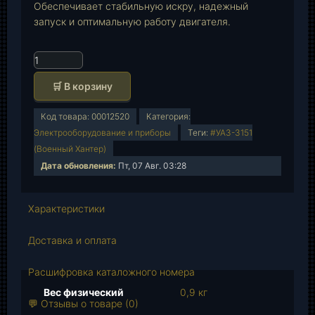
Обеспечивает стабильную искру, надежный
запуск и оптимальную работу двигателя.
К
о
🛒 В корзину
л
и
Код товара:
00012520
Категория:
ч
Электрооборудование и приборы
Теги:
#УАЗ-3151
е
(Военный Хантер)
с
Дата обновления:
Пт, 07 Авг. 03:28
т
в
о
Характеристики
т
о
Доставка и оплата
в
а
Расшифровка каталожного номера
р
Вес физический
0,9 кг
а
💬 Отзывы о товаре (0)