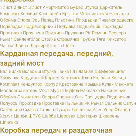
1 лист
2 лист
3 лист
Амортизатор
Буфер
Втулка
Держатель
Комплект
Корзина
Кронштейн
Крышка
Межлистовая
Накладка
Обойма
Опора
Ось
Палец
Пластина
Площадка
Пневмоподвеска
Подкладка
Подрессорники
Подушка
Подшипник
Прокладка
Проставка
Проушина
Пружина
Пружины
РК
Ремень
Рессора
Рычаг
Сайлентблок
Стойка
Стремянка
Трубка
Тяга
Фиксатор
Чашка
Шайба
Шарнир
Штанга
Щека
Карданная передача, передний,
задний мост
Вал
Вилка
Вкладыш
Втулка
Гайка
Гл
Главная
Дифференциал
Заглушка
Карданный
Картер
Картридж
Клин
Колодка
Кольцо
Комплект
Кондуктор
Корпус
Крестовина
Крышка
Кулак
Манжета
Маслоотражатель
Мост
Муфта
Муфты
Накладка
Наконечник
Обойма
Омыватель
Опора
Опорник
Ось
Площадка
Подшипник
Полуось
Прокладка
Проставка
Пыльник
РК
Рычаг
Сальник
Сапун
Сателлиты
Смазка
Стакан
Сухарь
Трещетка
Узел
Упор
Фланец
Хомут
Цапфа
ШРУС
Шайба
Шаровая
Шестерня
Шкворень
Шпилька
Коробка передач и раздаточная