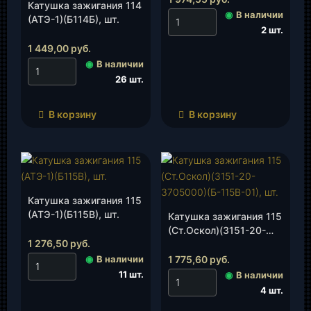
Катушка зажигания 114
◉
В наличии
(АТЭ-1)(Б114Б), шт.
2 шт.
1 449,00
руб.
◉
В наличии
26 шт.
В корзину
В корзину
Катушка зажигания 115
(АТЭ-1)(Б115В), шт.
Катушка зажигания 115
(Ст.Оскол)(3151-20-
1 276,50
руб.
3705000)(Б-115В-01),
шт.
◉
В наличии
1 775,60
руб.
11 шт.
◉
В наличии
4 шт.