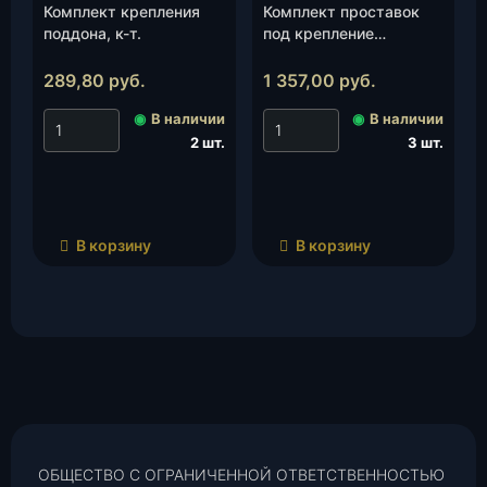
Комплект крепления
Комплект проставок
поддона, к-т.
под крепление
стабилизатора УАЗ (30
мм) «Autogur73», шт.
289,80
руб.
1 357,00
руб.
◉
В наличии
◉
В наличии
2 шт.
3 шт.
В корзину
В корзину
ОБЩЕСТВО С ОГРАНИЧЕННОЙ ОТВЕТСТВЕННОСТЬЮ