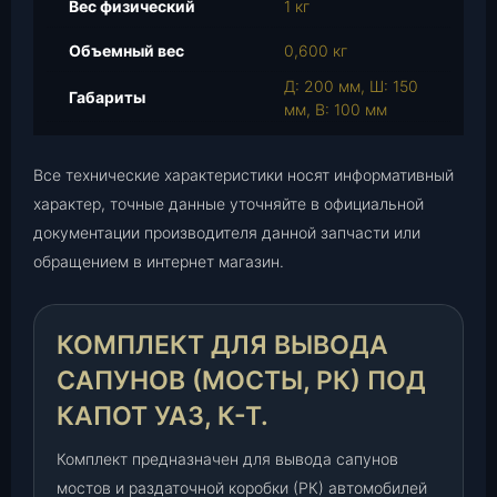
Вес физический
1 кг
к
т
Объемный вес
0,600 кг
д
Д: 200 мм, Ш: 150
л
Габариты
мм, В: 100 мм
я
в
ы
Все технические характеристики носят информативный
в
характер, точные данные уточняйте в официальной
о
документации производителя данной запчасти или
д
обращением в интернет магазин.
а
с
а
КОМПЛЕКТ ДЛЯ ВЫВОДА
п
у
САПУНОВ (МОСТЫ, РК) ПОД
н
КАПОТ УАЗ, К-Т.
о
в
Комплект предназначен для вывода сапунов
(
мостов и раздаточной коробки (РК) автомобилей