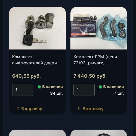
Комплект
Комплект ГРМ (цепи
выключателей двери
72/92, рычаги,
замка Патриот
гидронатяжители) ЗМЗ
(личинки 3шт.)
406-409 Е-2 (406-
640,55
руб.
7 440,50
руб.
(Контакт-Авто), к-т.
1000115), к-т.
◉
В наличии
◉
В наличии
34 шт.
1 шт.
В корзину
В корзину