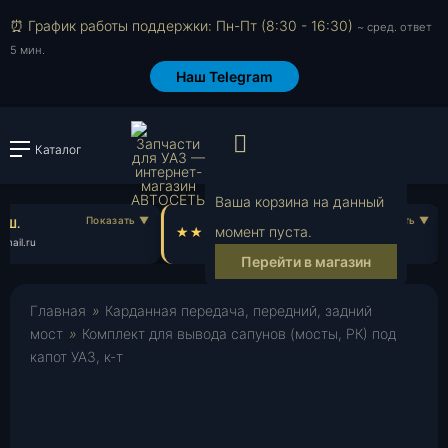
⏰ График работы поддержки: Пн-Пт (8:30 - 16:30)
~ сред. ответ
5 мин.
Наш Telegram
Просмотр корзи
Каталог
Войти или зарегистрировать
Ваша корзина на данный
 Ш.
sawa723
момент пуста.
mail.ru
sa***@yandex.ru
Перейти в магазин
Главная
»
Карданная передача, передний, задний
мост
»
Комплект для вывода сапунов (мосты, РК) под
капот УАЗ, к-т