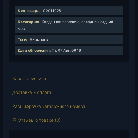
л
и
Код товара:
00011028
ч
е
Категория:
Карданная передача, передний, задний
с
мост
т
Теги:
#Комплект
в
о
Дата обновления:
Пт, 07 Авг. 09:19
т
о
в
а
Характеристики
р
Доставка и оплата
а
К
Расшифровка каталожного номера
о
м
💬 Отзывы о товаре (0)
п
л
е