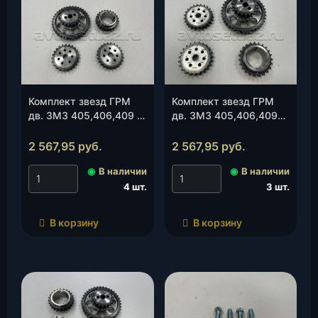
Комплект звезд ГРМ
Комплект звезд ГРМ
дв. ЗМЗ 405,406,409 и
дв. ЗМЗ 405,406,409
их мод.Е-2 (406-
Е-3 (406-1006030-
1006030-РМ)
40РМ)(РУСМАШ), к-т.
2 567,95
руб.
2 567,95
руб.
(РУСМАШ), к-т.
◉
В наличии
◉
В наличии
4 шт.
3 шт.
В корзину
В корзину