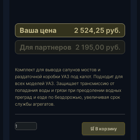
T
e
W
l
h
E
e
a
-
Ваша цена
2 524,25
руб.
g
t
M
r
s
a
a
A
i
Для партнеров
2 195,00
руб.
m
p
l
p
Комплект для вывода сапунов мостов и
раздаточной коробки УАЗ под капот. Подходит для
всех моделей УАЗ. Защищает трансмиссию от
попадания воды и грязи при преодолении водных
преград и езде по бездорожью, увеличивая срок
службы агрегатов.
К
🛒 В корзину
о