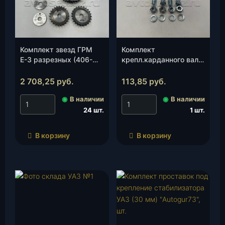
Комплект звезд ГРМ
Комплект
Е-3 разрезных (406-
крепл.карданного вала
1006030-40PMRZ)
для а/м пр-ва ОАО
(РУСМАШ), к-т.
«УАЗ», ГАЗ» (болт
2 708,25
руб.
113,85
руб.
кард.4шт.)(АДС) №102,
◉
В наличии
◉
В наличии
к-т.
24 шт.
1 шт.
В корзину
В корзину