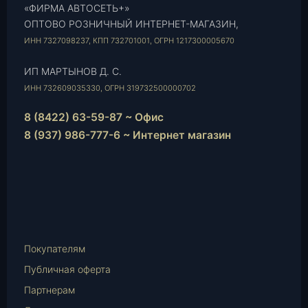
«ФИРМА АВТОСЕТЬ+»
ОПТОВО РОЗНИЧНЫЙ ИНТЕРНЕТ-МАГАЗИН,
ИНН 7327098237, КПП 732701001, ОГРН 1217300005670
ИП МАРТЫНОВ Д. С.
ИНН 732609035330, ОГРН 319732500000702
8 (8422) 63-59-87 ~ Офис
8 (937) 986-777-6 ~ Интернет магазин
Instagram
vk.com
Telegram
WhatsApp
E-
Mail
Покупателям
Публичная оферта
Партнерам