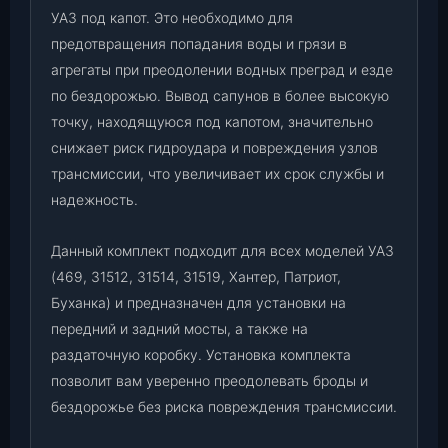
м
УАЗ под капот. Это необходимо для
о
предотвращения попадания воды и грязи в
с
агрегаты при преодолении водных преград и езде
т
ы
по бездорожью. Вывод сапунов в более высокую
,
точку, находящуюся под капотом, значительно
Р
снижает риск гидроудара и повреждения узлов
К
трансмиссии, что увеличивает их срок службы и
)
надежность.
п
о
Данный комплект подходит для всех моделей УАЗ
д
(469, 31512, 31514, 31519, Хантер, Патриот,
к
а
Буханка) и предназначен для установки на
п
передний и задний мосты, а также на
о
раздаточную коробку. Установка комплекта
т
позволит вам уверенно преодолевать броды и
У
бездорожье без риска повреждения трансмиссии.
А
З