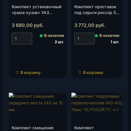
Комплект установочный
Комплект проставок
«рама-кузов» УАЗ
под серьги рессор 50
Патриот 2017 г.30 мм , к-
мм (капролон) , шт.
т.
3 680,00
руб.
3 772,00
руб.
◉
В наличии
◉
В наличии
2 шт.
1 шт.
В корзину
В корзину
Комплект смещения
Комплект