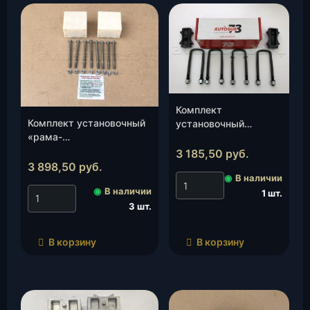
Комплект
Комплект установочный
установочный
«рама-
«рессора-мост» УАЗ
рессора»469″Лифт»(0,6),
Хантер,Патриот 30
3 185,50
руб.
к-т.
мм «AUTOGUR73», к-
3 898,50
руб.
◉
В наличии
т.
◉
В наличии
1 шт.
3 шт.
В корзину
В корзину