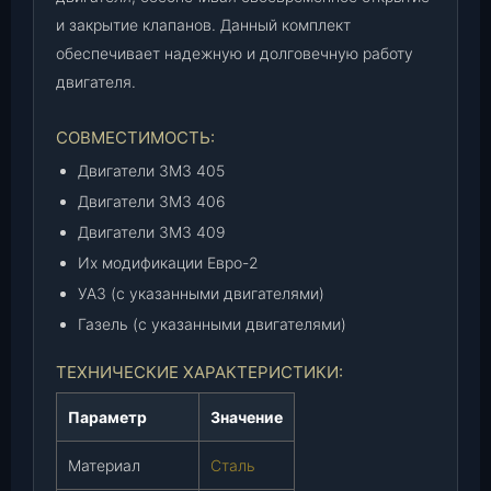
и
и закрытие клапанов. Данный комплект
х
обеспечивает надежную и долговечную работу
м
двигателя.
о
д
.
СОВМЕСТИМОСТЬ:
Е
Двигатели ЗМЗ 405
-
Двигатели ЗМЗ 406
2
Двигатели ЗМЗ 409
(
4
Их модификации Евро-2
0
УАЗ (с указанными двигателями)
6
Газель (с указанными двигателями)
-
1
ТЕХНИЧЕСКИЕ ХАРАКТЕРИСТИКИ:
0
0
Параметр
Значение
6
0
Материал
Сталь
3