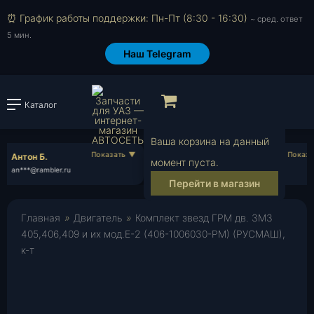
⏰ График работы поддержки: Пн-Пт (8:30 - 16:30)
~ сред. ответ
5 мин.
Наш Telegram
Просмотр корзи
Каталог
Войти или зарегистрировать
Ваша корзина на данный
Антон Б.
Станислав Б.
момент пуста.
an***@rambler.ru
st***@gmail.com
Перейти в магазин
Главная
»
Двигатель
»
Комплект звезд ГРМ дв. ЗМЗ
405,406,409 и их мод.Е-2 (406-1006030-РМ) (РУСМАШ),
к-т