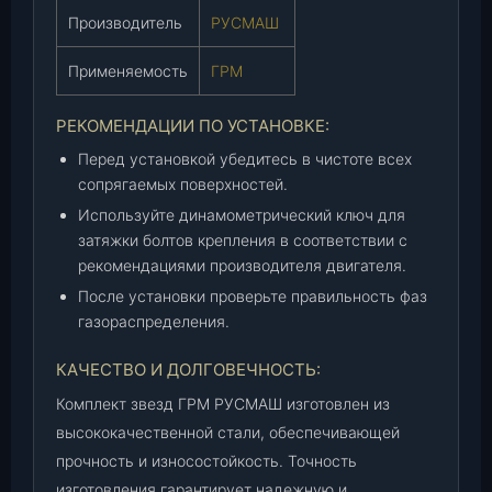
0
Производитель
РУСМАШ
-
Применяемость
ГРМ
Р
М
)
РЕКОМЕНДАЦИИ ПО УСТАНОВКЕ:
(
Перед установкой убедитесь в чистоте всех
Р
сопрягаемых поверхностей.
У
Используйте динамометрический ключ для
С
затяжки болтов крепления в соответствии с
М
рекомендациями производителя двигателя.
А
После установки проверьте правильность фаз
Ш
газораспределения.
)
,
КАЧЕСТВО И ДОЛГОВЕЧНОСТЬ:
к
-
Комплект звезд ГРМ РУСМАШ изготовлен из
т
высококачественной стали, обеспечивающей
.
прочность и износостойкость. Точность
изготовления гарантирует надежную и