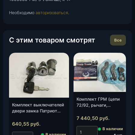
Необходимо
авторизоваться
.
С этим товаром смотрят
Все
Комплект ГРМ (цепи
Комплект выключателей
72/92, рычаги,
двери замка Патриот
гидронатяжители)
(личинки 3шт.)(Контакт-
ЗМЗ 406-409 Е-2
7 440,50
руб.
Авто), к-т.
(406-1000115), к-т.
640,55
руб.
◉
В наличии
◉
В наличии