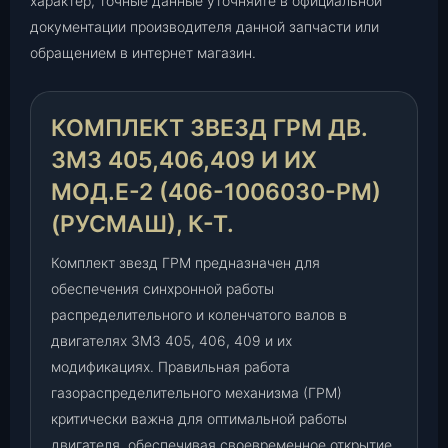
характер, точные данные уточняйте в официальной
М
документации производителя данной запчасти или
д
обращением в интернет магазин.
в
.
З
КОМПЛЕКТ ЗВЕЗД ГРМ ДВ.
М
ЗМЗ 405,406,409 И ИХ
З
4
МОД.Е-2 (406-1006030-РМ)
0
(РУСМАШ), К-Т.
5
,
Комплект звезд ГРМ предназначен для
4
обеспечения синхронной работы
0
распределительного и коленчатого валов в
6
двигателях ЗМЗ 405, 406, 409 и их
,
4
модификациях. Правильная работа
0
газораспределительного механизма (ГРМ)
9
критически важна для оптимальной работы
и
двигателя, обеспечивая своевременное открытие