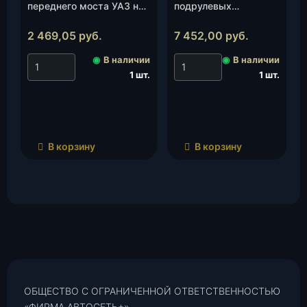
переднего моста УАЗ на
подрулевых
10 мм , шт.
переключателей
УАЗ-452 Люкс
2 469,05
руб.
7 452,00
руб.
«AUTOGUR73», к-т.
◉
В наличии
◉
В наличии
1 шт.
1 шт.
В корзину
В корзину
ОБЩЕСТВО С ОГРАНИЧЕННОЙ ОТВЕТСТВЕННОСТЬЮ
«ФИРМА АВТОСЕТЬ+»