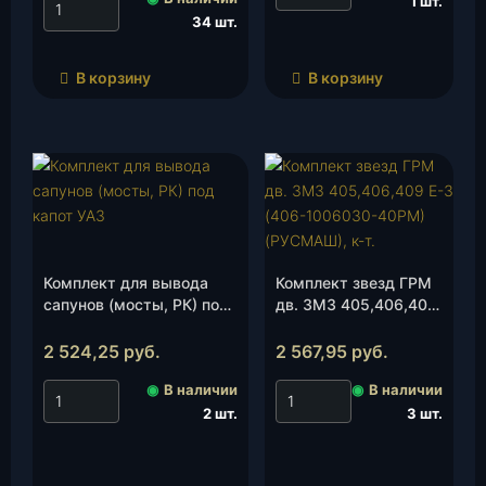
1 шт.
34 шт.
В корзину
В корзину
Комплект для вывода
Комплект звезд ГРМ
сапунов (мосты, РК) под
дв. ЗМЗ 405,406,409
капот УАЗ, к-т.
Е-3 (406-1006030-
40РМ)(РУСМАШ), к-т.
2 524,25
руб.
2 567,95
руб.
◉
В наличии
◉
В наличии
2 шт.
3 шт.