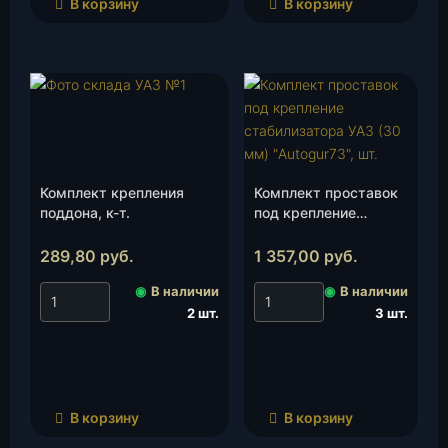
В корзину
В корзину
Комплект крепления
Комплект проставок
поддона, к-т.
под крепление
стабилизатора УАЗ
(30 мм) «Autogur73»,
289,80
руб.
1 357,00
руб.
шт.
◉
В наличии
◉
В наличии
2 шт.
3 шт.
В корзину
В корзину