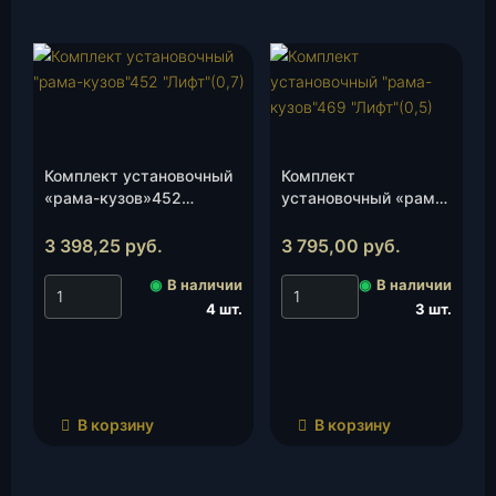
Комплект установочный
Комплект
«рама-кузов»452
установочный «рама-
«Лифт»(0,7), к-т.
кузов»469
«Лифт»(0,5), к-т.
3 398,25
руб.
3 795,00
руб.
◉
В наличии
◉
В наличии
4 шт.
3 шт.
В корзину
В корзину