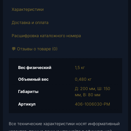
о
в
Характеристики
а
р
Доставка и оплата
а
Расшифровка каталожного номера
К
о
💬 Отзывы о товаре (0)
м
п
л
Вес физический
1,5 кг
е
к
Объемный вес
0,480 кг
т
Д: 200 мм, Ш: 150
з
Габариты
мм, В: 80 мм
в
е
Артикул
406-1006030-РМ
з
д
Г
Все технические характеристики носят информативный
Р