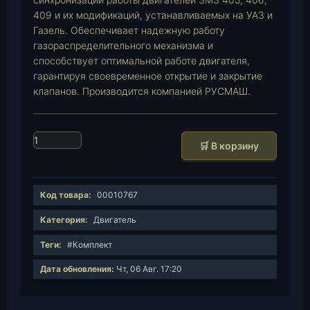
409 и их модификаций, устанавливаемых на УАЗ и
Газель. Обеспечивает надежную работу
газораспределительного механизма и
способствует оптимальной работе двигателя,
гарантируя своевременное открытие и закрытие
клапанов. Производится компанией РУСМАШ.
К
🛒 В корзину
о
л
и
Код товара:
00010767
ч
е
Категория:
Двигатель
с
Теги:
#Комплект
т
в
Дата обновления:
Чт, 06 Авг. 17:20
о
т