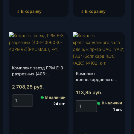
В корзину
В корзину
Комплект звезд ГРМ Е-3
Комплект
разрезных (406-
крепл.карданного
1006030-40PMRZ)
вала для а/м пр-ва
(РУСМАШ), к-т.
2 708,25
руб.
ОАО «УАЗ», ГАЗ»
113,85
руб.
◉
В наличии
(болт кард.4шт.)
◉
В наличии
(АДС) №102, к-т.
24 шт.
1 шт.