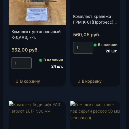
Комплект крепежа
ГРМ К-01(Прогресс)
(дв.ЗМЗ
Комплект установочный
405/406/409), к-т.
560,05
руб.
К-ДААЗ, к-т.
◉
В наличии
552,00
руб.
28 шт.
◉
В наличии
24 шт.
В корзину
В корзину