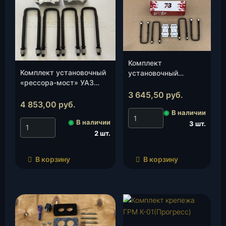
Комплект
Комплект установочный
установочный
«рессора-мост» УАЗ
«рессора-мост»
Хантер,Патриот 60 мм
УАЗ-2206 Евро,
3 645,50
руб.
«AUTOGUR73», к-т.
УАЗ-469 40 мм
4 853,00
руб.
◉
В наличии
«AUTOGUR73», к-т.
◉
В наличии
3 шт.
2 шт.
В корзину
В корзину