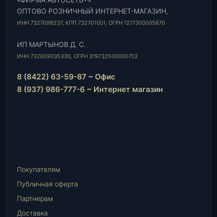
ОПТОВО РОЗНИЧНЫЙ ИНТЕРНЕТ-МАГАЗИН,
ИНН 7327098237, КПП 732701001, ОГРН 1217300005670
ИП МАРТЫНОВ Д. С.
ИНН 732609035330, ОГРН 319732500000702
8 (8422) 63-59-87 ~ Офис
8 (937) 986-777-6 ~ Интернет магазин
Instagram
vk.com
Telegram
WhatsApp
E-
Mail
Покупателям
Публичная оферта
Партнерам
Доставка