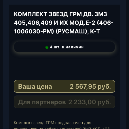
КОМПЛЕКТ ЗВЕЗД ГРМ ДВ. ЗМЗ
405,406,409 И ИХ МОД.Е-2 (406-
1006030-РМ) (РУСМАШ), К-Т
◉
4 шт. в наличии
T
e
W
l
h
E
e
a
-
Ваша цена
2 567,95
руб.
g
t
M
r
s
a
a
A
i
Для партнеров
2 233,00
руб.
m
p
l
p
Комплект звезд ГРМ предназначен для
синхронизации работы двигателей ЗМЗ 405, 406,