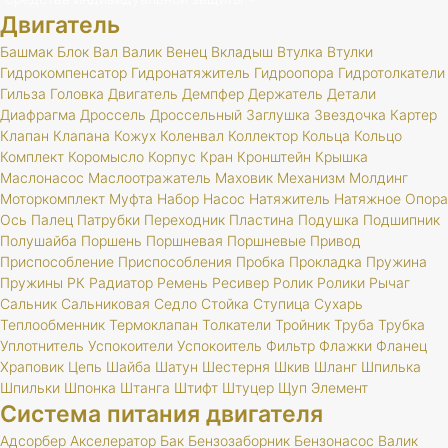
Двигатель
Башмак
Блок
Вал
Валик
Венец
Вкладыш
Втулка
Втулки
Гидрокомпенсатор
Гидронатяжитель
Гидроопора
Гидротолкатели
Гильза
Головка
Двигатель
Демпфер
Держатель
Детали
Диафрагма
Дроссель
Дроссельный
Заглушка
Звездочка
Картер
Клапан
Клапана
Кожух
Коленвал
Коллектор
Кольца
Кольцо
Комплект
Коромысло
Корпус
Кран
Кронштейн
Крышка
Маслонасос
Маслоотражатель
Маховик
Механизм
Молдинг
Моторкомплект
Муфта
Набор
Насос
Натяжитель
Натяжное
Опора
Ось
Палец
Патрубки
Переходник
Пластина
Подушка
Подшипник
Полушайба
Поршень
Поршневая
Поршневые
Привод
Приспособление
Приспособления
Пробка
Прокладка
Пружина
Пружины
РК
Радиатор
Ремень
Ресивер
Ролик
Ролики
Рычаг
Сальник
Сальниковая
Седло
Стойка
Ступица
Сухарь
Теплообменник
Термоклапан
Толкатели
Тройник
Труба
Трубка
Уплотнитель
Успокоители
Успокоитель
Фильтр
Флажки
Фланец
Храповик
Цепь
Шайба
Шатун
Шестерня
Шкив
Шланг
Шпилька
Шпильки
Шпонка
Штанга
Штифт
Штуцер
Щуп
Элемент
Система питания двигателя
Адсорбер
Акселератор
Бак
Бензозаборник
Бензонасос
Валик