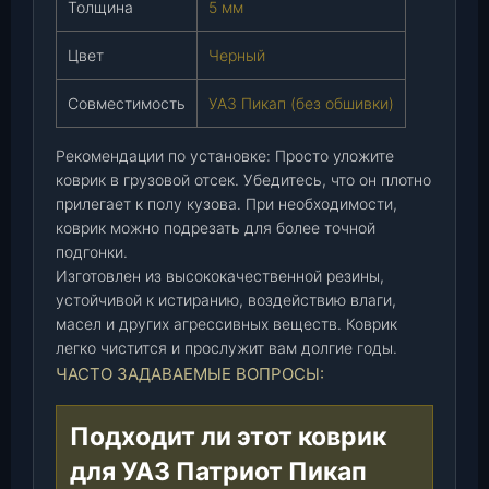
Толщина
5 мм
б
е
Цвет
Черный
з
о
Совместимость
УАЗ Пикап (без обшивки)
б
ш
Рекомендации по установке: Просто уложите
и
коврик в грузовой отсек. Убедитесь, что он плотно
в
прилегает к полу кузова. При необходимости,
к
коврик можно подрезать для более точной
и
подгонки.
)
Изготовлен из высококачественной резины,
,
устойчивой к истиранию, воздействию влаги,
ш
масел и других агрессивных веществ. Коврик
т
легко чистится и прослужит вам долгие годы.
.
ЧАСТО ЗАДАВАЕМЫЕ ВОПРОСЫ:
Подходит ли этот коврик
для УАЗ Патриот Пикап