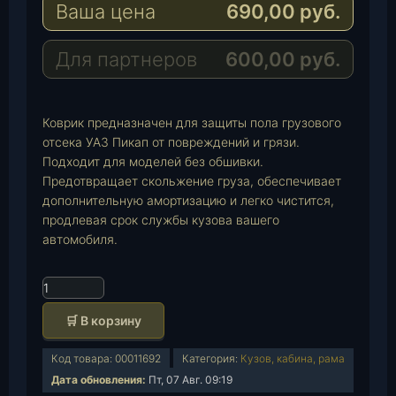
Ваша цена
690,00
руб.
g
t
M
r
s
a
a
A
i
Для партнеров
600,00
руб.
m
p
l
p
Коврик предназначен для защиты пола грузового
отсека УАЗ Пикап от повреждений и грязи.
Подходит для моделей без обшивки.
Предотвращает скольжение груза, обеспечивает
дополнительную амортизацию и легко чистится,
продлевая срок службы кузова вашего
автомобиля.
К
о
🛒 В корзину
л
и
Код товара:
00011692
Категория:
Кузов, кабина, рама
ч
Дата обновления:
Пт, 07 Авг. 09:19
е