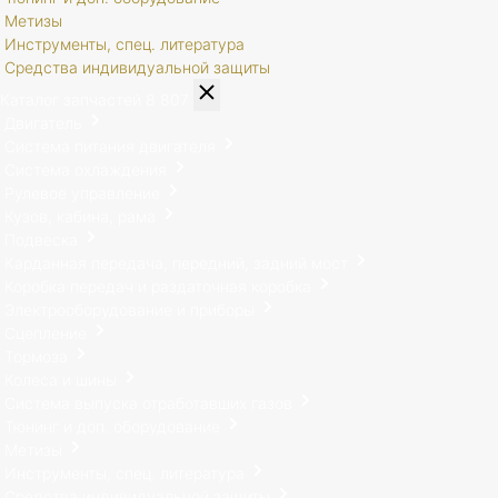
Метизы
Инструменты, спец. литература
Средства индивидуальной защиты
Каталог запчастей
8 807
Двигатель
Система питания двигателя
Система охлаждения
Рулевое управление
Кузов, кабина, рама
Подвеска
Карданная передача, передний, задний мост
Коробка передач и раздаточная коробка
Электрооборудование и приборы
Сцепление
Тормоза
Колеса и шины
Система выпуска отработавших газов
Тюнинг и доп. оборудование
Метизы
Инструменты, спец. литература
Средства индивидуальной защиты