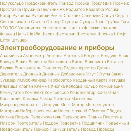
Полукольцо
Предохранитель
Привод
Пробка
Прокладка
Промеж
Проставка
Пружина
Пыльник
РК
Радиатор
Раздатка
Ролики
Ротор
Рукоятка
Рукоятки
Рычаг
Сальник
Сальники
Сапун
Седло
Синхронизатор
Стакан
Стопор
Ступица
Сухарь
Трос
Трубка
Тяга
УГОЛОК
Удлинитель
Уплотнитель
Фильтр
Флажки
Флажок
Фланец
Цепь
Шайба
Шарик
Шестерни
Шестерня
Шпонка
Штифт
Шток
Штуцер
Электрооборудование и приборы
Аварийный
Амперметр
Антенна
Антенный
Бегунок
Бендикс
Блок
Вакуум
Валик
Вариатор
Вентилятор
Вилка
Вольтметр
Вставка
Втулка
Выключатель
Генератор
Гидрокорректор
Датчик
Держатель
Диодный
Дневные
Добавочное
Жгут
Жгуты
Замок
Зуммер
Иммобилайзер
Карбюратор
Карданный
Карта
Катушка
Клавиша
Клапан
Клемма
Кнопка
Колодка
Кольцо
Комбинация
Коммутатор
Комплект
Компрессор
Конденсатор
Контактная
Кронштейн
Крышка
Лампа
Личинка
Магнитола
Микропереключатель
Модуль
Мост
Мотор
Моторедуктор
Моторчик
Набор
Наконечник
Насос
Ножной
Обмотка
Ободок
Оптика
Патрон
Переключатель
Переходник
Планка
Пластина
Плафон
Повторитель
Поддон
Подсветка
Подшипник
Подъёмный
Предохранитель
Прибор
Прикуриватель
Провод
Провода