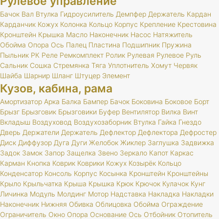
Рулевое управление
Бачок
Вал
Втулка
Гидроусилитель
Демпфер
Держатель
Кардан
Карданчик
Кожух
Колонка
Кольцо
Корпус
Крепление
Крестовина
Кронштейн
Крышка
Масло
Наконечник
Насос
Натяжитель
Обойма
Опора
Ось
Палец
Пластина
Подшипник
Пружина
Пыльник
РК
Реле
Ремкомплект
Ролик
Рулевая
Рулевое
Руль
Сальник
Сошка
Стремянка
Тяга
Уплотнитель
Хомут
Червяк
Шайба
Шарнир
Шланг
Штуцер
Элемент
Кузов, кабина, рама
Амортизатор
Арка
Балка
Бампер
Бачок
Боковина
Боковое
Борт
Брызг
Брызговик
Брызговики
Буфер
Вентилятор
Вилка
Винт
Вкладыш
Воздуховод
Воздухозаборник
Втулка
Гайка
Гнездо
Дверь
Держатели
Держатель
Дефлектор
Дефлектора
Дефростер
Диск
Диффузор
Дуга
Дуги
Желобок
Жиклер
Заглушка
Задвижка
Задок
Замок
Запор
Защелка
Звено
Зеркало
Капот
Каркас
Карман
Кнопка
Коврик
Коврики
Кожух
Козырёк
Кольцо
Конденсатор
Консоль
Корпус
Косынка
Кронштейн
Кронштейны
Крыло
Крыльчатка
Крыша
Крышка
Крюк
Крючок
Кулачок
Кунг
Личинка
Модуль
Молдинг
Мотор
Надставка
Накладка
Накладки
Наконечник
Нижняя
Обивка
Облицовка
Обойма
Ограждение
Ограничитель
Окно
Опора
Основание
Ось
Отбойник
Отопитель