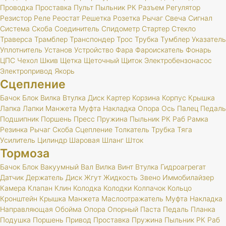
Проводка
Проставка
Пульт
Пыльник
РК
Разъем
Регулятор
Резистор
Реле
Реостат
Решетка
Розетка
Рычаг
Свеча
Сигнал
Система
Скоба
Соединитель
Спидометр
Стартер
Стекло
Траверса
Трамблер
Транспондер
Трос
Трубка
Тумблер
Указатель
Уплотнитель
Установ
Устройство
Фара
Фароискатель
Фонарь
ЦПС
Чехол
Шкив
Щетка
Щеточный
Щиток
Электробензонасос
Электропривод
Якорь
Сцепление
Бачок
Блок
Вилка
Втулка
Диск
Картер
Корзина
Корпус
Крышка
Лапка
Лапки
Манжета
Муфта
Накладка
Опора
Ось
Палец
Педаль
Подшипник
Поршень
Пресс
Пружина
Пыльник
РК
Раб
Рамка
Резинка
Рычаг
Скоба
Сцепление
Толкатель
Трубка
Тяга
Усилитель
Цилиндр
Шаровая
Шланг
Шток
Тормоза
Бачок
Блок
Вакуумный
Вал
Вилка
Винт
Втулка
Гидроагрегат
Датчик
Держатель
Диск
Жгут
Жидкость
Звено
Иммобилайзер
Камера
Клапан
Клин
Колодка
Колодки
Колпачок
Кольцо
Кронштейн
Крышка
Манжета
Маслоотражатель
Муфта
Накладка
Направляющая
Обойма
Опора
Опорный
Паста
Педаль
Планка
Подушка
Поршень
Привод
Проставка
Пружина
Пыльник
РК
Раб