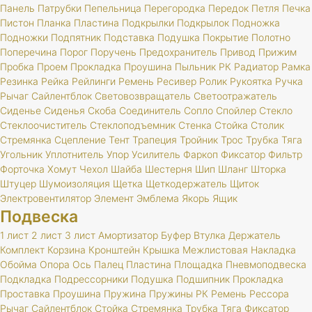
Панель
Патрубки
Пепельница
Перегородка
Передок
Петля
Печка
Пистон
Планка
Пластина
Подкрылки
Подкрылок
Подножка
Подножки
Подпятник
Подставка
Подушка
Покрытие
Полотно
Поперечина
Порог
Поручень
Предохранитель
Привод
Прижим
Пробка
Проем
Прокладка
Проушина
Пыльник
РК
Радиатор
Рамка
Резинка
Рейка
Рейлинги
Ремень
Ресивер
Ролик
Рукоятка
Ручка
Рычаг
Сайлентблок
Световозвращатель
Светоотражатель
Сиденье
Сиденья
Скоба
Соединитель
Сопло
Спойлер
Стекло
Стеклоочиститель
Стеклоподъемник
Стенка
Стойка
Столик
Стремянка
Сцепление
Тент
Трапеция
Тройник
Трос
Трубка
Тяга
Угольник
Уплотнитель
Упор
Усилитель
Фаркоп
Фиксатор
Фильтр
Форточка
Хомут
Чехол
Шайба
Шестерня
Шип
Шланг
Шторка
Штуцер
Шумоизоляция
Щетка
Щеткодержатель
Щиток
Электровентилятор
Элемент
Эмблема
Якорь
Ящик
Подвеска
1 лист
2 лист
3 лист
Амортизатор
Буфер
Втулка
Держатель
Комплект
Корзина
Кронштейн
Крышка
Межлистовая
Накладка
Обойма
Опора
Ось
Палец
Пластина
Площадка
Пневмоподвеска
Подкладка
Подрессорники
Подушка
Подшипник
Прокладка
Проставка
Проушина
Пружина
Пружины
РК
Ремень
Рессора
Рычаг
Сайлентблок
Стойка
Стремянка
Трубка
Тяга
Фиксатор