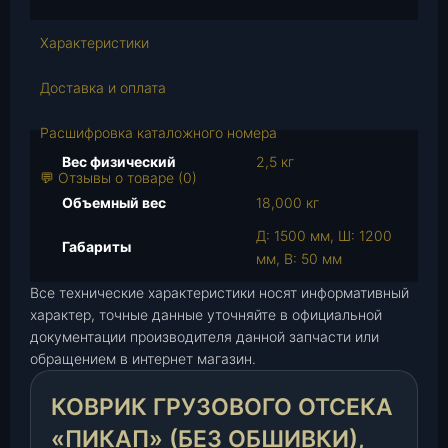
с
т
Характеристики
в
о
Доставка и оплата
т
о
Расшифровка каталожного номера
в
Вес физический
2,5 кг
а
💬 Отзывы о товаре (0)
р
Объемный вес
18,000 кг
а
Д: 1500 мм, Ш: 1200
К
Габариты
мм, В: 50 мм
о
в
Все технические характеристики носят информативный
р
характер, точные данные уточняйте в официальной
документации производителя данной запчасти или
и
обращением в интернет магазин.
к
г
КОВРИК ГРУЗОВОГО ОТСЕКА
р
у
«ПИКАП» (БЕЗ ОБШИВКИ),