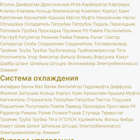
Втулка
Диафрагма
Дроссельный
Игла
Карбюратор
Картридж
Клапан
Клапаны
Кольцо
Компенсатор
Комплект
Корпус
Кран
Крепление
Кронштейн
Крышка
Масло
Муфта
Наконечник
Насос
Облицовка
Охладитель
Патрубки
Патрубок
Педаль
Переходник
Поплавок
Пробка
Прокладка
Пружина
РК
Рампа
Распылитель
Раструб
Регулятор
Резинка
Рейка
Ремень
Рычаг
Сектор
Сепаратор
Скоба
Соединение
Соединитель
Топливопровод
Тройник
Труба
Трубка
Трубопровод
Турбокомпрессор
Тяга
Уплотнитель
Упор
Фиксатор
Фильтр
Фланец
Форсунка
Хомут
Шайба
Шланг
Шпилька
Штуцер
Экономайзер
Электробензонасос
Элемент
Система охлаждения
Антифриз
Бачок
Вал
Валик
Вентилятор
Гидромуфта
Диффузор
Жалюзи
Заглушка
Кольцо
Корпус
Кран
Кронштейн
Крышка
Муфта
Натяжитель
Отражатель
Патрубки
Патрубок
Пистон
Подушка
Подшипник
Полупомпа
Помпа
Привод
Прокладка
Проставка
РК
Радиатор
Ремень
Ролик
Ролики
Рукав
Ступица
Термостат
Тройник
Труба
Трубка
Тяга
УГОЛОК
Удлинитель
Фальш
Фибра
Хомут
Шкив
Шланг
Шпилька
Штуцер
Электробензонасос
Электровентилятор
Элемент