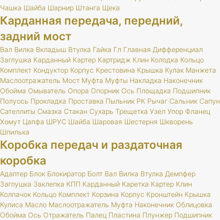
Чашка
Шайба
Шарнир
Штанга
Щека
Карданная передача, передний,
задний мост
Вал
Вилка
Вкладыш
Втулка
Гайка
Гл
Главная
Дифференциал
Заглушка
Карданный
Картер
Картридж
Клин
Колодка
Кольцо
Комплект
Кондуктор
Корпус
Крестовина
Крышка
Кулак
Манжета
Маслоотражатель
Мост
Муфта
Муфты
Накладка
Наконечник
Обойма
Омыватель
Опора
Опорник
Ось
Площадка
Подшипник
Полуось
Прокладка
Проставка
Пыльник
РК
Рычаг
Сальник
Сапун
Сателлиты
Смазка
Стакан
Сухарь
Трещетка
Узел
Упор
Фланец
Хомут
Цапфа
ШРУС
Шайба
Шаровая
Шестерня
Шкворень
Шпилька
Коробка передач и раздаточная
коробка
Адаптер
Блок
Блокиратор
Болт
Вал
Вилка
Втулка
Демпфер
Заглушка
Заклепка
КПП
Карданный
Каретка
Картер
Клин
Колпачок
Кольцо
Комплект
Корзина
Корпус
Кронштейн
Крышка
Кулиса
Масло
Маслоотражатель
Муфта
Наконечник
Облицовка
Обойма
Ось
Отражатель
Палец
Пластина
Плунжер
Подшипник