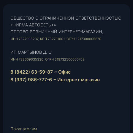
ОБЩЕСТВО С ОГРАНИЧЕННОЙ ОТВЕТСТВЕННОСТЬЮ
«ФИРМА АВТОСЕТЬ+»
ОПТОВО РОЗНИЧНЫЙ ИНТЕРНЕТ-МАГАЗИН,
ИНН 7327098237, КПП 732701001, ОГРН 1217300005670
ИП МАРТЫНОВ Д. С.
ИНН 732609035330, ОГРН 319732500000702
8 (8422) 63-59-87 ~ Офис
8 (937) 986-777-6 ~ Интернет магазин
Instagram
vk.com
Telegram
WhatsApp
E-
Mail
Покупателям