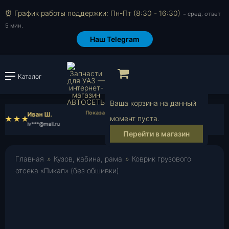
⏰ График работы поддержки: Пн-Пт (8:30 - 16:30)
~ сред. ответ
5 мин.
Наш Telegram
Просмотр корзи
Каталог
Войти или зарегистрировать
Ваша корзина на данный
Иван Ш.
Яков Б.
момент пуста.
iv***@mail.ru
ya***@mail.ru
Перейти в магазин
Главная
»
Кузов, кабина, рама
»
Коврик грузового
отсека «Пикап» (без обшивки)