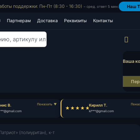
аботы поддержки: Пн-Пт (8:30 - 16:30)
Наш T
~ сред. ответ 5 мин.
Партнерам
Доставка
Реквизиты
Контакты
Пр
Ваша ко
Пер
ис В.
Кирилл Т.
**@gmail.com
ki***@gmail.com
атриот» (полиуритан), к-т