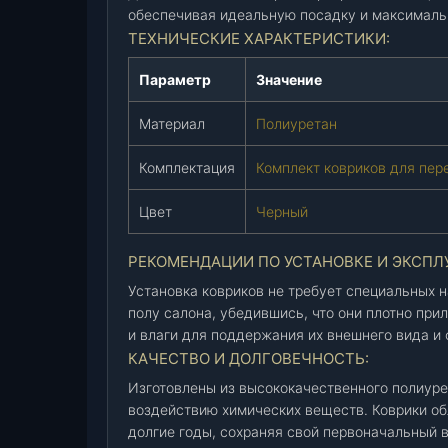
обеспечивая идеальную посадку и максималь
а
ТЕХНИЧЕСКИЕ ХАРАКТЕРИСТИКИ:
"
П
Параметр
Значение
а
т
Материал
Полиуретан
р
и
Комплектация
Комплект ковриков для пер
о
т
Цвет
Черный
"
(
РЕКОМЕНДАЦИИ ПО УСТАНОВКЕ И ЭКСПЛ
п
Установка ковриков не требует специальных н
о
полу салона, убедившись, что они плотно прил
л
и влаги для поддержания их внешнего вида и
и
КАЧЕСТВО И ДОЛГОВЕЧНОСТЬ:
у
Изготовлены из высококачественного полиуре
р
воздействию химических веществ. Коврики о
и
долгие годы, сохраняя свой первоначальный в
т