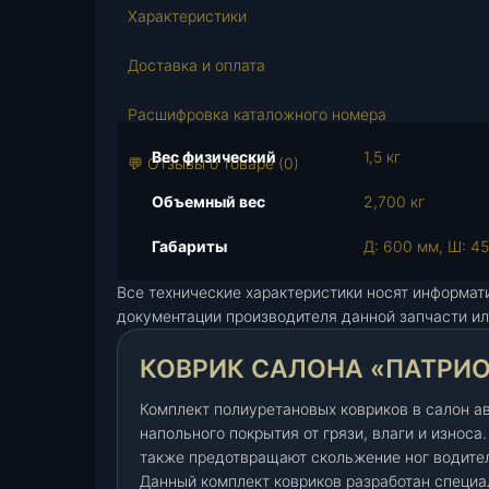
т
Характеристики
в
о
Доставка и оплата
т
о
Расшифровка каталожного номера
в
Вес физический
1,5 кг
а
💬 Отзывы о товаре (0)
р
Объемный вес
2,700 кг
а
К
Габариты
Д: 600 мм, Ш: 45
о
в
Все технические характеристики носят информат
р
документации производителя данной запчасти ил
и
к
КОВРИК САЛОНА «ПАТРИОТ
с
Комплект полиуретановых ковриков в салон а
а
напольного покрытия от грязи, влаги и износа
л
также предотвращают скольжение ног водите
о
Данный комплект ковриков разработан специа
н