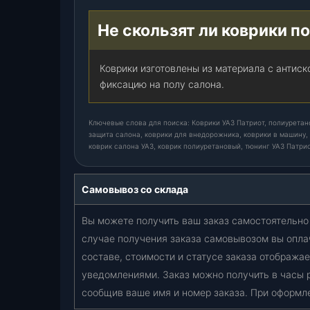
Не скользят ли коврики п
Коврики изготовлены из материала с антис
фиксацию на полу салона.
Ключевые слова для поиска: Коврики УАЗ Патриот, полиуретано
защита салона, коврики для внедорожника, коврики в машину, 
коврик салона УАЗ, коврик полиуретановый, тюнинг УАЗ Патри
Самовывоз со склада
Вы можете получить ваш заказ самостоятельно 
случае получения заказа самовывозом вы опла
составе, стоимости и статусе заказа отобража
уведомлениями. Заказ можно получить в часы 
сообщив ваше имя и номер заказа. При оформл