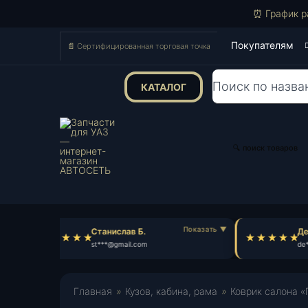
⏰ График р
Покупателям
📄 Сертифицированная торговая точка
КАТАЛОГ
Поиск
товаров
🔍 поиск товаров
Станислав Б.
Ден
st***@gmail.com
de*
Главная
»
Кузов, кабина, рама
»
Коврик салона «П