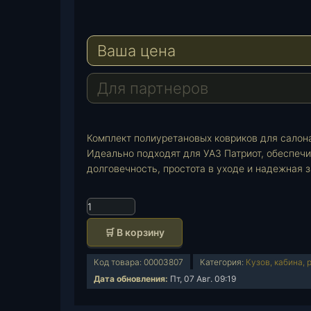
e
W
l
h
E
e
a
-
Ваша цена
g
t
M
r
s
a
a
A
i
Для партнеров
m
p
l
p
Комплект полиуретановых ковриков для салона
Идеально подходят для УАЗ Патриот, обеспеч
долговечность, простота в уходе и надежная 
К
о
🛒 В корзину
л
и
Код товара:
00003807
Категория:
Кузов, кабина, 
ч
Дата обновления:
Пт, 07 Авг. 09:19
е
с