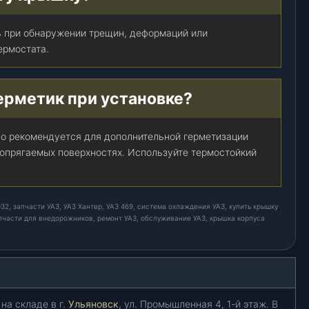
ь при обнаружении трещин, деформаций или
ермостата.
ерметик при установке?
но рекомендуется для дополнительной герметизации
сопрягаемых поверхностях. Используйте термостойкий
32, запчасти УАЗ, УАЗ Хантер, УАЗ 469, система охлаждения УАЗ, купить крышку
апчасти для внедорожников, ремонт УАЗ, обслуживание УАЗ, крышка корпуса
на складе в г.
Ульяновск
, ул. Промышленная 4, 1-й этаж. В