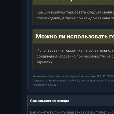
3
2
Крышку корпуса термостата следует менят
)
повреждений, а также при каждой замене т
,
ш
т
Можно ли использовать г
.
Использование герметика не обязательно, 
соединения, особенно при неровностях на 
герметик.
Ключевые слова для поиска: Крышка термостата УАЗ, 421.13060
термостата, термостат УАЗ, УМЗ 421, детали двигателя УАЗ, з
термостата УАЗ 421.
Самовывоз со склада
Вы можете получить ваш заказ самостоятельно 