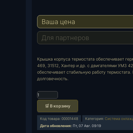
e
W
l
h
E
e
a
-
Ваша цена
g
t
M
r
s
a
a
A
i
Для партнеров
m
p
l
p
Крышка корпуса термостата обеспечивает гер
469, 31512, Хантер и др. с двигателями УМЗ 
обеспечивает стабильную работу термостата.
долговечность.
К
о
🛒 В корзину
л
и
Код товара:
00001448
Категория:
Система охлаж
ч
Дата обновления:
Пт, 07 Авг. 09:19
е