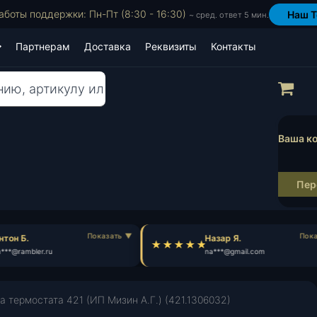
аботы поддержки: Пн-Пт (8:30 - 16:30)
Наш T
~ сред. ответ 5 мин.
Партнерам
Доставка
Реквизиты
Контакты
Пр
Ваша ко
Пер
тон Б.
Назар Я.
**@rambler.ru
na***@gmail.com
 термостата 421 (ИП Мизин А.Г.) (421.1306032)