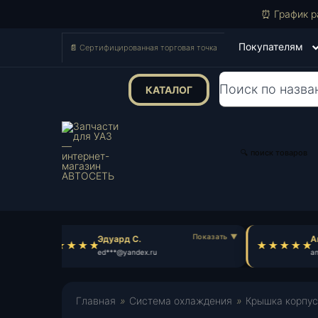
⏰ График р
Покупателям
📄 Сертифицированная торговая точка
КАТАЛОГ
Поиск
товаров
🔍 поиск товаров
Эдуард С.
Ан
ed***@yandex.ru
an*
Главная
»
Система охлаждения
»
Крышка корпуса