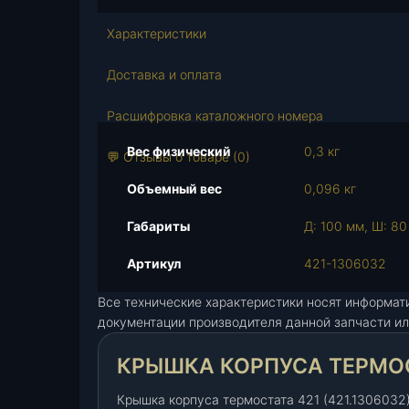
с
т
Характеристики
в
о
Доставка и оплата
т
о
Расшифровка каталожного номера
в
Вес физический
0,3 кг
а
💬 Отзывы о товаре (0)
р
Объемный вес
0,096 кг
а
К
Габариты
Д: 100 мм, Ш: 80
р
ы
Артикул
421-1306032
ш
Все технические характеристики носят информат
к
документации производителя данной запчасти ил
а
к
КРЫШКА КОРПУСА ТЕРМОСТА
о
р
Крышка корпуса термостата 421 (421.130603
п