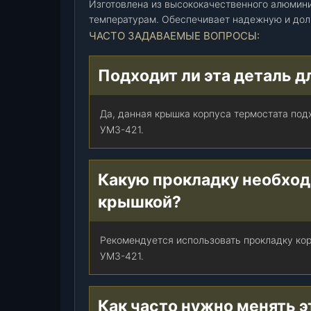
Изготовлена из высококачественного алюмини
М
температурам. Обеспечивает надежную и дол
и
ЧАСТО ЗАДАВАЕМЫЕ ВОПРОСЫ:
з
и
н
Подходит ли эта деталь д
А
.
Да, данная крышка корпуса термостата под
Г
УМЗ-421.
.
)
(
Какую прокладку необход
4
2
крышкой?
1
.
Рекомендуется использовать прокладку кор
1
УМЗ-421.
3
0
6
Как часто нужно менять 
0