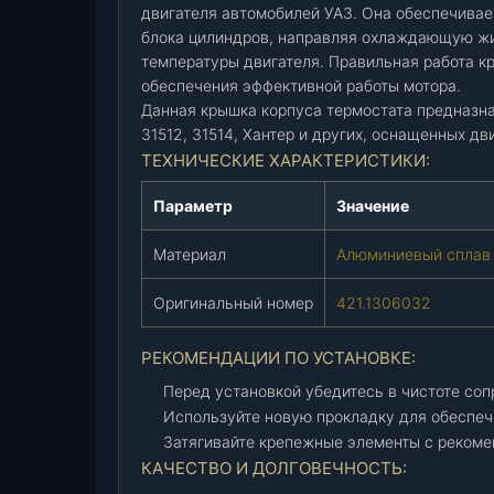
двигателя автомобилей УАЗ. Она обеспечивае
у
блока цилиндров, направляя охлаждающую жи
с
температуры двигателя. Правильная работа к
а
обеспечения эффективной работы мотора.
т
Данная крышка корпуса термостата предназна
е
31512, 31514, Хантер и других, оснащенных дв
р
ТЕХНИЧЕСКИЕ ХАРАКТЕРИСТИКИ:
м
о
Параметр
Значение
с
т
Материал
Алюминиевый сплав
а
т
Оригинальный номер
421.1306032
а
4
РЕКОМЕНДАЦИИ ПО УСТАНОВКЕ:
2
Перед установкой убедитесь в чистоте соп
1
Используйте новую прокладку для обеспеч
(
Затягивайте крепежные элементы с реком
И
КАЧЕСТВО И ДОЛГОВЕЧНОСТЬ:
П