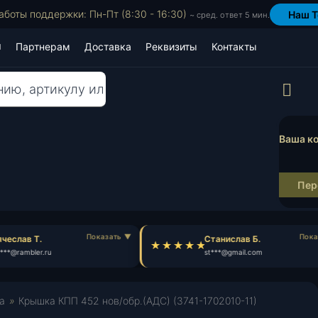
аботы поддержки: Пн-Пт (8:30 - 16:30)
Наш T
~ сред. ответ 5 мин.
Партнерам
Доставка
Реквизиты
Контакты
Пр
Ваша ко
Пер
еслав Т.
Станислав Б.
**@rambler.ru
st***@gmail.com
а
»
Крышка КПП 452 нов/обр.(АДС) (3741-1702010-11)