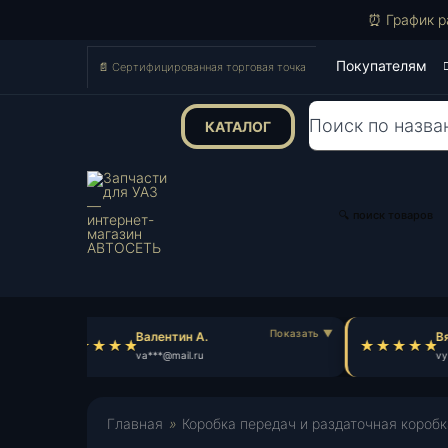
⏰ График р
Покупателям
📄 Сертифицированная торговая точка
КАТАЛОГ
Поиск
товаров
🔍 поиск товаров
Валентин А.
Вяч
va***@mail.ru
vy*
Главная
»
Коробка передач и раздаточная коробк