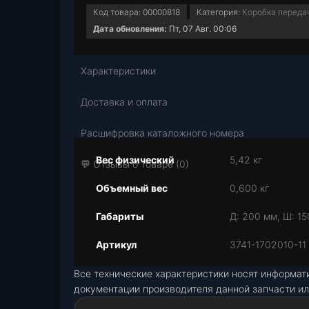
Код товара:
00000818
Категория:
Коробка передач
Дата обновления:
Пт, 07 Авг. 00:06
Характеристики
Доставка и оплата
Расшифровка каталожного номера
Вес физический
5,42 кг
💬 Отзывы о товаре (0)
Объемный вес
0,600 кг
Габариты
Д: 200 мм, Ш: 15
Артикул
3741-1702010-11
Все технические характеристики носят информат
документации производителя данной запчасти ил