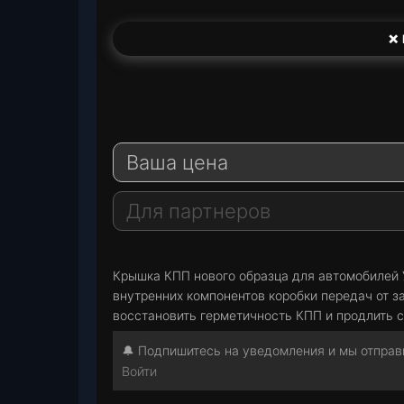
❌ 
T
e
W
l
h
E
e
a
-
Ваша цена
g
t
M
r
s
a
a
A
i
Для партнеров
m
p
l
p
Крышка КПП нового образца для автомобилей У
внутренних компонентов коробки передач от з
восстановить герметичность КПП и продлить с
🔔 Подпишитесь на уведомления и мы отправи
Войти