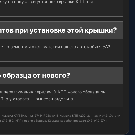
дку на новую при установке крышки КПП для
лтов при установке этой крышки?
ве по ремонту и эксплуатации вашего автомобиля УАЗ.
 образца от нового?
а переключения передач. У КПП нового образца он
, а у старого — вынесен отдельно.
 Крышка КПП Буханка, 3741-1702010-11, Крышка КПП АДС, Запчасти УАЗ, Детали
 УАЗ 452, КПП нового образца, Крышка коробки передач УАЗ, УАЗ 3741,