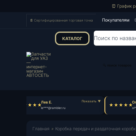
⏰ График р
Покупателям
📄 Сертифицированная торговая точка
КАТАЛОГ
Поиск
товаров
🔍 поиск товаров
Лев Е.
Оле
le***@rambler.ru
ol**
Главная
»
Коробка передач и раздаточная коробк