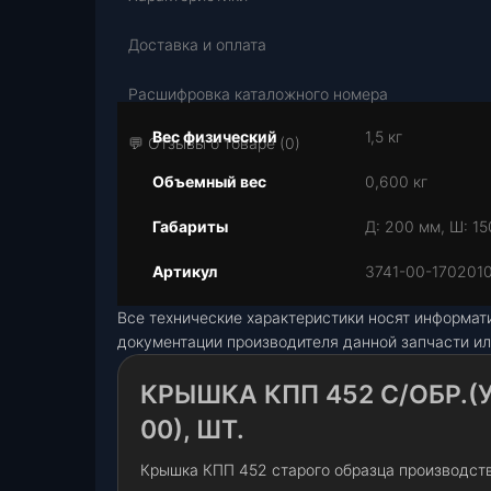
Доставка и оплата
Расшифровка каталожного номера
Вес физический
1,5 кг
💬 Отзывы о товаре (0)
Объемный вес
0,600 кг
Габариты
Д: 200 мм, Ш: 15
Артикул
3741-00-170201
Все технические характеристики носят информат
документации производителя данной запчасти ил
КРЫШКА КПП 452 С/ОБР.(
00), ШТ.
Крышка КПП 452 старого образца производств