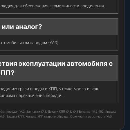
кладку для обеспечения герметичности соединения.
 или аналог?
втомобильным заводом (УАЗ).
ствия эксплуатации автомобиля с
КПП?
аданию грязи и воды в КПП, утечке масла и, как
ханизма переключения передач.
ки передач УАЗ, Запчасти УАЗ, Детали КПП УАЗ, УАЗ Буханка, УАЗ 452, Крышка
УАЗ, Защита КПП, Крышка КПП старого образца, Оригинальные запчасти УАЗ,