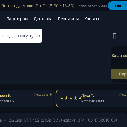
аботы поддержки: Пн-Пт (8:30 - 16:30)
Наш T
~ сред. ответ 5 мин.
Партнерам
Доставка
Реквизиты
Контакты
Пр
Ваша ко
Пер
ся Б.
Лука Т.
*@mail.ru
lu***@yandex.ru
а
»
Крышка КПП 452 с/обр.(Ульяновск) (3741-00-1702010-00)