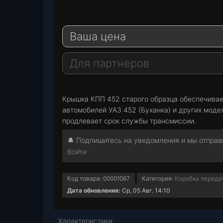
e
W
l
h
E
e
a
-
Ваша цена
g
t
M
r
s
a
a
A
i
Для партнеров
m
p
l
p
Крышка КПП 452 старого образца обеспечивает
автомобилей УАЗ 452 (Буханка) и других моде
продлевает срок службы трансмиссии.
🔔 Подпишитесь на уведомления и мы отправи
Войти
Код товара:
00001067
Категория:
Коробка передач
Дата обновления:
Ср, 05 Авг. 14:10
Характеристики