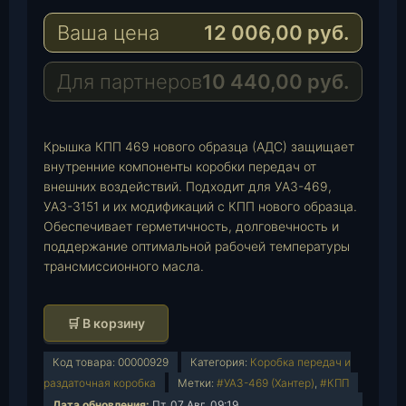
e
a
-
Ваша цена
12 006,00
руб.
g
t
M
r
s
a
a
A
i
Для партнеров
10 440,00
руб.
m
p
l
p
Крышка КПП 469 нового образца (АДС) защищает
внутренние компоненты коробки передач от
внешних воздействий. Подходит для УАЗ-469,
УАЗ-3151 и их модификаций с КПП нового образца.
Обеспечивает герметичность, долговечность и
поддержание оптимальной рабочей температуры
трансмиссионного масла.
К
🛒 В корзину
о
л
Код товара:
00000929
Категория:
Коробка передач и
и
раздаточная коробка
Метки:
#УАЗ-469 (Хантер)
,
#КПП
ч
Дата обновления:
Пт, 07 Авг. 09:19