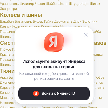
Уравнитель
Цилиндр
Чехол
Шайба
Шланг
Штуцер
Щит
Щиток
Эксцентрик
Колеса и шины
Барабан
Брызговик
Буфер
Гайка
Держатель
Диск
Золотник
Колпак
Колпачок
Кольцо
Кронштейн
Маслоотражатель
Подшипник
Прокладка
РК
Сальник
Стержень
Ступица
Шайба
Шпилька
Штуцер
Система выпуска отработавших газов
Гибкое
Глушитель
Клапан
Кольцо
Комплект
Кронштейн
Крыльчатка
Набор
Нейтрализатор
Планка
Подушка
Прокладка
Пружина
РК
Резонатор
Скоба
Труба
Фланец
Хомут
Шайба
Шпилька
Тюнинг и доп. оборудование
Арки
Багажник
Бар
Блокировка
Воблер
Воздухозаборник
Гофра
Диспенсер
Дифференциал
Дуга
Заглушка
Защита
Знак
Значок
Карман
Карманы
Каталог
Кенгурин
Коврик
Комплект
Комплекты
Консоль
Крепление
Кронштейн
Лебедка
Лестница
Люк
Маршрутный
Молдинг
Молдинги
Монетница
Набор
Накапотник
Накладка
Накладки
Наклейка
Обвес
Обивка
Облицовка
Обрамление
Обтекатель
Оплетка
Опора
Органайзер
Пакет