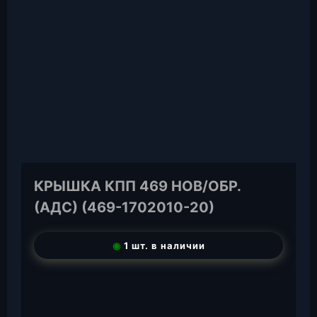
КРЫШКА КПП 469 НОВ/ОБР.
(АДС) (469-1702010-20)
◉
1 шт. в наличии
T
e
W
l
h
E