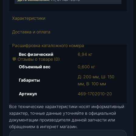
е
с
Характеристики
т
в
Доставка и оплата
о
т
Расшифровка каталожного номера
о
в
Вес физический
6,94 кг
💬 Отзывы о товаре (0)
а
Объемный вес
0,600 кг
р
а
Д: 200 мм, Ш: 150
Габариты
К
мм, В: 100 мм
р
Артикул
469-1702010-20
ы
ш
Все технические характеристики носят информативный
к
характер, точные данные уточняйте в официальной
а
документации производителя данной запчасти или
К
обращением в интернет магазин.
П