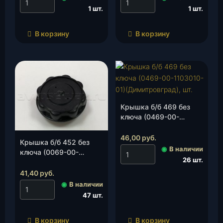
шт.
1 шт.
1 шт.
В корзину
В корзину
Крышка б/б 469 без
ключа (0469-00-
1103010-01)
(Димитровград), шт.
46,00
руб.
Крышка б/б 452 без
◉
В наличии
ключа (0069-00-
26 шт.
1103010-01)(УАЗ), шт.
41,40
руб.
◉
В наличии
47 шт.
В корзину
В корзину