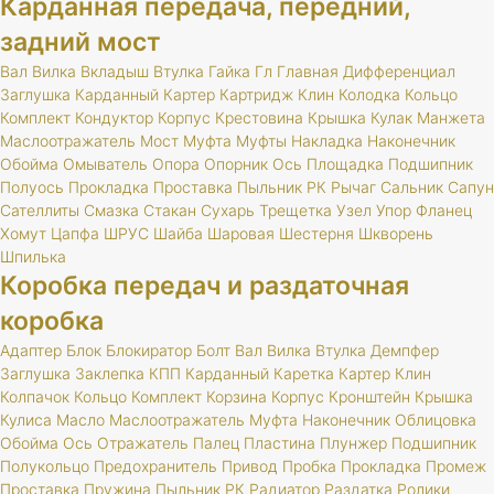
Карданная передача, передний,
задний мост
Вал
Вилка
Вкладыш
Втулка
Гайка
Гл
Главная
Дифференциал
Заглушка
Карданный
Картер
Картридж
Клин
Колодка
Кольцо
Комплект
Кондуктор
Корпус
Крестовина
Крышка
Кулак
Манжета
Маслоотражатель
Мост
Муфта
Муфты
Накладка
Наконечник
Обойма
Омыватель
Опора
Опорник
Ось
Площадка
Подшипник
Полуось
Прокладка
Проставка
Пыльник
РК
Рычаг
Сальник
Сапун
Сателлиты
Смазка
Стакан
Сухарь
Трещетка
Узел
Упор
Фланец
Хомут
Цапфа
ШРУС
Шайба
Шаровая
Шестерня
Шкворень
Шпилька
Коробка передач и раздаточная
коробка
Адаптер
Блок
Блокиратор
Болт
Вал
Вилка
Втулка
Демпфер
Заглушка
Заклепка
КПП
Карданный
Каретка
Картер
Клин
Колпачок
Кольцо
Комплект
Корзина
Корпус
Кронштейн
Крышка
Кулиса
Масло
Маслоотражатель
Муфта
Наконечник
Облицовка
Обойма
Ось
Отражатель
Палец
Пластина
Плунжер
Подшипник
Полукольцо
Предохранитель
Привод
Пробка
Прокладка
Промеж
Проставка
Пружина
Пыльник
РК
Радиатор
Раздатка
Ролики