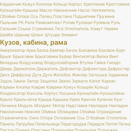
Карданчик
Кожух
Колонка
Кольцо
Корпус
Крепление
Крестовина
Кронштейн
Крышка
Масло
Наконечник
Насос
Натяжитель
Обойма
Опора
Ось
Палец
Пластина
Подшипник
Пружина
Пыльник
РК
Реле
Ремкомплект
Ролик
Рулевая
Рулевое
Руль
Сальник
Сошка
Стремянка
Тяга
Уплотнитель
Хомут
Червяк
Шайба
Шарнир
Шланг
Штуцер
Элемент
Кузов, кабина, рама
Амортизатор
Арка
Балка
Бампер
Бачок
Боковина
Боковое
Борт
Брызг
Брызговик
Брызговики
Буфер
Вентилятор
Вилка
Винт
Вкладыш
Воздуховод
Воздухозаборник
Втулка
Гайка
Гнездо
Дверь
Держатели
Держатель
Дефлектор
Дефлектора
Дефростер
Диск
Диффузор
Дуга
Дуги
Желобок
Жиклер
Заглушка
Задвижка
Задок
Замок
Запор
Защелка
Звено
Зеркало
Капот
Каркас
Карман
Кнопка
Коврик
Коврики
Кожух
Козырёк
Кольцо
Конденсатор
Консоль
Корпус
Косынка
Кронштейн
Кронштейны
Крыло
Крыльчатка
Крыша
Крышка
Крюк
Крючок
Кулачок
Кунг
Личинка
Модуль
Молдинг
Мотор
Надставка
Накладка
Накладки
Наконечник
Нижняя
Обивка
Облицовка
Обойма
Ограждение
Ограничитель
Окно
Опора
Основание
Ось
Отбойник
Отопитель
Панель
Патрубки
Пепельница
Перегородка
Передок
Петля
Печка
Пистон
Планка
Пластина
Подкрылки
Подкрылок
Подножка