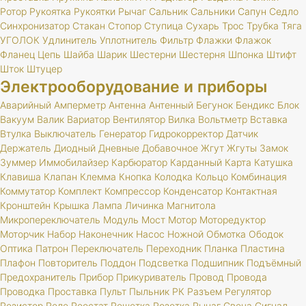
Ротор
Рукоятка
Рукоятки
Рычаг
Сальник
Сальники
Сапун
Седло
Синхронизатор
Стакан
Стопор
Ступица
Сухарь
Трос
Трубка
Тяга
УГОЛОК
Удлинитель
Уплотнитель
Фильтр
Флажки
Флажок
Фланец
Цепь
Шайба
Шарик
Шестерни
Шестерня
Шпонка
Штифт
Шток
Штуцер
Электрооборудование и приборы
Аварийный
Амперметр
Антенна
Антенный
Бегунок
Бендикс
Блок
Вакуум
Валик
Вариатор
Вентилятор
Вилка
Вольтметр
Вставка
Втулка
Выключатель
Генератор
Гидрокорректор
Датчик
Держатель
Диодный
Дневные
Добавочное
Жгут
Жгуты
Замок
Зуммер
Иммобилайзер
Карбюратор
Карданный
Карта
Катушка
Клавиша
Клапан
Клемма
Кнопка
Колодка
Кольцо
Комбинация
Коммутатор
Комплект
Компрессор
Конденсатор
Контактная
Кронштейн
Крышка
Лампа
Личинка
Магнитола
Микропереключатель
Модуль
Мост
Мотор
Моторедуктор
Моторчик
Набор
Наконечник
Насос
Ножной
Обмотка
Ободок
Оптика
Патрон
Переключатель
Переходник
Планка
Пластина
Плафон
Повторитель
Поддон
Подсветка
Подшипник
Подъёмный
Предохранитель
Прибор
Прикуриватель
Провод
Провода
Проводка
Проставка
Пульт
Пыльник
РК
Разъем
Регулятор
Резистор
Реле
Реостат
Решетка
Розетка
Рычаг
Свеча
Сигнал