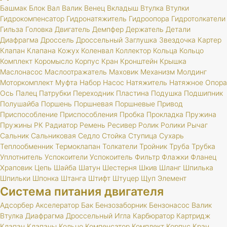
Башмак
Блок
Вал
Валик
Венец
Вкладыш
Втулка
Втулки
Гидрокомпенсатор
Гидронатяжитель
Гидроопора
Гидротолкатели
Гильза
Головка
Двигатель
Демпфер
Держатель
Детали
Диафрагма
Дроссель
Дроссельный
Заглушка
Звездочка
Картер
Клапан
Клапана
Кожух
Коленвал
Коллектор
Кольца
Кольцо
Комплект
Коромысло
Корпус
Кран
Кронштейн
Крышка
Маслонасос
Маслоотражатель
Маховик
Механизм
Молдинг
Моторкомплект
Муфта
Набор
Насос
Натяжитель
Натяжное
Опора
Ось
Палец
Патрубки
Переходник
Пластина
Подушка
Подшипник
Полушайба
Поршень
Поршневая
Поршневые
Привод
Приспособление
Приспособления
Пробка
Прокладка
Пружина
Пружины
РК
Радиатор
Ремень
Ресивер
Ролик
Ролики
Рычаг
Сальник
Сальниковая
Седло
Стойка
Ступица
Сухарь
Теплообменник
Термоклапан
Толкатели
Тройник
Труба
Трубка
Уплотнитель
Успокоители
Успокоитель
Фильтр
Флажки
Фланец
Храповик
Цепь
Шайба
Шатун
Шестерня
Шкив
Шланг
Шпилька
Шпильки
Шпонка
Штанга
Штифт
Штуцер
Щуп
Элемент
Система питания двигателя
Адсорбер
Акселератор
Бак
Бензозаборник
Бензонасос
Валик
Втулка
Диафрагма
Дроссельный
Игла
Карбюратор
Картридж
Клапан
Клапаны
Кольцо
Компенсатор
Комплект
Корпус
Кран