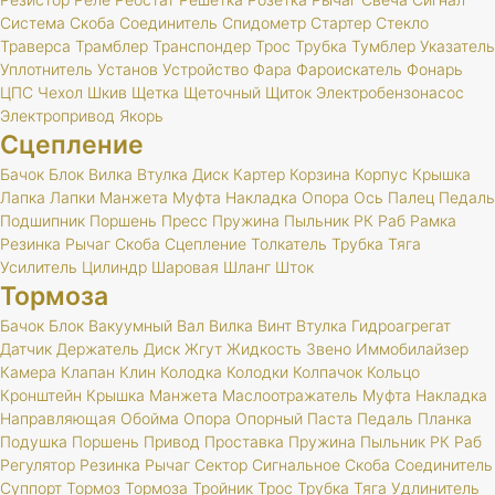
Система
Скоба
Соединитель
Спидометр
Стартер
Стекло
Траверса
Трамблер
Транспондер
Трос
Трубка
Тумблер
Указатель
Уплотнитель
Установ
Устройство
Фара
Фароискатель
Фонарь
ЦПС
Чехол
Шкив
Щетка
Щеточный
Щиток
Электробензонасос
Электропривод
Якорь
Сцепление
Бачок
Блок
Вилка
Втулка
Диск
Картер
Корзина
Корпус
Крышка
Лапка
Лапки
Манжета
Муфта
Накладка
Опора
Ось
Палец
Педаль
Подшипник
Поршень
Пресс
Пружина
Пыльник
РК
Раб
Рамка
Резинка
Рычаг
Скоба
Сцепление
Толкатель
Трубка
Тяга
Усилитель
Цилиндр
Шаровая
Шланг
Шток
Тормоза
Бачок
Блок
Вакуумный
Вал
Вилка
Винт
Втулка
Гидроагрегат
Датчик
Держатель
Диск
Жгут
Жидкость
Звено
Иммобилайзер
Камера
Клапан
Клин
Колодка
Колодки
Колпачок
Кольцо
Кронштейн
Крышка
Манжета
Маслоотражатель
Муфта
Накладка
Направляющая
Обойма
Опора
Опорный
Паста
Педаль
Планка
Подушка
Поршень
Привод
Проставка
Пружина
Пыльник
РК
Раб
Регулятор
Резинка
Рычаг
Сектор
Сигнальное
Скоба
Соединитель
Суппорт
Тормоз
Тормоза
Тройник
Трос
Трубка
Тяга
Удлинитель