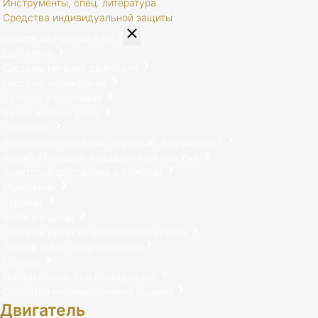
Инструменты, спец. литература
Средства индивидуальной защиты
Каталог запчастей
8 807
Двигатель
Система питания двигателя
Система охлаждения
Рулевое управление
Кузов, кабина, рама
Подвеска
Карданная передача, передний, задний мост
Коробка передач и раздаточная коробка
Электрооборудование и приборы
Сцепление
Тормоза
Колеса и шины
Система выпуска отработавших газов
Тюнинг и доп. оборудование
Метизы
Инструменты, спец. литература
Средства индивидуальной защиты
Двигатель