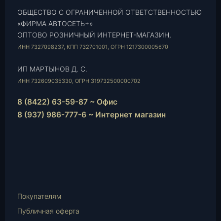
ОБЩЕСТВО С ОГРАНИЧЕННОЙ ОТВЕТСТВЕННОСТЬЮ
«ФИРМА АВТОСЕТЬ+»
ОПТОВО РОЗНИЧНЫЙ ИНТЕРНЕТ-МАГАЗИН,
ИНН 7327098237, КПП 732701001, ОГРН 1217300005670
ИП МАРТЫНОВ Д. С.
ИНН 732609035330, ОГРН 319732500000702
8 (8422) 63-59-87 ~ Офис
8 (937) 986-777-6 ~ Интернет магазин
Instagram
vk.com
Telegram
WhatsApp
E-
Mail
Покупателям
Публичная оферта