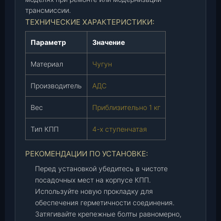
9
трансмиссии.
-
ТЕХНИЧЕСКИЕ ХАРАКТЕРИСТИКИ:
1
7
Параметр
Значение
0
Материал
Чугун
2
0
Производитель
АДС
1
0
Вес
Приблизительно 1 кг
-
2
Тип КПП
4-х ступенчатая
0
)
РЕКОМЕНДАЦИИ ПО УСТАНОВКЕ:
,
ш
Перед установкой убедитесь в чистоте
т
посадочных мест на корпусе КПП.
.
Используйте новую прокладку для
обеспечения герметичности соединения.
Затягивайте крепежные болты равномерно,