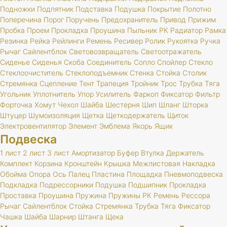
Подножки
Подпятник
Подставка
Подушка
Покрытие
Полотно
Поперечина
Порог
Поручень
Предохранитель
Привод
Прижим
Пробка
Проем
Прокладка
Проушина
Пыльник
РК
Радиатор
Рамка
Резинка
Рейка
Рейлинги
Ремень
Ресивер
Ролик
Рукоятка
Ручка
Рычаг
Сайлентблок
Световозвращатель
Светоотражатель
Сиденье
Сиденья
Скоба
Соединитель
Сопло
Спойлер
Стекло
Стеклоочиститель
Стеклоподъемник
Стенка
Стойка
Столик
Стремянка
Сцепление
Тент
Трапеция
Тройник
Трос
Трубка
Тяга
Угольник
Уплотнитель
Упор
Усилитель
Фаркоп
Фиксатор
Фильтр
Форточка
Хомут
Чехол
Шайба
Шестерня
Шип
Шланг
Шторка
Штуцер
Шумоизоляция
Щетка
Щеткодержатель
Щиток
Электровентилятор
Элемент
Эмблема
Якорь
Ящик
Подвеска
1 лист
2 лист
3 лист
Амортизатор
Буфер
Втулка
Держатель
Комплект
Корзина
Кронштейн
Крышка
Межлистовая
Накладка
Обойма
Опора
Ось
Палец
Пластина
Площадка
Пневмоподвеска
Подкладка
Подрессорники
Подушка
Подшипник
Прокладка
Проставка
Проушина
Пружина
Пружины
РК
Ремень
Рессора
Рычаг
Сайлентблок
Стойка
Стремянка
Трубка
Тяга
Фиксатор
Чашка
Шайба
Шарнир
Штанга
Щека