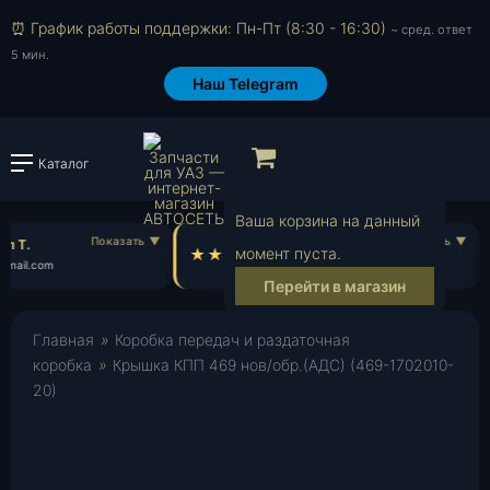
⏰ График работы поддержки: Пн-Пт (8:30 - 16:30)
~ сред. ответ
5 мин.
Наш Telegram
Просмотр корзи
Каталог
Войти или зарегистрировать
Ваша корзина на данный
л Т.
Илья Г.
момент пуста.
mail.com
il***@yahoo.com
Перейти в магазин
Главная
»
Коробка передач и раздаточная
коробка
»
Крышка КПП 469 нов/обр.(АДС) (469-1702010-
20)