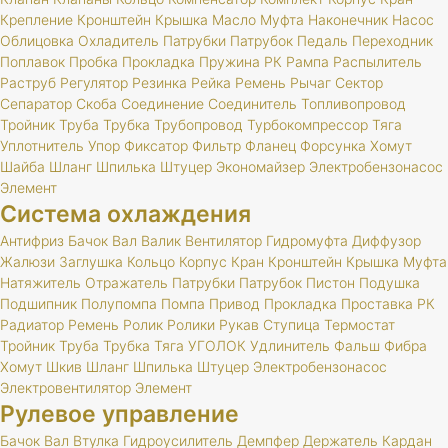
Крепление
Кронштейн
Крышка
Масло
Муфта
Наконечник
Насос
Облицовка
Охладитель
Патрубки
Патрубок
Педаль
Переходник
Поплавок
Пробка
Прокладка
Пружина
РК
Рампа
Распылитель
Раструб
Регулятор
Резинка
Рейка
Ремень
Рычаг
Сектор
Сепаратор
Скоба
Соединение
Соединитель
Топливопровод
Тройник
Труба
Трубка
Трубопровод
Турбокомпрессор
Тяга
Уплотнитель
Упор
Фиксатор
Фильтр
Фланец
Форсунка
Хомут
Шайба
Шланг
Шпилька
Штуцер
Экономайзер
Электробензонасос
Элемент
Система охлаждения
Антифриз
Бачок
Вал
Валик
Вентилятор
Гидромуфта
Диффузор
Жалюзи
Заглушка
Кольцо
Корпус
Кран
Кронштейн
Крышка
Муфта
Натяжитель
Отражатель
Патрубки
Патрубок
Пистон
Подушка
Подшипник
Полупомпа
Помпа
Привод
Прокладка
Проставка
РК
Радиатор
Ремень
Ролик
Ролики
Рукав
Ступица
Термостат
Тройник
Труба
Трубка
Тяга
УГОЛОК
Удлинитель
Фальш
Фибра
Хомут
Шкив
Шланг
Шпилька
Штуцер
Электробензонасос
Электровентилятор
Элемент
Рулевое управление
Бачок
Вал
Втулка
Гидроусилитель
Демпфер
Держатель
Кардан