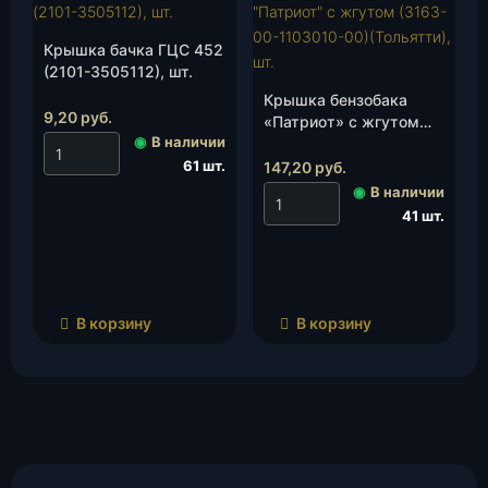
Крышка бачка ГЦС 452
(2101-3505112), шт.
Крышка бензобака
9,20
руб.
«Патриот» с жгутом
◉
В наличии
(3163-00-1103010-00)
(Тольятти), шт.
61 шт.
147,20
руб.
◉
В наличии
41 шт.
В корзину
В корзину