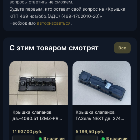
вопросы ответить не сможем.
Будьте первым, кто оставит свой вопрос на «Крышка
КПП 469 нов/обр.(АДС) (469-1702010-20)»
Необходимо
авторизоваться
.
С этим товаром смотрят
Все
Крышка клапанов
Крышка клапанов
дв.-4090.51 (ZMZ-PRO)
ГАЗель NEXT дв. 274
Е-5 ( Патриот, Пикап,
(274-1007220-01), шт.
Профи с 2018 г.в)(ЗМЗ)
11 937,00
руб.
5 186,50
руб.
(0406-24-1007210-11),
◉
В наличии
◉
В наличии