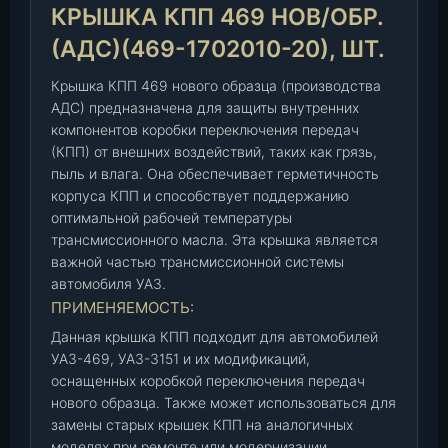
П
КРЫШКА КПП 469 НОВ/ОБР.
4
(АДС)(469-1702010-20), ШТ.
6
9
Крышка КПП 469 нового образца (производства
н
АДС) предназначена для защиты внутренних
о
компонентов коробки переключения передач
в
(КПП) от внешних воздействий, таких как грязь,
/
пыль и влага. Она обеспечивает герметичность
о
корпуса КПП и способствует поддержанию
б
оптимальной рабочей температуры
р
трансмиссионного масла. Эта крышка является
.
важной частью трансмиссионной системы
(
автомобиля УАЗ.
А
ПРИМЕНЯЕМОСТЬ:
Д
Данная крышка КПП подходит для автомобилей
С
УАЗ-469, УАЗ-3151 и их модификаций,
)
оснащенных коробкой переключения передач
(
нового образца. Также может использоваться для
4
замены старых крышек КПП на аналогичных
6
моделях при ремонте или модернизации