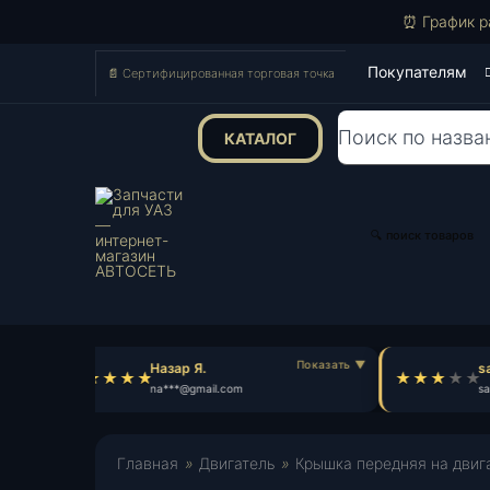
⏰ График р
Покупателям
📄 Сертифицированная торговая точка
КАТАЛОГ
Поиск
товаров
🔍 поиск товаров
Назар Я.
sa
na***@gmail.com
sa*
Главная
»
Двигатель
»
Крышка передняя на двига