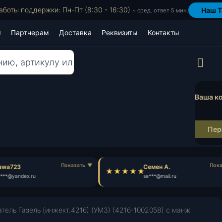
аботы поддержки: Пн-Пт (8:30 - 16:30)
Наш T
~ сред. ответ 5 мин.
Партнерам
Доставка
Реквизиты
Контакты
Пр
Ваша ко
Пер
wa723
Семен А.
**@yandex.ru
se***@mail.ru
тель Газель (инжект.4216) (УМЗ) (4216-1002058) с манж