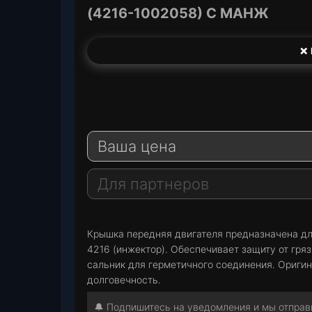
(4216-1002058) С МАНЖ
❌ 
T
e
W
l
h
E
e
a
-
Ваша цена
g
t
M
r
s
a
a
A
i
Для партнеров
m
p
l
p
Крышка передняя двигателя предназначена дл
4216 (инжектор). Обеспечивает защиту от гряз
сальник для герметичного соединения. Ориги
долговечность.
🔔 Подпишитесь на уведомления и мы отправи