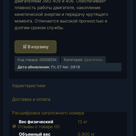
двигателями ЗМЗ 409 и 406. Обеспечивает
плавность работы двигателя, накопление
кинетической энергии и передачу крутящего
момента. Отличается высокой прочностью и
долгим сроком службы.
К
🛒 В корзину
о
л
Код товара:
00008594
Категория:
Двигатель
и
Дата обновления:
Пт, 07 Авг. 09:19
ч
е
Характеристики
с
т
Доставка и оплата
в
о
Расшифровка каталожного номера
т
о
Вес физический
13 кг
💬 Отзывы о товаре (0)
в
Объемный вес
0,900 кг
а