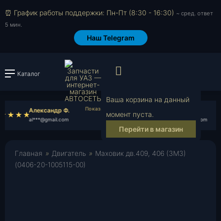
⏰ График работы поддержки: Пн-Пт (8:30 - 16:30)
~ сред. ответ
5 мин.
Наш Telegram
Просмотр корзи
Каталог
Войти или зарегистрировать
Ваша корзина на данный
Александр Ф.
Илья Г.
момент пуста.
al***@gmail.com
il***@yahoo.com
Перейти в магазин
Главная
»
Двигатель
»
Маховик дв.409, 406 (ЗМЗ)
(0406-20-1005115-00)