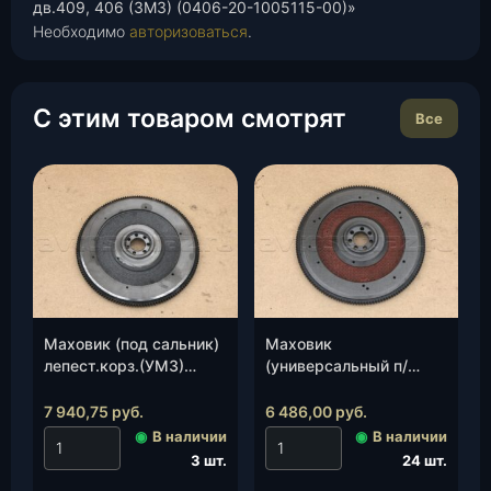
дв.409, 406 (ЗМЗ) (0406-20-1005115-00)»
Необходимо
авторизоваться
.
С этим товаром смотрят
Все
Маховик (под сальник)
Маховик
лепест.корз.(УМЗ)
(универсальный п/
(4173-1005115-30), шт.
сальн.)(4173.1005115-
20)(ТЕХНОМИР), шт.
7 940,75
руб.
6 486,00
руб.
◉
В наличии
◉
В наличии
3 шт.
24 шт.