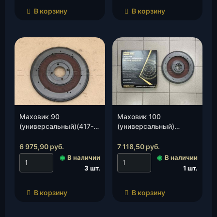
В корзину
В корзину
Маховик 90
Маховик 100
(универсальный)(417-
(универсальный)
1005115)(ТЕХНОМИР),
(MetalPart)(MP-4173-
шт.
1005115-20)(810012),
6 975,90
руб.
7 118,50
руб.
шт.
◉
В наличии
◉
В наличии
3 шт.
1 шт.
В корзину
В корзину