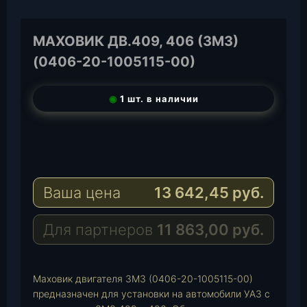
МАХОВИК ДВ.409, 406 (ЗМЗ)
(0406-20-1005115-00)
◉
1 шт. в наличии
T
e
W
l
h
E
e
a
-
Ваша цена
13 642,45
руб.
g
t
M
r
s
a
a
A
i
Для партнеров
11 863,00
руб.
m
p
l
p
Маховик двигателя ЗМЗ (0406-20-1005115-00)
предназначен для установки на автомобили УАЗ с