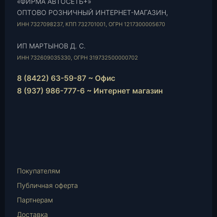
«ФИРМА АВТОСЕТЬ+»
ОПТОВО РОЗНИЧНЫЙ ИНТЕРНЕТ-МАГАЗИН,
ИНН 7327098237, КПП 732701001, ОГРН 1217300005670
ИП МАРТЫНОВ Д. С.
ИНН 732609035330, ОГРН 319732500000702
8 (8422) 63-59-87 ~ Офис
8 (937) 986-777-6 ~ Интернет магазин
Instagram
vk.com
Telegram
WhatsApp
E-
Mail
Покупателям
Публичная оферта
Партнерам
Доставка