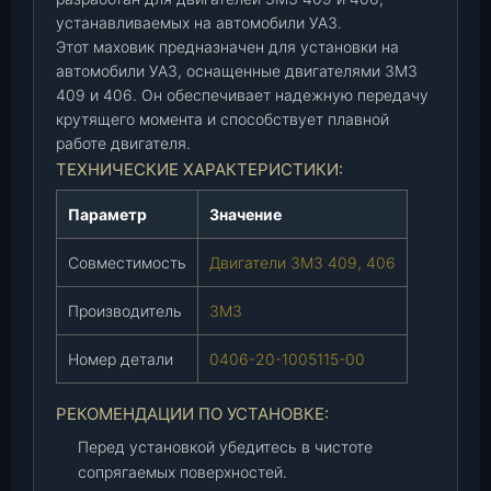
(
устанавливаемых на автомобили УАЗ.
З
Этот маховик предназначен для установки на
М
автомобили УАЗ, оснащенные двигателями ЗМЗ
З
409 и 406. Он обеспечивает надежную передачу
)
крутящего момента и способствует плавной
(
работе двигателя.
0
ТЕХНИЧЕСКИЕ ХАРАКТЕРИСТИКИ:
4
0
Параметр
Значение
6
-
Совместимость
Двигатели ЗМЗ 409, 406
2
0
Производитель
ЗМЗ
-
Номер детали
0406-20-1005115-00
1
0
0
РЕКОМЕНДАЦИИ ПО УСТАНОВКЕ:
5
Перед установкой убедитесь в чистоте
1
сопрягаемых поверхностей.
1