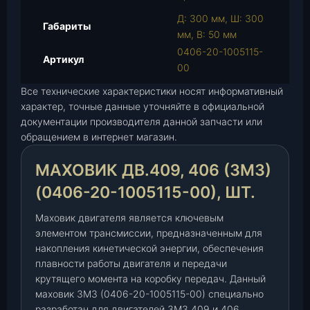
р
Д: 300 мм, Ш: 300
Габариты
а
мм, В: 50 мм
М
0406-20-1005115-
Артикул
а
00
х
Все технические характеристики носят информативный
о
характер, точные данные уточняйте в официальной
в
документации производителя данной запчасти или
и
обращением в интернет магазин.
к
д
МАХОВИК ДВ.409, 406 (ЗМЗ)
в
.
(0406-20-1005115-00), ШТ.
4
Маховик двигателя является ключевым
0
элементом трансмиссии, предназначенным для
9
накопления кинетической энергии, обеспечения
,
плавности работы двигателя и передачи
4
крутящего момента на коробку передач. Данный
0
маховик ЗМЗ (0406-20-1005115-00) специально
6
разработан для двигателей ЗМЗ 409 и 406,