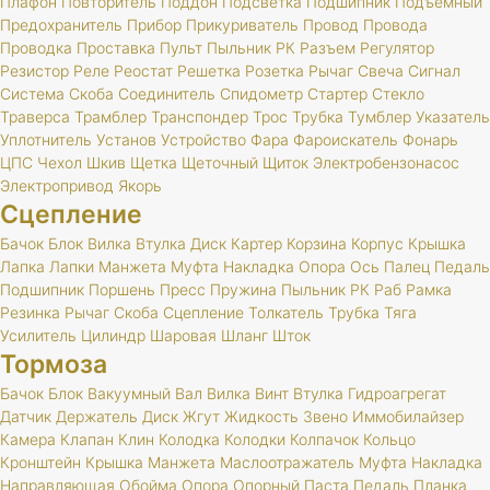
Плафон
Повторитель
Поддон
Подсветка
Подшипник
Подъёмный
Предохранитель
Прибор
Прикуриватель
Провод
Провода
Проводка
Проставка
Пульт
Пыльник
РК
Разъем
Регулятор
Резистор
Реле
Реостат
Решетка
Розетка
Рычаг
Свеча
Сигнал
Система
Скоба
Соединитель
Спидометр
Стартер
Стекло
Траверса
Трамблер
Транспондер
Трос
Трубка
Тумблер
Указатель
Уплотнитель
Установ
Устройство
Фара
Фароискатель
Фонарь
ЦПС
Чехол
Шкив
Щетка
Щеточный
Щиток
Электробензонасос
Электропривод
Якорь
Сцепление
Бачок
Блок
Вилка
Втулка
Диск
Картер
Корзина
Корпус
Крышка
Лапка
Лапки
Манжета
Муфта
Накладка
Опора
Ось
Палец
Педаль
Подшипник
Поршень
Пресс
Пружина
Пыльник
РК
Раб
Рамка
Резинка
Рычаг
Скоба
Сцепление
Толкатель
Трубка
Тяга
Усилитель
Цилиндр
Шаровая
Шланг
Шток
Тормоза
Бачок
Блок
Вакуумный
Вал
Вилка
Винт
Втулка
Гидроагрегат
Датчик
Держатель
Диск
Жгут
Жидкость
Звено
Иммобилайзер
Камера
Клапан
Клин
Колодка
Колодки
Колпачок
Кольцо
Кронштейн
Крышка
Манжета
Маслоотражатель
Муфта
Накладка
Направляющая
Обойма
Опора
Опорный
Паста
Педаль
Планка