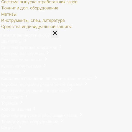
Система выпуска отработавших газов
Тюнинг и доп. оборудование
Метизы
Инструменты, спец. литература
Средства индивидуальной защиты
Каталог запчастей
8 807
Двигатель
Система питания двигателя
Система охлаждения
Рулевое управление
Кузов, кабина, рама
Подвеска
Карданная передача, передний, задний мост
Коробка передач и раздаточная коробка
Электрооборудование и приборы
Сцепление
Тормоза
Колеса и шины
Система выпуска отработавших газов
Тюнинг и доп. оборудование
Метизы