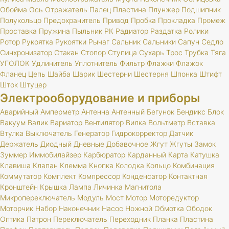
Обойма
Ось
Отражатель
Палец
Пластина
Плунжер
Подшипник
Полукольцо
Предохранитель
Привод
Пробка
Прокладка
Промеж
Проставка
Пружина
Пыльник
РК
Радиатор
Раздатка
Ролики
Ротор
Рукоятка
Рукоятки
Рычаг
Сальник
Сальники
Сапун
Седло
Синхронизатор
Стакан
Стопор
Ступица
Сухарь
Трос
Трубка
Тяга
УГОЛОК
Удлинитель
Уплотнитель
Фильтр
Флажки
Флажок
Фланец
Цепь
Шайба
Шарик
Шестерни
Шестерня
Шпонка
Штифт
Шток
Штуцер
Электрооборудование и приборы
Аварийный
Амперметр
Антенна
Антенный
Бегунок
Бендикс
Блок
Вакуум
Валик
Вариатор
Вентилятор
Вилка
Вольтметр
Вставка
Втулка
Выключатель
Генератор
Гидрокорректор
Датчик
Держатель
Диодный
Дневные
Добавочное
Жгут
Жгуты
Замок
Зуммер
Иммобилайзер
Карбюратор
Карданный
Карта
Катушка
Клавиша
Клапан
Клемма
Кнопка
Колодка
Кольцо
Комбинация
Коммутатор
Комплект
Компрессор
Конденсатор
Контактная
Кронштейн
Крышка
Лампа
Личинка
Магнитола
Микропереключатель
Модуль
Мост
Мотор
Моторедуктор
Моторчик
Набор
Наконечник
Насос
Ножной
Обмотка
Ободок
Оптика
Патрон
Переключатель
Переходник
Планка
Пластина