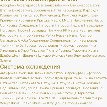
Адсорбер
Акселератор
Бак
Бензозаборник
Бензонасос
Валик
Втулка
Диафрагма
Дроссельный
Игла
Карбюратор
Картридж
Клапан
Клапаны
Кольцо
Компенсатор
Комплект
Корпус
Кран
Крепление
Кронштейн
Крышка
Масло
Муфта
Наконечник
Насос
Облицовка
Охладитель
Патрубки
Патрубок
Педаль
Переходник
Поплавок
Пробка
Прокладка
Пружина
РК
Рампа
Распылитель
Раструб
Регулятор
Резинка
Рейка
Ремень
Рычаг
Сектор
Сепаратор
Скоба
Соединение
Соединитель
Топливопровод
Тройник
Труба
Трубка
Трубопровод
Турбокомпрессор
Тяга
Уплотнитель
Упор
Фиксатор
Фильтр
Фланец
Форсунка
Хомут
Шайба
Шланг
Шпилька
Штуцер
Экономайзер
Электробензонасос
Элемент
Система охлаждения
Антифриз
Бачок
Вал
Валик
Вентилятор
Гидромуфта
Диффузор
Жалюзи
Заглушка
Кольцо
Корпус
Кран
Кронштейн
Крышка
Муфта
Натяжитель
Отражатель
Патрубки
Патрубок
Пистон
Подушка
Подшипник
Полупомпа
Помпа
Привод
Прокладка
Проставка
РК
Радиатор
Ремень
Ролик
Ролики
Рукав
Ступица
Термостат
Тройник
Труба
Трубка
Тяга
УГОЛОК
Удлинитель
Фальш
Фибра
Хомут
Шкив
Шланг
Шпилька
Штуцер
Электробензонасос