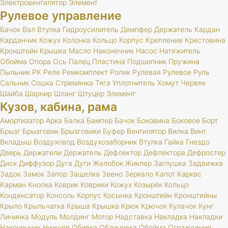
Электровентилятор
Элемент
Рулевое управление
Бачок
Вал
Втулка
Гидроусилитель
Демпфер
Держатель
Кардан
Карданчик
Кожух
Колонка
Кольцо
Корпус
Крепление
Крестовина
Кронштейн
Крышка
Масло
Наконечник
Насос
Натяжитель
Обойма
Опора
Ось
Палец
Пластина
Подшипник
Пружина
Пыльник
РК
Реле
Ремкомплект
Ролик
Рулевая
Рулевое
Руль
Сальник
Сошка
Стремянка
Тяга
Уплотнитель
Хомут
Червяк
Шайба
Шарнир
Шланг
Штуцер
Элемент
Кузов, кабина, рама
Амортизатор
Арка
Балка
Бампер
Бачок
Боковина
Боковое
Борт
Брызг
Брызговик
Брызговики
Буфер
Вентилятор
Вилка
Винт
Вкладыш
Воздуховод
Воздухозаборник
Втулка
Гайка
Гнездо
Дверь
Держатели
Держатель
Дефлектор
Дефлектора
Дефростер
Диск
Диффузор
Дуга
Дуги
Желобок
Жиклер
Заглушка
Задвижка
Задок
Замок
Запор
Защелка
Звено
Зеркало
Капот
Каркас
Карман
Кнопка
Коврик
Коврики
Кожух
Козырёк
Кольцо
Конденсатор
Консоль
Корпус
Косынка
Кронштейн
Кронштейны
Крыло
Крыльчатка
Крыша
Крышка
Крюк
Крючок
Кулачок
Кунг
Личинка
Модуль
Молдинг
Мотор
Надставка
Накладка
Накладки
Наконечник
Нижняя
Обивка
Облицовка
Обойма
Ограждение