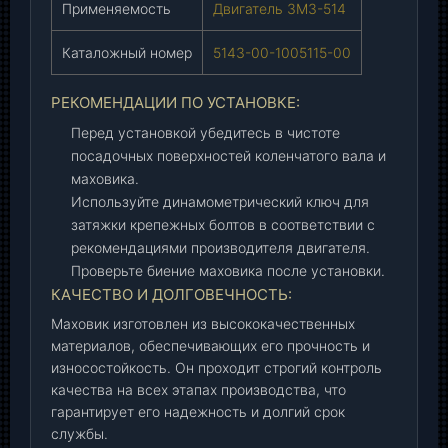
Применяемость
Двигатель ЗМЗ-514
5
1
Каталожный номер
5143-00-1005115-00
1
5
РЕКОМЕНДАЦИИ ПО УСТАНОВКЕ:
-
0
Перед установкой убедитесь в чистоте
0
посадочных поверхностей коленчатого вала и
)
маховика.
,
Используйте динамометрический ключ для
ш
затяжки крепежных болтов в соответствии с
т
рекомендациями производителя двигателя.
.
Проверьте биение маховика после установки.
КАЧЕСТВО И ДОЛГОВЕЧНОСТЬ:
Маховик изготовлен из высококачественных
материалов, обеспечивающих его прочность и
износостойкость. Он проходит строгий контроль
качества на всех этапах производства, что
гарантирует его надежность и долгий срок
службы.