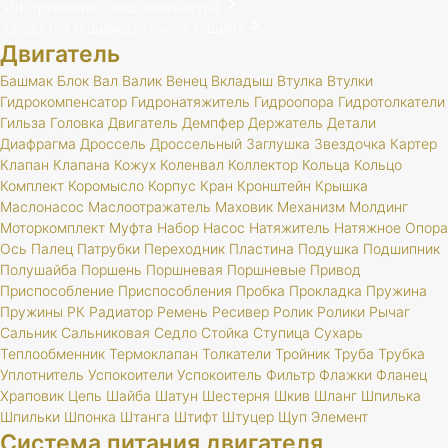
Инструменты, спец. литература
Средства индивидуальной защиты
Двигатель
Башмак
Блок
Вал
Валик
Венец
Вкладыш
Втулка
Втулки
Гидрокомпенсатор
Гидронатяжитель
Гидроопора
Гидротолкатели
Гильза
Головка
Двигатель
Демпфер
Держатель
Детали
Диафрагма
Дроссель
Дроссельный
Заглушка
Звездочка
Картер
Клапан
Клапана
Кожух
Коленвал
Коллектор
Кольца
Кольцо
Комплект
Коромысло
Корпус
Кран
Кронштейн
Крышка
Маслонасос
Маслоотражатель
Маховик
Механизм
Молдинг
Моторкомплект
Муфта
Набор
Насос
Натяжитель
Натяжное
Опора
Ось
Палец
Патрубки
Переходник
Пластина
Подушка
Подшипник
Полушайба
Поршень
Поршневая
Поршневые
Привод
Приспособление
Приспособления
Пробка
Прокладка
Пружина
Пружины
РК
Радиатор
Ремень
Ресивер
Ролик
Ролики
Рычаг
Сальник
Сальниковая
Седло
Стойка
Ступица
Сухарь
Теплообменник
Термоклапан
Толкатели
Тройник
Труба
Трубка
Уплотнитель
Успокоители
Успокоитель
Фильтр
Флажки
Фланец
Храповик
Цепь
Шайба
Шатун
Шестерня
Шкив
Шланг
Шпилька
Шпильки
Шпонка
Штанга
Штифт
Штуцер
Щуп
Элемент
Система питания двигателя