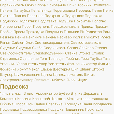
Ограничитель
Окно
Опора
Основание
Ось
Отбойник
Отопитель
Панель
Патрубки
Пепельница
Перегородка
Передок
Петля
Печка
Пистон
Планка
Пластина
Подкрылки
Подкрылок
Подножка
Подножки
Подпятник
Подставка
Подушка
Покрытие
Полотно
Поперечина
Порог
Поручень
Предохранитель
Привод
Прижим
Пробка
Проем
Прокладка
Проушина
Пыльник
РК
Радиатор
Рамка
Резинка
Рейка
Рейлинги
Ремень
Ресивер
Ролик
Рукоятка
Ручка
Рычаг
Сайлентблок
Световозвращатель
Светоотражатель
Сиденье
Сиденья
Скоба
Соединитель
Сопло
Спойлер
Стекло
Стеклоочиститель
Стеклоподъемник
Стенка
Стойка
Столик
Стремянка
Сцепление
Тент
Трапеция
Тройник
Трос
Трубка
Тяга
Угольник
Уплотнитель
Упор
Усилитель
Фаркоп
Фиксатор
Фильтр
Форточка
Хомут
Чехол
Шайба
Шестерня
Шип
Шланг
Шторка
Штуцер
Шумоизоляция
Щетка
Щеткодержатель
Щиток
Электровентилятор
Элемент
Эмблема
Якорь
Ящик
Подвеска
1 лист
2 лист
3 лист
Амортизатор
Буфер
Втулка
Держатель
Комплект
Корзина
Кронштейн
Крышка
Межлистовая
Накладка
Обойма
Опора
Ось
Палец
Пластина
Площадка
Пневмоподвеска
Подкладка
Подрессорники
Подушка
Подшипник
Прокладка