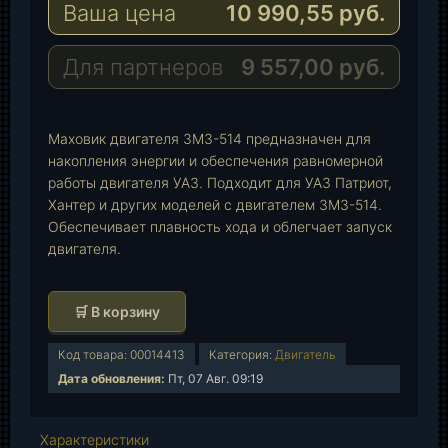
Ваша цена
10 990,55
руб.
g
t
M
r
s
a
a
A
i
Для партнеров
9 557,00
руб.
m
p
l
p
Маховик двигателя ЗМЗ-514 предназначен для
накопления энергии и обеспечения равномерной
работы двигателя УАЗ. Подходит для УАЗ Патриот,
Хантер и других моделей с двигателем ЗМЗ-514.
Обеспечивает плавность хода и облегчает запуск
двигателя.
К
🛒 В корзину
о
л
Код товара:
00014413
Категория:
Двигатель
и
Дата обновления:
Пт, 07 Авг. 09:19
ч
е
Характеристики
с