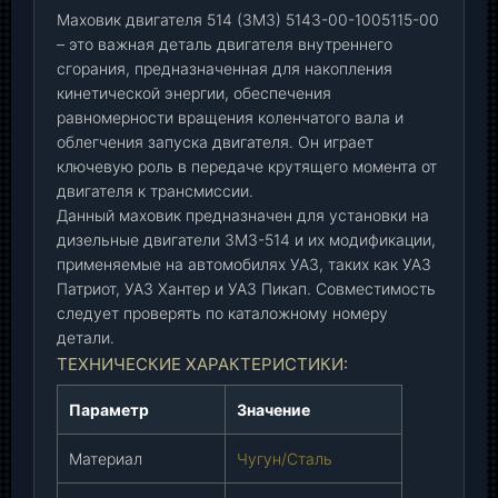
5
Маховик двигателя 514 (ЗМЗ) 5143-00-1005115-00
1
– это важная деталь двигателя внутреннего
4
сгорания, предназначенная для накопления
(
кинетической энергии, обеспечения
З
равномерности вращения коленчатого вала и
М
облегчения запуска двигателя. Он играет
З
ключевую роль в передаче крутящего момента от
)
двигателя к трансмиссии.
(
Данный маховик предназначен для установки на
5
дизельные двигатели ЗМЗ-514 и их модификации,
1
применяемые на автомобилях УАЗ, таких как УАЗ
4
Патриот, УАЗ Хантер и УАЗ Пикап. Совместимость
3
следует проверять по каталожному номеру
-
детали.
0
ТЕХНИЧЕСКИЕ ХАРАКТЕРИСТИКИ:
0
Параметр
Значение
-
1
Материал
Чугун/Сталь
0
0