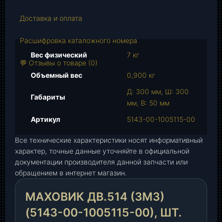
т
Доставка и оплата
в
о
Расшифровка каталожного номера
т
о
Вес физический
7 кг
💬 Отзывы о товаре (0)
в
Объемный вес
0,900 кг
а
р
Д: 300 мм, Ш: 300
Габариты
а
мм, В: 50 мм
М
Артикул
5143-00-1005115-00
а
х
Все технические характеристики носят информативный
о
характер, точные данные уточняйте в официальной
в
документации производителя данной запчасти или
и
обращением в интернет магазин.
к
д
МАХОВИК ДВ.514 (ЗМЗ)
в
(5143-00-1005115-00), ШТ.
.