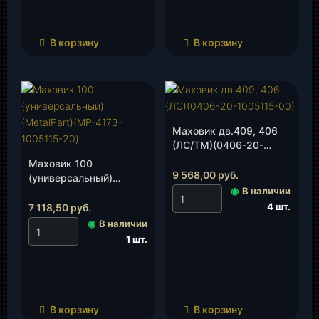
В корзину
В корзину
Маховик дв.409, 406
(ЛС/ТМ)(0406-20-
1005115-00), шт.
Маховик 100
9 568,00
руб.
(универсальный)
◉
В наличии
(MetalPart)(MP-4173-
1005115-20)(810012),
4 шт.
7 118,50
руб.
шт.
◉
В наличии
1 шт.
В корзину
В корзину