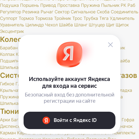
Подушка
Поршень
Привод
Проставка
Пружина
Пыльник
РК
Раб
Регулятор
Резинка
Рычаг
Сектор
Сигнальное
Скоба
Соединитель
Суппорт
Тормоз
Тормоза
Тройник
Трос
Трубка
Тяга
Удлинитель
Уравнитель
Цилиндр
Чехол
Шайба
Шланг
Штуцер
Щит
Щиток
Эксцентрик
Колеса и шины
Барабан
Брызговик
Буфер
Гайка
Держатель
Диск
Золотник
Колпак
Колпачок
Кольцо
Кронштейн
Маслоотражатель
Подшипник
Прокладка
РК
Сальник
Стержень
Ступица
Шайба
Шпилька
Штуцер
Система выпуска отработавших газов
Гибкое
Глушитель
Клапан
Кольцо
Комплект
Кронштейн
Крыльчатка
Набор
Нейтрализатор
Планка
Подушка
Прокладка
Пружина
РК
Резонатор
Скоба
Труба
Фланец
Хомут
Шайба
Шпилька
Тюнинг и доп. оборудование
Арки
Багажник
Бар
Блокировка
Воблер
Воздухозаборник
Гофра
Диспенсер
Дифференциал
Дуга
Заглушка
Защита
Знак
Значок
Карман
Карманы
Каталог
Кенгурин
Коврик
Комплект
Комплекты