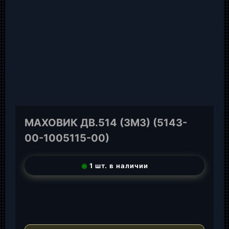
МАХОВИК ДВ.514 (ЗМЗ) (5143-
00-1005115-00)
◉
1 шт. в наличии
T
e
W
l
h
E
e
a
-