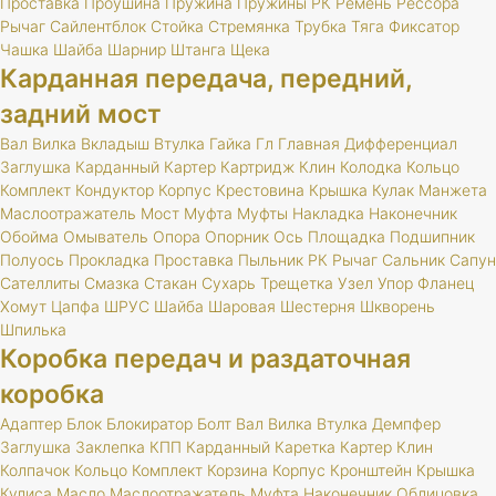
Проставка
Проушина
Пружина
Пружины
РК
Ремень
Рессора
Рычаг
Сайлентблок
Стойка
Стремянка
Трубка
Тяга
Фиксатор
Чашка
Шайба
Шарнир
Штанга
Щека
Карданная передача, передний,
задний мост
Вал
Вилка
Вкладыш
Втулка
Гайка
Гл
Главная
Дифференциал
Заглушка
Карданный
Картер
Картридж
Клин
Колодка
Кольцо
Комплект
Кондуктор
Корпус
Крестовина
Крышка
Кулак
Манжета
Маслоотражатель
Мост
Муфта
Муфты
Накладка
Наконечник
Обойма
Омыватель
Опора
Опорник
Ось
Площадка
Подшипник
Полуось
Прокладка
Проставка
Пыльник
РК
Рычаг
Сальник
Сапун
Сателлиты
Смазка
Стакан
Сухарь
Трещетка
Узел
Упор
Фланец
Хомут
Цапфа
ШРУС
Шайба
Шаровая
Шестерня
Шкворень
Шпилька
Коробка передач и раздаточная
коробка
Адаптер
Блок
Блокиратор
Болт
Вал
Вилка
Втулка
Демпфер
Заглушка
Заклепка
КПП
Карданный
Каретка
Картер
Клин
Колпачок
Кольцо
Комплект
Корзина
Корпус
Кронштейн
Крышка
Кулиса
Масло
Маслоотражатель
Муфта
Наконечник
Облицовка