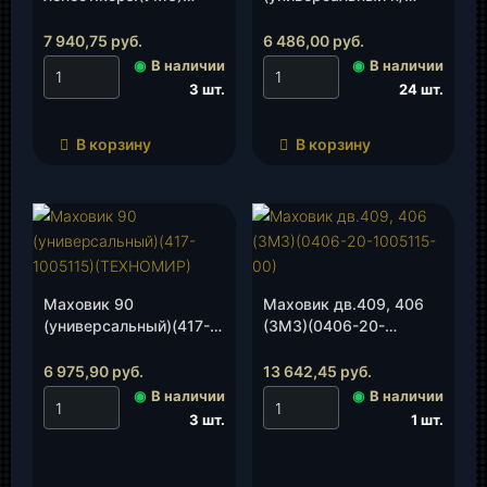
(4173-1005115-30), шт.
сальн.)(4173.1005115-
20)(ТЕХНОМИР), шт.
7 940,75
руб.
6 486,00
руб.
◉
В наличии
◉
В наличии
3 шт.
24 шт.
В корзину
В корзину
Маховик 90
Маховик дв.409, 406
(универсальный)(417-
(ЗМЗ)(0406-20-
1005115)(ТЕХНОМИР),
1005115-00), шт.
шт.
6 975,90
руб.
13 642,45
руб.
◉
В наличии
◉
В наличии
3 шт.
1 шт.