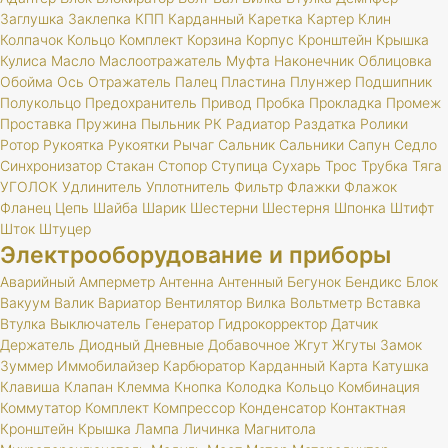
Заглушка
Заклепка
КПП
Карданный
Каретка
Картер
Клин
Колпачок
Кольцо
Комплект
Корзина
Корпус
Кронштейн
Крышка
Кулиса
Масло
Маслоотражатель
Муфта
Наконечник
Облицовка
Обойма
Ось
Отражатель
Палец
Пластина
Плунжер
Подшипник
Полукольцо
Предохранитель
Привод
Пробка
Прокладка
Промеж
Проставка
Пружина
Пыльник
РК
Радиатор
Раздатка
Ролики
Ротор
Рукоятка
Рукоятки
Рычаг
Сальник
Сальники
Сапун
Седло
Синхронизатор
Стакан
Стопор
Ступица
Сухарь
Трос
Трубка
Тяга
УГОЛОК
Удлинитель
Уплотнитель
Фильтр
Флажки
Флажок
Фланец
Цепь
Шайба
Шарик
Шестерни
Шестерня
Шпонка
Штифт
Шток
Штуцер
Электрооборудование и приборы
Аварийный
Амперметр
Антенна
Антенный
Бегунок
Бендикс
Блок
Вакуум
Валик
Вариатор
Вентилятор
Вилка
Вольтметр
Вставка
Втулка
Выключатель
Генератор
Гидрокорректор
Датчик
Держатель
Диодный
Дневные
Добавочное
Жгут
Жгуты
Замок
Зуммер
Иммобилайзер
Карбюратор
Карданный
Карта
Катушка
Клавиша
Клапан
Клемма
Кнопка
Колодка
Кольцо
Комбинация
Коммутатор
Комплект
Компрессор
Конденсатор
Контактная
Кронштейн
Крышка
Лампа
Личинка
Магнитола