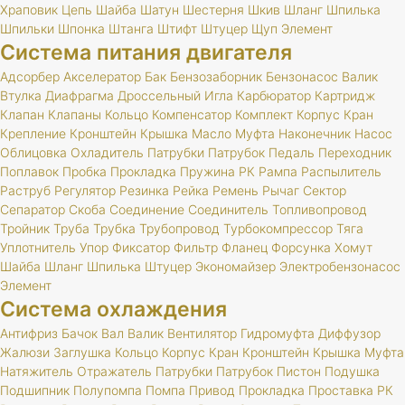
Храповик
Цепь
Шайба
Шатун
Шестерня
Шкив
Шланг
Шпилька
Шпильки
Шпонка
Штанга
Штифт
Штуцер
Щуп
Элемент
Система питания двигателя
Адсорбер
Акселератор
Бак
Бензозаборник
Бензонасос
Валик
Втулка
Диафрагма
Дроссельный
Игла
Карбюратор
Картридж
Клапан
Клапаны
Кольцо
Компенсатор
Комплект
Корпус
Кран
Крепление
Кронштейн
Крышка
Масло
Муфта
Наконечник
Насос
Облицовка
Охладитель
Патрубки
Патрубок
Педаль
Переходник
Поплавок
Пробка
Прокладка
Пружина
РК
Рампа
Распылитель
Раструб
Регулятор
Резинка
Рейка
Ремень
Рычаг
Сектор
Сепаратор
Скоба
Соединение
Соединитель
Топливопровод
Тройник
Труба
Трубка
Трубопровод
Турбокомпрессор
Тяга
Уплотнитель
Упор
Фиксатор
Фильтр
Фланец
Форсунка
Хомут
Шайба
Шланг
Шпилька
Штуцер
Экономайзер
Электробензонасос
Элемент
Система охлаждения
Антифриз
Бачок
Вал
Валик
Вентилятор
Гидромуфта
Диффузор
Жалюзи
Заглушка
Кольцо
Корпус
Кран
Кронштейн
Крышка
Муфта
Натяжитель
Отражатель
Патрубки
Патрубок
Пистон
Подушка
Подшипник
Полупомпа
Помпа
Привод
Прокладка
Проставка
РК