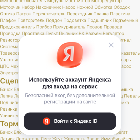
Микропереключатель
Модуль
Мост
Мотор
Моторедуктор
Моторчик
Набор
Наконечник
Насос
Ножной
Обмотка
Ободок
Оптика
Патрон
Переключатель
Переходник
Планка
Пластина
Плафон
Повторитель
Поддон
Подсветка
Подшипник
Подъёмный
Предохранитель
Прибор
Прикуриватель
Провод
Провода
Проводка
Проставка
Пульт
Пыльник
РК
Разъем
Регулятор
Резистор
Реле
Реостат
Решетка
Розетка
Рычаг
Свеча
Сигнал
Система
Скоба
Соединитель
Спидометр
Стартер
Стекло
Траверса
Трамблер
Транспондер
Трос
Трубка
Тумблер
Указатель
Уплотнитель
Установ
Устройство
Фара
Фароискатель
Фонарь
ЦПС
Чехол
Шкив
Щетка
Щеточный
Щиток
Электробензонасос
Электропривод
Якорь
Сцепление
Бачок
Блок
Вилка
Втулка
Диск
Картер
Корзина
Корпус
Крышка
Лапка
Лапки
Манжета
Муфта
Накладка
Опора
Ось
Палец
Педаль
Подшипник
Поршень
Пресс
Пружина
Пыльник
РК
Раб
Рамка
Резинка
Рычаг
Скоба
Сцепление
Толкатель
Трубка
Тяга
Усилитель
Цилиндр
Шаровая
Шланг
Шток
Тормоза
Бачок
Блок
Вакуумный
Вал
Вилка
Винт
Втулка
Гидроагрегат
Датчик
Держатель
Диск
Жгут
Жидкость
Звено
Иммобилайзер