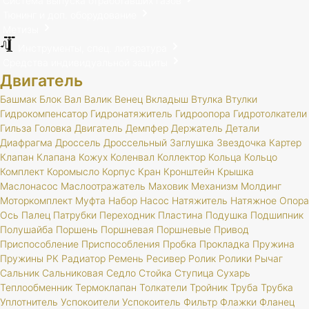
Система выпуска отработавших газов
Тюнинг и доп. оборудование
Метизы
Инструменты, спец. литература
Средства индивидуальной защиты
Двигатель
Башмак
Блок
Вал
Валик
Венец
Вкладыш
Втулка
Втулки
Гидрокомпенсатор
Гидронатяжитель
Гидроопора
Гидротолкатели
Гильза
Головка
Двигатель
Демпфер
Держатель
Детали
Диафрагма
Дроссель
Дроссельный
Заглушка
Звездочка
Картер
Клапан
Клапана
Кожух
Коленвал
Коллектор
Кольца
Кольцо
Комплект
Коромысло
Корпус
Кран
Кронштейн
Крышка
Маслонасос
Маслоотражатель
Маховик
Механизм
Молдинг
Моторкомплект
Муфта
Набор
Насос
Натяжитель
Натяжное
Опора
Ось
Палец
Патрубки
Переходник
Пластина
Подушка
Подшипник
Полушайба
Поршень
Поршневая
Поршневые
Привод
Приспособление
Приспособления
Пробка
Прокладка
Пружина
Пружины
РК
Радиатор
Ремень
Ресивер
Ролик
Ролики
Рычаг
Сальник
Сальниковая
Седло
Стойка
Ступица
Сухарь
Теплообменник
Термоклапан
Толкатели
Тройник
Труба
Трубка
Уплотнитель
Успокоители
Успокоитель
Фильтр
Флажки
Фланец