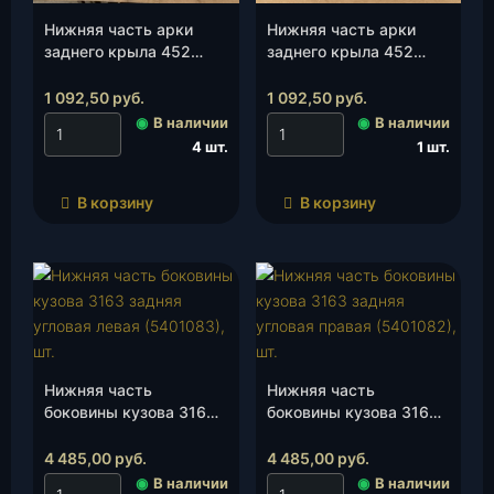
Нижняя часть арки
Нижняя часть арки
заднего крыла 452
заднего крыла 452
левая (5)(452-
правая (6)(452-
5401075-10), шт.
5401074-10), шт.
1 092,50
руб.
1 092,50
руб.
◉
В наличии
◉
В наличии
4 шт.
1 шт.
В корзину
В корзину
Нижняя часть
Нижняя часть
боковины кузова 3163
боковины кузова 3163
задняя угловая левая
задняя угловая правая
(5401083), шт.
(5401082), шт.
4 485,00
руб.
4 485,00
руб.
◉
В наличии
◉
В наличии