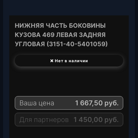
НИЖНЯЯ ЧАСТЬ БОКОВИНЫ
КУЗОВА 469 ЛЕВАЯ ЗАДНЯЯ
УГЛОВАЯ (3151-40-5401059)
❌ Нет в наличии
T
e
W
l
h
E
e
a
-
Ваша цена
1 667,50
руб.
g
t
M
r
s
a
a
A
i
Для партнеров
1 450,00
руб.
m
p
l
p