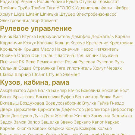
Радиатор
Ремень
Ролик
Ролики
Рукав
Ступица
Термостат
Тройник
Труба
Трубка
Тяга
УГОЛОК
Удлинитель
Фальш
Фибра
Хомут
Шкив
Шланг
Шпилька
Штуцер
Электробензонасос
Электровентилятор
Элемент
Рулевое управление
Бачок
Вал
Втулка
Гидроусилитель
Демпфер
Держатель
Кардан
Карданчик
Кожух
Колонка
Кольцо
Корпус
Крепление
Крестовина
Кронштейн
Крышка
Масло
Наконечник
Насос
Натяжитель
Обойма
Опора
Ось
Палец
Пластина
Подшипник
Пружина
Пыльник
РК
Реле
Ремкомплект
Ролик
Рулевая
Рулевое
Руль
Сальник
Сошка
Стремянка
Тяга
Уплотнитель
Хомут
Червяк
Шайба
Шарнир
Шланг
Штуцер
Элемент
Кузов, кабина, рама
Амортизатор
Арка
Балка
Бампер
Бачок
Боковина
Боковое
Борт
Брызг
Брызговик
Брызговики
Буфер
Вентилятор
Вилка
Винт
Вкладыш
Воздуховод
Воздухозаборник
Втулка
Гайка
Гнездо
Дверь
Держатели
Держатель
Дефлектор
Дефлектора
Дефростер
Диск
Диффузор
Дуга
Дуги
Желобок
Жиклер
Заглушка
Задвижка
Задок
Замок
Запор
Защелка
Звено
Зеркало
Капот
Каркас
Карман
Кнопка
Коврик
Коврики
Кожух
Козырёк
Кольцо
Конденсатор
Консоль
Корпус
Косынка
Кронштейн
Кронштейны