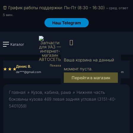
⏰ График работы поддержки: Пн-Пт (8:30 - 16:30)
~ сред. ответ
5 мин.
Наш Telegram
Просмотр корзи
Каталог
Войти или зарегистрировать
Ваша корзина на данный
Денис В.
Роман П.
момент пуста.
de***@gmail.com
ro***@gmail.com
Перейти в магазин
Главная
»
Кузов, кабина, рама
»
Нижняя часть
боковины кузова 469 левая задняя угловая (3151-40-
5401059)