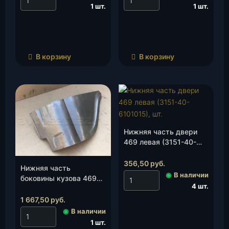
1 шт.
1 шт.
В корзину
В корзину
Нижняя часть двери
469 левая (3151-40-
6101015), шт.
356,50
руб.
Нижняя часть
◉
В наличии
боковины кузова 469
4 шт.
правая задняя угловая
(3151-40-5401058), шт.
1 667,50
руб.
◉
В наличии
1 шт.