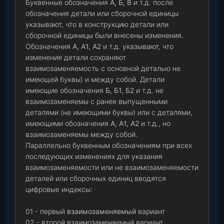
Буквенные обозначения
А, Б, В
и т.д. после
обозначения детали или сборочной единицы
указывают, что в конструкцию детали или
сборочной единицы были внесены изменения.
Обозначения
А, А1, А2
и т.д. указывают, что
изменения детали сохраняют
взаимозаменяемость с основной деталью не
имеющей буквы) и между собой. Детали
имеющие обозначения
Б, Б1, Б2
и т.д. не
взаимозаменяемы с ранее выпущенными
деталями (не имеющими буквы) или с деталями,
имеющими обозначения
А, А1, А2
и т.д., но
взаимозаменяемы между собой.
Параллельно буквенным обозначениям при всех
последующих изменениях для указания
взаимозаменяемости или не взаимозаменяемости
деталей или сборочных единиц вводятся
цифровые индексы:
01 - первый
взаимозаменяемый
вариант
02 - второй взаимозаменяемый вариант