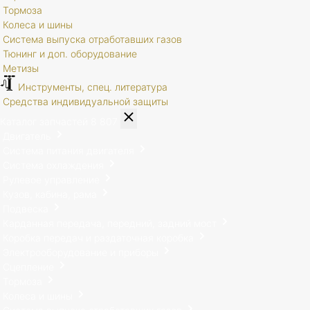
Тормоза
Колеса и шины
Система выпуска отработавших газов
Тюнинг и доп. оборудование
Метизы
Инструменты, спец. литература
Средства индивидуальной защиты
Каталог запчастей
8 807
Двигатель
Система питания двигателя
Система охлаждения
Рулевое управление
Кузов, кабина, рама
Подвеска
Карданная передача, передний, задний мост
Коробка передач и раздаточная коробка
Электрооборудование и приборы
Сцепление
Тормоза
Колеса и шины