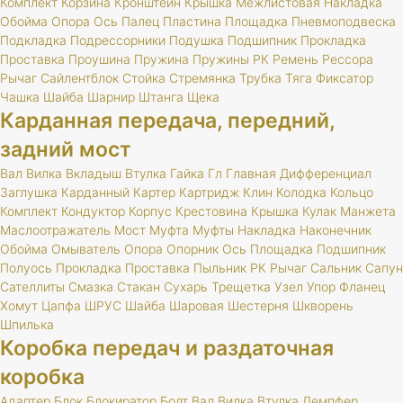
Комплект
Корзина
Кронштейн
Крышка
Межлистовая
Накладка
Обойма
Опора
Ось
Палец
Пластина
Площадка
Пневмоподвеска
Подкладка
Подрессорники
Подушка
Подшипник
Прокладка
Проставка
Проушина
Пружина
Пружины
РК
Ремень
Рессора
Рычаг
Сайлентблок
Стойка
Стремянка
Трубка
Тяга
Фиксатор
Чашка
Шайба
Шарнир
Штанга
Щека
Карданная передача, передний,
задний мост
Вал
Вилка
Вкладыш
Втулка
Гайка
Гл
Главная
Дифференциал
Заглушка
Карданный
Картер
Картридж
Клин
Колодка
Кольцо
Комплект
Кондуктор
Корпус
Крестовина
Крышка
Кулак
Манжета
Маслоотражатель
Мост
Муфта
Муфты
Накладка
Наконечник
Обойма
Омыватель
Опора
Опорник
Ось
Площадка
Подшипник
Полуось
Прокладка
Проставка
Пыльник
РК
Рычаг
Сальник
Сапун
Сателлиты
Смазка
Стакан
Сухарь
Трещетка
Узел
Упор
Фланец
Хомут
Цапфа
ШРУС
Шайба
Шаровая
Шестерня
Шкворень
Шпилька
Коробка передач и раздаточная
коробка
Адаптер
Блок
Блокиратор
Болт
Вал
Вилка
Втулка
Демпфер