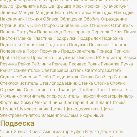
Крыло
Крыльчатка
Крыша
Крышка
Крюк
Крючок
Кулачок
Кунг
Личинка
Модуль
Молдинг
Мотор
Надставка
Накладка
Накладки
Наконечник
Нижняя
Обивка
Облицовка
Обойма
Ограждение
Ограничитель
Окно
Опора
Основание
Ось
Отбойник
Отопитель
Панель
Патрубки
Пепельница
Перегородка
Передок
Петля
Печка
Пистон
Планка
Пластина
Подкрылки
Подкрылок
Подножка
Подножки
Подпятник
Подставка
Подушка
Покрытие
Полотно
Поперечина
Порог
Поручень
Предохранитель
Привод
Прижим
Пробка
Проем
Прокладка
Проушина
Пыльник
РК
Радиатор
Рамка
Резинка
Рейка
Рейлинги
Ремень
Ресивер
Ролик
Рукоятка
Ручка
Рычаг
Сайлентблок
Световозвращатель
Светоотражатель
Сиденье
Сиденья
Скоба
Соединитель
Сопло
Спойлер
Стекло
Стеклоочиститель
Стеклоподъемник
Стенка
Стойка
Столик
Стремянка
Сцепление
Тент
Трапеция
Тройник
Трос
Трубка
Тяга
Угольник
Уплотнитель
Упор
Усилитель
Фаркоп
Фиксатор
Фильтр
Форточка
Хомут
Чехол
Шайба
Шестерня
Шип
Шланг
Шторка
Штуцер
Шумоизоляция
Щетка
Щеткодержатель
Щиток
Электровентилятор
Элемент
Эмблема
Якорь
Ящик
Подвеска
1 лист
2 лист
3 лист
Амортизатор
Буфер
Втулка
Держатель