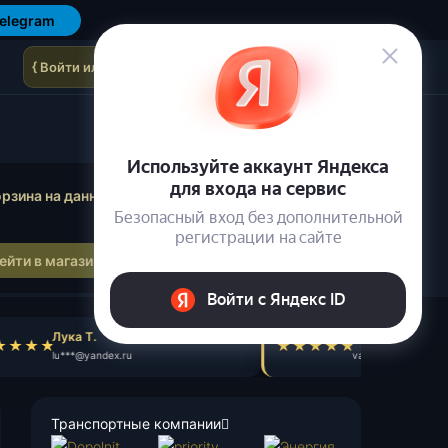
elegram
{ Войти или зарегистрироваться }
осмотр корзины
рзина на данный момент пуста.
ейти в магазин
Лука Т.
Валентин А.
lu***@yandex.ru
va***@mail.ru
Транспортные компании