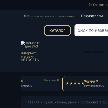
⏰ График р
Покупателям
📄 Сертифицированная торговая точка
КАТАЛОГ
Поиск
товаров
🔍 поиск товаров
Антон Б.
Эдуард С.
an***@rambler.ru
ed***@yandex.ru
Главная
»
Кузов, кабина, рама
»
Облицовка в сб.