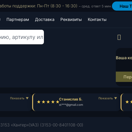
аботы поддержки: Пн-Пт (8:30 - 16:30)
Наш T
~ сред. ответ 5 мин.
Партнерам
Доставка
Реквизиты
Контакты
Пр
Ваша ко
Пер
Станислав Б.
st***@gmail.com
 3153 «Хантер»(УАЗ) (3153-00-8401108-00)