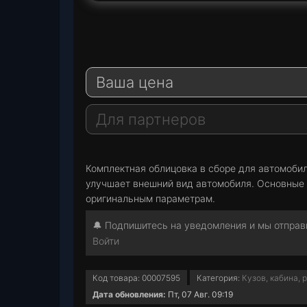
T
e
W
l
h
E
e
a
-
Ваша цена
g
t
M
r
s
a
a
A
i
Для партнеров
m
p
l
p
Комплектная облицовка в сборе для автомобил
улучшает внешний вид автомобиля. Основные 
оригинальным параметрам.
🔔 Подпишитесь на уведомления и мы отправи
Войти
Код товара:
00007595
Категория:
Кузов, кабина, 
Дата обновления:
Пт, 07 Авг. 09:19