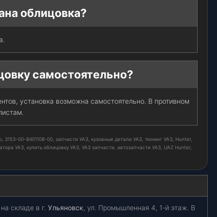
ана облицовка?
а.
ицовку самостоятельно?
нтов, установка возможна самостоятельно. В противном
листам.
 3153-00-8401108-00, запчасти УАЗ, кузовные детали УАЗ, тюнинг УАЗ, Hunter,
тора УАЗ, купить облицовку УАЗ, УАЗ запчасти, автозапчасти УАЗ, UAZ Hunter,
на складе в г.
Ульяновск
, ул. Промышленная 4, 1-й этаж. В