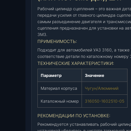
е
п
Рабочий цилиндр сцепления – это важная дет
л
передачи усилия от главного цилиндра сцепл
самым разъединение двигателя и трансмисси
е
сцепления предназначен для установки на авт
н
ЗМЗ.
и
ПРИМЕНИМОСТЬ:
я
3
Подходит для автомобилей УАЗ 3160, а также
1
соответствие детали по каталожному номеру 
6
ТЕХНИЧЕСКИЕ ХАРАКТЕРИСТИКИ:
0
Параметр
Значение
(
У
Материал корпуса
Чугун/Алюминий
А
З
Каталожный номер
316050-1602510-05
)
(
РЕКОМЕНДАЦИИ ПО УСТАНОВКЕ:
3
1
Рекомендуется устанавливать рабочий цилин
6
установкой убедитесь в чистоте тормозной жи