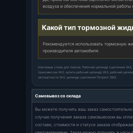
р
воздуха и обеспечения нормальной работы 
и
о
т
Какой тип тормозной жид
З
М
З
Рекомендуется использовать тормозную ж
д
производителя автомобиля.
в
.
Ключевые слова для поиска: Рабочий цилиндр сцепления УАЗ, 
)
трансмиссии УАЗ, купить рабочий цилиндр УАЗ, рабочий цилин
,
автозапчасти УАЗ, цилиндр сцепления Патриот ЗМЗ.
ш
т
Самовывоз со склада
.
Вы можете получить ваш заказ самостоятельно 
случае получения заказа самовывозом вы опла
составе, стоимости и статусе заказа отобража
уведомлениями. Заказ можно получить в часы 