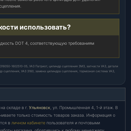
сцепления.
кости использовать?
идкость DOT 4, соответствующую требованиям
316050-1602510-05, УАЗ Патриот, цилиндр сцепления ЗМЗ, запчасти УАЗ, детали
др сцепления, УАЗ 3160, замена цилиндра сцепления, тормозная система УАЗ,
на складе в г.
Ульяновск
, ул. Промышленная 4, 1-й этаж. В
чиваете только стоимость товаров заказа. Информация о
ется в
личном кабинете
пользователя и почтовыми
работы магазина, обратившись к любому менеджеру,