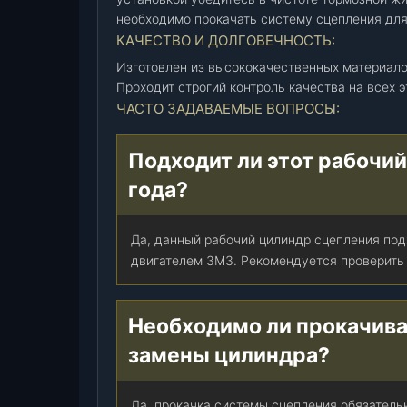
0
необходимо прокачать систему сцепления для
5
КАЧЕСТВО И ДОЛГОВЕЧНОСТЬ:
0
Изготовлен из высококачественных материал
-
Проходит строгий контроль качества на всех 
1
ЧАСТО ЗАДАВАЕМЫЕ ВОПРОСЫ:
6
0
Подходит ли этот рабочий
2
5
года?
1
0
Да, данный рабочий цилиндр сцепления под
-
двигателем ЗМЗ. Рекомендуется проверить
0
5
)
Необходимо ли прокачива
(
П
замены цилиндра?
а
т
Да, прокачка системы сцепления обязатель