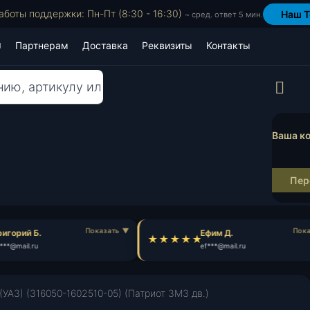
аботы поддержки: Пн-Пт (8:30 - 16:30)
Наш T
~ сред. ответ 5 мин.
Партнерам
Доставка
Реквизиты
Контакты
Пр
Ваша ко
Пер
игорий Б.
Ефим Д.
**@mail.ru
ef***@mail.ru
(УАЗ) (316050-1602510-05) (Патриот ЗМЗ дв.)