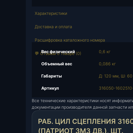
с
т
Характеристики
в
о
Доставка и оплата
т
о
Расшифровка каталожного номера
в
Вес физический
0,6 кг
а
💬 Отзывы о товаре (0)
р
Объемный вес
0,086 кг
а
Р
Габариты
Д: 120 мм, Ш: 60
а
б
Артикул
316050-1602510
.
Все технические характеристики носят информат
ц
документации производителя данной запчасти ил
и
л
РАБ. ЦИЛ СЦЕПЛЕНИЯ 3160
с
ц
(ПАТРИОТ ЗМЗ ДВ.), ШТ.