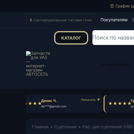
⏰ График р
Покупателям
📄 Сертифицированная торговая точка
КАТАЛОГ
Поиск
товаров
🔍 поиск товаров
Денис Ч.
Гр
de***@gmail.com
gr*
Главная
»
Сцепление
»
Раб. цил сцепления 3160 