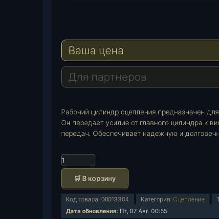
T
e
W
l
h
E
e
a
-
Ваша цена
g
t
M
r
s
a
a
A
i
Для партнеров
m
p
l
p
Рабочий цилиндр сцепления предназначен для
Он передает усилие от главного цилиндра к в
передач. Обеспечивает надежную и долговечн
К
о
🛒 В корзину
л
и
Код товара:
00013304
Категория:
Сцепление
ч
Дата обновления:
Пт, 07 Авг. 00:55
е