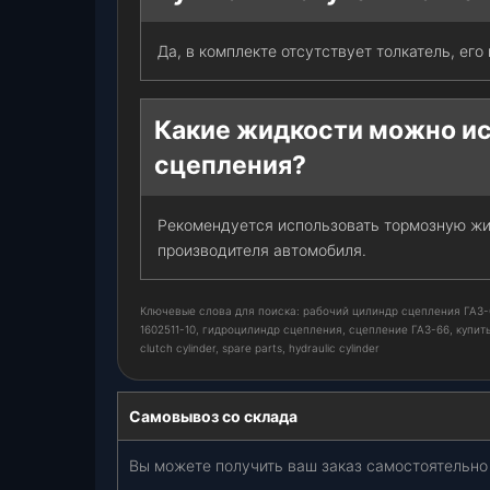
Да, в комплекте отсутствует толкатель, ег
Какие жидкости можно ис
сцепления?
Рекомендуется использовать тормозную жи
производителя автомобиля.
Ключевые слова для поиска: рабочий цилиндр сцепления ГАЗ-6
1602511-10, гидроцилиндр сцепления, сцепление ГАЗ-66, купить
clutch cylinder, spare parts, hydraulic cylinder
Самовывоз со склада
Вы можете получить ваш заказ самостоятельно 