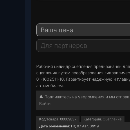
T
e
W
l
h
E
e
a
-
Ваша цена
g
t
M
r
s
a
a
A
i
Для партнеров
m
p
l
p
Рабочий цилиндр сцепления предназначен для
сцепления путем преобразования гидравлическ
01-1602511-10. Гарантирует надежную и плавн
автомобилем.
🔔 Подпишитесь на уведомления и мы отправи
Войти
Код товара:
00009837
Категория:
Сцепление
Дата обновления:
Пт, 07 Авг. 09:19