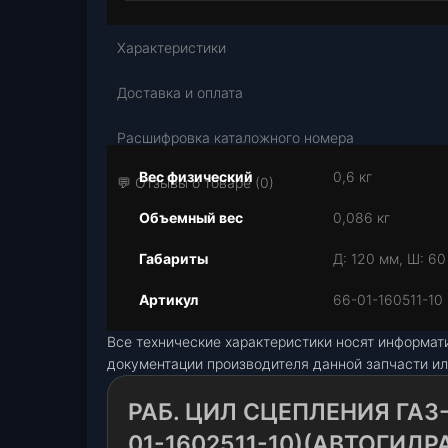
Характеристики
Доставка и оплата
Расшифровка каталожного номера
Вес физический
0,6 кг
💬 Отзывы о товаре (0)
Объемный вес
0,086 кг
Габариты
Д: 120 мм, Ш: 60
Артикул
66-01-160511-10
Все технические характеристики носят информат
документации производителя данной запчасти ил
РАБ. ЦИЛ СЦЕПЛЕНИЯ ГАЗ-
01-1602511-10)(АВТОГИДР