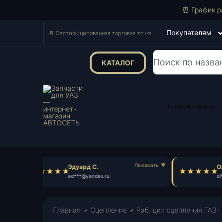
⏰ График р
Покупателям
📄 Сертифицированная торговая точка
КАТАЛОГ
Поиск
товаров
🔍 поиск товаров
Эдуард С.
Ол
ed***@yandex.ru
ol*
Главная
»
Сцепление
»
Раб. цил сцепления ГАЗ- 