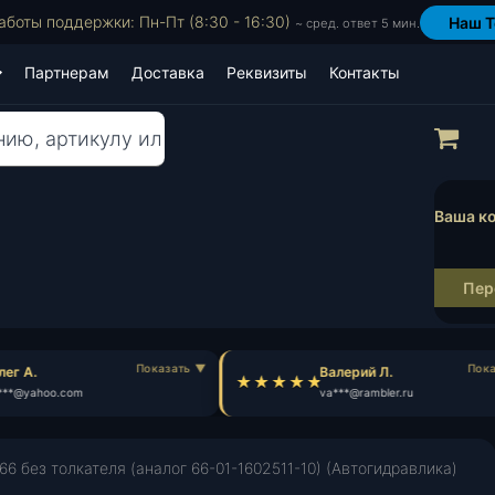
аботы поддержки: Пн-Пт (8:30 - 16:30)
Наш T
~ сред. ответ 5 мин.
Партнерам
Доставка
Реквизиты
Контакты
Пр
Ваша ко
Пер
ег А.
Валерий Л.
**@yahoo.com
va***@rambler.ru
66 без толкателя (аналог 66-01-1602511-10) (Автогидравлика)