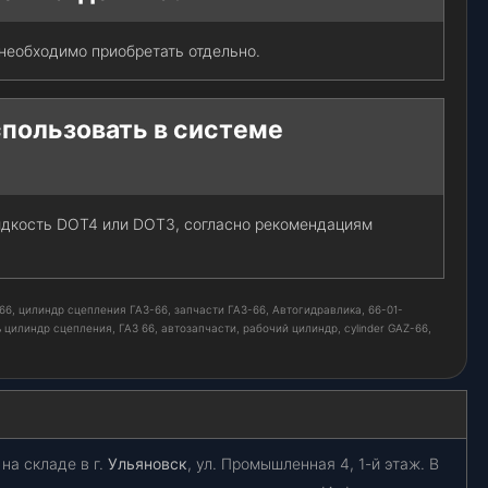
о необходимо приобретать отдельно.
пользовать в системе
дкость DOT4 или DOT3, согласно рекомендациям
6, цилиндр сцепления ГАЗ-66, запчасти ГАЗ-66, Автогидравлика, 66-01-
 цилиндр сцепления, ГАЗ 66, автозапчасти, рабочий цилиндр, cylinder GAZ-66,
на складе в г.
Ульяновск
, ул. Промышленная 4, 1-й этаж. В