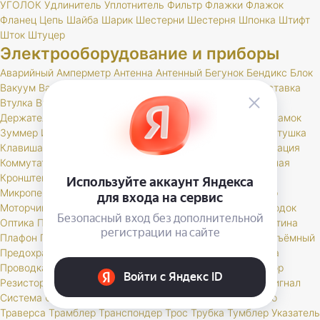
УГОЛОК
Удлинитель
Уплотнитель
Фильтр
Флажки
Флажок
Фланец
Цепь
Шайба
Шарик
Шестерни
Шестерня
Шпонка
Штифт
Шток
Штуцер
Электрооборудование и приборы
Аварийный
Амперметр
Антенна
Антенный
Бегунок
Бендикс
Блок
Вакуум
Валик
Вариатор
Вентилятор
Вилка
Вольтметр
Вставка
Втулка
Выключатель
Генератор
Гидрокорректор
Датчик
Держатель
Диодный
Дневные
Добавочное
Жгут
Жгуты
Замок
Зуммер
Иммобилайзер
Карбюратор
Карданный
Карта
Катушка
Клавиша
Клапан
Клемма
Кнопка
Колодка
Кольцо
Комбинация
Коммутатор
Комплект
Компрессор
Конденсатор
Контактная
Кронштейн
Крышка
Лампа
Личинка
Магнитола
Микропереключатель
Модуль
Мост
Мотор
Моторедуктор
Моторчик
Набор
Наконечник
Насос
Ножной
Обмотка
Ободок
Оптика
Патрон
Переключатель
Переходник
Планка
Пластина
Плафон
Повторитель
Поддон
Подсветка
Подшипник
Подъёмный
Предохранитель
Прибор
Прикуриватель
Провод
Провода
Проводка
Проставка
Пульт
Пыльник
РК
Разъем
Регулятор
Резистор
Реле
Реостат
Решетка
Розетка
Рычаг
Свеча
Сигнал
Система
Скоба
Соединитель
Спидометр
Стартер
Стекло
Траверса
Трамблер
Транспондер
Трос
Трубка
Тумблер
Указатель