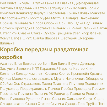
Вал
Вилка
Вкладыш
Втулка
Гайка
Гл
Главная
Дифференциал
Заглушка
Карданный
Картер
Картридж
Клин
Колодка
Кольцо
Комплект
Кондуктор
Корпус
Крестовина
Крышка
Кулак
Манжета
Маслоотражатель
Мост
Муфта
Муфты
Накладка
Наконечник
Обойма
Омыватель
Опора
Опорник
Ось
Площадка
Подшипник
Полуось
Прокладка
Проставка
Пыльник
РК
Рычаг
Сальник
Сапун
Сателлиты
Смазка
Стакан
Сухарь
Трещетка
Узел
Упор
Фланец
Хомут
Цапфа
ШРУС
Шайба
Шаровая
Шестерня
Шкворень
Шпилька
Коробка передач и раздаточная
коробка
Адаптер
Блок
Блокиратор
Болт
Вал
Вилка
Втулка
Демпфер
Заглушка
Заклепка
КПП
Карданный
Каретка
Картер
Клин
Колпачок
Кольцо
Комплект
Корзина
Корпус
Кронштейн
Крышка
Кулиса
Масло
Маслоотражатель
Муфта
Наконечник
Облицовка
Обойма
Ось
Отражатель
Палец
Пластина
Плунжер
Подшипник
Полукольцо
Предохранитель
Привод
Пробка
Прокладка
Промеж
Проставка
Пружина
Пыльник
РК
Радиатор
Раздатка
Ролики
Ротор
Рукоятка
Рукоятки
Рычаг
Сальник
Сальники
Сапун
Седло
Синхронизатор
Стакан
Стопор
Ступица
Сухарь
Трос
Трубка
Тяга