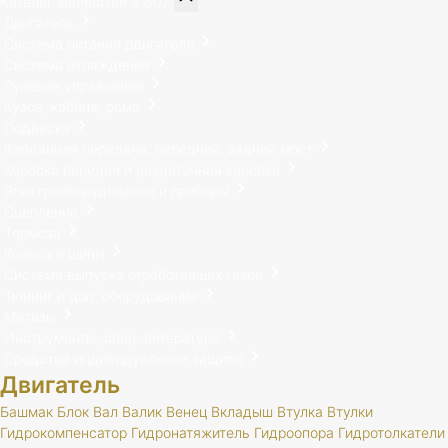
Каталог запчастей
8 807
Двигатель
Система питания двигателя
Система охлаждения
Рулевое управление
Кузов, кабина, рама
Подвеска
Карданная передача, передний, задний мост
Коробка передач и раздаточная коробка
Электрооборудование и приборы
Сцепление
Тормоза
Колеса и шины
Система выпуска отработавших газов
Тюнинг и доп. оборудование
Метизы
Инструменты, спец. литература
Средства индивидуальной защиты
Двигатель
Башмак
Блок
Вал
Валик
Венец
Вкладыш
Втулка
Втулки
Гидрокомпенсатор
Гидронатяжитель
Гидроопора
Гидротолкатели