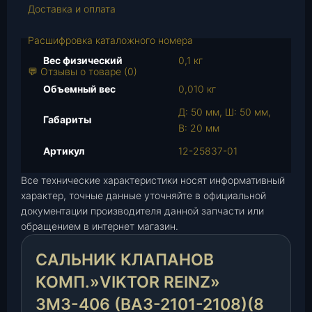
о
Доставка и оплата
т
о
Расшифровка каталожного номера
в
Вес физический
0,1 кг
а
💬 Отзывы о товаре (0)
р
Объемный вес
0,010 кг
а
Д: 50 мм, Ш: 50 мм,
С
Габариты
В: 20 мм
а
л
Артикул
12-25837-01
ь
Все технические характеристики носят информативный
н
характер, точные данные уточняйте в официальной
и
документации производителя данной запчасти или
к
обращением в интернет магазин.
к
л
САЛЬНИК КЛАПАНОВ
а
п
КОМП.»VIKTOR REINZ»
а
ЗМЗ-406 (ВАЗ-2101-2108)(8
н