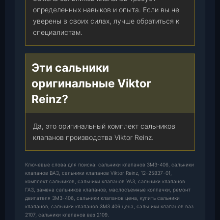
определенных навыков и опыта. Если вы не
уверены в своих силах, лучше обратиться к
специалистам.
Эти сальники
оригинальные Viktor
Reinz?
Да, это оригинальный комплект сальников
клапанов производства Viktor Reinz.
Ключевые слова для поиска: сальники клапанов ЗМЗ-406, сальники
клапанов ВАЗ, сальники клапанов Viktor Reinz, 12-25837-01,
комплект сальников, сальники клапанов УАЗ, сальники клапанов
ГАЗ, замена сальников клапанов, маслосъемные колпачки, ремонт
двигателя ЗМЗ-406, сальники клапанов цена, купить сальники
клапанов, сальники клапанов ЗМЗ 406 цена, сальники клапанов ваз
2107, сальники клапанов ваз 2109.