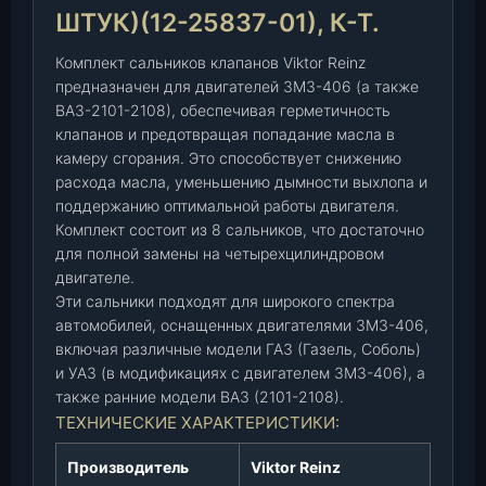
ШТУК)(12-25837-01), К-Т.
о
в
Комплект сальников клапанов Viktor Reinz
к
предназначен для двигателей ЗМЗ-406 (а также
о
ВАЗ-2101-2108), обеспечивая герметичность
м
клапанов и предотвращая попадание масла в
п
камеру сгорания. Это способствует снижению
.
расхода масла, уменьшению дымности выхлопа и
"
поддержанию оптимальной работы двигателя.
V
Комплект состоит из 8 сальников, что достаточно
i
для полной замены на четырехцилиндровом
k
двигателе.
t
Эти сальники подходят для широкого спектра
o
автомобилей, оснащенных двигателями ЗМЗ-406,
r
включая различные модели ГАЗ (Газель, Соболь)
R
и УАЗ (в модификациях с двигателем ЗМЗ-406), а
e
также ранние модели ВАЗ (2101-2108).
i
ТЕХНИЧЕСКИЕ ХАРАКТЕРИСТИКИ:
n
Производитель
Viktor Reinz
z