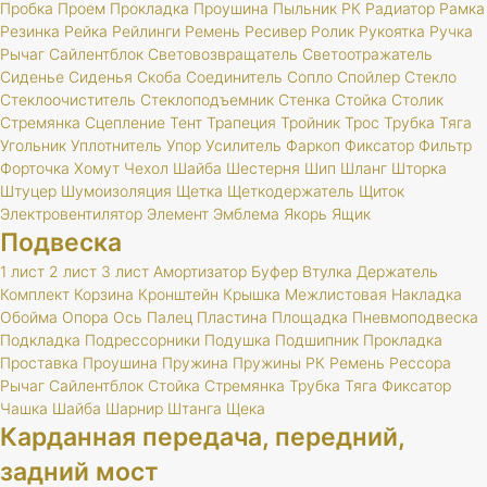
Пробка
Проем
Прокладка
Проушина
Пыльник
РК
Радиатор
Рамка
Резинка
Рейка
Рейлинги
Ремень
Ресивер
Ролик
Рукоятка
Ручка
Рычаг
Сайлентблок
Световозвращатель
Светоотражатель
Сиденье
Сиденья
Скоба
Соединитель
Сопло
Спойлер
Стекло
Стеклоочиститель
Стеклоподъемник
Стенка
Стойка
Столик
Стремянка
Сцепление
Тент
Трапеция
Тройник
Трос
Трубка
Тяга
Угольник
Уплотнитель
Упор
Усилитель
Фаркоп
Фиксатор
Фильтр
Форточка
Хомут
Чехол
Шайба
Шестерня
Шип
Шланг
Шторка
Штуцер
Шумоизоляция
Щетка
Щеткодержатель
Щиток
Электровентилятор
Элемент
Эмблема
Якорь
Ящик
Подвеска
1 лист
2 лист
3 лист
Амортизатор
Буфер
Втулка
Держатель
Комплект
Корзина
Кронштейн
Крышка
Межлистовая
Накладка
Обойма
Опора
Ось
Палец
Пластина
Площадка
Пневмоподвеска
Подкладка
Подрессорники
Подушка
Подшипник
Прокладка
Проставка
Проушина
Пружина
Пружины
РК
Ремень
Рессора
Рычаг
Сайлентблок
Стойка
Стремянка
Трубка
Тяга
Фиксатор
Чашка
Шайба
Шарнир
Штанга
Щека
Карданная передача, передний,
задний мост