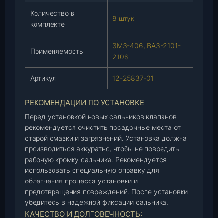
"
Количество в
З
8 штук
комплекте
М
З
ЗМЗ-406, ВАЗ-2101-
-
Применяемость
2108
4
0
Артикул
12-25837-01
6
(
РЕКОМЕНДАЦИИ ПО УСТАНОВКЕ:
В
А
Перед установкой новых сальников клапанов
рекомендуется очистить посадочные места от
З
старой смазки и загрязнений. Установка должна
-
производиться аккуратно, чтобы не повредить
2
рабочую кромку сальника. Рекомендуется
1
использовать специальную оправку для
0
облегчения процесса установки и
1
предотвращения повреждений. После установки
-
убедитесь в надежной фиксации сальника.
2
КАЧЕСТВО И ДОЛГОВЕЧНОСТЬ:
1