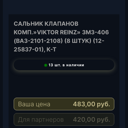
САЛЬНИК КЛАПАНОВ
КОМП.»VIKTOR REINZ» ЗМЗ-406
(ВАЗ-2101-2108) (8 ШТУК) (12-
25837-01), К-Т
◉
13 шт. в наличии
T
e
W
l
h
E
e
a
-
Ваша цена
483,00
руб.
g
t
M
r
s
a
a
A
i
Для партнеров
420,00
руб.
m
p
l