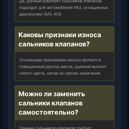
Да, данный комплект сальников клапанов
-
подходит для автомобилей УАЗ, оснащенных
0
двигателем ЗМЗ-406.
1
)
,
Каковы признаки износа
к
сальников клапанов?
-
т
.
Основными признаками износа являются
повышенный расход масла, дымный выхлоп
сизого цвета, нагар на свечах зажигания.
Можно ли заменить
сальники клапанов
самостоятельно?
Замена сальников клапанов требует