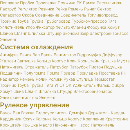
Поплавок
Пробка
Прокладка
Пружина
РК
Рампа
Распылитель
Раструб
Регулятор
Резинка
Рейка
Ремень
Рычаг
Сектор
Сепаратор
Скоба
Соединение
Соединитель
Топливопровод
Тройник
Труба
Трубка
Трубопровод
Турбокомпрессор
Тяга
Уплотнитель
Упор
Фиксатор
Фильтр
Фланец
Форсунка
Хомут
Шайба
Шланг
Шпилька
Штуцер
Экономайзер
Электробензонасос
Элемент
Система охлаждения
Антифриз
Бачок
Вал
Валик
Вентилятор
Гидромуфта
Диффузор
Жалюзи
Заглушка
Кольцо
Корпус
Кран
Кронштейн
Крышка
Муфта
Натяжитель
Отражатель
Патрубки
Патрубок
Пистон
Подушка
Подшипник
Полупомпа
Помпа
Привод
Прокладка
Проставка
РК
Радиатор
Ремень
Ролик
Ролики
Рукав
Ступица
Термостат
Тройник
Труба
Трубка
Тяга
УГОЛОК
Удлинитель
Фальш
Фибра
Хомут
Шкив
Шланг
Шпилька
Штуцер
Электробензонасос
Электровентилятор
Элемент
Рулевое управление
Бачок
Вал
Втулка
Гидроусилитель
Демпфер
Держатель
Кардан
Карданчик
Кожух
Колонка
Кольцо
Корпус
Крепление
Крестовина
Кронштейн
Крышка
Масло
Наконечник
Насос
Натяжитель