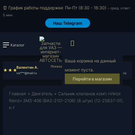
⏰ График работы поддержки: Пн-Пт (8:30 - 16:30)
~ сред. ответ
5 мин.
Наш Telegram
Просмотр корзи
Каталог
Войти или зарегистрировать
Ваша корзина на данный
Валентин А.
Вячеслав Т.
момент пуста.
va***@mail.ru
vy***@rambler.ru
Перейти в магазин
Главная
»
Двигатель
»
Сальник клапанов комп.»Viktor
Reinz» ЗМЗ-406 (ВАЗ-2101-2108) (8 штук) (12-25837-01),
к-т