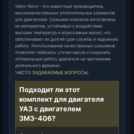
Viktor Reinz – это известный производитель
0
высококачественных уплотнительных элементов
8
для двигателей. Сальники клапанов изготовлены
)
из материалов, устойчивых к воздействию
(
высоких температур и агрессивных масел, что
8
обеспечивает их долгий срок службы и надежную
ш
работу. Использование качественных сальников
т
позволяет избежать утечек масла и сохранить
у
оптимальную работу двигателя на протяжении
к
длительного времени.
)
ЧАСТО ЗАДАВАЕМЫЕ ВОПРОСЫ:
(
1
Подходит ли этот
2
-
комплект для двигателя
2
УАЗ с двигателем
5
8
ЗМЗ-406?
3
7