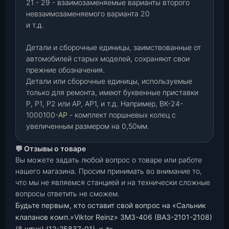
21 - 29 - взаимозаменяемые варианты второго
невзаимозаменяемого варианта 20
и т.д.
Детали и сборочные единицы, заимствованные от
автомобилей старых моделей, сохраняют свои
прежние обозначения.
Детали или сборочные единицы, используемые
только для ремонта, имеют буквенные приставки
Р
,
Р1
,
Р2 или АР, АР1, и т.д. Например, ВК-24-
1000100-
АР
- комплект поршневых колец с
увеличенным размером на 0,50мм.
💬 Отзывы о товаре
Вы можете задать любой вопрос о товаре или работе
нашего магазина. Просим принимать во внимание то,
что мы не являемся станцией и на технически сложные
вопросы ответить не сможем.
Будьте первым, кто оставит свой вопрос на «Сальник
клапанов комп.»Viktor Reinz» ЗМЗ-406 (ВАЗ-2101-2108)
(8 штук) (12-25837-01), к-т»