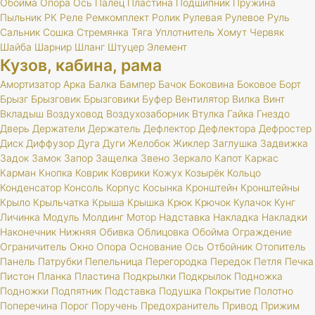
Обойма
Опора
Ось
Палец
Пластина
Подшипник
Пружина
Пыльник
РК
Реле
Ремкомплект
Ролик
Рулевая
Рулевое
Руль
Сальник
Сошка
Стремянка
Тяга
Уплотнитель
Хомут
Червяк
Шайба
Шарнир
Шланг
Штуцер
Элемент
Кузов, кабина, рама
Амортизатор
Арка
Балка
Бампер
Бачок
Боковина
Боковое
Борт
Брызг
Брызговик
Брызговики
Буфер
Вентилятор
Вилка
Винт
Вкладыш
Воздуховод
Воздухозаборник
Втулка
Гайка
Гнездо
Дверь
Держатели
Держатель
Дефлектор
Дефлектора
Дефростер
Диск
Диффузор
Дуга
Дуги
Желобок
Жиклер
Заглушка
Задвижка
Задок
Замок
Запор
Защелка
Звено
Зеркало
Капот
Каркас
Карман
Кнопка
Коврик
Коврики
Кожух
Козырёк
Кольцо
Конденсатор
Консоль
Корпус
Косынка
Кронштейн
Кронштейны
Крыло
Крыльчатка
Крыша
Крышка
Крюк
Крючок
Кулачок
Кунг
Личинка
Модуль
Молдинг
Мотор
Надставка
Накладка
Накладки
Наконечник
Нижняя
Обивка
Облицовка
Обойма
Ограждение
Ограничитель
Окно
Опора
Основание
Ось
Отбойник
Отопитель
Панель
Патрубки
Пепельница
Перегородка
Передок
Петля
Печка
Пистон
Планка
Пластина
Подкрылки
Подкрылок
Подножка
Подножки
Подпятник
Подставка
Подушка
Покрытие
Полотно
Поперечина
Порог
Поручень
Предохранитель
Привод
Прижим