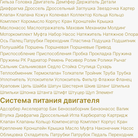
Гильза
Головка
Двигатель
Демпфер
Держатель
Детали
Диафрагма
Дроссель
Дроссельный
Заглушка
Звездочка
Картер
Клапан
Клапана
Кожух
Коленвал
Коллектор
Кольца
Кольцо
Комплект
Коромысло
Корпус
Кран
Кронштейн
Крышка
Маслонасос
Маслоотражатель
Маховик
Механизм
Молдинг
Моторкомплект
Муфта
Набор
Насос
Натяжитель
Натяжное
Опора
Ось
Палец
Патрубки
Переходник
Пластина
Подушка
Подшипник
Полушайба
Поршень
Поршневая
Поршневые
Привод
Приспособление
Приспособления
Пробка
Прокладка
Пружина
Пружины
РК
Радиатор
Ремень
Ресивер
Ролик
Ролики
Рычаг
Сальник
Сальниковая
Седло
Стойка
Ступица
Сухарь
Теплообменник
Термоклапан
Толкатели
Тройник
Труба
Трубка
Уплотнитель
Успокоители
Успокоитель
Фильтр
Флажки
Фланец
Храповик
Цепь
Шайба
Шатун
Шестерня
Шкив
Шланг
Шпилька
Шпильки
Шпонка
Штанга
Штифт
Штуцер
Щуп
Элемент
Система питания двигателя
Адсорбер
Акселератор
Бак
Бензозаборник
Бензонасос
Валик
Втулка
Диафрагма
Дроссельный
Игла
Карбюратор
Картридж
Клапан
Клапаны
Кольцо
Компенсатор
Комплект
Корпус
Кран
Крепление
Кронштейн
Крышка
Масло
Муфта
Наконечник
Насос
Облицовка
Охладитель
Патрубки
Патрубок
Педаль
Переходник