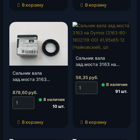
В корзину
В корзину
Сальник вала
зад.моста 3163 на
Dymos (3163-80-
Сальник вала
1802119-00) 41,95х65-
56,35
руб.
зад.моста 3163
12 (Чайковский), шт.
◉
В наличии
(Dymos)(3163-80-
91 шт.
1802119-
878,60
руб.
00/48283T00010)
◉
В наличии
42х65-12, шт.
10 шт.
В корзину
В корзину