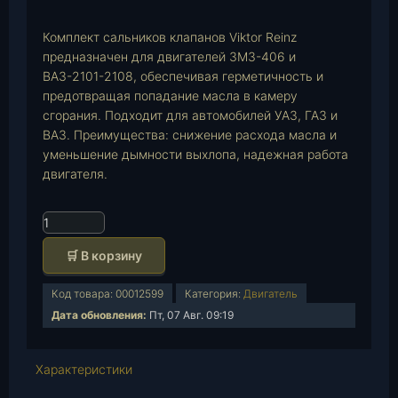
p
Комплект сальников клапанов Viktor Reinz
предназначен для двигателей ЗМЗ-406 и
ВАЗ-2101-2108, обеспечивая герметичность и
предотвращая попадание масла в камеру
сгорания. Подходит для автомобилей УАЗ, ГАЗ и
ВАЗ. Преимущества: снижение расхода масла и
уменьшение дымности выхлопа, надежная работа
двигателя.
К
о
🛒 В корзину
л
и
Код товара:
00012599
Категория:
Двигатель
ч
Дата обновления:
Пт, 07 Авг. 09:19
е
с
т
Характеристики
в