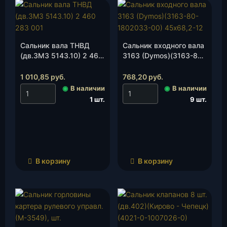
Сальник вала ТНВД
Сальник входного вала
(дв.ЗМЗ 5143.10) 2 460
3163 (Dymos)(3163-80-
283 001, шт.
1802033-00) 45х68,2-
12, шт.
1 010,85
руб.
768,20
руб.
◉
В наличии
◉
В наличии
1 шт.
9 шт.
В корзину
В корзину