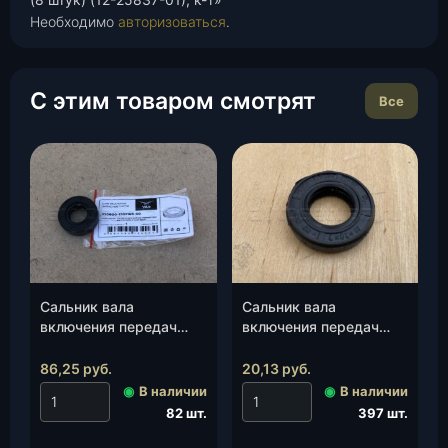
Необходимо
авторизоваться
.
С этим товаром смотрят
Все
Сальник вала
Сальник вала
включения передач
включения передач
КПП 5-ст.(12*24*7)
КПП 5-ст.УАЗ/
(УАЗ)(2206-00-
АДС/BAIC УАЗ 452
86,25
руб.
20,13
руб.
1702165-00)(NAK/
(2206-1702169)
◉
В наличии
◉
В наличии
Корея), шт.
(Балаково)(16*30*7),
82 шт.
397 шт.
шт.