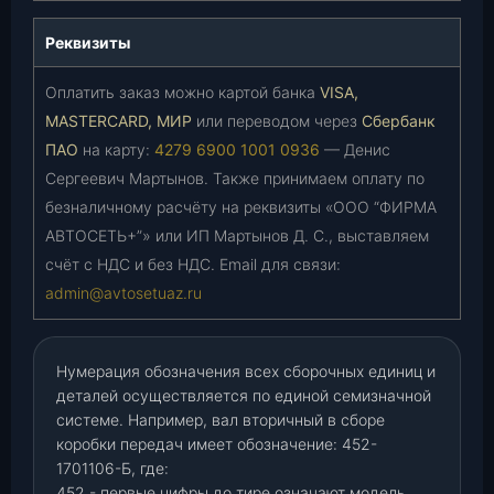
Реквизиты
Оплатить заказ можно картой банка
VISA,
MASTERCARD, МИР
или переводом через
Сбербанк
ПАО
на карту:
4279 6900 1001 0936
— Денис
Сергеевич Мартынов. Также принимаем оплату по
безналичному расчёту на реквизиты «ООО “ФИРМА
АВТОСЕТЬ+”» или ИП Мартынов Д. С., выставляем
счёт с НДС и без НДС. Email для связи:
admin@avtosetuaz.ru
Нумерация обозначения всех сборочных единиц и
деталей осуществляется по единой семизначной
системе. Например, вал вторичный в сборе
коробки передач имеет обозначение: 452-
1701106-Б, где:
452 - первые цифры до тире означают модель