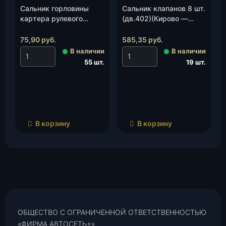
Сальник горловины
Сальник клапанов 8 шт.
картера рулевого
(дв.402)(Кирово —
управл.(М-3549), шт.
Чепецк)(4021-0-
1007026-0), к-т.
75,90
руб.
585,35
руб.
◉
В наличии
◉
В наличии
55 шт.
19 шт.
В корзину
В корзину
ОБЩЕСТВО С ОГРАНИЧЕННОЙ ОТВЕТСТВЕННОСТЬЮ
«ФИРМА АВТОСЕТЬ+»