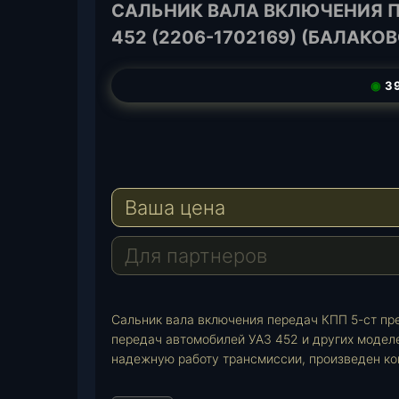
САЛЬНИК ВАЛА ВКЛЮЧЕНИЯ ПЕ
452 (2206-1702169) (БАЛАКОВ
◉
39
T
e
W
l
h
E
e
a
-
Ваша цена
g
t
M
r
s
a
a
A
i
Для партнеров
m
p
l
p
Сальник вала включения передач КПП 5-ст пр
передач автомобилей УАЗ 452 и других модел
надежную работу трансмиссии, произведен ко