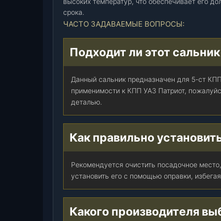
высоких температур, что обеспечивает его до
B
срока.
A
ЧАСТО ЗАДАВАЕМЫЕ ВОПРОСЫ:
I
C
Подходит ли этот сальник
У
А
З
Данный сальник предназначен для 5-ст КПП
4
применимости к КПП УАЗ Патриот, пожалуйс
5
деталью.
2
(
Как правильно установит
2
2
0
Рекомендуется очистить посадочное место
6
установить его с помощью оправки, избегая
-
1
7
Какого производителя вы
0