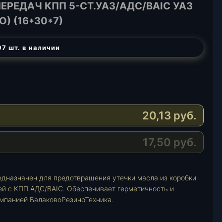
РЕДАЧ КПП 5-СТ.УАЗ/АДС/BAIC УАЗ
О) (16*30*7)
7 шт. в наличии
20,13
руб.
17,50
руб.
едназначен для предотвращения утечки масла из коробки
ей с КПП АДС/BAIC. Обеспечивает герметичность и
мпанией БалаковоРезиноТехника.