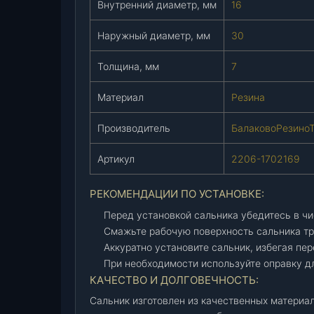
Внутренний диаметр, мм
16
е
д
Наружный диаметр, мм
30
а
ч
Толщина, мм
7
К
П
Материал
Резина
П
5
Производитель
БалаковоРезиноТ
-
с
Артикул
2206-1702169
т
.
РЕКОМЕНДАЦИИ ПО УСТАНОВКЕ:
У
Перед установкой сальника убедитесь в чи
А
Смажьте рабочую поверхность сальника т
З
Аккуратно установите сальник, избегая пе
/
При необходимости используйте оправку д
А
КАЧЕСТВО И ДОЛГОВЕЧНОСТЬ:
Д
С
Сальник изготовлен из качественных материа
/