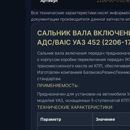
Артикул
2206-00-170216
н
Все технические характеристики носят информат
и
документации производителя данной запчасти ил
к
в
САЛЬНИК ВАЛА ВКЛЮЧЕНИ
а
л
АДС/BAIC УАЗ 452 (2206-1
а
в
Сальник вала включения передач предназнач
к
с корпусом коробки переключения передач (К
трансмиссионного масла из КПП, обеспечива
л
Изготовлен компанией БалаковоРезиноТехника,
ю
стандартам.
ч
ПРИМЕНЯЕМОСТЬ:
е
н
Предназначен для установки на автомобили УА
и
моделей УАЗ, оснащенных 5-ступенчатой КПП 
я
ТЕХНИЧЕСКИЕ ХАРАКТЕРИСТИКИ:
п
Параметр
Значение
е
р