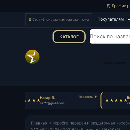
⏰ График р
Покупателям
📄 Сертифицированная торговая точка
КАТАЛОГ
Поиск
товаров
🔍 поиск товаров
Назар Я.
Вс
na***@gmail.com
vs
Главная
»
Коробка передач и раздаточная коробк
УАЗ 452 (2206-1702169) (Балаково) (16*30*7)