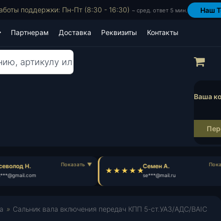
аботы поддержки: Пн-Пт (8:30 - 16:30)
Наш T
~ сред. ответ 5 мин.
Партнерам
Доставка
Реквизиты
Контакты
Пр
Ваша ко
Пер
еволод Н.
Семен А.
***@gmail.com
se***@mail.ru
а
»
Сальник вала включения передач КПП 5-ст.УАЗ/АДС/BAIC