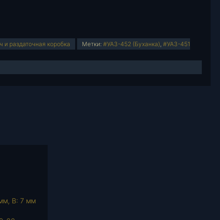
ч и раздаточная коробка
Метки:
#УАЗ-452 (Буханка)
,
#УАЗ-451
мм, В: 7 мм