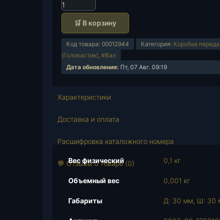
К
о
🛒 В корзину
л
и
Код товара:
00012944
Категория:
Коробка переда
ч
(Головастик)
,
#Вал
е
Дата обновления:
Пт, 07 Авг. 09:19
с
т
в
Характеристики
о
т
Доставка и оплата
о
в
Расшифровка каталожного номера
а
Вес физический
0,1 кг
р
💬 Отзывы о товаре (0)
а
Объемный вес
0,001 кг
С
а
Габариты
Д: 30 мм, Ш: 30 
л
ь