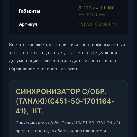
и
Д: 100 мм, Ш: 100
з
Габариты
мм, В: 50 мм
а
т
Артикул
451-50-1701164-41
о
р
с
Все технические характеристики носят информативный
/
характер, точные данные уточняйте в официальной
о
документации производителя данной запчасти или
б
обращением в интернет магазин.
р
.
(
СИНХРОНИЗАТОР С/ОБР.
T
(TANAKI)(0451-50-1701164-
a
n
41), ШТ.
a
k
Синхронизатор с/обр. Tanaki (0451-50-1701164-41)
i
предназначен для обеспечения плавного и
)