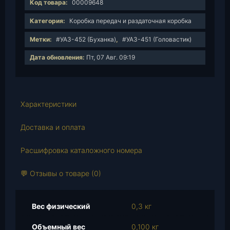
Код товара:
00009648
ч
е
Категория:
Коробка передач и раздаточная коробка
с
Метки:
#УАЗ-452 (Буханка)
,
#УАЗ-451 (Головастик)
т
в
Дата обновления:
Пт, 07 Авг. 09:19
о
т
о
в
Характеристики
а
р
Доставка и оплата
а
Расшифровка каталожного номера
С
и
💬 Отзывы о товаре (0)
н
х
р
Вес физический
0,3 кг
о
н
Объемный вес
0,100 кг