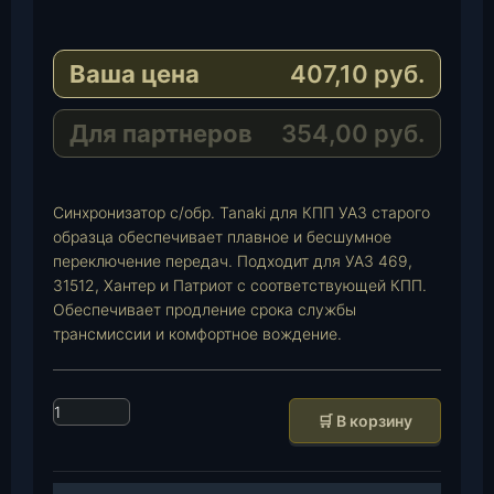
l
h
E
e
a
-
Ваша цена
407,10
руб.
g
t
M
r
s
a
a
A
i
Для партнеров
354,00
руб.
m
p
l
p
Синхронизатор с/обр. Tanaki для КПП УАЗ старого
образца обеспечивает плавное и бесшумное
переключение передач. Подходит для УАЗ 469,
31512, Хантер и Патриот с соответствующей КПП.
Обеспечивает продление срока службы
трансмиссии и комфортное вождение.
К
🛒 В корзину
о
л
и