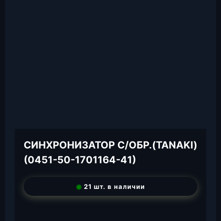
СИНХРОНИЗАТОР С/ОБР.(TANAKI)
(0451-50-1701164-41)
◉
21 шт. в наличии
T
e
W