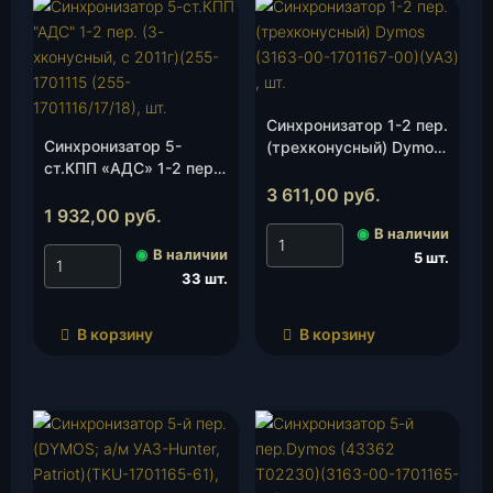
Синхронизатор 1-2 пер.
Синхронизатор 5-
(трехконусный) Dymos
ст.КПП «АДС» 1-2 пер.
(3163-00-1701167-00)
(3-хконусный, с 2011г)
(УАЗ) , шт.
3 611,00
руб.
(255-1701115 (255-
1 932,00
руб.
1701116/17/18), шт.
◉
В наличии
◉
В наличии
5 шт.
33 шт.
В корзину
В корзину