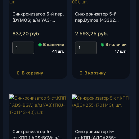
Синхронизатор 5-й пер.
Синхронизатор 5-й
(DYMOS; а/м УАЗ-
пер.Dymos (43362
Hunter, Patriot)(TKU-
Т02230)(3163-00-
1701165-61), шт.
1701165-00), шт.
837,20
руб.
2 593,25
руб.
◉
В наличии
◉
В наличии
41 шт.
17 шт.
В корзину
В корзину
Синхронизатор 5-
Синхронизатор 5-
ст.КПП ( ADS-BGW; а/м
ст.КПП (АДС)(255-