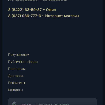
8 (8422) 63-59-87 ~ Офис
8 (937) 986-777-6 ~ Интернет магазин
Instagram
vk.com
Telegram
WhatsApp
E-
Mail
Покупателям
Публичная оферта
Партнерам
Доставка
Реквизиты
Контакты
GitHub - AI-Powered Developer