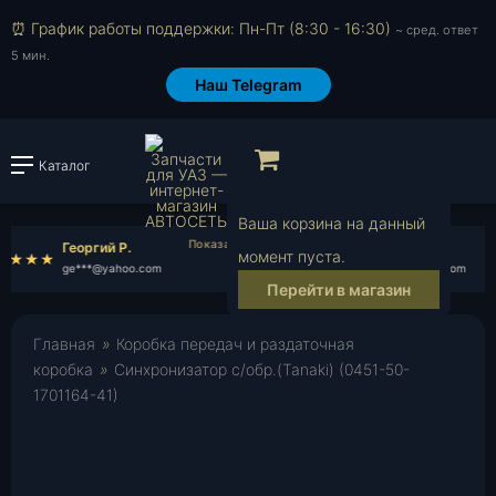
⏰ График работы поддержки: Пн-Пт (8:30 - 16:30)
~ сред. ответ
5 мин.
Наш Telegram
Просмотр корзи
Каталог
Войти или зарегистрировать
Ваша корзина на данный
Георгий Р.
Денис Ч.
момент пуста.
ge***@yahoo.com
de***@gmail.com
Перейти в магазин
Главная
»
Коробка передач и раздаточная
коробка
»
Синхронизатор с/обр.(Tanaki) (0451-50-
1701164-41)