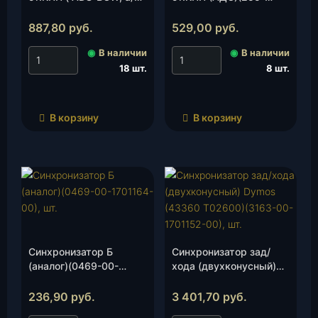
УАЗ)(TKU-1701143-40),
1701143), шт.
шт.
887,80
руб.
529,00
руб.
◉
В наличии
◉
В наличии
18 шт.
8 шт.
В корзину
В корзину
Синхронизатор Б
Синхронизатор зад/
(аналог)(0469-00-
хода (двухконусный)
1701164-00), шт.
Dymos (43360 Т02600)
(3163-00-1701152-00),
236,90
руб.
3 401,70
руб.
шт.