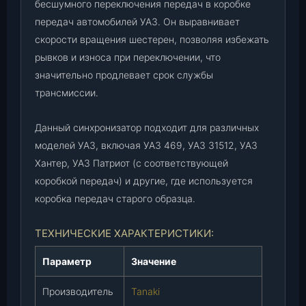
бесшумного переключения передач в коробке
(
передач автомобилей УАЗ. Он выравнивает
0
скорости вращения шестерен, позволяя избежать
4
рывков и износа при переключении, что
5
значительно продлевает срок службы
1
-
трансмиссии.
5
0
Данный синхронизатор подходит для различных
-
моделей УАЗ, включая УАЗ 469, УАЗ 31512, УАЗ
1
Хантер, УАЗ Патриот (с соответствующей
7
коробкой передач) и другие, где используется
0
коробка передач старого образца.
1
1
6
ТЕХНИЧЕСКИЕ ХАРАКТЕРИСТИКИ:
4
Параметр
Значение
-
4
Производитель
Tanaki
1