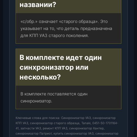
названии?
«с/обр.» означает «старого образца». Это
указывает на то, что деталь предназначена
для КПП УАЗ старого поколения.
В комплекте идет один
синхронизатор или
несколько?
В комплекте поставляется один
синхронизатор.
Ключевые слова для поиска: Синхронизатор УАЗ, синхронизатор
КПП УАЗ, синхронизатор старого образца, Tanaki, 0451-50-1701164-
41, запчасти УАЗ, ремонт КПП УАЗ, синхронизатор Хантер,
синхронизатор Патриот, купить синхронизатор УАЗ, синхронизатор