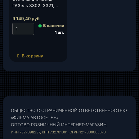
ГАЗель 3302, 3321,
Соболь 2217, 2752 в сб,
«ГАЗ» (Автоприбор)
9 149,40
руб.
(60.5205100-20), шт.
◉
В наличии
1 шт.
В корзину
ОБЩЕСТВО С ОГРАНИЧЕННОЙ ОТВЕТСТВЕННОСТЬЮ
«ФИРМА АВТОСЕТЬ+»
ОПТОВО РОЗНИЧНЫЙ ИНТЕРНЕТ-МАГАЗИН,
ИНН 7327098237, КПП 732701001, ОГРН 1217300005670