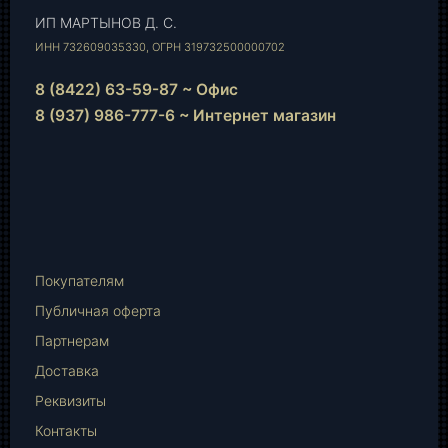
ИП МАРТЫНОВ Д. С.
ИНН 732609035330, ОГРН 319732500000702
8 (8422) 63-59-87 ~ Офис
8 (937) 986-777-6 ~ Интернет магазин
Instagram
vk.com
Telegram
WhatsApp
E-
Mail
Покупателям
Публичная оферта
Партнерам
Доставка
Реквизиты
Контакты