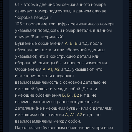
01 - вторые две цифры семизначного номера
означают номер подгруппы, в данном случае
"Коробка передач"
105 - последние три цифры семизначного номера
указывают порядковый номер детали, в данном
случае "Вал вторичный".
Буквенные обозначения
А, Б, В
и т.д. после
обозначения детали или сборочной единицы
указывают, что в конструкцию детали или
сборочной единицы были внесены изменения.
Обозначения
А, А1, А2
и т.д. указывают, что
изменения детали сохраняют
взаимозаменяемость с основной деталью не
имеющей буквы) и между собой. Детали
имеющие обозначения
Б, Б1, Б2
и т.д. не
взаимозаменяемы с ранее выпущенными
деталями (не имеющими буквы) или с деталями,
имеющими обозначения
А, А1, А2
и т.д., но
взаимозаменяемы между собой.
Параллельно буквенным обозначениям при всех