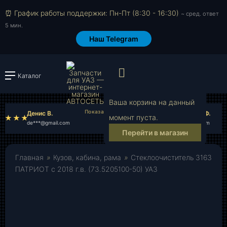
⏰ График работы поддержки: Пн-Пт (8:30 - 16:30)
~ сред. ответ
5 мин.
Наш Telegram
Просмотр корзи
Каталог
Войти или зарегистрировать
Ваша корзина на данный
Денис В.
Александр Ф.
момент пуста.
de***@gmail.com
al***@gmail.com
Перейти в магазин
Главная
»
Кузов, кабина, рама
»
Стеклоочиститель 3163
ПАТРИОТ с 2018 г.в. (73.5205100-50) УАЗ