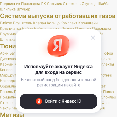
Подшипник
Прокладка
РК
Сальник
Стержень
Ступица
Шайба
Шпилька
Штуцер
Система выпуска отработавших газов
Гибкое
Глушитель
Клапан
Кольцо
Комплект
Кронштейн
Крыльчатка
Набор
Нейтрализатор
Планка
Подушка
Прокладка
Пружина
РК
Резонатор
Скоба
Труба
Фланец
Хомут
Шайба
Шпилька
Тюнинг и доп. оборудование
Арки
Багажник
Бар
Блокировка
Воблер
Воздухозаборник
Гофра
Диспенсер
Дифференциал
Дуга
Заглушка
Защита
Знак
Значок
Карман
Карманы
Каталог
Кенгурин
Коврик
Комплект
Комплекты
Консоль
Крепление
Кронштейн
Лебедка
Лестница
Люк
Маршрутный
Молдинг
Молдинги
Монетница
Набор
Накапотник
Накладка
Накладки
Наклейка
Обвес
Обивка
Облицовка
Обрамление
Обтекатель
Оплетка
Опора
Органайзер
Пакет
Панель
Подлокотники
Подогреватель
Подушка
Покрытие
Полка
Прицепное
Проставка
Пружины
Пусковые
Расширитель
Спойлер
Стеклоподъемник
Стойки
Усилитель
Утеплитель
Фаркоп
Флаг
Чехлы
Чехол
Шелфтокер
Шноркель
Шторки
Шумоизоляция
Метизы