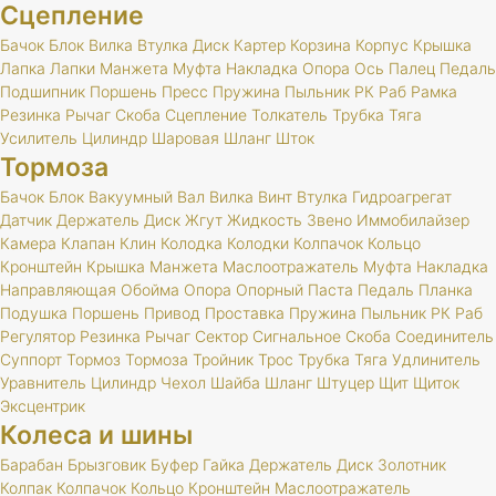
Сцепление
Бачок
Блок
Вилка
Втулка
Диск
Картер
Корзина
Корпус
Крышка
Лапка
Лапки
Манжета
Муфта
Накладка
Опора
Ось
Палец
Педаль
Подшипник
Поршень
Пресс
Пружина
Пыльник
РК
Раб
Рамка
Резинка
Рычаг
Скоба
Сцепление
Толкатель
Трубка
Тяга
Усилитель
Цилиндр
Шаровая
Шланг
Шток
Тормоза
Бачок
Блок
Вакуумный
Вал
Вилка
Винт
Втулка
Гидроагрегат
Датчик
Держатель
Диск
Жгут
Жидкость
Звено
Иммобилайзер
Камера
Клапан
Клин
Колодка
Колодки
Колпачок
Кольцо
Кронштейн
Крышка
Манжета
Маслоотражатель
Муфта
Накладка
Направляющая
Обойма
Опора
Опорный
Паста
Педаль
Планка
Подушка
Поршень
Привод
Проставка
Пружина
Пыльник
РК
Раб
Регулятор
Резинка
Рычаг
Сектор
Сигнальное
Скоба
Соединитель
Суппорт
Тормоз
Тормоза
Тройник
Трос
Трубка
Тяга
Удлинитель
Уравнитель
Цилиндр
Чехол
Шайба
Шланг
Штуцер
Щит
Щиток
Эксцентрик
Колеса и шины
Барабан
Брызговик
Буфер
Гайка
Держатель
Диск
Золотник
Колпак
Колпачок
Кольцо
Кронштейн
Маслоотражатель