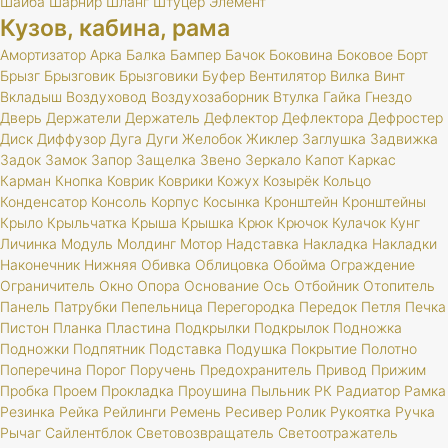
Шайба
Шарнир
Шланг
Штуцер
Элемент
Кузов, кабина, рама
Амортизатор
Арка
Балка
Бампер
Бачок
Боковина
Боковое
Борт
Брызг
Брызговик
Брызговики
Буфер
Вентилятор
Вилка
Винт
Вкладыш
Воздуховод
Воздухозаборник
Втулка
Гайка
Гнездо
Дверь
Держатели
Держатель
Дефлектор
Дефлектора
Дефростер
Диск
Диффузор
Дуга
Дуги
Желобок
Жиклер
Заглушка
Задвижка
Задок
Замок
Запор
Защелка
Звено
Зеркало
Капот
Каркас
Карман
Кнопка
Коврик
Коврики
Кожух
Козырёк
Кольцо
Конденсатор
Консоль
Корпус
Косынка
Кронштейн
Кронштейны
Крыло
Крыльчатка
Крыша
Крышка
Крюк
Крючок
Кулачок
Кунг
Личинка
Модуль
Молдинг
Мотор
Надставка
Накладка
Накладки
Наконечник
Нижняя
Обивка
Облицовка
Обойма
Ограждение
Ограничитель
Окно
Опора
Основание
Ось
Отбойник
Отопитель
Панель
Патрубки
Пепельница
Перегородка
Передок
Петля
Печка
Пистон
Планка
Пластина
Подкрылки
Подкрылок
Подножка
Подножки
Подпятник
Подставка
Подушка
Покрытие
Полотно
Поперечина
Порог
Поручень
Предохранитель
Привод
Прижим
Пробка
Проем
Прокладка
Проушина
Пыльник
РК
Радиатор
Рамка
Резинка
Рейка
Рейлинги
Ремень
Ресивер
Ролик
Рукоятка
Ручка
Рычаг
Сайлентблок
Световозвращатель
Светоотражатель