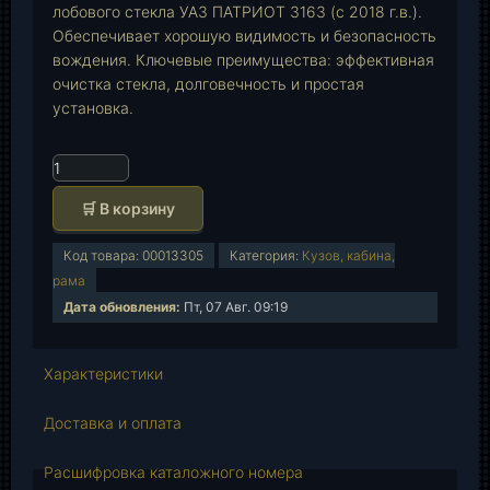
лобового стекла УАЗ ПАТРИОТ 3163 (с 2018 г.в.).
Обеспечивает хорошую видимость и безопасность
вождения. Ключевые преимущества: эффективная
очистка стекла, долговечность и простая
установка.
К
о
🛒 В корзину
л
и
Код товара:
00013305
Категория:
Кузов, кабина,
ч
рама
е
Дата обновления:
Пт, 07 Авг. 09:19
с
т
в
Характеристики
о
т
Доставка и оплата
о
в
Расшифровка каталожного номера