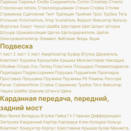
Сиденье
Сиденья
Скоба
Соединитель
Сопло
Спойлер
Стекло
Стеклоочиститель
Стеклоподъемник
Стенка
Стойка
Столик
Стремянка
Сцепление
Тент
Трапеция
Тройник
Трос
Трубка
Тяга
Угольник
Уплотнитель
Упор
Усилитель
Фаркоп
Фиксатор
Фильтр
Форточка
Хомут
Чехол
Шайба
Шестерня
Шип
Шланг
Шторка
Штуцер
Шумоизоляция
Щетка
Щеткодержатель
Щиток
Электровентилятор
Элемент
Эмблема
Якорь
Ящик
Подвеска
1 лист
2 лист
3 лист
Амортизатор
Буфер
Втулка
Держатель
Комплект
Корзина
Кронштейн
Крышка
Межлистовая
Накладка
Обойма
Опора
Ось
Палец
Пластина
Площадка
Пневмоподвеска
Подкладка
Подрессорники
Подушка
Подшипник
Прокладка
Проставка
Проушина
Пружина
Пружины
РК
Ремень
Рессора
Рычаг
Сайлентблок
Стойка
Стремянка
Трубка
Тяга
Фиксатор
Чашка
Шайба
Шарнир
Штанга
Щека
Карданная передача, передний,
задний мост
Вал
Вилка
Вкладыш
Втулка
Гайка
Гл
Главная
Дифференциал
Заглушка
Карданный
Картер
Картридж
Клин
Колодка
Кольцо
Комплект
Кондуктор
Корпус
Крестовина
Крышка
Кулак
Манжета