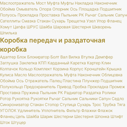
Маслоотражатель
Мост
Муфта
Муфты
Накладка
Наконечник
Обойма
Омыватель
Опора
Опорник
Ось
Площадка
Подшипник
Полуось
Прокладка
Проставка
Пыльник
РК
Рычаг
Сальник
Сапун
Сателлиты
Смазка
Стакан
Сухарь
Трещетка
Узел
Упор
Фланец
Хомут
Цапфа
ШРУС
Шайба
Шаровая
Шестерня
Шкворень
Шпилька
Коробка передач и раздаточная
коробка
Адаптер
Блок
Блокиратор
Болт
Вал
Вилка
Втулка
Демпфер
Заглушка
Заклепка
КПП
Карданный
Каретка
Картер
Клин
Колпачок
Кольцо
Комплект
Корзина
Корпус
Кронштейн
Крышка
Кулиса
Масло
Маслоотражатель
Муфта
Наконечник
Облицовка
Обойма
Ось
Отражатель
Палец
Пластина
Плунжер
Подшипник
Полукольцо
Предохранитель
Привод
Пробка
Прокладка
Промеж
Проставка
Пружина
Пыльник
РК
Радиатор
Раздатка
Ролики
Ротор
Рукоятка
Рукоятки
Рычаг
Сальник
Сальники
Сапун
Седло
Синхронизатор
Стакан
Стопор
Ступица
Сухарь
Трос
Трубка
Тяга
УГОЛОК
Удлинитель
Уплотнитель
Фильтр
Флажки
Флажок
Фланец
Цепь
Шайба
Шарик
Шестерни
Шестерня
Шпонка
Штифт
Шток
Штуцер