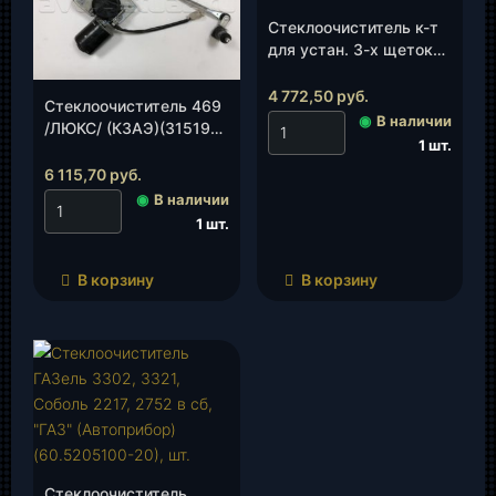
Стеклоочиститель к-т
для устан. 3-х щеток
УАЗ 452, к-т.
4 772,50
руб.
Стеклоочиститель 469
◉
В наличии
/ЛЮКС/ (КЗАЭ)(31519
1 шт.
СЛ77.5205100), к-т.
6 115,70
руб.
◉
В наличии
1 шт.
В корзину
В корзину
Стеклоочиститель