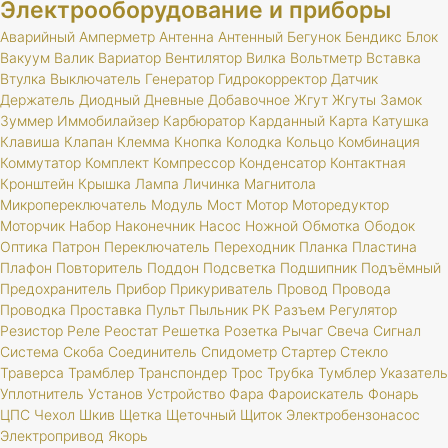
Электрооборудование и приборы
Аварийный
Амперметр
Антенна
Антенный
Бегунок
Бендикс
Блок
Вакуум
Валик
Вариатор
Вентилятор
Вилка
Вольтметр
Вставка
Втулка
Выключатель
Генератор
Гидрокорректор
Датчик
Держатель
Диодный
Дневные
Добавочное
Жгут
Жгуты
Замок
Зуммер
Иммобилайзер
Карбюратор
Карданный
Карта
Катушка
Клавиша
Клапан
Клемма
Кнопка
Колодка
Кольцо
Комбинация
Коммутатор
Комплект
Компрессор
Конденсатор
Контактная
Кронштейн
Крышка
Лампа
Личинка
Магнитола
Микропереключатель
Модуль
Мост
Мотор
Моторедуктор
Моторчик
Набор
Наконечник
Насос
Ножной
Обмотка
Ободок
Оптика
Патрон
Переключатель
Переходник
Планка
Пластина
Плафон
Повторитель
Поддон
Подсветка
Подшипник
Подъёмный
Предохранитель
Прибор
Прикуриватель
Провод
Провода
Проводка
Проставка
Пульт
Пыльник
РК
Разъем
Регулятор
Резистор
Реле
Реостат
Решетка
Розетка
Рычаг
Свеча
Сигнал
Система
Скоба
Соединитель
Спидометр
Стартер
Стекло
Траверса
Трамблер
Транспондер
Трос
Трубка
Тумблер
Указатель
Уплотнитель
Установ
Устройство
Фара
Фароискатель
Фонарь
ЦПС
Чехол
Шкив
Щетка
Щеточный
Щиток
Электробензонасос
Электропривод
Якорь