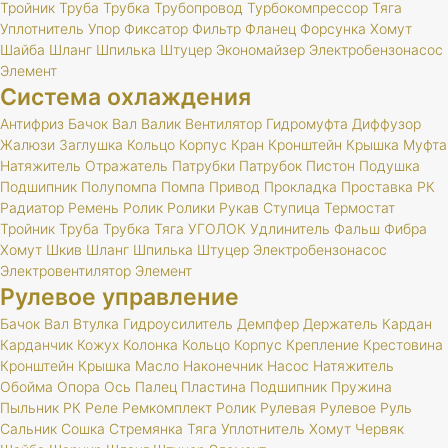
Тройник
Труба
Трубка
Трубопровод
Турбокомпрессор
Тяга
Уплотнитель
Упор
Фиксатор
Фильтр
Фланец
Форсунка
Хомут
Шайба
Шланг
Шпилька
Штуцер
Экономайзер
Электробензонасос
Элемент
Система охлаждения
Антифриз
Бачок
Вал
Валик
Вентилятор
Гидромуфта
Диффузор
Жалюзи
Заглушка
Кольцо
Корпус
Кран
Кронштейн
Крышка
Муфта
Натяжитель
Отражатель
Патрубки
Патрубок
Пистон
Подушка
Подшипник
Полупомпа
Помпа
Привод
Прокладка
Проставка
РК
Радиатор
Ремень
Ролик
Ролики
Рукав
Ступица
Термостат
Тройник
Труба
Трубка
Тяга
УГОЛОК
Удлинитель
Фальш
Фибра
Хомут
Шкив
Шланг
Шпилька
Штуцер
Электробензонасос
Электровентилятор
Элемент
Рулевое управление
Бачок
Вал
Втулка
Гидроусилитель
Демпфер
Держатель
Кардан
Карданчик
Кожух
Колонка
Кольцо
Корпус
Крепление
Крестовина
Кронштейн
Крышка
Масло
Наконечник
Насос
Натяжитель
Обойма
Опора
Ось
Палец
Пластина
Подшипник
Пружина
Пыльник
РК
Реле
Ремкомплект
Ролик
Рулевая
Рулевое
Руль
Сальник
Сошка
Стремянка
Тяга
Уплотнитель
Хомут
Червяк