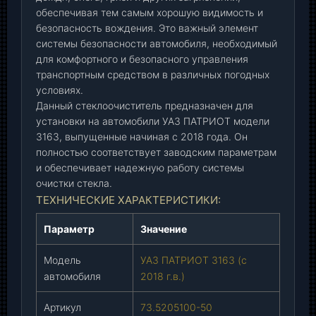
1
обеспечивая тем самым хорошую видимость и
6
безопасность вождения. Это важный элемент
3
системы безопасности автомобиля, необходимый
для комфортного и безопасного управления
П
транспортным средством в различных погодных
А
условиях.
Т
Данный стеклоочиститель предназначен для
Р
установки на автомобили УАЗ ПАТРИОТ модели
И
3163, выпущенные начиная с 2018 года. Он
О
полностью соответствует заводским параметрам
Т
и обеспечивает надежную работу системы
с
очистки стекла.
2
ТЕХНИЧЕСКИЕ ХАРАКТЕРИСТИКИ:
0
1
Параметр
Значение
8
г
Модель
УАЗ ПАТРИОТ 3163 (с
.
автомобиля
2018 г.в.)
в
.
Артикул
73.5205100-50