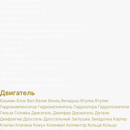
Рулевое управление
Кузов, кабина, рама
Подвеска
Карданная передача, передний, задний мост
Коробка передач и раздаточная коробка
Электрооборудование и приборы
Сцепление
Тормоза
Колеса и шины
Система выпуска отработавших газов
Тюнинг и доп. оборудование
Метизы
Инструменты, спец. литература
Средства индивидуальной защиты
Двигатель
Башмак
Блок
Вал
Валик
Венец
Вкладыш
Втулка
Втулки
Гидрокомпенсатор
Гидронатяжитель
Гидроопора
Гидротолкатели
Гильза
Головка
Двигатель
Демпфер
Держатель
Детали
Диафрагма
Дроссель
Дроссельный
Заглушка
Звездочка
Картер
Клапан
Клапана
Кожух
Коленвал
Коллектор
Кольца
Кольцо