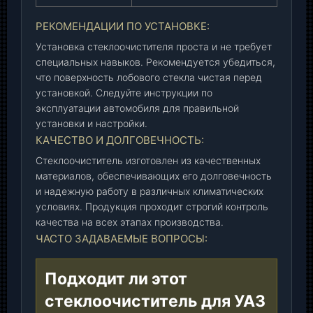
(
7
РЕКОМЕНДАЦИИ ПО УСТАНОВКЕ:
3
Установка стеклоочистителя проста и не требует
.
специальных навыков. Рекомендуется убедиться,
5
что поверхность лобового стекла чистая перед
2
установкой. Следуйте инструкции по
0
эксплуатации автомобиля для правильной
5
установки и настройки.
1
КАЧЕСТВО И ДОЛГОВЕЧНОСТЬ:
0
Стеклоочиститель изготовлен из качественных
0
материалов, обеспечивающих его долговечность
-
и надежную работу в различных климатических
5
условиях. Продукция проходит строгий контроль
0
качества на всех этапах производства.
)
ЧАСТО ЗАДАВАЕМЫЕ ВОПРОСЫ:
У
А
Подходит ли этот
З
,
стеклоочиститель для УАЗ
ш