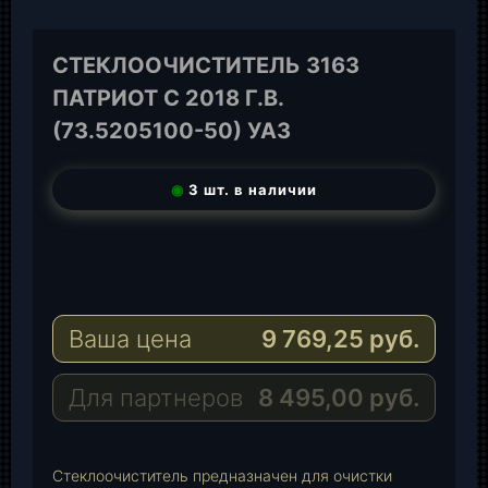
СТЕКЛООЧИСТИТЕЛЬ 3163
ПАТРИОТ С 2018 Г.В.
(73.5205100-50) УАЗ
◉
3 шт. в наличии
T
e
W
l
h
E
e
a
-
Ваша цена
9 769,25
руб.
g
t
M
r
s
a
a
A
i
Для партнеров
8 495,00
руб.
m
p
l
p
Стеклоочиститель предназначен для очистки