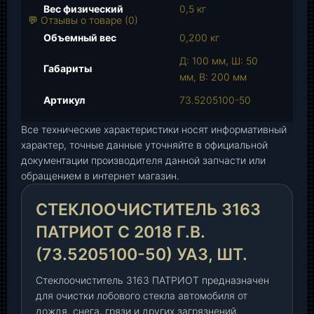
а
Вес физический
0,5 кг
р
💬 Отзывы о товаре (0)
а
Объемный вес
0,200 кг
С
Д: 100 мм, Ш: 50
т
Габариты
мм, В: 200 мм
е
к
Артикул
73.5205100-50
л
Все технические характеристики носят информативный
о
характер, точные данные уточняйте в официальной
о
документации производителя данной запчасти или
ч
обращением в интернет магазин.
и
с
СТЕКЛООЧИСТИТЕЛЬ 3163
т
и
ПАТРИОТ С 2018 Г.В.
т
(73.5205100-50) УАЗ, ШТ.
е
л
Стеклоочиститель 3163 ПАТРИОТ предназначен
ь
для очистки лобового стекла автомобиля от
3
дождя, снега, грязи и других загрязнений,