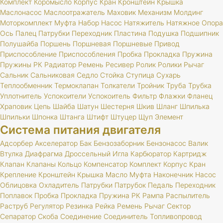
Комплект
Коромысло
Корпус
Кран
Кронштейн
Крышка
Маслонасос
Маслоотражатель
Маховик
Механизм
Молдинг
Моторкомплект
Муфта
Набор
Насос
Натяжитель
Натяжное
Опора
Ось
Палец
Патрубки
Переходник
Пластина
Подушка
Подшипник
Полушайба
Поршень
Поршневая
Поршневые
Привод
Приспособление
Приспособления
Пробка
Прокладка
Пружина
Пружины
РК
Радиатор
Ремень
Ресивер
Ролик
Ролики
Рычаг
Сальник
Сальниковая
Седло
Стойка
Ступица
Сухарь
Теплообменник
Термоклапан
Толкатели
Тройник
Труба
Трубка
Уплотнитель
Успокоители
Успокоитель
Фильтр
Флажки
Фланец
Храповик
Цепь
Шайба
Шатун
Шестерня
Шкив
Шланг
Шпилька
Шпильки
Шпонка
Штанга
Штифт
Штуцер
Щуп
Элемент
Система питания двигателя
Адсорбер
Акселератор
Бак
Бензозаборник
Бензонасос
Валик
Втулка
Диафрагма
Дроссельный
Игла
Карбюратор
Картридж
Клапан
Клапаны
Кольцо
Компенсатор
Комплект
Корпус
Кран
Крепление
Кронштейн
Крышка
Масло
Муфта
Наконечник
Насос
Облицовка
Охладитель
Патрубки
Патрубок
Педаль
Переходник
Поплавок
Пробка
Прокладка
Пружина
РК
Рампа
Распылитель
Раструб
Регулятор
Резинка
Рейка
Ремень
Рычаг
Сектор
Сепаратор
Скоба
Соединение
Соединитель
Топливопровод