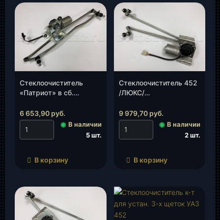
Стеклоочиститель
Стеклоочиститель 452
«Патриот» в сб.
/ЛЮКС/
(81.5205100-10)(КЗАЭ),
(3741СЛ82.5205100), к-
шт.
т.
6 653,90
руб.
9 979,70
руб.
◉
В наличии
◉
В наличии
5 шт.
2 шт.
В корзину
В корзину