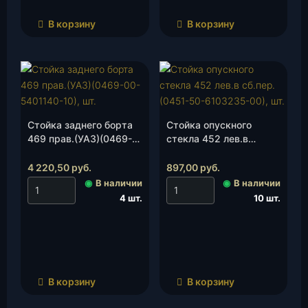
В корзину
В корзину
Стойка заднего борта
Стойка опускного
469 прав.(УАЗ)(0469-
стекла 452 лев.в
00-5401140-10), шт.
сб.пер.(0451-50-
6103235-00), шт.
4 220,50
руб.
897,00
руб.
◉
В наличии
◉
В наличии
4 шт.
10 шт.
В корзину
В корзину