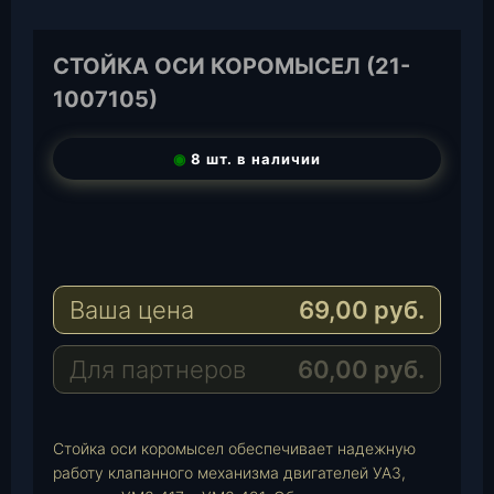
СТОЙКА ОСИ КОРОМЫСЕЛ (21-
1007105)
◉
8 шт. в наличии
T
e
W
l
h
E
e
a
-
Ваша цена
69,00
руб.
g
t
M
r
s
a
a
A
i
Для партнеров
60,00
руб.
m
p
l
p
Стойка оси коромысел обеспечивает надежную
работу клапанного механизма двигателей УАЗ,