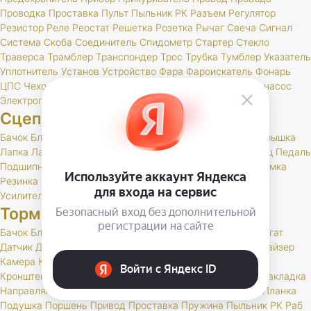
Проводка
Проставка
Пульт
Пыльник
РК
Разъем
Регулятор
Резистор
Реле
Реостат
Решетка
Розетка
Рычаг
Свеча
Сигнал
Система
Скоба
Соединитель
Спидометр
Стартер
Стекло
Траверса
Трамблер
Транспондер
Трос
Трубка
Тумблер
Указатель
Уплотнитель
Установ
Устройство
Фара
Фароискатель
Фонарь
ЦПС
Чехол
Шкив
Щетка
Щеточный
Щиток
Электробензонасос
Электропривод
Якорь
Сцепление
Бачок
Блок
Вилка
Втулка
Диск
Картер
Корзина
Корпус
Крышка
Лапка
Лапки
Манжета
Муфта
Накладка
Опора
Ось
Палец
Педаль
Подшипник
Поршень
Пресс
Пружина
Пыльник
РК
Раб
Рамка
Резинка
Рычаг
Скоба
Сцепление
Толкатель
Трубка
Тяга
Усилитель
Цилиндр
Шаровая
Шланг
Шток
Тормоза
Бачок
Блок
Вакуумный
Вал
Вилка
Винт
Втулка
Гидроагрегат
Датчик
Держатель
Диск
Жгут
Жидкость
Звено
Иммобилайзер
Камера
Клапан
Клин
Колодка
Колодки
Колпачок
Кольцо
Кронштейн
Крышка
Манжета
Маслоотражатель
Муфта
Накладка
Направляющая
Обойма
Опора
Опорный
Паста
Педаль
Планка
Подушка
Поршень
Привод
Проставка
Пружина
Пыльник
РК
Раб