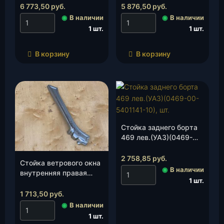
шт.
шт.
6 773,50
руб.
5 876,50
руб.
◉
В наличии
◉
В наличии
1 шт.
1 шт.
В корзину
В корзину
Стойка заднего борта
469 лев.(УАЗ)(0469-
00-5401141-10), шт.
2 758,85
руб.
Стойка ветрового окна
◉
В наличии
внутренняя правая
1 шт.
(УАЗ)(3163-00-
5201034-00), шт.
1 713,50
руб.
◉
В наличии
1 шт.