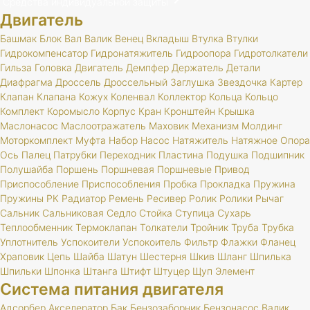
Средства индивидуальной защиты
Двигатель
Башмак
Блок
Вал
Валик
Венец
Вкладыш
Втулка
Втулки
Гидрокомпенсатор
Гидронатяжитель
Гидроопора
Гидротолкатели
Гильза
Головка
Двигатель
Демпфер
Держатель
Детали
Диафрагма
Дроссель
Дроссельный
Заглушка
Звездочка
Картер
Клапан
Клапана
Кожух
Коленвал
Коллектор
Кольца
Кольцо
Комплект
Коромысло
Корпус
Кран
Кронштейн
Крышка
Маслонасос
Маслоотражатель
Маховик
Механизм
Молдинг
Моторкомплект
Муфта
Набор
Насос
Натяжитель
Натяжное
Опора
Ось
Палец
Патрубки
Переходник
Пластина
Подушка
Подшипник
Полушайба
Поршень
Поршневая
Поршневые
Привод
Приспособление
Приспособления
Пробка
Прокладка
Пружина
Пружины
РК
Радиатор
Ремень
Ресивер
Ролик
Ролики
Рычаг
Сальник
Сальниковая
Седло
Стойка
Ступица
Сухарь
Теплообменник
Термоклапан
Толкатели
Тройник
Труба
Трубка
Уплотнитель
Успокоители
Успокоитель
Фильтр
Флажки
Фланец
Храповик
Цепь
Шайба
Шатун
Шестерня
Шкив
Шланг
Шпилька
Шпильки
Шпонка
Штанга
Штифт
Штуцер
Щуп
Элемент
Система питания двигателя
Адсорбер
Акселератор
Бак
Бензозаборник
Бензонасос
Валик