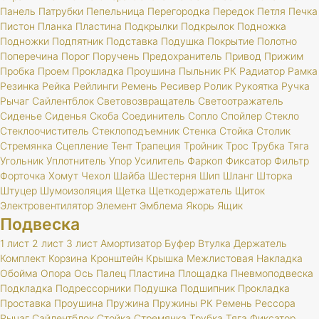
Панель
Патрубки
Пепельница
Перегородка
Передок
Петля
Печка
Пистон
Планка
Пластина
Подкрылки
Подкрылок
Подножка
Подножки
Подпятник
Подставка
Подушка
Покрытие
Полотно
Поперечина
Порог
Поручень
Предохранитель
Привод
Прижим
Пробка
Проем
Прокладка
Проушина
Пыльник
РК
Радиатор
Рамка
Резинка
Рейка
Рейлинги
Ремень
Ресивер
Ролик
Рукоятка
Ручка
Рычаг
Сайлентблок
Световозвращатель
Светоотражатель
Сиденье
Сиденья
Скоба
Соединитель
Сопло
Спойлер
Стекло
Стеклоочиститель
Стеклоподъемник
Стенка
Стойка
Столик
Стремянка
Сцепление
Тент
Трапеция
Тройник
Трос
Трубка
Тяга
Угольник
Уплотнитель
Упор
Усилитель
Фаркоп
Фиксатор
Фильтр
Форточка
Хомут
Чехол
Шайба
Шестерня
Шип
Шланг
Шторка
Штуцер
Шумоизоляция
Щетка
Щеткодержатель
Щиток
Электровентилятор
Элемент
Эмблема
Якорь
Ящик
Подвеска
1 лист
2 лист
3 лист
Амортизатор
Буфер
Втулка
Держатель
Комплект
Корзина
Кронштейн
Крышка
Межлистовая
Накладка
Обойма
Опора
Ось
Палец
Пластина
Площадка
Пневмоподвеска
Подкладка
Подрессорники
Подушка
Подшипник
Прокладка
Проставка
Проушина
Пружина
Пружины
РК
Ремень
Рессора
Рычаг
Сайлентблок
Стойка
Стремянка
Трубка
Тяга
Фиксатор