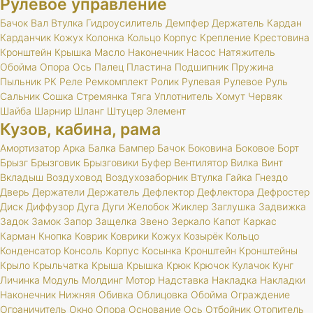
Рулевое управление
Бачок
Вал
Втулка
Гидроусилитель
Демпфер
Держатель
Кардан
Карданчик
Кожух
Колонка
Кольцо
Корпус
Крепление
Крестовина
Кронштейн
Крышка
Масло
Наконечник
Насос
Натяжитель
Обойма
Опора
Ось
Палец
Пластина
Подшипник
Пружина
Пыльник
РК
Реле
Ремкомплект
Ролик
Рулевая
Рулевое
Руль
Сальник
Сошка
Стремянка
Тяга
Уплотнитель
Хомут
Червяк
Шайба
Шарнир
Шланг
Штуцер
Элемент
Кузов, кабина, рама
Амортизатор
Арка
Балка
Бампер
Бачок
Боковина
Боковое
Борт
Брызг
Брызговик
Брызговики
Буфер
Вентилятор
Вилка
Винт
Вкладыш
Воздуховод
Воздухозаборник
Втулка
Гайка
Гнездо
Дверь
Держатели
Держатель
Дефлектор
Дефлектора
Дефростер
Диск
Диффузор
Дуга
Дуги
Желобок
Жиклер
Заглушка
Задвижка
Задок
Замок
Запор
Защелка
Звено
Зеркало
Капот
Каркас
Карман
Кнопка
Коврик
Коврики
Кожух
Козырёк
Кольцо
Конденсатор
Консоль
Корпус
Косынка
Кронштейн
Кронштейны
Крыло
Крыльчатка
Крыша
Крышка
Крюк
Крючок
Кулачок
Кунг
Личинка
Модуль
Молдинг
Мотор
Надставка
Накладка
Накладки
Наконечник
Нижняя
Обивка
Облицовка
Обойма
Ограждение
Ограничитель
Окно
Опора
Основание
Ось
Отбойник
Отопитель