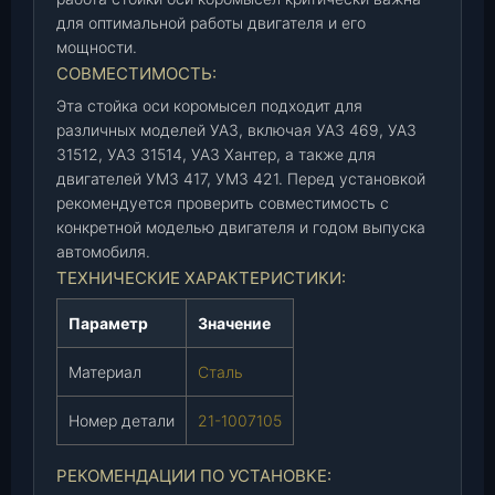
(
для оптимальной работы двигателя и его
2
мощности.
1
СОВМЕСТИМОСТЬ:
-
Эта стойка оси коромысел подходит для
1
различных моделей УАЗ, включая УАЗ 469, УАЗ
0
31512, УАЗ 31514, УАЗ Хантер, а также для
0
двигателей УМЗ 417, УМЗ 421. Перед установкой
7
рекомендуется проверить совместимость с
1
конкретной моделью двигателя и годом выпуска
0
автомобиля.
5
ТЕХНИЧЕСКИЕ ХАРАКТЕРИСТИКИ:
)
,
Параметр
Значение
ш
т
Материал
Сталь
.
Номер детали
21-1007105
РЕКОМЕНДАЦИИ ПО УСТАНОВКЕ: