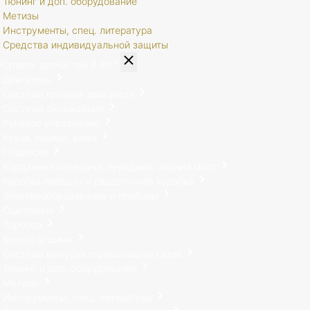
Тюнинг и доп. оборудование
Метизы
Инструменты, спец. литература
Средства индивидуальной защиты
Каталог запчастей
8 807
Двигатель
Система питания двигателя
Система охлаждения
Рулевое управление
Кузов, кабина, рама
Подвеска
Карданная передача, передний, задний мост
Коробка передач и раздаточная коробка
Электрооборудование и приборы
Сцепление
Тормоза
Колеса и шины
Система выпуска отработавших газов
Тюнинг и доп. оборудование
Метизы
Инструменты, спец. литература