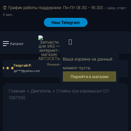
⏰ График работы поддержки: Пн-Пт (8:30 - 16:30)
~ сред. ответ
5 мин.
Наш Telegram
Просмотр корзи
Каталог
Войти или зарегистрировать
Ваша корзина на данный
Георгий Р.
Максим К.
момент пуста.
ge***@yahoo.com
ma***@mail.ru
Перейти в магазин
Главная
»
Двигатель
»
Стойка оси коромысел (21-
1007105)