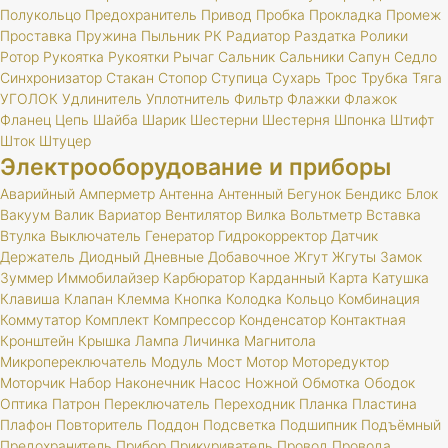
Полукольцо
Предохранитель
Привод
Пробка
Прокладка
Промеж
Проставка
Пружина
Пыльник
РК
Радиатор
Раздатка
Ролики
Ротор
Рукоятка
Рукоятки
Рычаг
Сальник
Сальники
Сапун
Седло
Синхронизатор
Стакан
Стопор
Ступица
Сухарь
Трос
Трубка
Тяга
УГОЛОК
Удлинитель
Уплотнитель
Фильтр
Флажки
Флажок
Фланец
Цепь
Шайба
Шарик
Шестерни
Шестерня
Шпонка
Штифт
Шток
Штуцер
Электрооборудование и приборы
Аварийный
Амперметр
Антенна
Антенный
Бегунок
Бендикс
Блок
Вакуум
Валик
Вариатор
Вентилятор
Вилка
Вольтметр
Вставка
Втулка
Выключатель
Генератор
Гидрокорректор
Датчик
Держатель
Диодный
Дневные
Добавочное
Жгут
Жгуты
Замок
Зуммер
Иммобилайзер
Карбюратор
Карданный
Карта
Катушка
Клавиша
Клапан
Клемма
Кнопка
Колодка
Кольцо
Комбинация
Коммутатор
Комплект
Компрессор
Конденсатор
Контактная
Кронштейн
Крышка
Лампа
Личинка
Магнитола
Микропереключатель
Модуль
Мост
Мотор
Моторедуктор
Моторчик
Набор
Наконечник
Насос
Ножной
Обмотка
Ободок
Оптика
Патрон
Переключатель
Переходник
Планка
Пластина
Плафон
Повторитель
Поддон
Подсветка
Подшипник
Подъёмный
Предохранитель
Прибор
Прикуриватель
Провод
Провода