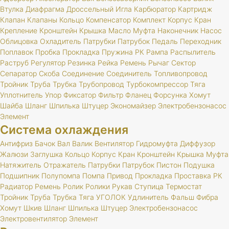
Втулка
Диафрагма
Дроссельный
Игла
Карбюратор
Картридж
Клапан
Клапаны
Кольцо
Компенсатор
Комплект
Корпус
Кран
Крепление
Кронштейн
Крышка
Масло
Муфта
Наконечник
Насос
Облицовка
Охладитель
Патрубки
Патрубок
Педаль
Переходник
Поплавок
Пробка
Прокладка
Пружина
РК
Рампа
Распылитель
Раструб
Регулятор
Резинка
Рейка
Ремень
Рычаг
Сектор
Сепаратор
Скоба
Соединение
Соединитель
Топливопровод
Тройник
Труба
Трубка
Трубопровод
Турбокомпрессор
Тяга
Уплотнитель
Упор
Фиксатор
Фильтр
Фланец
Форсунка
Хомут
Шайба
Шланг
Шпилька
Штуцер
Экономайзер
Электробензонасос
Элемент
Система охлаждения
Антифриз
Бачок
Вал
Валик
Вентилятор
Гидромуфта
Диффузор
Жалюзи
Заглушка
Кольцо
Корпус
Кран
Кронштейн
Крышка
Муфта
Натяжитель
Отражатель
Патрубки
Патрубок
Пистон
Подушка
Подшипник
Полупомпа
Помпа
Привод
Прокладка
Проставка
РК
Радиатор
Ремень
Ролик
Ролики
Рукав
Ступица
Термостат
Тройник
Труба
Трубка
Тяга
УГОЛОК
Удлинитель
Фальш
Фибра
Хомут
Шкив
Шланг
Шпилька
Штуцер
Электробензонасос
Электровентилятор
Элемент