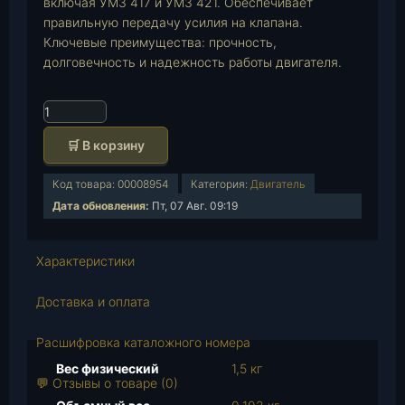
включая УМЗ 417 и УМЗ 421. Обеспечивает
правильную передачу усилия на клапана.
Ключевые преимущества: прочность,
долговечность и надежность работы двигателя.
К
о
🛒 В корзину
л
и
Код товара:
00008954
Категория:
Двигатель
ч
Дата обновления:
Пт, 07 Авг. 09:19
е
с
т
Характеристики
в
о
Доставка и оплата
т
о
Расшифровка каталожного номера
в
Вес физический
1,5 кг
а
💬 Отзывы о товаре (0)
р