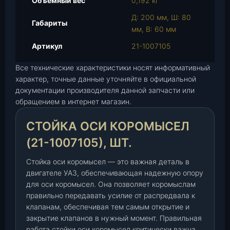
Объемный вес
0,192 кг
а
Д: 200 мм, Ш: 80
С
Габариты
мм, В: 60 мм
т
о
Артикул
21-1007105
й
Все технические характеристики носят информативный
к
характер, точные данные уточняйте в официальной
а
документации производителя данной запчасти или
о
обращением в интернет магазин.
с
и
СТОЙКА ОСИ КОРОМЫСЕЛ
к
о
(21-1007105), ШТ.
р
Стойка оси коромысел — это важная деталь в
о
двигателе УАЗ, обеспечивающая надежную опору
м
для оси коромысел. Она позволяет коромыслам
ы
правильно передавать усилие от распредвала к
с
клапанам, обеспечивая тем самым открытие и
е
закрытие клапанов в нужный момент. Правильная
л
работа стойки оси коромысел критически важна