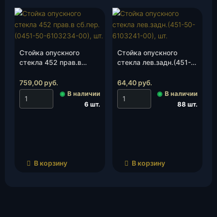
Стойка опускного
Стойка опускного
стекла 452 прав.в
стекла лев.задн.(451-
сб.пер.(0451-50-
50-6103241-00), шт.
6103234-00), шт.
759,00
руб.
64,40
руб.
◉
В наличии
◉
В наличии
6 шт.
88 шт.
В корзину
В корзину