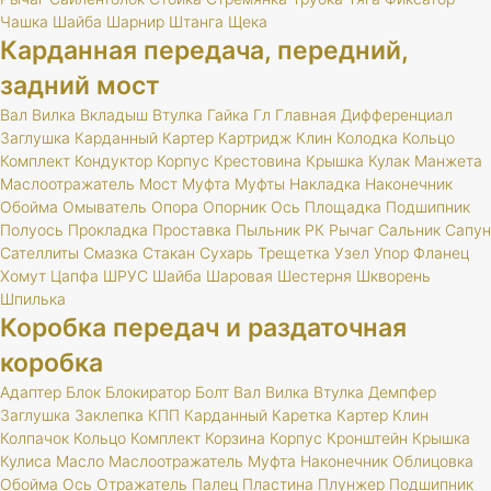
Чашка
Шайба
Шарнир
Штанга
Щека
Карданная передача, передний,
задний мост
Вал
Вилка
Вкладыш
Втулка
Гайка
Гл
Главная
Дифференциал
Заглушка
Карданный
Картер
Картридж
Клин
Колодка
Кольцо
Комплект
Кондуктор
Корпус
Крестовина
Крышка
Кулак
Манжета
Маслоотражатель
Мост
Муфта
Муфты
Накладка
Наконечник
Обойма
Омыватель
Опора
Опорник
Ось
Площадка
Подшипник
Полуось
Прокладка
Проставка
Пыльник
РК
Рычаг
Сальник
Сапун
Сателлиты
Смазка
Стакан
Сухарь
Трещетка
Узел
Упор
Фланец
Хомут
Цапфа
ШРУС
Шайба
Шаровая
Шестерня
Шкворень
Шпилька
Коробка передач и раздаточная
коробка
Адаптер
Блок
Блокиратор
Болт
Вал
Вилка
Втулка
Демпфер
Заглушка
Заклепка
КПП
Карданный
Каретка
Картер
Клин
Колпачок
Кольцо
Комплект
Корзина
Корпус
Кронштейн
Крышка
Кулиса
Масло
Маслоотражатель
Муфта
Наконечник
Облицовка
Обойма
Ось
Отражатель
Палец
Пластина
Плунжер
Подшипник