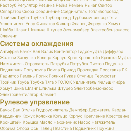
Раструб
Регулятор
Резинка
Рейка
Ремень
Рычаг
Сектор
Сепаратор
Скоба
Соединение
Соединитель
Топливопровод
Тройник
Труба
Трубка
Трубопровод
Турбокомпрессор
Тяга
Уплотнитель
Упор
Фиксатор
Фильтр
Фланец
Форсунка
Хомут
Шайба
Шланг
Шпилька
Штуцер
Экономайзер
Электробензонасос
Элемент
Система охлаждения
Антифриз
Бачок
Вал
Валик
Вентилятор
Гидромуфта
Диффузор
Жалюзи
Заглушка
Кольцо
Корпус
Кран
Кронштейн
Крышка
Муфта
Натяжитель
Отражатель
Патрубки
Патрубок
Пистон
Подушка
Подшипник
Полупомпа
Помпа
Привод
Прокладка
Проставка
РК
Радиатор
Ремень
Ролик
Ролики
Рукав
Ступица
Термостат
Тройник
Труба
Трубка
Тяга
УГОЛОК
Удлинитель
Фальш
Фибра
Хомут
Шкив
Шланг
Шпилька
Штуцер
Электробензонасос
Электровентилятор
Элемент
Рулевое управление
Бачок
Вал
Втулка
Гидроусилитель
Демпфер
Держатель
Кардан
Карданчик
Кожух
Колонка
Кольцо
Корпус
Крепление
Крестовина
Кронштейн
Крышка
Масло
Наконечник
Насос
Натяжитель
Обойма
Опора
Ось
Палец
Пластина
Подшипник
Пружина