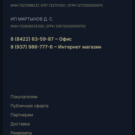
ИНН 7327098237, КПП 732701001, ОГРН 1217300005670
ИП МАРТЫНОВ Д. С.
ИНН 732609035330, ОГРН 319732500000702
8 (8422) 63-59-87 ~ Офис
8 (937) 986-777-6 ~ Интернет магазин
Instagram
vk.com
Telegram
WhatsApp
E-
Mail
Покупателям
Публичная оферта
Партнерам
Доставка
Реквизиты