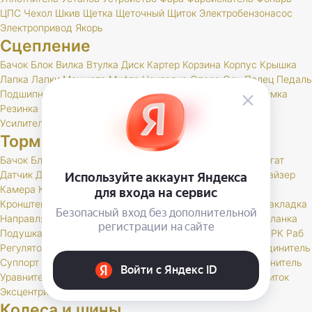
ЦПС
Чехол
Шкив
Щетка
Щеточный
Щиток
Электробензонасос
Электропривод
Якорь
Сцепление
Бачок
Блок
Вилка
Втулка
Диск
Картер
Корзина
Корпус
Крышка
Лапка
Лапки
Манжета
Муфта
Накладка
Опора
Ось
Палец
Педаль
Подшипник
Поршень
Пресс
Пружина
Пыльник
РК
Раб
Рамка
Резинка
Рычаг
Скоба
Сцепление
Толкатель
Трубка
Тяга
Усилитель
Цилиндр
Шаровая
Шланг
Шток
Тормоза
Бачок
Блок
Вакуумный
Вал
Вилка
Винт
Втулка
Гидроагрегат
Датчик
Держатель
Диск
Жгут
Жидкость
Звено
Иммобилайзер
Камера
Клапан
Клин
Колодка
Колодки
Колпачок
Кольцо
Кронштейн
Крышка
Манжета
Маслоотражатель
Муфта
Накладка
Направляющая
Обойма
Опора
Опорный
Паста
Педаль
Планка
Подушка
Поршень
Привод
Проставка
Пружина
Пыльник
РК
Раб
Регулятор
Резинка
Рычаг
Сектор
Сигнальное
Скоба
Соединитель
Суппорт
Тормоз
Тормоза
Тройник
Трос
Трубка
Тяга
Удлинитель
Уравнитель
Цилиндр
Чехол
Шайба
Шланг
Штуцер
Щит
Щиток
Эксцентрик
Колеса и шины