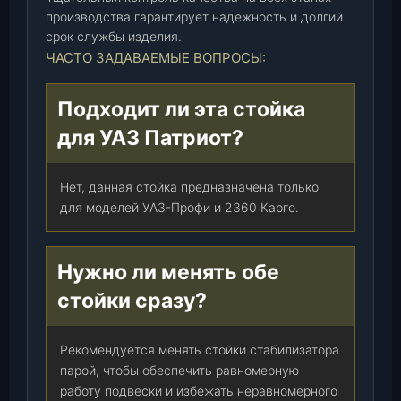
производства гарантирует надежность и долгий
о
срок службы изделия.
в
ЧАСТО ЗАДАВАЕМЫЕ ВОПРОСЫ:
с
б
.
Подходит ли эта стойка
(
для УАЗ Патриот?
2
3
6
Нет, данная стойка предназначена только
0
для моделей УАЗ-Профи и 2360 Карго.
-
2
1
Нужно ли менять обе
-
стойки сразу?
2
9
1
Рекомендуется менять стойки стабилизатора
6
парой, чтобы обеспечить равномерную
0
работу подвески и избежать неравномерного