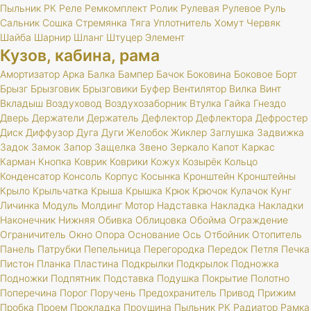
Пыльник
РК
Реле
Ремкомплект
Ролик
Рулевая
Рулевое
Руль
Сальник
Сошка
Стремянка
Тяга
Уплотнитель
Хомут
Червяк
Шайба
Шарнир
Шланг
Штуцер
Элемент
Кузов, кабина, рама
Амортизатор
Арка
Балка
Бампер
Бачок
Боковина
Боковое
Борт
Брызг
Брызговик
Брызговики
Буфер
Вентилятор
Вилка
Винт
Вкладыш
Воздуховод
Воздухозаборник
Втулка
Гайка
Гнездо
Дверь
Держатели
Держатель
Дефлектор
Дефлектора
Дефростер
Диск
Диффузор
Дуга
Дуги
Желобок
Жиклер
Заглушка
Задвижка
Задок
Замок
Запор
Защелка
Звено
Зеркало
Капот
Каркас
Карман
Кнопка
Коврик
Коврики
Кожух
Козырёк
Кольцо
Конденсатор
Консоль
Корпус
Косынка
Кронштейн
Кронштейны
Крыло
Крыльчатка
Крыша
Крышка
Крюк
Крючок
Кулачок
Кунг
Личинка
Модуль
Молдинг
Мотор
Надставка
Накладка
Накладки
Наконечник
Нижняя
Обивка
Облицовка
Обойма
Ограждение
Ограничитель
Окно
Опора
Основание
Ось
Отбойник
Отопитель
Панель
Патрубки
Пепельница
Перегородка
Передок
Петля
Печка
Пистон
Планка
Пластина
Подкрылки
Подкрылок
Подножка
Подножки
Подпятник
Подставка
Подушка
Покрытие
Полотно
Поперечина
Порог
Поручень
Предохранитель
Привод
Прижим
Пробка
Проем
Прокладка
Проушина
Пыльник
РК
Радиатор
Рамка