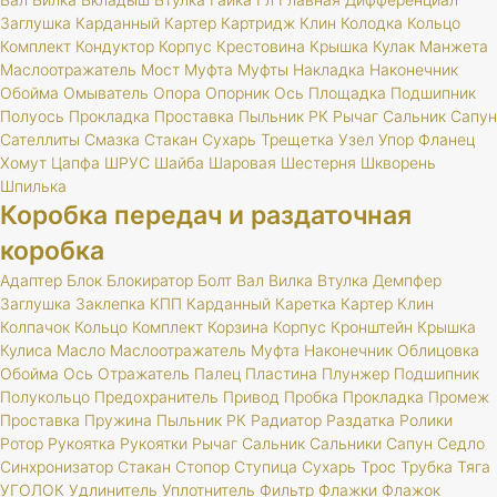
Заглушка
Карданный
Картер
Картридж
Клин
Колодка
Кольцо
Комплект
Кондуктор
Корпус
Крестовина
Крышка
Кулак
Манжета
Маслоотражатель
Мост
Муфта
Муфты
Накладка
Наконечник
Обойма
Омыватель
Опора
Опорник
Ось
Площадка
Подшипник
Полуось
Прокладка
Проставка
Пыльник
РК
Рычаг
Сальник
Сапун
Сателлиты
Смазка
Стакан
Сухарь
Трещетка
Узел
Упор
Фланец
Хомут
Цапфа
ШРУС
Шайба
Шаровая
Шестерня
Шкворень
Шпилька
Коробка передач и раздаточная
коробка
Адаптер
Блок
Блокиратор
Болт
Вал
Вилка
Втулка
Демпфер
Заглушка
Заклепка
КПП
Карданный
Каретка
Картер
Клин
Колпачок
Кольцо
Комплект
Корзина
Корпус
Кронштейн
Крышка
Кулиса
Масло
Маслоотражатель
Муфта
Наконечник
Облицовка
Обойма
Ось
Отражатель
Палец
Пластина
Плунжер
Подшипник
Полукольцо
Предохранитель
Привод
Пробка
Прокладка
Промеж
Проставка
Пружина
Пыльник
РК
Радиатор
Раздатка
Ролики
Ротор
Рукоятка
Рукоятки
Рычаг
Сальник
Сальники
Сапун
Седло
Синхронизатор
Стакан
Стопор
Ступица
Сухарь
Трос
Трубка
Тяга
УГОЛОК
Удлинитель
Уплотнитель
Фильтр
Флажки
Флажок