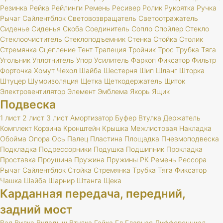
Резинка
Рейка
Рейлинги
Ремень
Ресивер
Ролик
Рукоятка
Ручка
Рычаг
Сайлентблок
Световозвращатель
Светоотражатель
Сиденье
Сиденья
Скоба
Соединитель
Сопло
Спойлер
Стекло
Стеклоочиститель
Стеклоподъемник
Стенка
Стойка
Столик
Стремянка
Сцепление
Тент
Трапеция
Тройник
Трос
Трубка
Тяга
Угольник
Уплотнитель
Упор
Усилитель
Фаркоп
Фиксатор
Фильтр
Форточка
Хомут
Чехол
Шайба
Шестерня
Шип
Шланг
Шторка
Штуцер
Шумоизоляция
Щетка
Щеткодержатель
Щиток
Электровентилятор
Элемент
Эмблема
Якорь
Ящик
Подвеска
1 лист
2 лист
3 лист
Амортизатор
Буфер
Втулка
Держатель
Комплект
Корзина
Кронштейн
Крышка
Межлистовая
Накладка
Обойма
Опора
Ось
Палец
Пластина
Площадка
Пневмоподвеска
Подкладка
Подрессорники
Подушка
Подшипник
Прокладка
Проставка
Проушина
Пружина
Пружины
РК
Ремень
Рессора
Рычаг
Сайлентблок
Стойка
Стремянка
Трубка
Тяга
Фиксатор
Чашка
Шайба
Шарнир
Штанга
Щека
Карданная передача, передний,
задний мост
Вал
Вилка
Вкладыш
Втулка
Гайка
Гл
Главная
Дифференциал