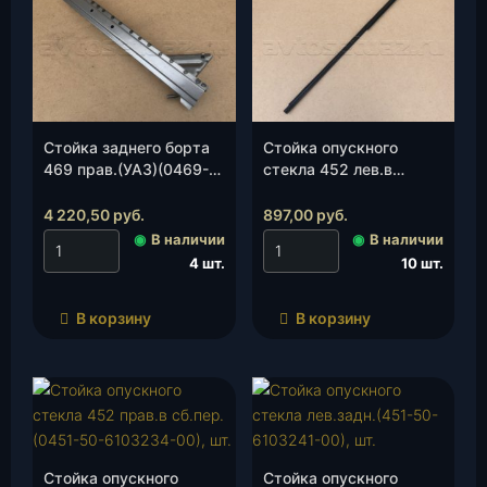
Стойка заднего борта
Стойка опускного
469 прав.(УАЗ)(0469-
стекла 452 лев.в
00-5401140-10), шт.
сб.пер.(0451-50-
6103235-00), шт.
4 220,50
руб.
897,00
руб.
◉
В наличии
◉
В наличии
4 шт.
10 шт.
В корзину
В корзину
Стойка опускного
Стойка опускного