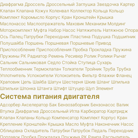
Диафрагма
Дроссель
Дроссельный
Заглушка
Звездочка
Картер
Клапан
Клапана
Кожух
Коленвал
Коллектор
Кольца
Кольцо
Комплект
Коромысло
Корпус
Кран
Кронштейн
Крышка
Маслонасос
Маслоотражатель
Маховик
Механизм
Молдинг
Моторкомплект
Муфта
Набор
Насос
Натяжитель
Натяжное
Опора
Ось
Палец
Патрубки
Переходник
Пластина
Подушка
Подшипник
Полушайба
Поршень
Поршневая
Поршневые
Привод
Приспособление
Приспособления
Пробка
Прокладка
Пружина
Пружины
РК
Радиатор
Ремень
Ресивер
Ролик
Ролики
Рычаг
Сальник
Сальниковая
Седло
Стойка
Ступица
Сухарь
Теплообменник
Термоклапан
Толкатели
Тройник
Труба
Трубка
Уплотнитель
Успокоители
Успокоитель
Фильтр
Флажки
Фланец
Храповик
Цепь
Шайба
Шатун
Шестерня
Шкив
Шланг
Шпилька
Шпильки
Шпонка
Штанга
Штифт
Штуцер
Щуп
Элемент
Система питания двигателя
Адсорбер
Акселератор
Бак
Бензозаборник
Бензонасос
Валик
Втулка
Диафрагма
Дроссельный
Игла
Карбюратор
Картридж
Клапан
Клапаны
Кольцо
Компенсатор
Комплект
Корпус
Кран
Крепление
Кронштейн
Крышка
Масло
Муфта
Наконечник
Насос
Облицовка
Охладитель
Патрубки
Патрубок
Педаль
Переходник
Поплавок
Пробка
Прокладка
Пружина
РК
Рампа
Распылитель