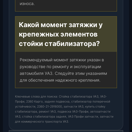
0
износа.
0
)
,
Какой момент затяжки у
ш
крепежных элементов
т
стойки стабилизатора?
.
Рекомендуемый момент затяжки указан в
руководстве по ремонту и эксплуатации
автомобиля УАЗ. Следуйте этим указаниям
для обеспечения надежного крепления.
Ключевые слова для поиска: Стойка стабилизатора УАЗ, УАЗ-
Профи, 2360 Карго, задняя подвеска, стабилизатор поперечной
устойчивости, 2360-21-2916000, запчасти УАЗ, купить стойку
стабилизатора, ремонт УАЗ, подвеска УАЗ-Профи, автозапчасти
УАЗ, стойка стабилизатора задняя, УАЗ Профи запчасти, запчасти
для коммерческого транспорта УАЗ.