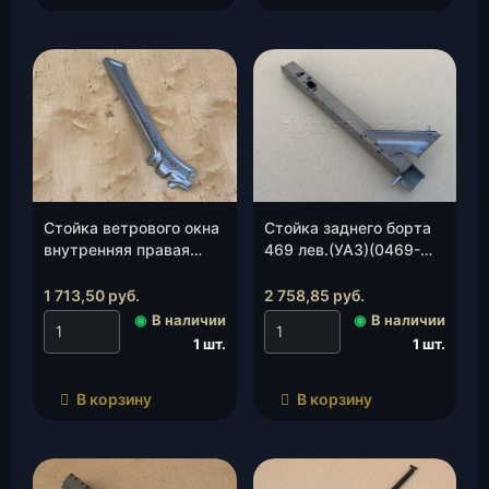
Стойка ветрового окна
Стойка заднего борта
внутренняя правая
469 лев.(УАЗ)(0469-
(УАЗ)(3163-00-
00-5401141-10), шт.
5201034-00), шт.
1 713,50
руб.
2 758,85
руб.
◉
В наличии
◉
В наличии
1 шт.
1 шт.
В корзину
В корзину