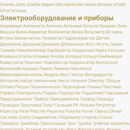
Фланец
Цепь
Шайба
Шарик
Шестерни
Шестерня
Шпонка
Штифт
Шток
Штуцер
Электрооборудование и приборы
Аварийный
Амперметр
Антенна
Антенный
Бегунок
Бендикс
Блок
Вакуум
Валик
Вариатор
Вентилятор
Вилка
Вольтметр
Вставка
Втулка
Выключатель
Генератор
Гидрокорректор
Датчик
Держатель
Диодный
Дневные
Добавочное
Жгут
Жгуты
Замок
Зуммер
Иммобилайзер
Карбюратор
Карданный
Карта
Катушка
Клавиша
Клапан
Клемма
Кнопка
Колодка
Кольцо
Комбинация
Коммутатор
Комплект
Компрессор
Конденсатор
Контактная
Кронштейн
Крышка
Лампа
Личинка
Магнитола
Микропереключатель
Модуль
Мост
Мотор
Моторедуктор
Моторчик
Набор
Наконечник
Насос
Ножной
Обмотка
Ободок
Оптика
Патрон
Переключатель
Переходник
Планка
Пластина
Плафон
Повторитель
Поддон
Подсветка
Подшипник
Подъёмный
Предохранитель
Прибор
Прикуриватель
Провод
Провода
Проводка
Проставка
Пульт
Пыльник
РК
Разъем
Регулятор
Резистор
Реле
Реостат
Решетка
Розетка
Рычаг
Свеча
Сигнал
Система
Скоба
Соединитель
Спидометр
Стартер
Стекло
Траверса
Трамблер
Транспондер
Трос
Трубка
Тумблер
Указатель
Уплотнитель
Установ
Устройство
Фара
Фароискатель
Фонарь