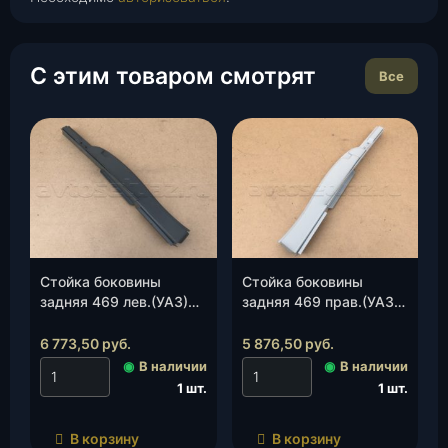
С этим товаром смотрят
Все
Стойка боковины
Стойка боковины
задняя 469 лев.(УАЗ)
задняя 469 прав.(УАЗ)
(0469-00-5401121-00),
(0469-00-5401120-00),
шт.
шт.
6 773,50
руб.
5 876,50
руб.
◉
В наличии
◉
В наличии
1 шт.
1 шт.
В корзину
В корзину