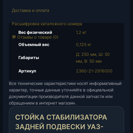
в
о
Доставка и оплата
т
о
Расшифровка каталожного номера
в
Вес физический
1,2 кг
а
💬 Отзывы о товаре (0)
р
Объемный вес
0,125 кг
а
Д: 250 мм, Ш: 50
С
Габариты
мм, В: 50 мм
т
о
Артикул
2360-21-2916000
й
Все технические характеристики носят информативный
к
характер, точные данные уточняйте в официальной
а
документации производителя данной запчасти или
с
обращением в интернет магазин.
т
а
СТОЙКА СТАБИЛИЗАТОРА
б
и
ЗАДНЕЙ ПОДВЕСКИ УАЗ-
л