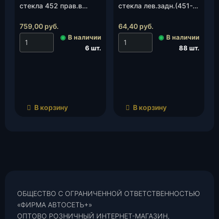
стекла 452 прав.в
стекла лев.задн.(451-
сб.пер.(0451-50-
50-6103241-00), шт.
6103234-00), шт.
759,00
руб.
64,40
руб.
◉
В наличии
◉
В наличии
6 шт.
88 шт.
В корзину
В корзину
ОБЩЕСТВО С ОГРАНИЧЕННОЙ ОТВЕТСТВЕННОСТЬЮ
«ФИРМА АВТОСЕТЬ+»
ОПТОВО РОЗНИЧНЫЙ ИНТЕРНЕТ-МАГАЗИН,