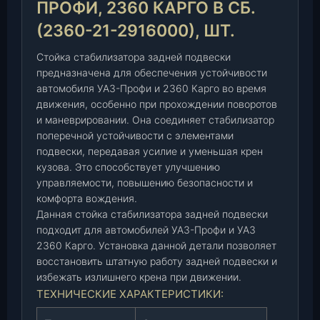
ПРОФИ, 2360 КАРГО В СБ.
и
(2360-21-2916000), ШТ.
з
а
Стойка стабилизатора задней подвески
т
предназначена для обеспечения устойчивости
о
автомобиля УАЗ-Профи и 2360 Карго во время
р
движения, особенно при прохождении поворотов
а
и маневрировании. Она соединяет стабилизатор
з
поперечной устойчивости с элементами
а
подвески, передавая усилие и уменьшая крен
д
кузова. Это способствует улучшению
н
управляемости, повышению безопасности и
е
комфорта вождения.
й
Данная стойка стабилизатора задней подвески
п
подходит для автомобилей УАЗ-Профи и УАЗ
о
2360 Карго. Установка данной детали позволяет
д
восстановить штатную работу задней подвески и
в
избежать излишнего крена при движении.
е
ТЕХНИЧЕСКИЕ ХАРАКТЕРИСТИКИ:
с