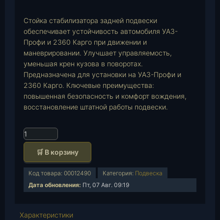
p
Стойка стабилизатора задней подвески
обеспечивает устойчивость автомобиля УАЗ-
Профи и 2360 Карго при движении и
маневрировании. Улучшает управляемость,
уменьшая крен кузова в поворотах.
Предназначена для установки на УАЗ-Профи и
2360 Карго. Ключевые преимущества:
повышенная безопасность и комфорт вождения,
восстановление штатной работы подвески.
К
о
🛒 В корзину
л
и
Код товара:
00012490
Категория:
Подвеска
ч
Дата обновления:
Пт, 07 Авг. 09:19
е
с
т
Характеристики