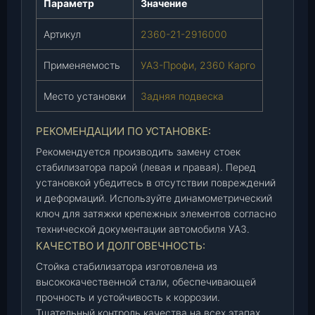
Параметр
Значение
к
и
Артикул
2360-21-2916000
У
А
Применяемость
УАЗ-Профи, 2360 Карго
З
-
Место установки
Задняя подвеска
П
р
РЕКОМЕНДАЦИИ ПО УСТАНОВКЕ:
о
ф
Рекомендуется производить замену стоек
стабилизатора парой (левая и правая). Перед
и
установкой убедитесь в отсутствии повреждений
,
и деформаций. Используйте динамометрический
2
ключ для затяжки крепежных элементов согласно
3
технической документации автомобиля УАЗ.
6
КАЧЕСТВО И ДОЛГОВЕЧНОСТЬ:
0
К
Стойка стабилизатора изготовлена из
а
высококачественной стали, обеспечивающей
р
прочность и устойчивость к коррозии.
Тщательный контроль качества на всех этапах
г