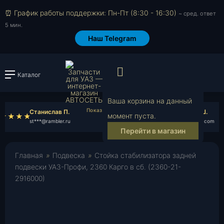
⏰ График работы поддержки: Пн-Пт (8:30 - 16:30)
~ сред. ответ
5 мин.
Наш Telegram
Просмотр корзи
Каталог
Войти или зарегистрировать
Ваша корзина на данный
Станислав П.
Анатолий Ш.
момент пуста.
st***@rambler.ru
an***@yahoo.com
Перейти в магазин
Главная
»
Подвеска
»
Стойка стабилизатора задней
подвески УАЗ-Профи, 2360 Карго в сб. (2360-21-
2916000)