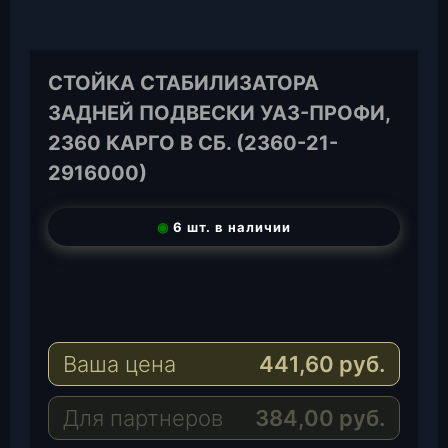
СТОЙКА СТАБИЛИЗАТОРА
ЗАДНЕЙ ПОДВЕСКИ УАЗ-ПРОФИ,
2360 КАРГО В СБ. (2360-21-
2916000)
◉
6 шт. в наличии
T
e
W
l
h
E
e
a
-
Ваша цена
441,60
руб.
g
t
M
r
s
a
a
A
i
Для партнеров
384,00
руб.
m
p
l