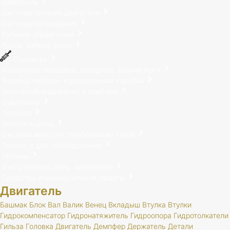
Двигатель
Система питания двигателя
Система охлаждения
Рулевое управление
Кузов, кабина, рама
Подвеска
Карданная передача, передний, задний мост
Коробка передач и раздаточная коробка
Электрооборудование и приборы
Сцепление
Тормоза
Колеса и шины
Система выпуска отработавших газов
Тюнинг и доп. оборудование
Метизы
Инструменты, спец. литература
Средства индивидуальной защиты
Двигатель
Башмак
Блок
Вал
Валик
Венец
Вкладыш
Втулка
Втулки
Гидрокомпенсатор
Гидронатяжитель
Гидроопора
Гидротолкатели
Гильза
Головка
Двигатель
Демпфер
Держатель
Детали