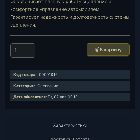
Обеспечивает плавную работу сцепления и
комфортное управление автомобилем.
Гарантирует надежность и долговечность системы
сцепления.
К
🛒 В корзину
о
л
и
Код товара:
00001016
ч
е
Категория:
Сцепление
с
Дата обновления:
Пт, 07 Авг. 09:19
т
в
о
т
Характеристики
о
в
Доставка и оплата