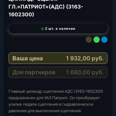
ГЛ.»ПАТРИОТ»(АДС) (3163-
1602300)
◉
2 шт. в наличии
E
W
T
-
h
e
M
a
l
Ваша цена
1 932,00
руб.
a
t
e
i
s
g
l
A
r
Для партнеров
1 680,00
руб.
p
a
p
m
Главный цилиндр сцепления АДС (3163-1602300)
предназначен для УАЗ Патриот. Он преобразует
усилие педали сцепления в гидравлическое
давление для выключения сцепления.