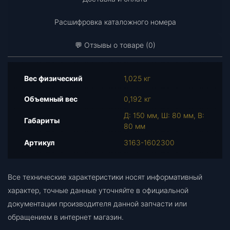
а
р
Расшифровка каталожного номера
а
Ц
💬 Отзывы о товаре (0)
и
л
и
Вес физический
1,025 кг
н
д
Объемный вес
0,192 кг
р
Д: 150 мм, Ш: 80 мм, В:
с
Габариты
80 мм
ц
е
Артикул
3163-1602300
п
л
Все технические характеристики носят информативный
.
г
характер, точные данные уточняйте в официальной
л
документации производителя данной запчасти или
.
обращением в интернет магазин.
"