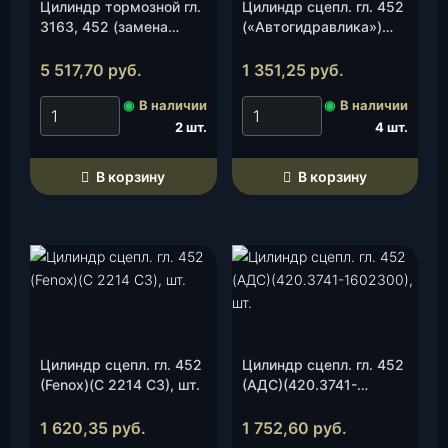
Цилиндр тормозной гл.
Цилиндр сцепл. гл. 452
3163, 452 (замена
(«Автогидравлика»)
Чехия)(KNU-3505010-
(3741-1602300-95), шт.
63), шт.
5 517,70
руб.
1 351,25
руб.
◉
В наличии
◉
В наличии
2 шт.
4 шт.
В корзину
В корзину
Цилиндр сцепл. гл. 452
Цилиндр сцепл. гл. 452
(Fenox)(C 2214 C3), шт.
(АДС)(420.3741-
1602300), шт.
1 620,35
руб.
1 752,60
руб.