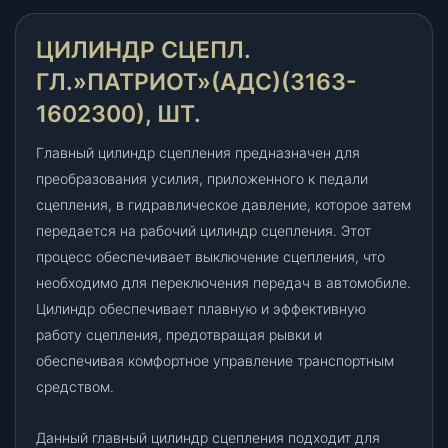
П
а
ЦИЛИНДР СЦЕПЛ.
т
ГЛ.»ПАТРИОТ»(АДС)(3163-
р
и
1602300), ШТ.
о
т
Главный цилиндр сцепления предназначен для
"
преобразования усилия, приложенного к педали
(
сцепления, в гидравлическое давление, которое затем
А
передается на рабочий цилиндр сцепления. Этот
Д
процесс обеспечивает выключение сцепления, что
С
необходимо для переключения передач в автомобиле.
)
Цилиндр обеспечивает плавную и эффективную
(
работу сцепления, предотвращая рывки и
3
1
обеспечивая комфортное управление транспортным
6
средством.
3
-
Данный главный цилиндр сцепления подходит для