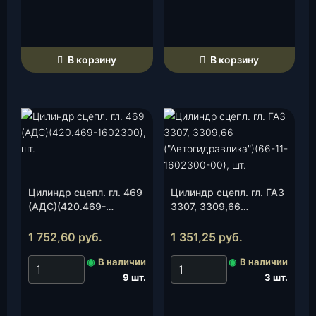
В корзину
В корзину
Цилиндр сцепл. гл. 469
Цилиндр сцепл. гл. ГАЗ
(АДС)(420.469-
3307, 3309,66
1602300), шт.
(«Автогидравлика»)
(66-11-1602300-00),
1 752,60
руб.
1 351,25
руб.
шт.
◉
В наличии
◉
В наличии
9 шт.
3 шт.