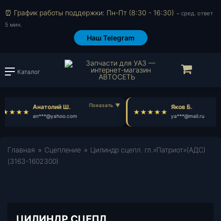
⏰ График работы поддержки: Пн-Пт (8:30 - 16:30)
~ сред. ответ
5 мин.
Наш Telegram
Прос
В
Каталог
Войти или зарегистрировать
Анатолий Ш.
Яков Б.
an***@yahoo.com
ya***@mail.ru
Главная
»
Сцепление
»
Цилиндр сцепл. гл.»Патриот»(АДС)
(3163-1602300)
ЦИЛИНДР СЦЕПЛ.