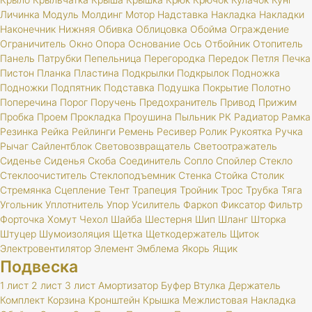
Личинка
Модуль
Молдинг
Мотор
Надставка
Накладка
Накладки
Наконечник
Нижняя
Обивка
Облицовка
Обойма
Ограждение
Ограничитель
Окно
Опора
Основание
Ось
Отбойник
Отопитель
Панель
Патрубки
Пепельница
Перегородка
Передок
Петля
Печка
Пистон
Планка
Пластина
Подкрылки
Подкрылок
Подножка
Подножки
Подпятник
Подставка
Подушка
Покрытие
Полотно
Поперечина
Порог
Поручень
Предохранитель
Привод
Прижим
Пробка
Проем
Прокладка
Проушина
Пыльник
РК
Радиатор
Рамка
Резинка
Рейка
Рейлинги
Ремень
Ресивер
Ролик
Рукоятка
Ручка
Рычаг
Сайлентблок
Световозвращатель
Светоотражатель
Сиденье
Сиденья
Скоба
Соединитель
Сопло
Спойлер
Стекло
Стеклоочиститель
Стеклоподъемник
Стенка
Стойка
Столик
Стремянка
Сцепление
Тент
Трапеция
Тройник
Трос
Трубка
Тяга
Угольник
Уплотнитель
Упор
Усилитель
Фаркоп
Фиксатор
Фильтр
Форточка
Хомут
Чехол
Шайба
Шестерня
Шип
Шланг
Шторка
Штуцер
Шумоизоляция
Щетка
Щеткодержатель
Щиток
Электровентилятор
Элемент
Эмблема
Якорь
Ящик
Подвеска
1 лист
2 лист
3 лист
Амортизатор
Буфер
Втулка
Держатель
Комплект
Корзина
Кронштейн
Крышка
Межлистовая
Накладка