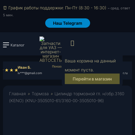
⏰ График работы поддержки: Пн-Пт (8:30 - 16:30)
~ сред. ответ
5 мин.
Наш Telegram
Просмотр корзи
Каталог
Войти или зарегистрировать
Ваша корзина на данный
Иван Б.
Антон Б.
момент пуста.
iv***@gmail.com
an***@rambler.ru
Перейти в магазин
Главная
»
Тормоза
»
Цилиндр тормозной гл. н/обр.3160
(KENO) (KNU-3505010-61/3160-00-3505010-96)