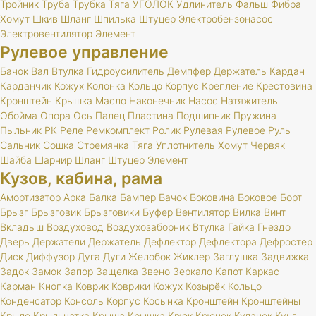
Тройник
Труба
Трубка
Тяга
УГОЛОК
Удлинитель
Фальш
Фибра
Хомут
Шкив
Шланг
Шпилька
Штуцер
Электробензонасос
Электровентилятор
Элемент
Рулевое управление
Бачок
Вал
Втулка
Гидроусилитель
Демпфер
Держатель
Кардан
Карданчик
Кожух
Колонка
Кольцо
Корпус
Крепление
Крестовина
Кронштейн
Крышка
Масло
Наконечник
Насос
Натяжитель
Обойма
Опора
Ось
Палец
Пластина
Подшипник
Пружина
Пыльник
РК
Реле
Ремкомплект
Ролик
Рулевая
Рулевое
Руль
Сальник
Сошка
Стремянка
Тяга
Уплотнитель
Хомут
Червяк
Шайба
Шарнир
Шланг
Штуцер
Элемент
Кузов, кабина, рама
Амортизатор
Арка
Балка
Бампер
Бачок
Боковина
Боковое
Борт
Брызг
Брызговик
Брызговики
Буфер
Вентилятор
Вилка
Винт
Вкладыш
Воздуховод
Воздухозаборник
Втулка
Гайка
Гнездо
Дверь
Держатели
Держатель
Дефлектор
Дефлектора
Дефростер
Диск
Диффузор
Дуга
Дуги
Желобок
Жиклер
Заглушка
Задвижка
Задок
Замок
Запор
Защелка
Звено
Зеркало
Капот
Каркас
Карман
Кнопка
Коврик
Коврики
Кожух
Козырёк
Кольцо
Конденсатор
Консоль
Корпус
Косынка
Кронштейн
Кронштейны
Крыло
Крыльчатка
Крыша
Крышка
Крюк
Крючок
Кулачок
Кунг