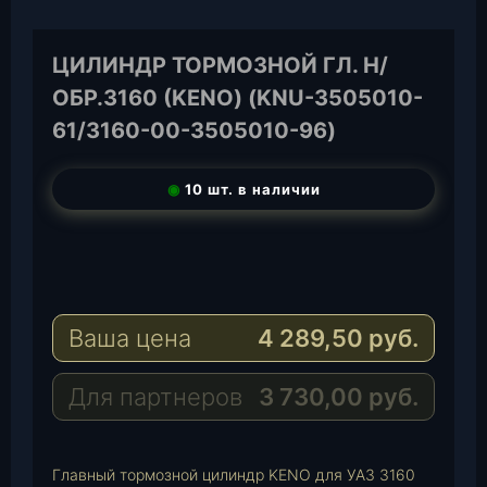
ЦИЛИНДР ТОРМОЗНОЙ ГЛ. Н/
ОБР.3160 (KENO) (KNU-3505010-
61/3160-00-3505010-96)
◉
10 шт. в наличии
T
e
W
l
h
E
e
a
-
Ваша цена
4 289,50
руб.
g
t
M
r
s
a
a
A
i
Для партнеров
3 730,00
руб.
m
p
l
p
Главный тормозной цилиндр KENO для УАЗ 3160