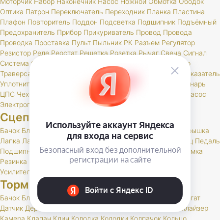
Моторчик
Набор
Наконечник
Насос
Ножной
Обмотка
Ободок
Оптика
Патрон
Переключатель
Переходник
Планка
Пластина
Плафон
Повторитель
Поддон
Подсветка
Подшипник
Подъёмный
Предохранитель
Прибор
Прикуриватель
Провод
Провода
Проводка
Проставка
Пульт
Пыльник
РК
Разъем
Регулятор
Резистор
Реле
Реостат
Решетка
Розетка
Рычаг
Свеча
Сигнал
Система
Скоба
Соединитель
Спидометр
Стартер
Стекло
Траверса
Трамблер
Транспондер
Трос
Трубка
Тумблер
Указатель
Уплотнитель
Установ
Устройство
Фара
Фароискатель
Фонарь
ЦПС
Чехол
Шкив
Щетка
Щеточный
Щиток
Электробензонасос
Электропривод
Якорь
Сцепление
Бачок
Блок
Вилка
Втулка
Диск
Картер
Корзина
Корпус
Крышка
Лапка
Лапки
Манжета
Муфта
Накладка
Опора
Ось
Палец
Педаль
Подшипник
Поршень
Пресс
Пружина
Пыльник
РК
Раб
Рамка
Резинка
Рычаг
Скоба
Сцепление
Толкатель
Трубка
Тяга
Усилитель
Цилиндр
Шаровая
Шланг
Шток
Тормоза
Бачок
Блок
Вакуумный
Вал
Вилка
Винт
Втулка
Гидроагрегат
Датчик
Держатель
Диск
Жгут
Жидкость
Звено
Иммобилайзер
Камера
Клапан
Клин
Колодка
Колодки
Колпачок
Кольцо