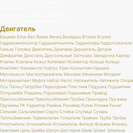
Тюнинг и доп. оборудование
Метизы
Инструменты, спец. литература
Средства индивидуальной защиты
Двигатель
Башмак
Блок
Вал
Валик
Венец
Вкладыш
Втулка
Втулки
Гидрокомпенсатор
Гидронатяжитель
Гидроопора
Гидротолкатели
Гильза
Головка
Двигатель
Демпфер
Держатель
Детали
Диафрагма
Дроссель
Дроссельный
Заглушка
Звездочка
Картер
Клапан
Клапана
Кожух
Коленвал
Коллектор
Кольца
Кольцо
Комплект
Коромысло
Корпус
Кран
Кронштейн
Крышка
Маслонасос
Маслоотражатель
Маховик
Механизм
Молдинг
Моторкомплект
Муфта
Набор
Насос
Натяжитель
Натяжное
Опора
Ось
Палец
Патрубки
Переходник
Пластина
Подушка
Подшипник
Полушайба
Поршень
Поршневая
Поршневые
Привод
Приспособление
Приспособления
Пробка
Прокладка
Пружина
Пружины
РК
Радиатор
Ремень
Ресивер
Ролик
Ролики
Рычаг
Сальник
Сальниковая
Седло
Стойка
Ступица
Сухарь
Теплообменник
Термоклапан
Толкатели
Тройник
Труба
Трубка
Уплотнитель
Успокоители
Успокоитель
Фильтр
Флажки
Фланец
Храповик
Цепь
Шайба
Шатун
Шестерня
Шкив
Шланг
Шпилька