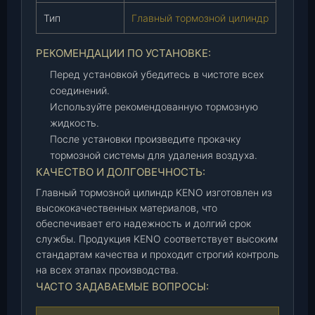
K
Тип
Главный тормозной цилиндр
N
U
-
РЕКОМЕНДАЦИИ ПО УСТАНОВКЕ:
3
Перед установкой убедитесь в чистоте всех
5
соединений.
0
Используйте рекомендованную тормозную
5
жидкость.
0
После установки произведите прокачку
1
тормозной системы для удаления воздуха.
0
КАЧЕСТВО И ДОЛГОВЕЧНОСТЬ:
-
Главный тормозной цилиндр KENO изготовлен из
6
высококачественных материалов, что
1
обеспечивает его надежность и долгий срок
/
службы. Продукция KENO соответствует высоким
3
стандартам качества и проходит строгий контроль
1
на всех этапах производства.
6
ЧАСТО ЗАДАВАЕМЫЕ ВОПРОСЫ:
0
-