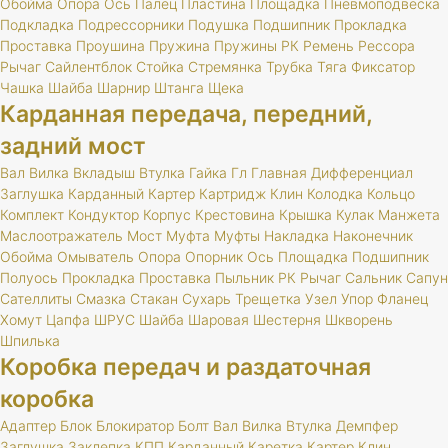
Обойма
Опора
Ось
Палец
Пластина
Площадка
Пневмоподвеска
Подкладка
Подрессорники
Подушка
Подшипник
Прокладка
Проставка
Проушина
Пружина
Пружины
РК
Ремень
Рессора
Рычаг
Сайлентблок
Стойка
Стремянка
Трубка
Тяга
Фиксатор
Чашка
Шайба
Шарнир
Штанга
Щека
Карданная передача, передний,
задний мост
Вал
Вилка
Вкладыш
Втулка
Гайка
Гл
Главная
Дифференциал
Заглушка
Карданный
Картер
Картридж
Клин
Колодка
Кольцо
Комплект
Кондуктор
Корпус
Крестовина
Крышка
Кулак
Манжета
Маслоотражатель
Мост
Муфта
Муфты
Накладка
Наконечник
Обойма
Омыватель
Опора
Опорник
Ось
Площадка
Подшипник
Полуось
Прокладка
Проставка
Пыльник
РК
Рычаг
Сальник
Сапун
Сателлиты
Смазка
Стакан
Сухарь
Трещетка
Узел
Упор
Фланец
Хомут
Цапфа
ШРУС
Шайба
Шаровая
Шестерня
Шкворень
Шпилька
Коробка передач и раздаточная
коробка
Адаптер
Блок
Блокиратор
Болт
Вал
Вилка
Втулка
Демпфер
Заглушка
Заклепка
КПП
Карданный
Каретка
Картер
Клин