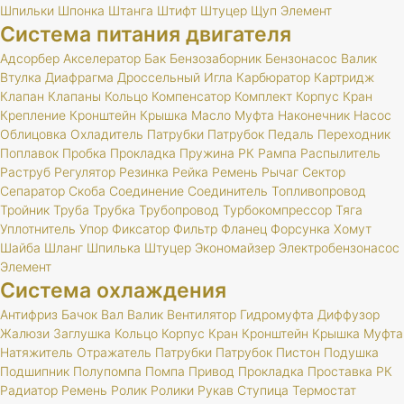
Шпильки
Шпонка
Штанга
Штифт
Штуцер
Щуп
Элемент
Система питания двигателя
Адсорбер
Акселератор
Бак
Бензозаборник
Бензонасос
Валик
Втулка
Диафрагма
Дроссельный
Игла
Карбюратор
Картридж
Клапан
Клапаны
Кольцо
Компенсатор
Комплект
Корпус
Кран
Крепление
Кронштейн
Крышка
Масло
Муфта
Наконечник
Насос
Облицовка
Охладитель
Патрубки
Патрубок
Педаль
Переходник
Поплавок
Пробка
Прокладка
Пружина
РК
Рампа
Распылитель
Раструб
Регулятор
Резинка
Рейка
Ремень
Рычаг
Сектор
Сепаратор
Скоба
Соединение
Соединитель
Топливопровод
Тройник
Труба
Трубка
Трубопровод
Турбокомпрессор
Тяга
Уплотнитель
Упор
Фиксатор
Фильтр
Фланец
Форсунка
Хомут
Шайба
Шланг
Шпилька
Штуцер
Экономайзер
Электробензонасос
Элемент
Система охлаждения
Антифриз
Бачок
Вал
Валик
Вентилятор
Гидромуфта
Диффузор
Жалюзи
Заглушка
Кольцо
Корпус
Кран
Кронштейн
Крышка
Муфта
Натяжитель
Отражатель
Патрубки
Патрубок
Пистон
Подушка
Подшипник
Полупомпа
Помпа
Привод
Прокладка
Проставка
РК
Радиатор
Ремень
Ролик
Ролики
Рукав
Ступица
Термостат