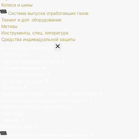
Колеса и шины
Система выпуска отработавших газов
Тюнинг и доп. оборудование
Метизы
Инструменты, спец. литература
Средства индивидуальной защиты
Каталог запчастей
8 807
Двигатель
Система питания двигателя
Система охлаждения
Рулевое управление
Кузов, кабина, рама
Подвеска
Карданная передача, передний, задний мост
Коробка передач и раздаточная коробка
Электрооборудование и приборы
Сцепление
Тормоза
Колеса и шины
Система выпуска отработавших газов