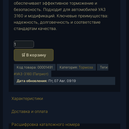
обеспечивает эффективное торможение и
безопасность. Подходит для автомобилей УАЗ
3160 и модификаций. Ключевые преимущества:
надежность, долговечность и соответствие
стандартам качества.
К
о
🛒 В корзину
л
и
Код товара:
00001491
Категория:
Тормоза
Теги:
ч
#УАЗ-3160 (Патриот)
е
Дата обновления:
Пт, 07 Авг. 09:19
с
т
в
Характеристики
о
т
Доставка и оплата
о
в
Расшифровка каталожного номера