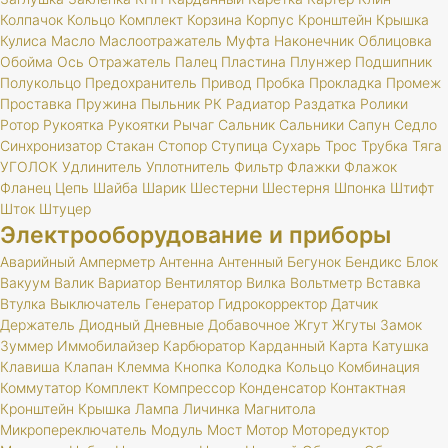
Колпачок
Кольцо
Комплект
Корзина
Корпус
Кронштейн
Крышка
Кулиса
Масло
Маслоотражатель
Муфта
Наконечник
Облицовка
Обойма
Ось
Отражатель
Палец
Пластина
Плунжер
Подшипник
Полукольцо
Предохранитель
Привод
Пробка
Прокладка
Промеж
Проставка
Пружина
Пыльник
РК
Радиатор
Раздатка
Ролики
Ротор
Рукоятка
Рукоятки
Рычаг
Сальник
Сальники
Сапун
Седло
Синхронизатор
Стакан
Стопор
Ступица
Сухарь
Трос
Трубка
Тяга
УГОЛОК
Удлинитель
Уплотнитель
Фильтр
Флажки
Флажок
Фланец
Цепь
Шайба
Шарик
Шестерни
Шестерня
Шпонка
Штифт
Шток
Штуцер
Электрооборудование и приборы
Аварийный
Амперметр
Антенна
Антенный
Бегунок
Бендикс
Блок
Вакуум
Валик
Вариатор
Вентилятор
Вилка
Вольтметр
Вставка
Втулка
Выключатель
Генератор
Гидрокорректор
Датчик
Держатель
Диодный
Дневные
Добавочное
Жгут
Жгуты
Замок
Зуммер
Иммобилайзер
Карбюратор
Карданный
Карта
Катушка
Клавиша
Клапан
Клемма
Кнопка
Колодка
Кольцо
Комбинация
Коммутатор
Комплект
Компрессор
Конденсатор
Контактная
Кронштейн
Крышка
Лампа
Личинка
Магнитола
Микропереключатель
Модуль
Мост
Мотор
Моторедуктор