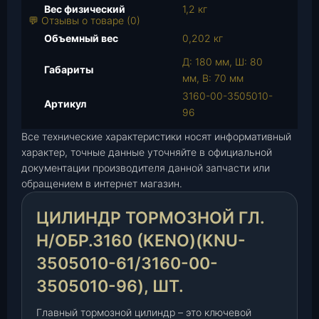
а
Вес физический
1,2 кг
р
💬 Отзывы о товаре (0)
а
Объемный вес
0,202 кг
Ц
Д: 180 мм, Ш: 80
и
Габариты
мм, В: 70 мм
л
3160-00-3505010-
и
Артикул
96
н
д
Все технические характеристики носят информативный
р
характер, точные данные уточняйте в официальной
т
документации производителя данной запчасти или
о
обращением в интернет магазин.
р
ЦИЛИНДР ТОРМОЗНОЙ ГЛ.
м
о
Н/ОБР.3160 (KENO)(KNU-
з
3505010-61/3160-00-
н
о
3505010-96), ШТ.
й
Главный тормозной цилиндр – это ключевой
г