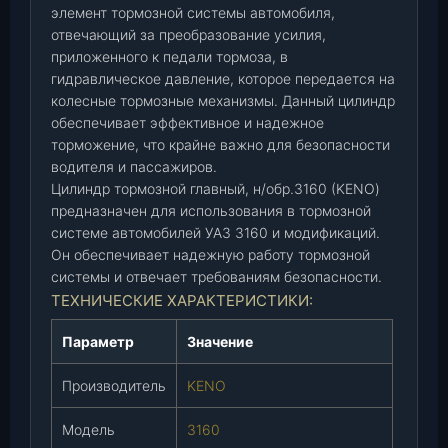
элемент тормозной системы автомобиля,
л
отвечающий за преобразование усилия,
.
приложенного к педали тормоза, в
н
гидравлическое давление, которое передается на
/
колесные тормозные механизмы. Данный цилиндр
о
обеспечивает эффективное и надежное
б
торможение, что крайне важно для безопасности
р
водителя и пассажиров.
.
Цилиндр тормозной главный, н/обр.3160 (KENO)
3
предназначен для использования в тормозной
1
системе автомобилей УАЗ 3160 и модификаций.
6
Он обеспечивает надежную работу тормозной
0
системы и отвечает требованиям безопасности.
(
ТЕХНИЧЕСКИЕ ХАРАКТЕРИСТИКИ:
K
E
Параметр
Значение
N
O
Производитель
KENO
)
(
Модель
3160