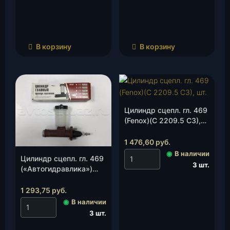
В корзину
В корзину
Цилиндр сцепл. гл. 469
(Fenox)(С 2209.5 С3),
шт.
1 476,60
руб.
◉
В наличии
Цилиндр сцепл. гл. 469
3 шт.
(«Автогидравлика»)
(469-1602300), шт.
1 293,75
руб.
◉
В наличии
3 шт.