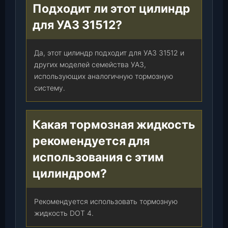
Подходит ли этот цилиндр
0
0
для УАЗ 31512?
-
3
Да, этот цилиндр подходит для УАЗ 31512 и
5
других моделей семейства УАЗ,
0
использующих аналогичную тормозную
5
систему.
0
1
0
Какая тормозная жидкость
-
9
рекомендуется для
6
использования с этим
)
цилиндром?
,
ш
т
Рекомендуется использовать тормозную
.
жидкость DOT 4.