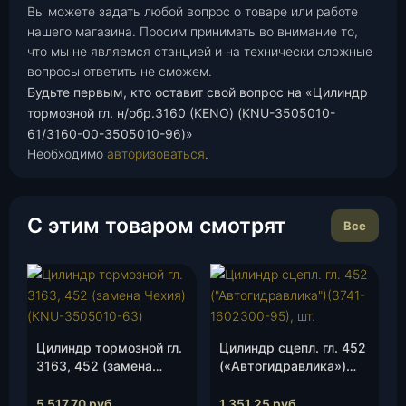
Вы можете задать любой вопрос о товаре или работе
нашего магазина. Просим принимать во внимание то,
что мы не являемся станцией и на технически сложные
вопросы ответить не сможем.
Будьте первым, кто оставит свой вопрос на «Цилиндр
тормозной гл. н/обр.3160 (KENO) (KNU-3505010-
61/3160-00-3505010-96)»
Необходимо
авторизоваться
.
С этим товаром смотрят
Все
Цилиндр тормозной гл.
Цилиндр сцепл. гл. 452
3163, 452 (замена
(«Автогидравлика»)
Чехия)(KNU-3505010-
(3741-1602300-95), шт.
63), шт.
5 517,70
руб.
1 351,25
руб.