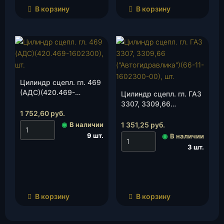
В корзину
В корзину
Цилиндр сцепл. гл. 469
(АДС)(420.469-
Цилиндр сцепл. гл. ГАЗ
1602300), шт.
3307, 3309,66
1 752,60
руб.
(«Автогидравлика»)
(66-11-1602300-00),
◉
В наличии
1 351,25
руб.
шт.
9 шт.
◉
В наличии
3 шт.
В корзину
В корзину