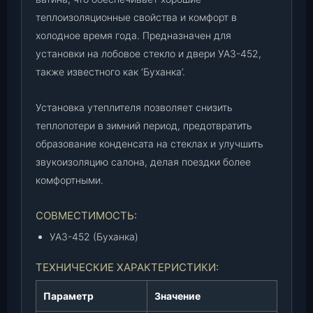
2
теплоизоляционные свойства и комфорт в
№
3
холодное время года. Предназначен для
(
установки на лобовое стекло и двери УАЗ-452,
в
также известного как ‘Буханка’.
а
т
Установка утеплителя позволяет снизить
и
теплопотери в зимний период, предотвратить
н
образование конденсата на стеклах и улучшить
)
звукоизоляцию салона, делая поездки более
(
А
комфортными.
в
т
СОВМЕСТИМОСТЬ:
о
УАЗ-452 (Буханка)
т
е
ТЕХНИЧЕСКИЕ ХАРАКТЕРИСТИКИ:
к
с
Параметр
Значение
т