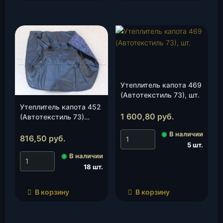
Утеплитель капота 469
(Автотекстиль 73), шт.
Утеплитель капота 452
1 600,80
руб.
(Автотекстиль 73)
(улучшеный чёрный),
◉
В наличии
шт.
816,50
руб.
5 шт.
◉
В наличии
18 шт.
В корзину
В корзину