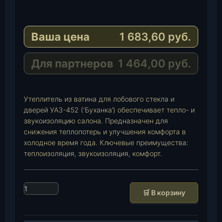
e
W
l
h
E
e
a
-
Ваша цена
1 683,60
руб.
g
t
M
r
s
a
a
A
i
Для партнеров
1 464,00
руб.
m
p
l
p
Утеплитель из ватина для лобового стекла и
дверей УАЗ-452 (‘Буханка’) обеспечивает тепло- и
звукоизоляцию салона. Предназначен для
снижения теплопотерь и улучшения комфорта в
холодное время года. Ключевые преимущества:
теплоизоляция, звукоизоляция, комфорт.
К
🛒 В корзину
о
л