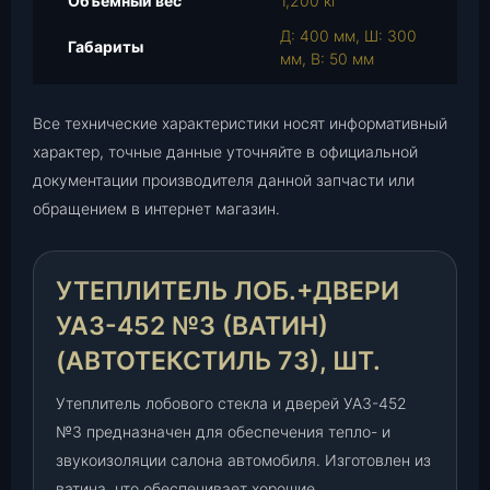
Объемный вес
1,200 кг
е
Д: 400 мм, Ш: 300
л
Габариты
мм, В: 50 мм
ь
л
о
Все технические характеристики носят информативный
б
характер, точные данные уточняйте в официальной
.
документации производителя данной запчасти или
+
обращением в интернет магазин.
д
в
е
УТЕПЛИТЕЛЬ ЛОБ.+ДВЕРИ
р
и
УАЗ-452 №3 (ВАТИН)
У
(АВТОТЕКСТИЛЬ 73), ШТ.
А
З
Утеплитель лобового стекла и дверей УАЗ-452
-
№3 предназначен для обеспечения тепло- и
4
звукоизоляции салона автомобиля. Изготовлен из
5
ватина, что обеспечивает хорошие