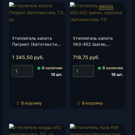
Оценка
4.00
из 5
Утеплитель капота
Утеплитель капота
Патриот (Автотекстиль
УАЗ-452 (ватин,
73), шт.
поролон)(Автотекстиль
73), шт.
1 345,50
руб.
718,75
руб.
◉
В наличии
◉
В наличии
15 шт.
19 шт.
В корзину
В корзину