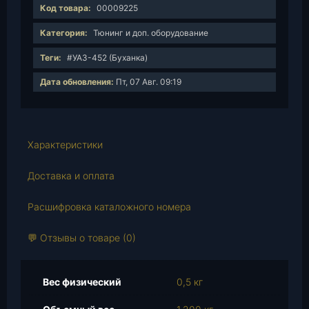
и
Код товара:
00009225
ч
е
Категория:
Тюнинг и доп. оборудование
с
Теги:
#УАЗ-452 (Буханка)
т
в
Дата обновления:
Пт, 07 Авг. 09:19
о
т
о
в
Характеристики
а
р
Доставка и оплата
а
Расшифровка каталожного номера
У
т
💬 Отзывы о товаре (0)
е
п
л
Вес физический
0,5 кг
и
т