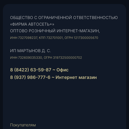
ОБЩЕСТВО С ОГРАНИЧЕННОЙ ОТВЕТСТВЕННОСТЬЮ
«ФИРМА АВТОСЕТЬ+»
ОПТОВО РОЗНИЧНЫЙ ИНТЕРНЕТ-МАГАЗИН,
ИНН 7327098237, КПП 732701001, ОГРН 1217300005670
ИП МАРТЫНОВ Д. С.
ИНН 732609035330, ОГРН 319732500000702
8 (8422) 63-59-87 ~ Офис
8 (937) 986-777-6 ~ Интернет магазин
Instagram
vk.com
Telegram
WhatsApp
E-
Mail
Покупателям