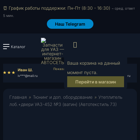
⏰ График работы поддержки: Пн-Пт (8:30 - 16:30)
~ сред. ответ
5 мин.
Наш Telegram
Просмотр корзи
Каталог
Войти или зарегистрировать
Ваша корзина на данный
Иван Ш.
Лев Е.
момент пуста.
iv***@mail.ru
le***@rambler.ru
Перейти в магазин
Главная
»
Тюнинг и доп. оборудование
»
Утеплитель
лоб.+двери УАЗ-452 №3 (ватин) (Автотекстиль 73)