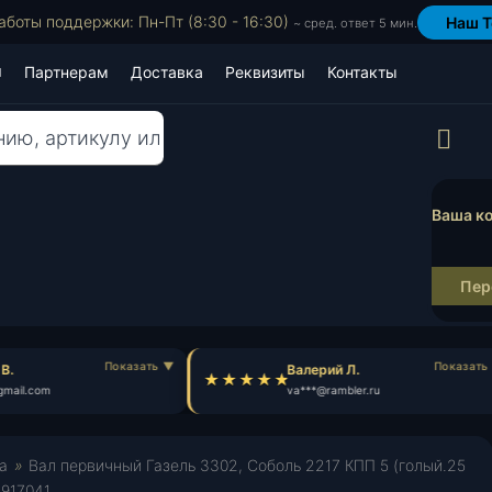
аботы поддержки: Пн-Пт (8:30 - 16:30)
Наш T
~ сред. ответ 5 мин.
Партнерам
Доставка
Реквизиты
Контакты
Пр
Ваша ко
Пер
.
Валерий Л.
mail.com
va***@rambler.ru
а
»
Вал первичный Газель 3302, Соболь 2217 КПП 5 (голый.25
(917041