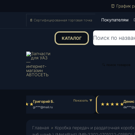
⏰ График р
Покупателям
📄 Сертифицированная торговая точка
КАТАЛОГ
Поиск
товаров
🔍 поиск товаров
Григорий Б.
Денис В
gr***@mail.ru
de***@g
Главная
»
Коробка передач и раздаточная коробк
зуб.шлиф.) (MetalPart) (МР-3302-1701022-01PRO) 