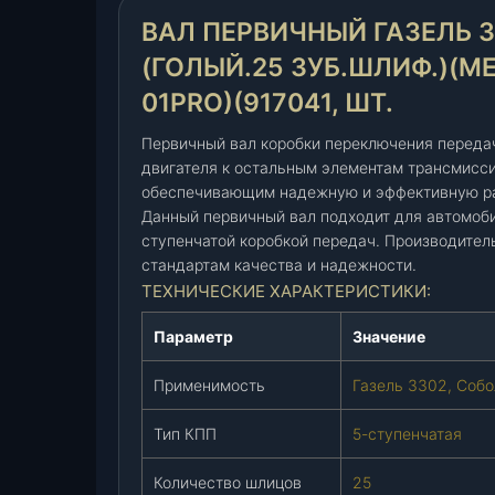
в
ВАЛ ПЕРВИЧНЫЙ ГАЗЕЛЬ 33
и
ч
(ГОЛЫЙ.25 ЗУБ.ШЛИФ.)(ME
н
01PRO)(917041, ШТ.
ы
й
Первичный вал коробки переключения передач
Г
двигателя к остальным элементам трансмисси
а
обеспечивающим надежную и эффективную ра
з
Данный первичный вал подходит для автомоби
е
ступенчатой коробкой передач. Производитель
л
стандартам качества и надежности.
ь
ТЕХНИЧЕСКИЕ ХАРАКТЕРИСТИКИ:
3
3
Параметр
Значение
0
Применимость
Газель 3302, Собо
2
,
Тип КПП
5-ступенчатая
С
о
Количество шлицов
25
б