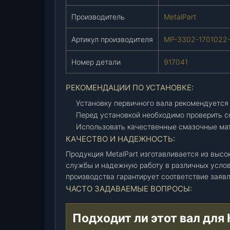
о
Производитель
MetalPart
л
ь
Артикул производителя
МР-3302-1701022
2
2
Номер детали
917041
1
7
РЕКОМЕНДАЦИИ ПО УСТАНОВКЕ:
К
П
Установку первичного вала рекомендуется
П
Перед установкой необходимо проверить с
5
Использовать качественные смазочные мат
(
КАЧЕСТВО И НАДЕЖНОСТЬ:
г
Продукция MetalPart изготавливается из высо
о
службы и надежную работу в различных услови
л
производства гарантирует соответствие заяв
ы
ЧАСТО ЗАДАВАЕМЫЕ ВОПРОСЫ:
й
.
Подходит ли этот вал для
2