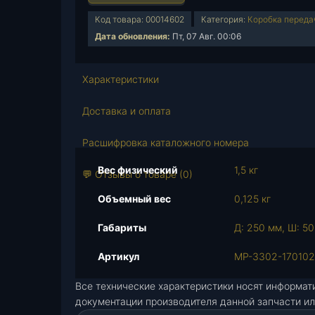
и
Код товара:
00014602
Категория:
Коробка переда
ч
Дата обновления:
Пт, 07 Авг. 00:06
е
с
т
Характеристики
в
о
Доставка и оплата
т
о
Расшифровка каталожного номера
в
Вес физический
1,5 кг
а
💬 Отзывы о товаре (0)
р
Объемный вес
0,125 кг
а
В
Габариты
Д: 250 мм, Ш: 50
а
л
Артикул
МР-3302-17010
п
Все технические характеристики носят информат
е
документации производителя данной запчасти ил
р