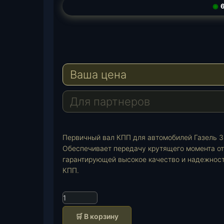
◉
6
T
e
W
l
h
E
e
a
-
Ваша цена
g
t
M
r
s
a
a
A
i
Для партнеров
m
p
l
p
Первичный вал КПП для автомобилей Газель 33
Обеспечивает передачу крутящего момента от 
гарантирующей высокое качество и надежност
КПП.
К
о
🛒 В корзину
л