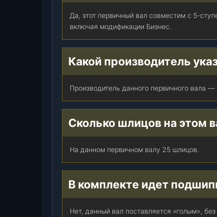
5
з
Да, этот первичный вал совместим с 5-ступ
у
включая модификации Бизнес.
б
.
ш
Какой производитель указ
л
и
Производитель данного первичного вала — M
ф
.
)
Сколько шлицов на этом в
(
M
e
На данном первичном валу 25 шлицов.
t
a
l
В комплекте идет подшип
P
a
Нет, данный вал поставляется «голым», бе
r