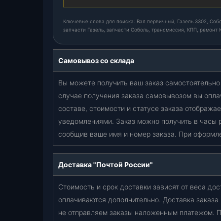
t
)
Ключевые слова для поиска: Вал первичный, Газель 3302, Собол
запчасти Газель, запчасти Соболь, трансмиссия, КПП, ремонт 
(
М
Р
Самовывоз со склада
-
3
Вы можете получить ваш заказ самостоятельно 
3
случае получения заказа самовывозом вы опла
0
составе, стоимости и статусе заказа отобража
2
уведомлениями. Заказ можно получить в часы 
-
1
сообщив ваше имя и номер заказа. При оформл
7
0
Доставка "Почтой России"
1
0
Стоимость и срок доставки зависят от веса дос
2
оплачиваются дополнительно. Доставка заказа
2
не отправляем заказы наложенным платежом. П
-