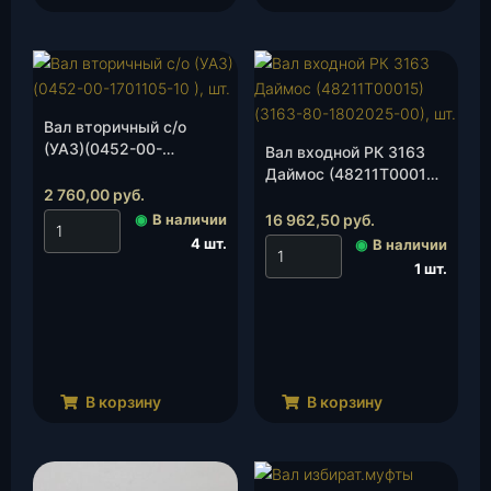
Вал вторичный с/о
(УАЗ)(0452-00-
Вал входной РК 3163
1701105-10 ), шт.
Даймос (48211Т00015)
2 760,00
руб.
(3163-80-1802025-00),
шт.
◉
В наличии
16 962,50
руб.
4 шт.
◉
В наличии
1 шт.
В корзину
В корзину