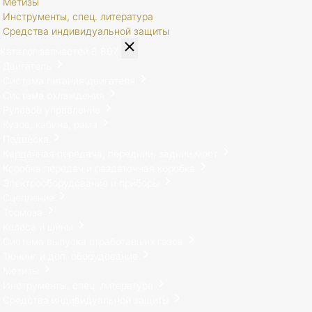
Метизы
Инструменты, спец. литература
Средства индивидуальной защиты
Каталог запчастей
8 807
Двигатель
Система питания двигателя
Система охлаждения
Рулевое управление
Кузов, кабина, рама
Подвеска
Карданная передача, передний, задний мост
Коробка передач и раздаточная коробка
Электрооборудование и приборы
Сцепление
Тормоза
Колеса и шины
Система выпуска отработавших газов
Тюнинг и доп. оборудование
Метизы
Инструменты, спец. литература
Средства индивидуальной защиты