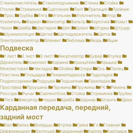
Стеклоочиститель
Стеклоподъемник
Стенка
Стойка
Столик
Стремянка
Сцепление
Тент
Трапеция
Тройник
Трос
Трубка
Тяга
Угольник
Уплотнитель
Упор
Усилитель
Фаркоп
Фиксатор
Фильтр
Форточка
Хомут
Чехол
Шайба
Шестерня
Шип
Шланг
Шторка
Штуцер
Шумоизоляция
Щетка
Щеткодержатель
Щиток
Электровентилятор
Элемент
Эмблема
Якорь
Ящик
Подвеска
1 лист
2 лист
3 лист
Амортизатор
Буфер
Втулка
Держатель
Комплект
Корзина
Кронштейн
Крышка
Межлистовая
Накладка
Обойма
Опора
Ось
Палец
Пластина
Площадка
Пневмоподвеска
Подкладка
Подрессорники
Подушка
Подшипник
Прокладка
Проставка
Проушина
Пружина
Пружины
РК
Ремень
Рессора
Рычаг
Сайлентблок
Стойка
Стремянка
Трубка
Тяга
Фиксатор
Чашка
Шайба
Шарнир
Штанга
Щека
Карданная передача, передний,
задний мост
Вал
Вилка
Вкладыш
Втулка
Гайка
Гл
Главная
Дифференциал
Заглушка
Карданный
Картер
Картридж