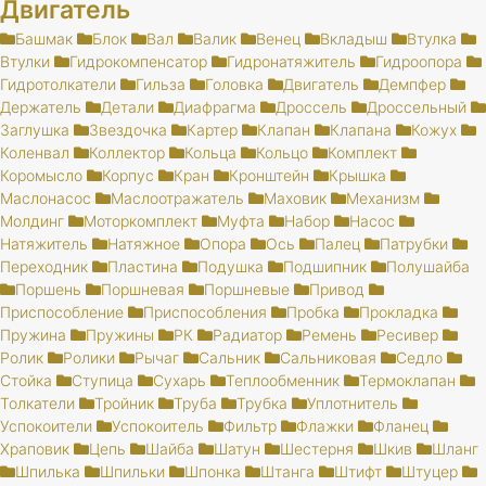
Двигатель
Башмак
Блок
Вал
Валик
Венец
Вкладыш
Втулка
Втулки
Гидрокомпенсатор
Гидронатяжитель
Гидроопора
Гидротолкатели
Гильза
Головка
Двигатель
Демпфер
Держатель
Детали
Диафрагма
Дроссель
Дроссельный
Заглушка
Звездочка
Картер
Клапан
Клапана
Кожух
Коленвал
Коллектор
Кольца
Кольцо
Комплект
Коромысло
Корпус
Кран
Кронштейн
Крышка
Маслонасос
Маслоотражатель
Маховик
Механизм
Молдинг
Моторкомплект
Муфта
Набор
Насос
Натяжитель
Натяжное
Опора
Ось
Палец
Патрубки
Переходник
Пластина
Подушка
Подшипник
Полушайба
Поршень
Поршневая
Поршневые
Привод
Приспособление
Приспособления
Пробка
Прокладка
Пружина
Пружины
РК
Радиатор
Ремень
Ресивер
Ролик
Ролики
Рычаг
Сальник
Сальниковая
Седло
Стойка
Ступица
Сухарь
Теплообменник
Термоклапан
Толкатели
Тройник
Труба
Трубка
Уплотнитель
Успокоители
Успокоитель
Фильтр
Флажки
Фланец
Храповик
Цепь
Шайба
Шатун
Шестерня
Шкив
Шланг
Шпилька
Шпильки
Шпонка
Штанга
Штифт
Штуцер