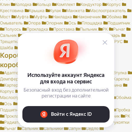
Клин
Колодка
Кольцо
Комплект
Кондуктор
Корпус
Крестовина
Крышка
Кулак
Манжета
Маслоотражатель
Мост
Муфта
Муфты
Накладка
Наконечник
Обойма
Омыватель
Опора
Опорник
Ось
Площадка
Подшипник
Полуось
Прокладка
Проставка
Пыльник
РК
Рычаг
Сальник
Сапун
Сателлиты
Смазка
Стакан
Сухарь
Трещетка
Узел
Упор
Фланец
Хомут
Цапфа
ШРУС
Шайба
Шаровая
Шестерня
Шкворень
Шпилька
Коробка передач и раздаточная
коробка
Адаптер
Блок
Блокиратор
Болт
Вал
Вилка
Втулка
Демпфер
Заглушка
Заклепка
КПП
Карданный
Каретка
Картер
Клин
Колпачок
Кольцо
Комплект
Корзина
Корпус
Кронштейн
Крышка
Кулиса
Масло
Маслоотражатель
Муфта
Наконечник
Облицовка
Обойма
Ось
Отражатель
Палец
Пластина
Плунжер
Подшипник
Полукольцо
Предохранитель
Привод
Пробка
Прокладка
Промеж
Проставка
Пружина
Пыльник
РК
Радиатор
Раздатка
Ролики
Ротор
Рукоятка
Рукоятки
Рычаг
Сальник
Сальники
Сапун
Седло