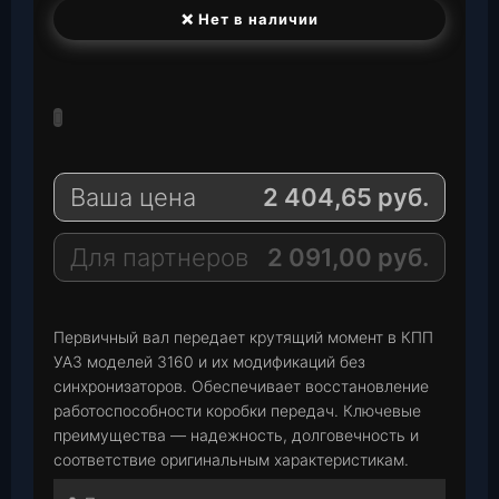
❌ Нет в наличии
T
e
W
l
h
E
e
a
-
g
t
M
Ваша цена
2 404,65
руб.
r
s
a
a
A
i
m
p
l
Для партнеров
2 091,00
руб.
p
Первичный вал передает крутящий момент в КПП
УАЗ моделей 3160 и их модификаций без
синхронизаторов. Обеспечивает восстановление
работоспособности коробки передач. Ключевые
преимущества — надежность, долговечность и
соответствие оригинальным характеристикам.