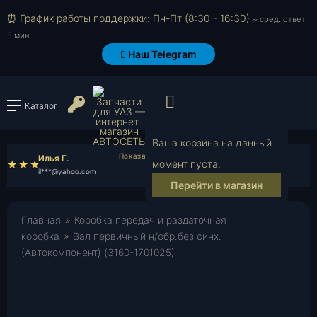
⏰ График работы поддержки: Пн-Пт (8:30 - 16:30)
~ сред. ответ
5 мин.
Наш Telegram
Просмотр корзи
Войти или зарегистрироват
Каталог
Ваша корзина на данный
Илья Г.
Валентин А.
момент пуста.
il***@yahoo.com
va***@mail.ru
Перейти в магазин
Главная
»
Коробка передач и раздаточная
коробка
»
Вал первичный н/обр.без синх.
(Автокомпонент) (3160-1701025)