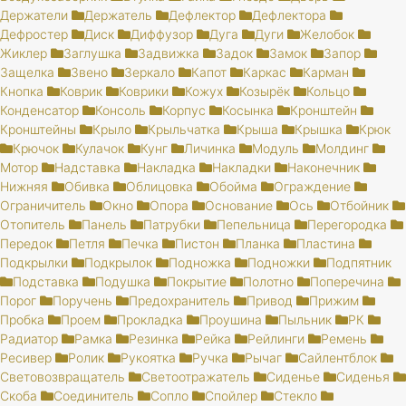
Держатели
Держатель
Дефлектор
Дефлектора
Дефростер
Диск
Диффузор
Дуга
Дуги
Желобок
Жиклер
Заглушка
Задвижка
Задок
Замок
Запор
Защелка
Звено
Зеркало
Капот
Каркас
Карман
Кнопка
Коврик
Коврики
Кожух
Козырёк
Кольцо
Конденсатор
Консоль
Корпус
Косынка
Кронштейн
Кронштейны
Крыло
Крыльчатка
Крыша
Крышка
Крюк
Крючок
Кулачок
Кунг
Личинка
Модуль
Молдинг
Мотор
Надставка
Накладка
Накладки
Наконечник
Нижняя
Обивка
Облицовка
Обойма
Ограждение
Ограничитель
Окно
Опора
Основание
Ось
Отбойник
Отопитель
Панель
Патрубки
Пепельница
Перегородка
Передок
Петля
Печка
Пистон
Планка
Пластина
Подкрылки
Подкрылок
Подножка
Подножки
Подпятник
Подставка
Подушка
Покрытие
Полотно
Поперечина
Порог
Поручень
Предохранитель
Привод
Прижим
Пробка
Проем
Прокладка
Проушина
Пыльник
РК
Радиатор
Рамка
Резинка
Рейка
Рейлинги
Ремень
Ресивер
Ролик
Рукоятка
Ручка
Рычаг
Сайлентблок
Световозвращатель
Светоотражатель
Сиденье
Сиденья
Скоба
Соединитель
Сопло
Спойлер
Стекло