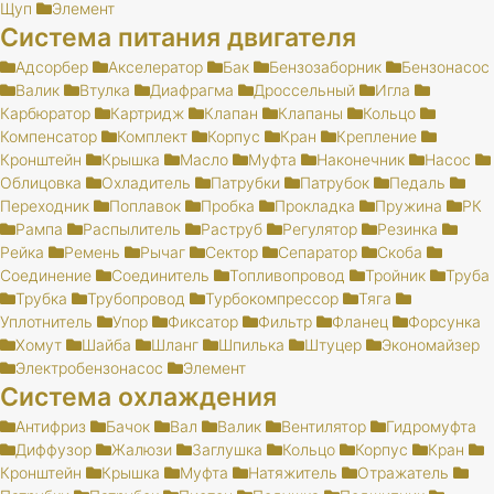
Щуп
Элемент
Система питания двигателя
Адсорбер
Акселератор
Бак
Бензозаборник
Бензонасос
Валик
Втулка
Диафрагма
Дроссельный
Игла
Карбюратор
Картридж
Клапан
Клапаны
Кольцо
Компенсатор
Комплект
Корпус
Кран
Крепление
Кронштейн
Крышка
Масло
Муфта
Наконечник
Насос
Облицовка
Охладитель
Патрубки
Патрубок
Педаль
Переходник
Поплавок
Пробка
Прокладка
Пружина
РК
Рампа
Распылитель
Раструб
Регулятор
Резинка
Рейка
Ремень
Рычаг
Сектор
Сепаратор
Скоба
Соединение
Соединитель
Топливопровод
Тройник
Труба
Трубка
Трубопровод
Турбокомпрессор
Тяга
Уплотнитель
Упор
Фиксатор
Фильтр
Фланец
Форсунка
Хомут
Шайба
Шланг
Шпилька
Штуцер
Экономайзер
Электробензонасос
Элемент
Система охлаждения
Антифриз
Бачок
Вал
Валик
Вентилятор
Гидромуфта
Диффузор
Жалюзи
Заглушка
Кольцо
Корпус
Кран
Кронштейн
Крышка
Муфта
Натяжитель
Отражатель