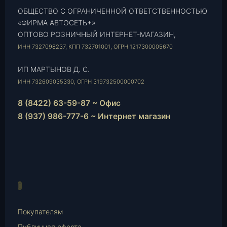
ОБЩЕСТВО С ОГРАНИЧЕННОЙ ОТВЕТСТВЕННОСТЬЮ
«ФИРМА АВТОСЕТЬ+»
ОПТОВО РОЗНИЧНЫЙ ИНТЕРНЕТ-МАГАЗИН,
ИНН 7327098237, КПП 732701001, ОГРН 1217300005670
ИП МАРТЫНОВ Д. С.
ИНН 732609035330, ОГРН 319732500000702
8 (8422) 63-59-87 ~ Офис
8 (937) 986-777-6 ~ Интернет магазин
Instagram
vk.com
Telegram
WhatsApp
E-
Mail
Покупателям
Публичная оферта