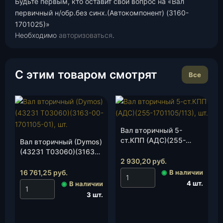
Будьте первым, кто оставит свой вопрос на «Вал
первичный н/обр.без синх.(Автокомпонент) (3160-
1701025)»
Необходимо
авторизоваться
.
С этим товаром смотрят
Все
Вал вторичный 5-
ст.КПП (АДС)(255-
Вал вторичный (Dymos)
1701105/113), шт.
(43231 Т03060)(3163-
2 930,20
руб.
00-1701105-01), шт.
16 761,25
руб.
◉
В наличии
4 шт.
◉
В наличии
3 шт.