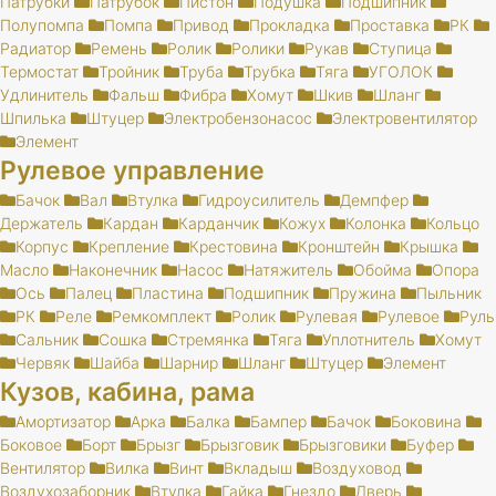
Патрубки
Патрубок
Пистон
Подушка
Подшипник
Полупомпа
Помпа
Привод
Прокладка
Проставка
РК
Радиатор
Ремень
Ролик
Ролики
Рукав
Ступица
Термостат
Тройник
Труба
Трубка
Тяга
УГОЛОК
Удлинитель
Фальш
Фибра
Хомут
Шкив
Шланг
Шпилька
Штуцер
Электробензонасос
Электровентилятор
Элемент
Рулевое управление
Бачок
Вал
Втулка
Гидроусилитель
Демпфер
Держатель
Кардан
Карданчик
Кожух
Колонка
Кольцо
Корпус
Крепление
Крестовина
Кронштейн
Крышка
Масло
Наконечник
Насос
Натяжитель
Обойма
Опора
Ось
Палец
Пластина
Подшипник
Пружина
Пыльник
РК
Реле
Ремкомплект
Ролик
Рулевая
Рулевое
Руль
Сальник
Сошка
Стремянка
Тяга
Уплотнитель
Хомут
Червяк
Шайба
Шарнир
Шланг
Штуцер
Элемент
Кузов, кабина, рама
Амортизатор
Арка
Балка
Бампер
Бачок
Боковина
Боковое
Борт
Брызг
Брызговик
Брызговики
Буфер
Вентилятор
Вилка
Винт
Вкладыш
Воздуховод
Воздухозаборник
Втулка
Гайка
Гнездо
Дверь