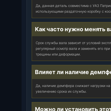
1
Да, данная деталь совместима с УАЗ Патри
8
использующими раздаточную коробку с кос
0
2
0
Как часто нужно менять в
5
4
-
Срок службы вала зависит от условий эксп
0
регулярный осмотр вала и заменять его при
0
трещины или деформации.
)
,
ш
Влияет ли наличие демпф
т
.
Да, наличие демпфера снижает нагрузки на
увеличению срока их службы.
Можно ли установить это