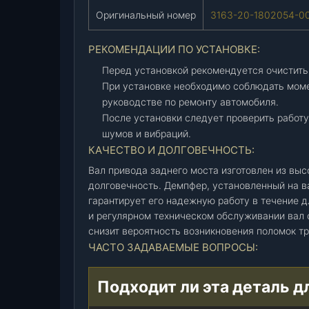
п
Оригинальный номер
3163-20-1802054-0
ф
.
РЕКОМЕНДАЦИИ ПО УСТАНОВКЕ:
Р
Перед установкой рекомендуется очистить
К
При установке необходимо соблюдать моме
(
руководстве по ремонту автомобиля.
У
После установки следует проверить работу
А
шумов и вибраций.
З
КАЧЕСТВО И ДОЛГОВЕЧНОСТЬ:
)
(
Вал привода заднего моста изготовлен из выс
долговечность. Демпфер, установленный на ва
3
гарантирует его надежную работу в течение д
1
и регулярном техническом обслуживании вал
6
снизит вероятность возникновения поломок т
3
ЧАСТО ЗАДАВАЕМЫЕ ВОПРОСЫ:
-
2
0
Подходит ли эта деталь д
-