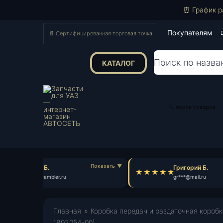
⏰ График р
Покупателям
📄 Сертифицированная торговая точка
КАТАЛОГ
Поиск
товаров
🔍 поиск товаров
Антон Б.
Григорий Б.
an***@rambler.ru
gr***@mail.ru
Главная
»
Коробка передач и раздаточная коробк
1802054-00)