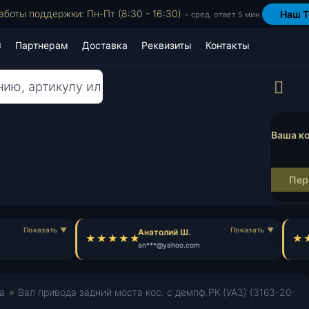
аботы поддержки: Пн-Пт (8:30 - 16:30)
Наш T
~ сред. ответ 5 мин.
Партнерам
Доставка
Реквизиты
Контакты
Пр
Ваша ко
Пер
Анатолий Ш.
an***@yahoo.com
а
»
Вал привода задний моста кос. с демпф.РК (УАЗ) (3163-20-