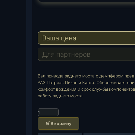
T
e
W
l
h
E
e
a
-
Ваша цена
g
t
M
r
s
a
a
A
i
Для партнеров
m
p
l
p
Вал привода заднего моста с демпфером пред
УАЗ Патриот, Пикап и Карго. Обеспечивает сн
комфорт вождения и срок службы компонентов
работу заднего моста.
К
о
🛒 В корзину
л
и