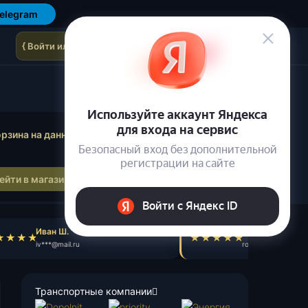
elegram
{ Войти или зарегистрироваться }
осмотр корзины
рзина на данный момент пуста.
ейти в магазин
Иван Ш.
Роман П.
iv***@mail.ru
ro***@gmail.com
Транспортные компании