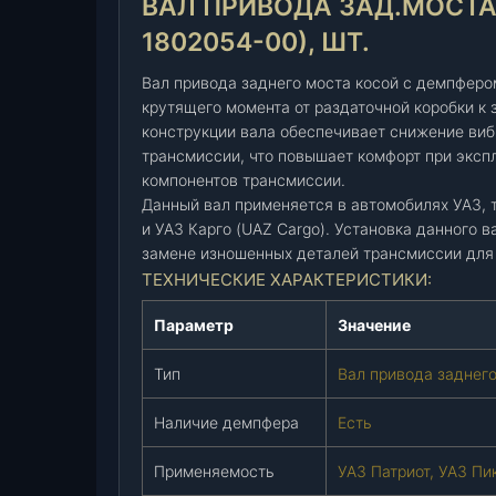
ВАЛ ПРИВОДА ЗАД.МОСТА К
о
д
1802054-00), ШТ.
а
з
Вал привода заднего моста косой с демпферо
а
крутящего момента от раздаточной коробки к
конструкции вала обеспечивает снижение виб
д
трансмиссии, что повышает комфорт при эксп
.
компонентов трансмиссии.
м
Данный вал применяется в автомобилях УАЗ, та
о
и УАЗ Карго (UAZ Cargo). Установка данного 
с
замене изношенных деталей трансмиссии для 
т
ТЕХНИЧЕСКИЕ ХАРАКТЕРИСТИКИ:
а
к
Параметр
Значение
о
с
Тип
Вал привода заднег
.
с
Наличие демпфера
Есть
д
е
Применяемость
УАЗ Патриот, УАЗ Пи
м