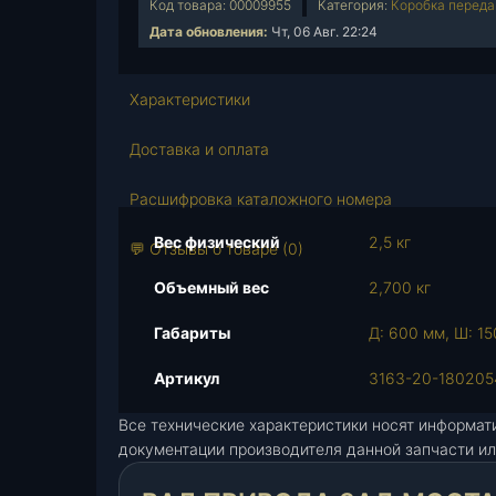
Код товара:
00009955
Категория:
Коробка переда
ч
Дата обновления:
Чт, 06 Авг. 22:24
е
с
т
Характеристики
в
о
Доставка и оплата
т
о
Расшифровка каталожного номера
в
Вес физический
2,5 кг
а
💬 Отзывы о товаре (0)
р
Объемный вес
2,700 кг
а
В
Габариты
Д: 600 мм, Ш: 15
а
л
Артикул
3163-20-180205
п
Все технические характеристики носят информат
р
документации производителя данной запчасти ил
и
в