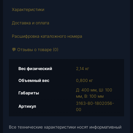
о
в
Характеристики
а
р
Доставка и оплата
а
Расшифровка каталожного номера
В
а
💬 Отзывы о товаре (0)
л
п
р
Вес физический
2,14 кг
и
в
Объемный вес
0,800 кг
о
Д: 400 мм, Ш: 100
д
Габариты
мм, В: 100 мм
а
3163-80-1802056-
з
Артикул
00
а
д
.
Все технические характеристики носят информативный
м