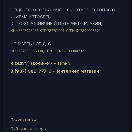
ОБЩЕСТВО С ОГРАНИЧЕННОЙ ОТВЕТСТВЕННОСТЬЮ
«ФИРМА АВТОСЕТЬ+»
ОПТОВО РОЗНИЧНЫЙ ИНТЕРНЕТ-МАГАЗИН,
ИНН 7327098237, КПП 732701001, ОГРН 1217300005670
ИП МАРТЫНОВ Д. С.
ИНН 732609035330, ОГРН 319732500000702
8 (8422) 63-59-87 ~ Офис
8 (937) 986-777-6 ~ Интернет магазин
Instagram
vk.com
Telegram
WhatsApp
E-
Mail
Покупателям
Публичная оферта