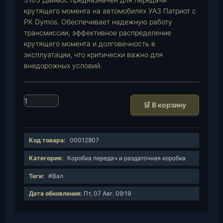
крутящего момента на автомобилях УАЗ Патриот с
РК Dymos. Обеспечивает надежную работу
трансмиссии, эффективное распределение
крутящего момента и долговечность в
эксплуатации, что критически важно для
внедорожных условий.
К
🛒 В корзину
о
л
и
Код товара:
00012907
ч
е
Категория:
Коробка передач и раздаточная коробка
с
Теги:
#Вал
т
в
Дата обновления:
Пт, 07 Авг. 09:19
о
т