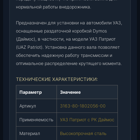
6
нормальной работы внедорожника.
3
-
Предназначен для установки на автомобили УАЗ,
8
оснащенные раздаточной коробкой Dymos
0
-
(Даймос), в частности, на модели УАЗ Патриот
1
(UAZ Patriot). Установка данного вала позволяет
8
обеспечить надежную работу трансмиссии и
0
оптимальное распределение крутящего момента.
2
0
ТЕХНИЧЕСКИЕ ХАРАКТЕРИСТИКИ:
5
6
Параметр
Значение
-
0
Артикул
3163-80-1802056-00
0
)
Применяемость
УАЗ Патриот с РК Даймос
,
ш
Материал
Высокопрочная сталь
т