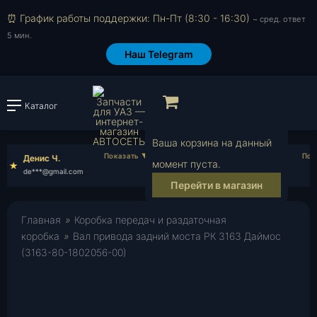
⏰ График работы поддержки: Пн-Пт (8:30 - 16:30)
~ сред. ответ
5 мин.
Наш Telegram
Просмотр корзи
Каталог
Войти или зарегистрировать
Ваша корзина на данный
Денис Ч.
Иван Б.
момент пуста.
de***@gmail.com
iv***@gmail.com
Перейти в магазин
Главная
»
Коробка передач и раздаточная
коробка
»
Вал привода задний моста РК 3163 Даймос
(3163-80-1802056-00)