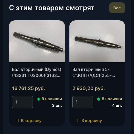
С этим товаром смотрят
Все
Вал вторичный (Dymos)
Вал вторичный 5-
(43231 Т03060)(3163-
ст.КПП (АДС)(255-
00-1701105-01), шт.
1701105/113), шт.
16 761,25
руб.
2 930,20
руб.
◉
В наличии
◉
В наличии
3 шт.
4 шт.
В корзину
В корзину