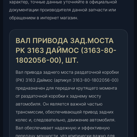
характер, точные данные уточняйте в официальной
о
документации производителя данной запчасти или
с
обращением в интернет магазин.
т
а
Р
ВАЛ ПРИВОДА ЗАД.МОСТА
К
3
РК 3163 ДАЙМОС (3163-80-
1
1802056-00), ШТ.
6
3
Вал привода заднего моста раздаточной коробки
Д
(РК) 3163 Даймос (артикул 3163-80-1802056-00)
а
предназначен для передачи крутящего момента
й
от раздаточной коробки к заднему мосту
м
автомобиля. Он является важной частью
о
с
трансмиссии, обеспечивающей привод задних
(
колес и, следовательно, движение автомобиля.
3
Вал обеспечивает надежную и эффективную
1
передачу мощности, что критически важно для