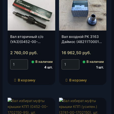
Вал вторичный с/о
Вал входной РК 3163
(УАЗ)(0452-00-
Даймос (48211Т00015)
1701105-10 ), шт.
(3163-80-1802025-00),
шт.
2 760,00
руб.
16 962,50
руб.
◉
В наличии
◉
В наличии
4 шт.
1 шт.
В корзину
В корзину