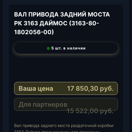
ВАЛ ПРИВОДА ЗАДНИЙ МОСТА
РК 3163 ДАЙМОС (3163-80-
1802056-00)
◉
5 шт. в наличии
T
e
W
l
h
E
e
a
-
Ваша цена
17 850,30
руб.
g
t
M
r
s
a
a
A
i
Для партнеров
m
p
l
15 522,00
руб.
p
Вал привода заднего моста раздаточной коробки
3163 Даймос предназначен для передачи