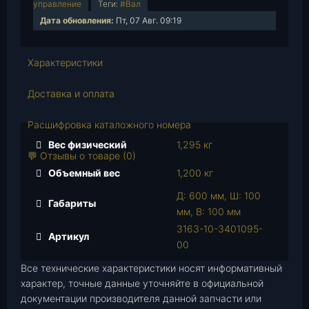
управление
Теги:
#Вал
ч
Дата обновления:
Пт, 07 Авг. 09:19
е
с
Характеристики
т
в
Доставка и оплата
о
т
Расшифровка каталожного номера
о
в
Вес физический
1,295 кг
💬 Отзывы о товаре (0)
а
Объемный вес
1,200 кг
р
а
Д: 600 мм, Ш: 100
Габариты
В
мм, В: 100 мм
а
3163-10-3401095-
Артикул
л
00
п
Все технические характеристики носят информативный
р
характер, точные данные уточняйте в официальной
о
документации производителя данной запчасти или
м