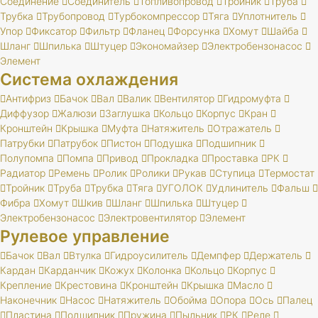
Соединение
Соединитель
Топливопровод
Тройник
Труба
Трубка
Трубопровод
Турбокомпрессор
Тяга
Уплотнитель
Упор
Фиксатор
Фильтр
Фланец
Форсунка
Хомут
Шайба
Шланг
Шпилька
Штуцер
Экономайзер
Электробензонасос
Элемент
Система охлаждения
Антифриз
Бачок
Вал
Валик
Вентилятор
Гидромуфта
Диффузор
Жалюзи
Заглушка
Кольцо
Корпус
Кран
Кронштейн
Крышка
Муфта
Натяжитель
Отражатель
Патрубки
Патрубок
Пистон
Подушка
Подшипник
Полупомпа
Помпа
Привод
Прокладка
Проставка
РК
Радиатор
Ремень
Ролик
Ролики
Рукав
Ступица
Термостат
Тройник
Труба
Трубка
Тяга
УГОЛОК
Удлинитель
Фальш
Фибра
Хомут
Шкив
Шланг
Шпилька
Штуцер
Электробензонасос
Электровентилятор
Элемент
Рулевое управление
Бачок
Вал
Втулка
Гидроусилитель
Демпфер
Держатель
Кардан
Карданчик
Кожух
Колонка
Кольцо
Корпус
Крепление
Крестовина
Кронштейн
Крышка
Масло
Наконечник
Насос
Натяжитель
Обойма
Опора
Ось
Палец
Пластина
Подшипник
Пружина
Пыльник
РК
Реле