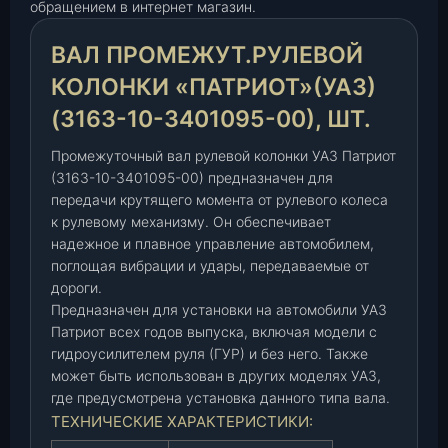
обращением в интернет магазин.
е
ж
ВАЛ ПРОМЕЖУТ.РУЛЕВОЙ
у
т
КОЛОНКИ «ПАТРИОТ»(УАЗ)
.
(3163-10-3401095-00), ШТ.
р
у
Промежуточный вал рулевой колонки УАЗ Патриот
л
(3163-10-3401095-00) предназначен для
е
передачи крутящего момента от рулевого колеса
в
к рулевому механизму. Он обеспечивает
о
надежное и плавное управление автомобилем,
й
поглощая вибрации и удары, передаваемые от
к
дороги.
Предназначен для установки на автомобили УАЗ
о
Патриот всех годов выпуска, включая модели с
л
гидроусилителем руля (ГУР) и без него. Также
о
может быть использован в других моделях УАЗ,
н
где предусмотрена установка данного типа вала.
к
ТЕХНИЧЕСКИЕ ХАРАКТЕРИСТИКИ:
и