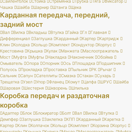
Сайлентблок
Стойка
Стремянка
Трубка
Тяга
Фиксатор
Чашка
Шайба
Шарнир
Штанга
Щека
Карданная передача, передний,
задний мост
Вал
Вилка
Вкладыш
Втулка
Гайка
Гл
Главная
Дифференциал
Заглушка
Карданный
Картер
Картридж
Клин
Колодка
Кольцо
Комплект
Кондуктор
Корпус
Крестовина
Крышка
Кулак
Манжета
Маслоотражатель
Мост
Муфта
Муфты
Накладка
Наконечник
Обойма
Омыватель
Опора
Опорник
Ось
Площадка
Подшипник
Полуось
Прокладка
Проставка
Пыльник
РК
Рычаг
Сальник
Сапун
Сателлиты
Смазка
Стакан
Сухарь
Трещетка
Узел
Упор
Фланец
Хомут
Цапфа
ШРУС
Шайба
Шаровая
Шестерня
Шкворень
Шпилька
Коробка передач и раздаточная
коробка
Адаптер
Блок
Блокиратор
Болт
Вал
Вилка
Втулка
Демпфер
Заглушка
Заклепка
КПП
Карданный
Каретка
Картер
Клин
Колпачок
Кольцо
Комплект
Корзина
Корпус
Кронштейн
Крышка
Кулиса
Масло
Маслоотражатель
Муфта