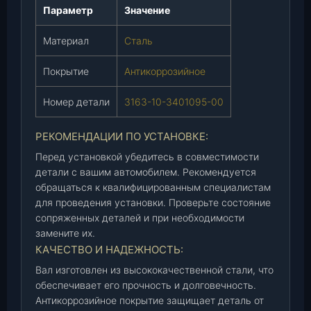
"
Параметр
Значение
П
а
Материал
Сталь
т
р
Покрытие
Антикоррозийное
и
о
Номер детали
3163-10-3401095-00
т
"
РЕКОМЕНДАЦИИ ПО УСТАНОВКЕ:
(
Перед установкой убедитесь в совместимости
У
детали с вашим автомобилем. Рекомендуется
А
обращаться к квалифицированным специалистам
З
для проведения установки. Проверьте состояние
)
сопряженных деталей и при необходимости
(
замените их.
3
КАЧЕСТВО И НАДЕЖНОСТЬ:
1
Вал изготовлен из высококачественной стали, что
6
обеспечивает его прочность и долговечность.
3
Антикоррозийное покрытие защищает деталь от
-