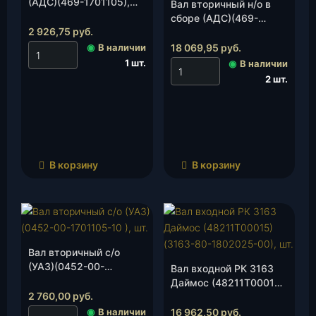
(АДС)(469-1701105),
Вал вторичный н/о в
шт.
сборе (АДС)(469-
2 926,75
руб.
1701100), шт.
◉
В наличии
18 069,95
руб.
1 шт.
◉
В наличии
2 шт.
В корзину
В корзину
Вал вторичный с/о
(УАЗ)(0452-00-
Вал входной РК 3163
1701105-10 ), шт.
Даймос (48211Т00015)
2 760,00
руб.
(3163-80-1802025-00),
шт.
◉
В наличии
16 962,50
руб.