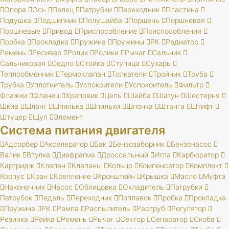
Опора
Ось
Палец
Патрубки
Переходник
Пластина
Подушка
Подшипник
Полушайба
Поршень
Поршневая
Поршневые
Привод
Приспособление
Приспособления
Пробка
Прокладка
Пружина
Пружины
РК
Радиатор
Ремень
Ресивер
Ролик
Ролики
Рычаг
Сальник
Сальниковая
Седло
Стойка
Ступица
Сухарь
Теплообменник
Термоклапан
Толкатели
Тройник
Труба
Трубка
Уплотнитель
Успокоители
Успокоитель
Фильтр
Флажки
Фланец
Храповик
Цепь
Шайба
Шатун
Шестерня
Шкив
Шланг
Шпилька
Шпильки
Шпонка
Штанга
Штифт
Штуцер
Щуп
Элемент
Система питания двигателя
Адсорбер
Акселератор
Бак
Бензозаборник
Бензонасос
Валик
Втулка
Диафрагма
Дроссельный
Игла
Карбюратор
Картридж
Клапан
Клапаны
Кольцо
Компенсатор
Комплект
Корпус
Кран
Крепление
Кронштейн
Крышка
Масло
Муфта
Наконечник
Насос
Облицовка
Охладитель
Патрубки
Патрубок
Педаль
Переходник
Поплавок
Пробка
Прокладка
Пружина
РК
Рампа
Распылитель
Раструб
Регулятор
Резинка
Рейка
Ремень
Рычаг
Сектор
Сепаратор
Скоба