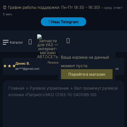
⏰ График работы поддержки: Пн-Пт (8:30 - 16:30)
~ сред. ответ
5 мин.
Наш Telegram
Просмотр корзи
Войти или зарегистрироват
Каталог
Ваша корзина на данный
Денис В.
Назар Я.
момент пуста.
de***@gmail.com
na***@gmail.com
Перейти в магазин
Главная
»
Рулевое управление
»
Вал промежут.рулевой
колонки «Патриот»(УАЗ) (3163-10-3401095-00)