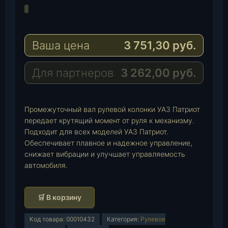
l
h
E
e
a
-
g
t
M
Ваша цена
3 751,30
руб.
r
s
a
a
A
i
m
p
l
Для партнеров
3 262,00
руб.
p
Промежуточный вал рулевой колонки УАЗ Патриот
передает крутящий момент от руля к механизму.
Подходит для всех моделей УАЗ Патриот.
Обеспечивает плавное и надежное управление,
снижает вибрации и улучшает управляемость
автомобиля.
К
🛒 В корзину
о
л
Код товара:
00010432
Категория:
Рулевое
и