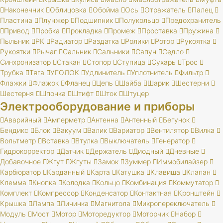
Наконечник
Облицовка
Обойма
Ось
Отражатель
Палец
Пластина
Плунжер
Подшипник
Полукольцо
Предохранитель
Привод
Пробка
Прокладка
Промеж
Проставка
Пружина
Пыльник
РК
Радиатор
Раздатка
Ролики
Ротор
Рукоятка
Рукоятки
Рычаг
Сальник
Сальники
Сапун
Седло
Синхронизатор
Стакан
Стопор
Ступица
Сухарь
Трос
Трубка
Тяга
УГОЛОК
Удлинитель
Уплотнитель
Фильтр
Флажки
Флажок
Фланец
Цепь
Шайба
Шарик
Шестерни
Шестерня
Шпонка
Штифт
Шток
Штуцер
Электрооборудование и приборы
Аварийный
Амперметр
Антенна
Антенный
Бегунок
Бендикс
Блок
Вакуум
Валик
Вариатор
Вентилятор
Вилка
Вольтметр
Вставка
Втулка
Выключатель
Генератор
Гидрокорректор
Датчик
Держатель
Диодный
Дневные
Добавочное
Жгут
Жгуты
Замок
Зуммер
Иммобилайзер
Карбюратор
Карданный
Карта
Катушка
Клавиша
Клапан
Клемма
Кнопка
Колодка
Кольцо
Комбинация
Коммутатор
Комплект
Компрессор
Конденсатор
Контактная
Кронштейн
Крышка
Лампа
Личинка
Магнитола
Микропереключатель
Модуль
Мост
Мотор
Моторедуктор
Моторчик
Набор