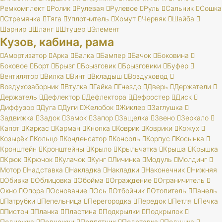
Ремкомплект
Ролик
Рулевая
Рулевое
Руль
Сальник
Сошка
Стремянка
Тяга
Уплотнитель
Хомут
Червяк
Шайба
Шарнир
Шланг
Штуцер
Элемент
Кузов, кабина, рама
Амортизатор
Арка
Балка
Бампер
Бачок
Боковина
Боковое
Борт
Брызг
Брызговик
Брызговики
Буфер
Вентилятор
Вилка
Винт
Вкладыш
Воздуховод
Воздухозаборник
Втулка
Гайка
Гнездо
Дверь
Держатели
Держатель
Дефлектор
Дефлектора
Дефростер
Диск
Диффузор
Дуга
Дуги
Желобок
Жиклер
Заглушка
Задвижка
Задок
Замок
Запор
Защелка
Звено
Зеркало
Капот
Каркас
Карман
Кнопка
Коврик
Коврики
Кожух
Козырёк
Кольцо
Конденсатор
Консоль
Корпус
Косынка
Кронштейн
Кронштейны
Крыло
Крыльчатка
Крыша
Крышка
Крюк
Крючок
Кулачок
Кунг
Личинка
Модуль
Молдинг
Мотор
Надставка
Накладка
Накладки
Наконечник
Нижняя
Обивка
Облицовка
Обойма
Ограждение
Ограничитель
Окно
Опора
Основание
Ось
Отбойник
Отопитель
Панель
Патрубки
Пепельница
Перегородка
Передок
Петля
Печка
Пистон
Планка
Пластина
Подкрылки
Подкрылок
Подножка
Подножки
Подпятник
Подставка
Подушка