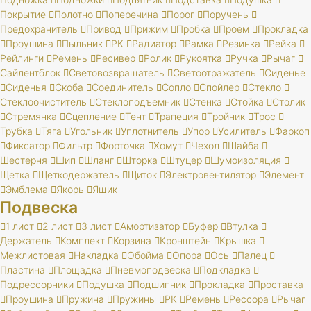
Покрытие
Полотно
Поперечина
Порог
Поручень
Предохранитель
Привод
Прижим
Пробка
Проем
Прокладка
Проушина
Пыльник
РК
Радиатор
Рамка
Резинка
Рейка
Рейлинги
Ремень
Ресивер
Ролик
Рукоятка
Ручка
Рычаг
Сайлентблок
Световозвращатель
Светоотражатель
Сиденье
Сиденья
Скоба
Соединитель
Сопло
Спойлер
Стекло
Стеклоочиститель
Стеклоподъемник
Стенка
Стойка
Столик
Стремянка
Сцепление
Тент
Трапеция
Тройник
Трос
Трубка
Тяга
Угольник
Уплотнитель
Упор
Усилитель
Фаркоп
Фиксатор
Фильтр
Форточка
Хомут
Чехол
Шайба
Шестерня
Шип
Шланг
Шторка
Штуцер
Шумоизоляция
Щетка
Щеткодержатель
Щиток
Электровентилятор
Элемент
Эмблема
Якорь
Ящик
Подвеска
1 лист
2 лист
3 лист
Амортизатор
Буфер
Втулка
Держатель
Комплект
Корзина
Кронштейн
Крышка
Межлистовая
Накладка
Обойма
Опора
Ось
Палец
Пластина
Площадка
Пневмоподвеска
Подкладка
Подрессорники
Подушка
Подшипник
Прокладка
Проставка
Проушина
Пружина
Пружины
РК
Ремень
Рессора
Рычаг