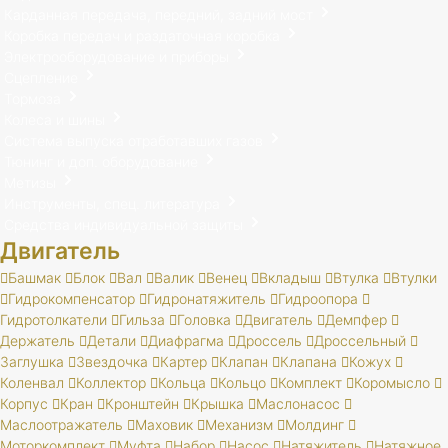
Карданная передача, передний, задний мост
Коробка передач и раздаточная коробка
Электрооборудование и приборы
Сцепление
Тормоза
Колеса и шины
Система выпуска отработавших газов
Тюнинг и доп. оборудование
Метизы
Инструменты, спец. литература
Средства индивидуальной защиты
Двигатель
Башмак
Блок
Вал
Валик
Венец
Вкладыш
Втулка
Втулки
Гидрокомпенсатор
Гидронатяжитель
Гидроопора
Гидротолкатели
Гильза
Головка
Двигатель
Демпфер
Держатель
Детали
Диафрагма
Дроссель
Дроссельный
Заглушка
Звездочка
Картер
Клапан
Клапана
Кожух
Коленвал
Коллектор
Кольца
Кольцо
Комплект
Коромысло
Корпус
Кран
Кронштейн
Крышка
Маслонасос
Маслоотражатель
Маховик
Механизм
Молдинг
Моторкомплект
Муфта
Набор
Насос
Натяжитель
Натяжное