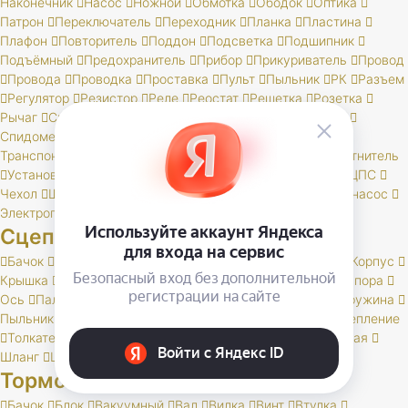
Наконечник
Насос
Ножной
Обмотка
Ободок
Оптика
Патрон
Переключатель
Переходник
Планка
Пластина
Плафон
Повторитель
Поддон
Подсветка
Подшипник
Подъёмный
Предохранитель
Прибор
Прикуриватель
Провод
Провода
Проводка
Проставка
Пульт
Пыльник
РК
Разъем
Регулятор
Резистор
Реле
Реостат
Решетка
Розетка
Рычаг
Свеча
Сигнал
Система
Скоба
Соединитель
Спидометр
Стартер
Стекло
Траверса
Трамблер
Транспондер
Трос
Трубка
Тумблер
Указатель
Уплотнитель
Установ
Устройство
Фара
Фароискатель
Фонарь
ЦПС
Чехол
Шкив
Щетка
Щеточный
Щиток
Электробензонасос
Электропривод
Якорь
Сцепление
Бачок
Блок
Вилка
Втулка
Диск
Картер
Корзина
Корпус
Крышка
Лапка
Лапки
Манжета
Муфта
Накладка
Опора
Ось
Палец
Педаль
Подшипник
Поршень
Пресс
Пружина
Пыльник
РК
Раб
Рамка
Резинка
Рычаг
Скоба
Сцепление
Толкатель
Трубка
Тяга
Усилитель
Цилиндр
Шаровая
Шланг
Шток
Тормоза
Бачок
Блок
Вакуумный
Вал
Вилка
Винт
Втулка