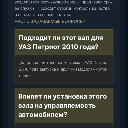
воздействия окружающей среды, продлевая срок
1
ее службы. Проходит строгий контроль качества
0
на всех этапах производства.
-
ЧАСТО ЗАДАВАЕМЫЕ ВОПРОСЫ:
3
4
Подходит ли этот вал для
0
1
УАЗ Патриот 2010 года?
0
9
Да, данная деталь совместима с УАЗ Патриот
5
2010 года выпуска и другими моделями этой
-
серии.
0
0
)
Влияет ли установка этого
,
ш
вала на управляемость
т
автомобилем?
.