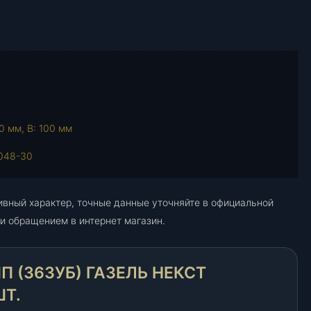
а
р
а
В
а
л
п
р
0 мм, В: 100 мм
о
048-30
м
е
ж
ивный характер, точные данные уточняйте в официальной
у
и обращением в интернет магазин.
т
о
ч
 (36ЗУБ) ГАЗЕЛЬ НЕКСТ
н
ы
ШТ.
й