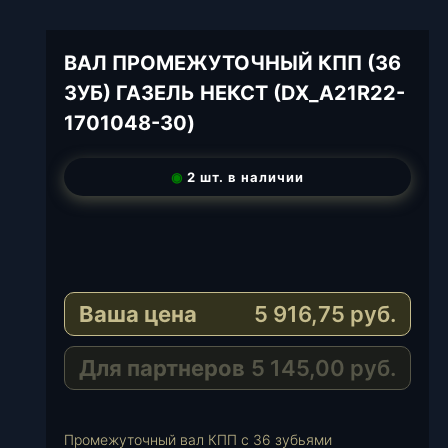
ВАЛ ПРОМЕЖУТОЧНЫЙ КПП (36
ЗУБ) ГАЗЕЛЬ НЕКСТ (DX_A21R22-
1701048-30)
◉
2 шт. в наличии
T
e
W
l
h
E
e
a
-
Ваша цена
5 916,75
руб.
g
t
M
r
s
a
a
A
i
Для партнеров
5 145,00
руб.
m
p
l
p
Промежуточный вал КПП с 36 зубьями