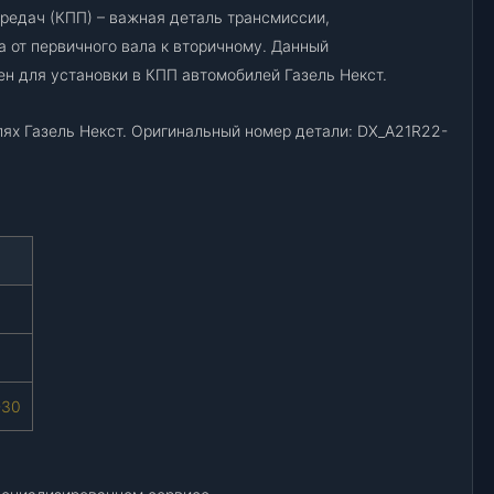
К
редач (КПП) – важная деталь трансмиссии,
П
 от первичного вала к вторичному. Данный
П
н для установки в КПП автомобилей Газель Некст.
(
3
ях Газель Некст. Оригинальный номер детали: DX_A21R22-
6
з
у
б
)
Г
а
з
е
л
ь
-30
Н
е
к