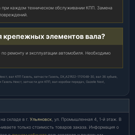
-
а при каждом техническом обслуживании КПП. Замена
3
 повреждений.
0
)
,
я крепежных элементов вала?
ш
т
.
 по ремонту и эксплуатации автомобиля. Необходимо
кст, вал КПП Газель, запчасти Газель, DX_A21R22-1701048-30, вал 36 зубьев,
 Газель Некст, запчасти для КПП, вал коробки передач, Gazelle Next,
на складе в г.
Ульяновск
, ул. Промышленная 4, 1-й этаж. В
чиваете только стоимость товаров заказа. Информация о
ется в
личном кабинете
пользователя и почтовыми