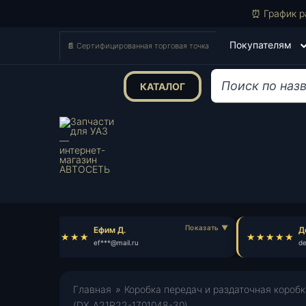
⏰ График р
Покупателям
📄 Сертифицированная торговая точка
КАТАЛОГ
Поиск
товаров
Ефим Д.
Де
ef***@mail.ru
de*
Главная
»
Коробка передач и раздаточная коробк
(DX_A21R22-1701048-30)