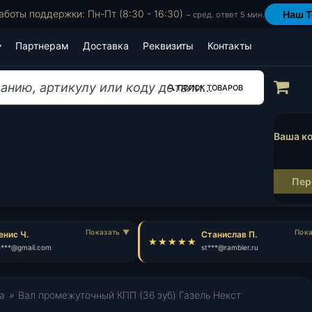
аботы поддержки: Пн-Пт (8:30 - 16:30)
Наш T
~ сред. ответ 5 мин.
Партнерам
Доставка
Реквизиты
Контакты
Пр
🔍 ПОИСК ТОВАРОВ
Ваша ко
Пер
нис Ч.
Станислав П.
**@gmail.com
st***@rambler.ru
а
»
Вал промежуточный КПП (36 зуб) Газель Некст