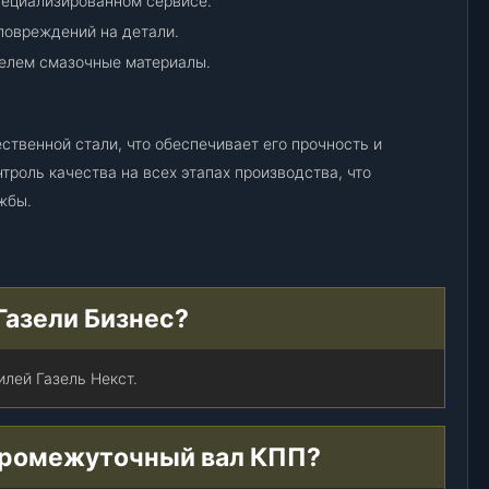
пециализированном сервисе.
с
т
повреждений на детали.
(
елем смазочные материалы.
D
X
_
ственной стали, что обеспечивает его прочность и
A
троль качества на всех этапах производства, что
2
жбы.
1
R
2
2
-
 Газели Бизнес?
1
7
0
лей Газель Некст.
1
0
 промежуточный вал КПП?
4
8