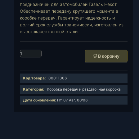
предназначен для автомобилей Газель Некст.
Обеспечивает передачу крутящего момента в
коробке передач. Гарантирует надежность и
долгий срок службы трансмиссии, изготовлен из
высококачественной стали.
К
🛒 В корзину
о
л
и
Код товара:
00011306
ч
е
Категория:
Коробка передач и раздаточная коробка
с
Дата обновления:
Пт, 07 Авг. 00:06
т
в
о
т
о
в