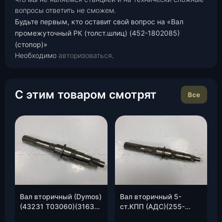
вопросы ответить не сможем.
Будьте первым, кто оставит свой вопрос на «Вал
промежуточный РК (толст.шлиц) (452-1802085)
(стопор)»
Необходимо
авторизоваться
.
С этим товаром смотрят
Все
Вал вторичный (Dymos)
Вал вторичный 5-
(43231 Т03060)(3163-
ст.КПП (АДС)(255-
00-1701105-01), шт.
1701105/113), шт.