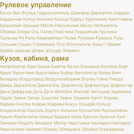
Рулевое управление
Бачок
Вал
Втулка
Гидроусилитель
Демпфер
Держатель
Кардан
Карданчик
Кожух
Колонка
Кольцо
Корпус
Крепление
Крестовина
Кронштейн
Крышка
Масло
Наконечник
Насос
Натяжитель
Обойма
Опора
Ось
Палец
Пластина
Подшипник
Пружина
Пыльник
РК
Реле
Ремкомплект
Ролик
Рулевая
Рулевое
Руль
Сальник
Сошка
Стремянка
Тяга
Уплотнитель
Хомут
Червяк
Шайба
Шарнир
Шланг
Штуцер
Элемент
Кузов, кабина, рама
Амортизатор
Арка
Балка
Бампер
Бачок
Боковина
Боковое
Борт
Брызг
Брызговик
Брызговики
Буфер
Вентилятор
Вилка
Винт
Вкладыш
Воздуховод
Воздухозаборник
Втулка
Гайка
Гнездо
Дверь
Держатели
Держатель
Дефлектор
Дефлектора
Дефростер
Диск
Диффузор
Дуга
Дуги
Желобок
Жиклер
Заглушка
Задвижка
Задок
Замок
Запор
Защелка
Звено
Зеркало
Капот
Каркас
Карман
Кнопка
Коврик
Коврики
Кожух
Козырёк
Кольцо
Конденсатор
Консоль
Корпус
Косынка
Кронштейн
Кронштейны
Крыло
Крыльчатка
Крыша
Крышка
Крюк
Крючок
Кулачок
Кунг
Личинка
Модуль
Молдинг
Мотор
Надставка
Накладка
Накладки
Наконечник
Нижняя
Обивка
Облицовка
Обойма
Ограждение