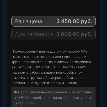
e
W
l
h
E
e
a
-
Ваша цена
3 450,00
руб.
g
t
M
r
s
a
a
A
i
Для партнеров
3 000,00
руб.
m
p
l
p
Промежуточный вал раздаточной коробки УАЗ
(толстые шлицы) предназначен для передачи
крутящего момента в трансмиссии автомобилей
УАЗ-452, УАЗ-469 и УАЗ-3151. Обеспечивает
надежную работу раздаточной коробки при
высоких нагрузках и бездорожье благодаря
прочной конструкции и толстым шлицам.
🔔 Подпишитесь на уведомления и мы отправим
вам E-MAIL сообщение, когда товар поступит на
склад.
Войти