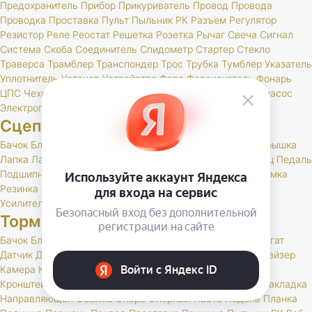
Предохранитель
Прибор
Прикуриватель
Провод
Провода
Проводка
Проставка
Пульт
Пыльник
РК
Разъем
Регулятор
Резистор
Реле
Реостат
Решетка
Розетка
Рычаг
Свеча
Сигнал
Система
Скоба
Соединитель
Спидометр
Стартер
Стекло
Траверса
Трамблер
Транспондер
Трос
Трубка
Тумблер
Указатель
Уплотнитель
Установ
Устройство
Фара
Фароискатель
Фонарь
ЦПС
Чехол
Шкив
Щетка
Щеточный
Щиток
Электробензонасос
Электропривод
Якорь
Сцепление
Бачок
Блок
Вилка
Втулка
Диск
Картер
Корзина
Корпус
Крышка
Лапка
Лапки
Манжета
Муфта
Накладка
Опора
Ось
Палец
Педаль
Подшипник
Поршень
Пресс
Пружина
Пыльник
РК
Раб
Рамка
Резинка
Рычаг
Скоба
Сцепление
Толкатель
Трубка
Тяга
Усилитель
Цилиндр
Шаровая
Шланг
Шток
Тормоза
Бачок
Блок
Вакуумный
Вал
Вилка
Винт
Втулка
Гидроагрегат
Датчик
Держатель
Диск
Жгут
Жидкость
Звено
Иммобилайзер
Камера
Клапан
Клин
Колодка
Колодки
Колпачок
Кольцо
Кронштейн
Крышка
Манжета
Маслоотражатель
Муфта
Накладка
Направляющая
Обойма
Опора
Опорный
Паста
Педаль
Планка