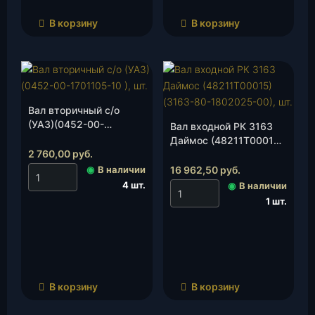
В корзину
В корзину
Вал вторичный с/о
(УАЗ)(0452-00-
Вал входной РК 3163
1701105-10 ), шт.
Даймос (48211Т00015)
2 760,00
руб.
(3163-80-1802025-00),
шт.
◉
В наличии
16 962,50
руб.
4 шт.
◉
В наличии
1 шт.
В корзину
В корзину