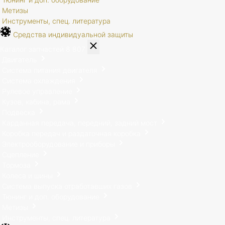
Метизы
Инструменты, спец. литература
Средства индивидуальной защиты
Каталог запчастей
8 807
Двигатель
Система питания двигателя
Система охлаждения
Рулевое управление
Кузов, кабина, рама
Подвеска
Карданная передача, передний, задний мост
Коробка передач и раздаточная коробка
Электрооборудование и приборы
Сцепление
Тормоза
Колеса и шины
Система выпуска отработавших газов
Тюнинг и доп. оборудование
Метизы
Инструменты, спец. литература