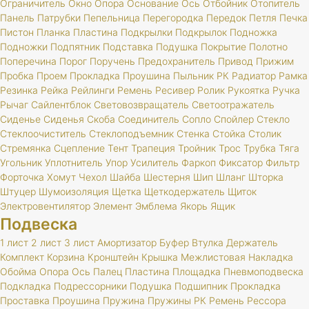
Ограничитель
Окно
Опора
Основание
Ось
Отбойник
Отопитель
Панель
Патрубки
Пепельница
Перегородка
Передок
Петля
Печка
Пистон
Планка
Пластина
Подкрылки
Подкрылок
Подножка
Подножки
Подпятник
Подставка
Подушка
Покрытие
Полотно
Поперечина
Порог
Поручень
Предохранитель
Привод
Прижим
Пробка
Проем
Прокладка
Проушина
Пыльник
РК
Радиатор
Рамка
Резинка
Рейка
Рейлинги
Ремень
Ресивер
Ролик
Рукоятка
Ручка
Рычаг
Сайлентблок
Световозвращатель
Светоотражатель
Сиденье
Сиденья
Скоба
Соединитель
Сопло
Спойлер
Стекло
Стеклоочиститель
Стеклоподъемник
Стенка
Стойка
Столик
Стремянка
Сцепление
Тент
Трапеция
Тройник
Трос
Трубка
Тяга
Угольник
Уплотнитель
Упор
Усилитель
Фаркоп
Фиксатор
Фильтр
Форточка
Хомут
Чехол
Шайба
Шестерня
Шип
Шланг
Шторка
Штуцер
Шумоизоляция
Щетка
Щеткодержатель
Щиток
Электровентилятор
Элемент
Эмблема
Якорь
Ящик
Подвеска
1 лист
2 лист
3 лист
Амортизатор
Буфер
Втулка
Держатель
Комплект
Корзина
Кронштейн
Крышка
Межлистовая
Накладка
Обойма
Опора
Ось
Палец
Пластина
Площадка
Пневмоподвеска
Подкладка
Подрессорники
Подушка
Подшипник
Прокладка
Проставка
Проушина
Пружина
Пружины
РК
Ремень
Рессора