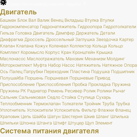
Средства индивидуальной защиты
Двигатель
Башмак
Блок
Вал
Валик
Венец
Вкладыш
Втулка
Втулки
Гидрокомпенсатор
Гидронатяжитель
Гидроопора
Гидротолкатели
Гильза
Головка
Двигатель
Демпфер
Держатель
Детали
Диафрагма
Дроссель
Дроссельный
Заглушка
Звездочка
Картер
Клапан
Клапана
Кожух
Коленвал
Коллектор
Кольца
Кольцо
Комплект
Коромысло
Корпус
Кран
Кронштейн
Крышка
Маслонасос
Маслоотражатель
Маховик
Механизм
Молдинг
Моторкомплект
Муфта
Набор
Насос
Натяжитель
Натяжное
Опора
Ось
Палец
Патрубки
Переходник
Пластина
Подушка
Подшипник
Полушайба
Поршень
Поршневая
Поршневые
Привод
Приспособление
Приспособления
Пробка
Прокладка
Пружина
Пружины
РК
Радиатор
Ремень
Ресивер
Ролик
Ролики
Рычаг
Сальник
Сальниковая
Седло
Стойка
Ступица
Сухарь
Теплообменник
Термоклапан
Толкатели
Тройник
Труба
Трубка
Уплотнитель
Успокоители
Успокоитель
Фильтр
Флажки
Фланец
Храповик
Цепь
Шайба
Шатун
Шестерня
Шкив
Шланг
Шпилька
Шпильки
Шпонка
Штанга
Штифт
Штуцер
Щуп
Элемент
Система питания двигателя