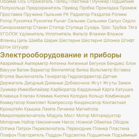
Обойма
Ось
Отражатель
Палец
Пластина
Плунжер
Подшипник
Полукольцо
Предохранитель
Привод
Пробка
Прокладка
Промеж
Проставка
Пружина
Пыльник
РК
Радиатор
Раздатка
Ролики
Ротор
Рукоятка
Рукоятки
Рычаг
Сальник
Сальники
Сапун
Седло
Синхронизатор
Стакан
Стопор
Ступица
Сухарь
Трос
Трубка
Тяга
УГОЛОК
Удлинитель
Уплотнитель
Фильтр
Флажки
Флажок
Фланец
Цепь
Шайба
Шарик
Шестерни
Шестерня
Шпонка
Штифт
Шток
Штуцер
Электрооборудование и приборы
Аварийный
Амперметр
Антенна
Антенный
Бегунок
Бендикс
Блок
Вакуум
Валик
Вариатор
Вентилятор
Вилка
Вольтметр
Вставка
Втулка
Выключатель
Генератор
Гидрокорректор
Датчик
Держатель
Диодный
Дневные
Добавочное
Жгут
Жгуты
Замок
Зуммер
Иммобилайзер
Карбюратор
Карданный
Карта
Катушка
Клавиша
Клапан
Клемма
Кнопка
Колодка
Кольцо
Комбинация
Коммутатор
Комплект
Компрессор
Конденсатор
Контактная
Кронштейн
Крышка
Лампа
Личинка
Магнитола
Микропереключатель
Модуль
Мост
Мотор
Моторедуктор
Моторчик
Набор
Наконечник
Насос
Ножной
Обмотка
Ободок
Оптика
Патрон
Переключатель
Переходник
Планка
Пластина
Плафон
Повторитель
Поддон
Подсветка
Подшипник
Подъёмный