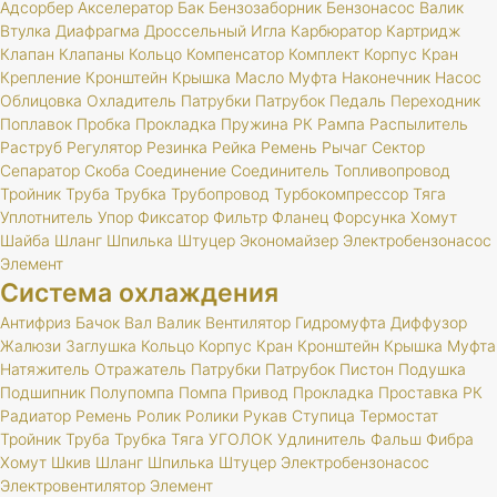
Адсорбер
Акселератор
Бак
Бензозаборник
Бензонасос
Валик
Втулка
Диафрагма
Дроссельный
Игла
Карбюратор
Картридж
Клапан
Клапаны
Кольцо
Компенсатор
Комплект
Корпус
Кран
Крепление
Кронштейн
Крышка
Масло
Муфта
Наконечник
Насос
Облицовка
Охладитель
Патрубки
Патрубок
Педаль
Переходник
Поплавок
Пробка
Прокладка
Пружина
РК
Рампа
Распылитель
Раструб
Регулятор
Резинка
Рейка
Ремень
Рычаг
Сектор
Сепаратор
Скоба
Соединение
Соединитель
Топливопровод
Тройник
Труба
Трубка
Трубопровод
Турбокомпрессор
Тяга
Уплотнитель
Упор
Фиксатор
Фильтр
Фланец
Форсунка
Хомут
Шайба
Шланг
Шпилька
Штуцер
Экономайзер
Электробензонасос
Элемент
Система охлаждения
Антифриз
Бачок
Вал
Валик
Вентилятор
Гидромуфта
Диффузор
Жалюзи
Заглушка
Кольцо
Корпус
Кран
Кронштейн
Крышка
Муфта
Натяжитель
Отражатель
Патрубки
Патрубок
Пистон
Подушка
Подшипник
Полупомпа
Помпа
Привод
Прокладка
Проставка
РК
Радиатор
Ремень
Ролик
Ролики
Рукав
Ступица
Термостат
Тройник
Труба
Трубка
Тяга
УГОЛОК
Удлинитель
Фальш
Фибра
Хомут
Шкив
Шланг
Шпилька
Штуцер
Электробензонасос
Электровентилятор
Элемент