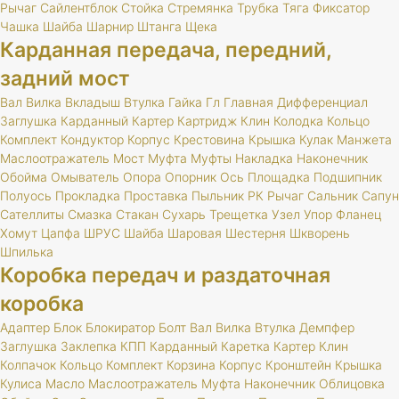
Рычаг
Сайлентблок
Стойка
Стремянка
Трубка
Тяга
Фиксатор
Чашка
Шайба
Шарнир
Штанга
Щека
Карданная передача, передний,
задний мост
Вал
Вилка
Вкладыш
Втулка
Гайка
Гл
Главная
Дифференциал
Заглушка
Карданный
Картер
Картридж
Клин
Колодка
Кольцо
Комплект
Кондуктор
Корпус
Крестовина
Крышка
Кулак
Манжета
Маслоотражатель
Мост
Муфта
Муфты
Накладка
Наконечник
Обойма
Омыватель
Опора
Опорник
Ось
Площадка
Подшипник
Полуось
Прокладка
Проставка
Пыльник
РК
Рычаг
Сальник
Сапун
Сателлиты
Смазка
Стакан
Сухарь
Трещетка
Узел
Упор
Фланец
Хомут
Цапфа
ШРУС
Шайба
Шаровая
Шестерня
Шкворень
Шпилька
Коробка передач и раздаточная
коробка
Адаптер
Блок
Блокиратор
Болт
Вал
Вилка
Втулка
Демпфер
Заглушка
Заклепка
КПП
Карданный
Каретка
Картер
Клин
Колпачок
Кольцо
Комплект
Корзина
Корпус
Кронштейн
Крышка
Кулиса
Масло
Маслоотражатель
Муфта
Наконечник
Облицовка