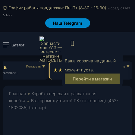
⏰ График работы поддержки: Пн-Пт (8:30 - 16:30)
~ сред. ответ
5 мин.
Наш Telegram
Просмотр корзи
Каталог
Войти или зарегистрировать
Ваша корзина на данный
 Б.
Максим К.
момент пуста.
rambler.ru
ma***@mail.ru
Перейти в магазин
Главная
»
Коробка передач и раздаточная
коробка
»
Вал промежуточный РК (толст.шлиц) (452-
1802085) (стопор)