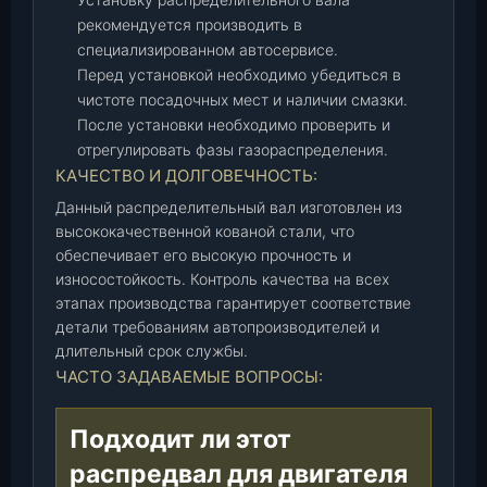
6
рекомендуется производить в
0
специализированном автосервисе.
1
Перед установкой необходимо убедиться в
5
чистоте посадочных мест и наличии смазки.
-
После установки необходимо проверить и
6
отрегулировать фазы газораспределения.
2
КАЧЕСТВО И ДОЛГОВЕЧНОСТЬ:
/
Данный распределительный вал изготовлен из
4
высококачественной кованой стали, что
0
обеспечивает его высокую прочность и
6
износостойкость. Контроль качества на всех
1
этапах производства гарантирует соответствие
-
детали требованиям автопроизводителей и
1
длительный срок службы.
0
ЧАСТО ЗАДАВАЕМЫЕ ВОПРОСЫ:
0
6
Подходит ли этот
0
1
распредвал для двигателя