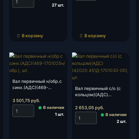
27 шт.
В корзину
В корзину
Вал первичный н/обр.с
синх.(АДС)(469-
Вал первичный с/о (с
1701025н/обр.), шт.
кольцом)(АДС)
3 501,75
руб.
(42020.451Д-1701030-
00), шт.
◉
В наличии
2 653,05
руб.
1 шт.
◉
В наличии
2 шт.