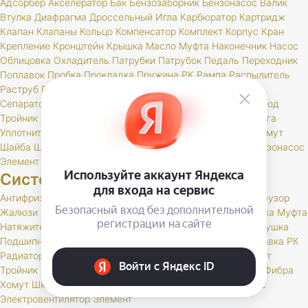
Адсорбер
Акселератор
Бак
Бензозаборник
Бензонасос
Валик
Втулка
Диафрагма
Дроссельный
Игла
Карбюратор
Картридж
Клапан
Клапаны
Кольцо
Компенсатор
Комплект
Корпус
Кран
Крепление
Кронштейн
Крышка
Масло
Муфта
Наконечник
Насос
Облицовка
Охладитель
Патрубки
Патрубок
Педаль
Переходник
Поплавок
Пробка
Прокладка
Пружина
РК
Рампа
Распылитель
Раструб
Регулятор
Резинка
Рейка
Ремень
Рычаг
Сектор
Сепаратор
Скоба
Соединение
Соединитель
Топливопровод
Тройник
Труба
Трубка
Трубопровод
Турбокомпрессор
Тяга
Уплотнитель
Упор
Фиксатор
Фильтр
Фланец
Форсунка
Хомут
Шайба
Шланг
Шпилька
Штуцер
Экономайзер
Электробензонасос
Элемент
Система охлаждения
Антифриз
Бачок
Вал
Валик
Вентилятор
Гидромуфта
Диффузор
Жалюзи
Заглушка
Кольцо
Корпус
Кран
Кронштейн
Крышка
Муфта
Натяжитель
Отражатель
Патрубки
Патрубок
Пистон
Подушка
Подшипник
Полупомпа
Помпа
Привод
Прокладка
Проставка
РК
Радиатор
Ремень
Ролик
Ролики
Рукав
Ступица
Термостат
Тройник
Труба
Трубка
Тяга
УГОЛОК
Удлинитель
Фальш
Фибра
Хомут
Шкив
Шланг
Шпилька
Штуцер
Электробензонасос
Электровентилятор
Элемент