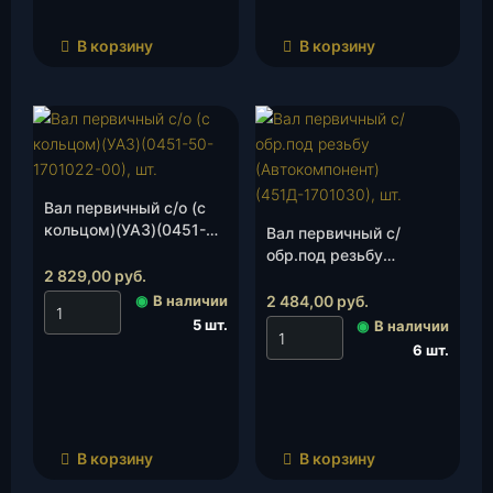
В корзину
В корзину
Вал первичный с/о (с
кольцом)(УАЗ)(0451-
Вал первичный с/
50-1701022-00), шт.
обр.под резьбу
2 829,00
руб.
(Автокомпонент)
(451Д-1701030), шт.
◉
В наличии
2 484,00
руб.
5 шт.
◉
В наличии
6 шт.
В корзину
В корзину