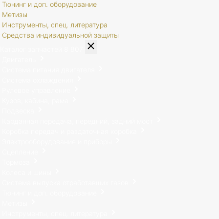
Тюнинг и доп. оборудование
Метизы
Инструменты, спец. литература
Средства индивидуальной защиты
Каталог запчастей
8 807
Двигатель
Система питания двигателя
Система охлаждения
Рулевое управление
Кузов, кабина, рама
Подвеска
Карданная передача, передний, задний мост
Коробка передач и раздаточная коробка
Электрооборудование и приборы
Сцепление
Тормоза
Колеса и шины
Система выпуска отработавших газов
Тюнинг и доп. оборудование
Метизы
Инструменты, спец. литература