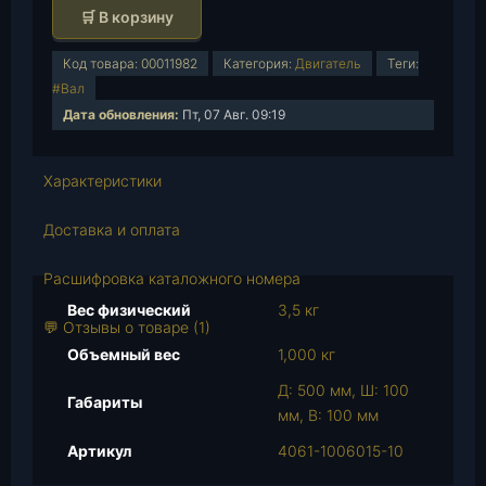
о
🛒 В корзину
л
и
Код товара:
00011982
Категория:
Двигатель
Теги:
ч
#Вал
е
Дата обновления:
Пт, 07 Авг. 09:19
с
т
в
Характеристики
о
т
Доставка и оплата
о
в
Расшифровка каталожного номера
а
Вес физический
3,5 кг
р
💬 Отзывы о товаре (1)
а
Объемный вес
1,000 кг
В
Д: 500 мм, Ш: 100
а
Габариты
мм, В: 100 мм
л
р
Артикул
4061-1006015-10
а