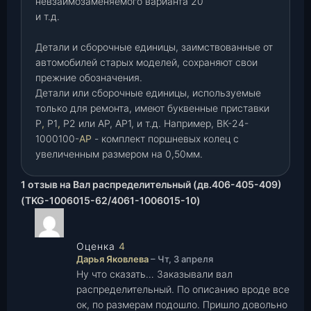
невзаимозаменяемого варианта 20
и т.д.
Детали и сборочные единицы, заимствованные от
автомобилей старых моделей, сохраняют свои
прежние обозначения.
Детали или сборочные единицы, используемые
только для ремонта, имеют буквенные приставки
Р
,
Р1
,
Р2 или АР, АР1, и т.д. Например, ВК-24-
1000100-
АР
- комплект поршневых колец с
увеличенным размером на 0,50мм.
1 отзыв на
Вал распределительный (дв.406-405-409)
(TKG-1006015-62/4061-1006015-10)
Оценка
4
из 5
Дарья Яковлева
–
Чт, 3 апреля
Ну что сказать… Заказывали вал
распределительный. По описанию вроде все
ок, по размерам подошло. Пришло довольно