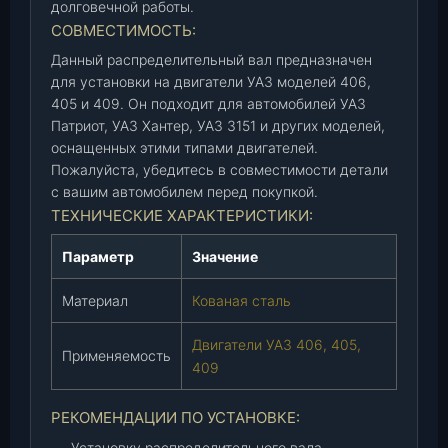
4
долговечной работы.
0
СОВМЕСТИМОСТЬ:
6
Данный распределительный вал предназначен
-
для установки на двигатели УАЗ моделей 406,
4
405 и 409. Он подходит для автомобилей УАЗ
0
Патриот, УАЗ Хантер, УАЗ 3151 и других моделей,
5
оснащенных этими типами двигателей.
-
Пожалуйста, убедитесь в совместимости детали
4
с вашим автомобилем перед покупкой.
0
ТЕХНИЧЕСКИЕ ХАРАКТЕРИСТИКИ:
9
)
Параметр
Значение
(
T
Материал
Кованая сталь
K
Двигатели УАЗ 406, 405,
G
Применяемость
409
-
1
0
РЕКОМЕНДАЦИИ ПО УСТАНОВКЕ:
0
Установку распределительного вала