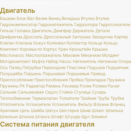
Средства индивидуальной защиты
Двигатель
Башмак
Блок
Вал
Валик
Венец
Вкладыш
Втулка
Втулки
Гидрокомпенсатор
Гидронатяжитель
Гидроопора
Гидротолкатели
Гильза
Головка
Двигатель
Демпфер
Держатель
Детали
Диафрагма
Дроссель
Дроссельный
Заглушка
Звездочка
Картер
Клапан
Клапана
Кожух
Коленвал
Коллектор
Кольца
Кольцо
Комплект
Коромысло
Корпус
Кран
Кронштейн
Крышка
Маслонасос
Маслоотражатель
Маховик
Механизм
Молдинг
Моторкомплект
Муфта
Набор
Насос
Натяжитель
Натяжное
Опора
Ось
Палец
Патрубки
Переходник
Пластина
Подушка
Подшипник
Полушайба
Поршень
Поршневая
Поршневые
Привод
Приспособление
Приспособления
Пробка
Прокладка
Пружина
Пружины
РК
Радиатор
Ремень
Ресивер
Ролик
Ролики
Рычаг
Сальник
Сальниковая
Седло
Стойка
Ступица
Сухарь
Теплообменник
Термоклапан
Толкатели
Тройник
Труба
Трубка
Уплотнитель
Успокоители
Успокоитель
Фильтр
Флажки
Фланец
Храповик
Цепь
Шайба
Шатун
Шестерня
Шкив
Шланг
Шпилька
Шпильки
Шпонка
Штанга
Штифт
Штуцер
Щуп
Элемент
Система питания двигателя