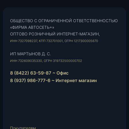
ОБЩЕСТВО С ОГРАНИЧЕННОЙ ОТВЕТСТВЕННОСТЬЮ
«ФИРМА АВТОСЕТЬ+»
ОПТОВО РОЗНИЧНЫЙ ИНТЕРНЕТ-МАГАЗИН,
ИНН 7327098237, КПП 732701001, ОГРН 1217300005670
ИП МАРТЫНОВ Д. С.
ИНН 732609035330, ОГРН 319732500000702
8 (8422) 63-59-87 ~ Офис
8 (937) 986-777-6 ~ Интернет магазин
Instagram
vk.com
Telegram
WhatsApp
E-
Mail
Покупателям