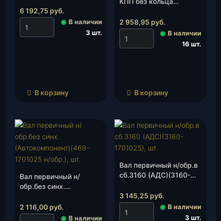
КПП без кольца
6 192,75
руб.
синхронизатора
(TRUCKMAN/АДС)(255-
◉
В наличии
2 958,95
руб.
1701029), шт.
3 шт.
◉
В наличии
16 шт.
В корзину
В корзину
Вал первичный н/обр.в
сб.3160 (АДС)(3160-
Вал первичный н/
1701025), шт.
обр.без синх.
3 145,25
руб.
(Автокомпонент)(469-
1701025 н/обр.), шт.
2 116,00
руб.
◉
В наличии
3 шт.
◉
В наличии