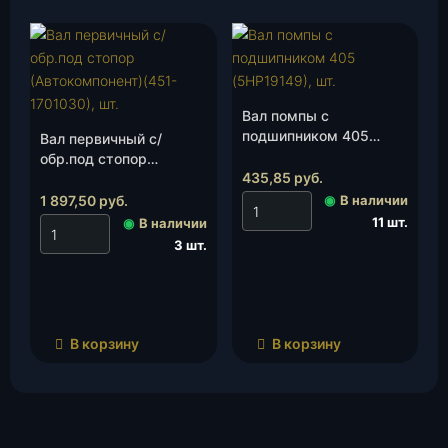
Вал помпы с
подшипником 405
Вал первичный с/
(5НР19149), шт.
обр.под стопор
435,85
руб.
(Автокомпонент)(451-
1701030), шт.
1 897,50
руб.
◉
В наличии
11 шт.
◉
В наличии
3 шт.
В корзину
В корзину