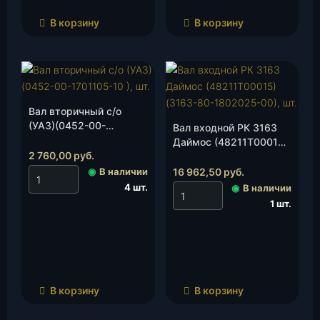
В корзину
В корзину
Вал вторичный с/о
(УАЗ)(0452-00-
Вал входной РК 3163
1701105-10 ), шт.
Даймос (48211Т00015)
2 760,00
руб.
(3163-80-1802025-00),
шт.
◉
В наличии
16 962,50
руб.
4 шт.
◉
В наличии
1 шт.
В корзину
В корзину