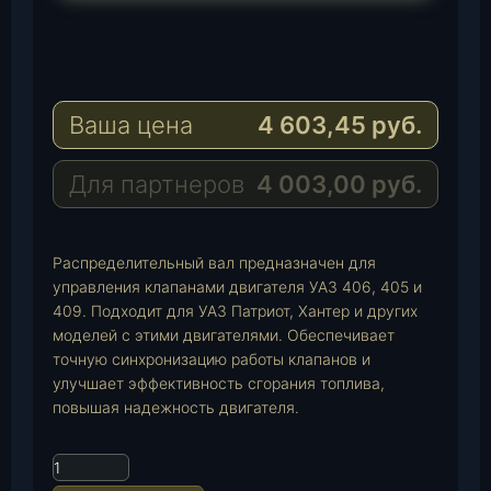
T
e
W
l
h
E
e
a
-
Ваша цена
4 603,45
руб.
g
t
M
r
s
a
a
A
i
Для партнеров
4 003,00
руб.
m
p
l
p
Распределительный вал предназначен для
управления клапанами двигателя УАЗ 406, 405 и
409. Подходит для УАЗ Патриот, Хантер и других
моделей с этими двигателями. Обеспечивает
точную синхронизацию работы клапанов и
улучшает эффективность сгорания топлива,
повышая надежность двигателя.
К