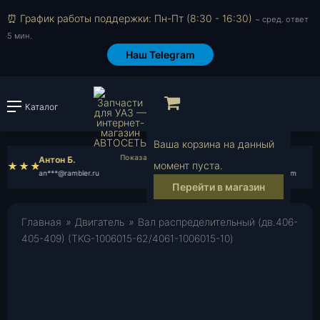
⏰ График работы поддержки: Пн-Пт (8:30 - 16:30)
~ сред. ответ
5 мин.
Наш Telegram
Просмотр корзи
Каталог
Войти или зарегистрировать
Ваша корзина на данный
Антон Б.
Иван Б.
момент пуста.
an***@rambler.ru
iv***@gmail.com
Перейти в магазин
Главная
»
Двигатель
»
Вал распределительный (дв.406-
405-409) (TKG-1006015-62/4061-1006015-10)