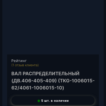
Рейтинг
4.00
из 5
(
1
отзыв клиента)
на основе
опроса
1
ВАЛ РАСПРЕДЕЛИТЕЛЬНЫЙ
пользоват
еля
(ДВ.406-405-409) (TKG-1006015-
62/4061-1006015-10)
◉
5 шт. в наличии