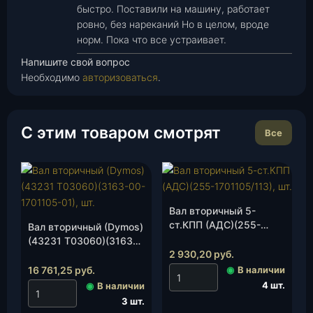
быстро. Поставили на машину, работает
ровно, без нареканий Но в целом, вроде
норм. Пока что все устраивает.
Напишите свой вопрос
Необходимо
авторизоваться
.
С этим товаром смотрят
Все
Вал вторичный 5-
ст.КПП (АДС)(255-
Вал вторичный (Dymos)
1701105/113), шт.
(43231 Т03060)(3163-
2 930,20
руб.
00-1701105-01), шт.
16 761,25
руб.
◉
В наличии
4 шт.
◉
В наличии
3 шт.