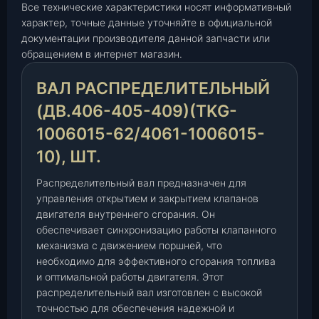
Все технические характеристики носят информативный
с
характер, точные данные уточняйте в официальной
п
документации производителя данной запчасти или
р
обращением в интернет магазин.
е
д
ВАЛ РАСПРЕДЕЛИТЕЛЬНЫЙ
е
л
(ДВ.406-405-409)(TKG-
и
1006015-62/4061-1006015-
т
10), ШТ.
е
л
Распределительный вал предназначен для
ь
управления открытием и закрытием клапанов
н
двигателя внутреннего сгорания. Он
ы
обеспечивает синхронизацию работы клапанного
й
механизма с движением поршней, что
(
необходимо для эффективного сгорания топлива
д
и оптимальной работы двигателя. Этот
в
распределительный вал изготовлен с высокой
.
точностью для обеспечения надежной и