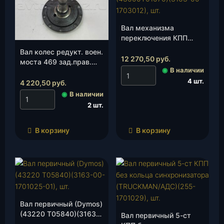
Вал механизма
переключения КПП
Dymos (43600Т01670)
Вал колес редукт. воен.
(3163-00-1703012), шт.
12 270,50
руб.
моста 469 зад.прав.
◉
В наличии
(469-00-2407122-01)
4 шт.
(Автопром Плюс), шт.
4 220,50
руб.
◉
В наличии
2 шт.
В корзину
В корзину
Вал первичный (Dymos)
(43220 Т05840)(3163-
Вал первичный 5-ст
00-1701025-01), шт.