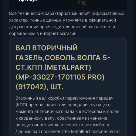
PRO
т
о
Все технические характеристики носят информативный
р
характер, точные данные уточняйте в официальной
и
документации производителя данной запчасти или
ч
обращением в интернет магазин.
н
ВАЛ ВТОРИЧНЫЙ
ы
й
ГАЗЕЛЬ,СОБОЛЬ,ВОЛГА 5-
Г
СТ.КПП (METALPART)
А
З
(МР-33027-1701105 PRO)
е
(917042), ШТ.
л
ь
Вторичный вал коробки переключения передач
,
(КПП) предназначен для передачи крутящего
С
момента от первичного вала к шестерням и далее
о
к карданному валу, обеспечивая изменение
б
передаточного числа и скорости автомобиля.
о
Данный вал производства MetalPart обеспечивает