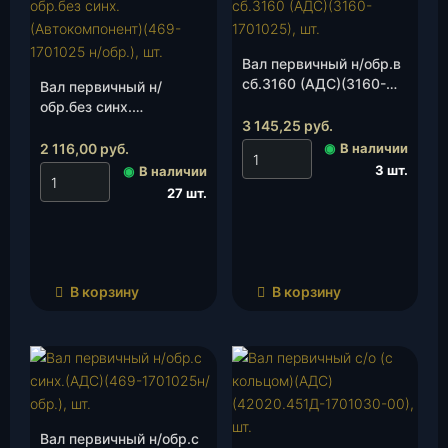
Вал первичный н/обр.в
сб.3160 (АДС)(3160-
Вал первичный н/
1701025), шт.
обр.без синх.
3 145,25
руб.
(Автокомпонент)(469-
1701025 н/обр.), шт.
2 116,00
руб.
◉
В наличии
3 шт.
◉
В наличии
27 шт.
В корзину
В корзину
Вал первичный н/обр.с