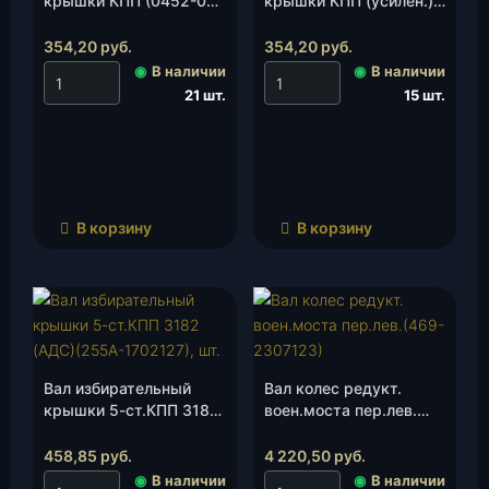
крышки КПП (0452-00-
крышки КПП (усилен.)
1702150-95), шт.
(3741-00-1702150), шт.
354,20
руб.
354,20
руб.
◉
В наличии
◉
В наличии
21 шт.
15 шт.
В корзину
В корзину
Вал избирательный
Вал колес редукт.
крышки 5-ст.КПП 3182
воен.моста пер.лев.
(АДС)(255А-1702127),
(469-2307123)
шт.
(Автопром Плюс), шт.
458,85
руб.
4 220,50
руб.
◉
В наличии
◉
В наличии