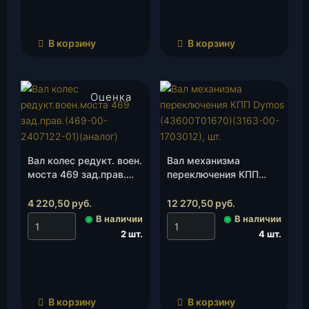
В корзину
В корзину
Оценка
4.00
из 5
Вал колес редукт. воен.
Вал механизма
моста 469 зад.прав.
переключения КПП
(469-00-2407122-01)
Dymos (43600Т01670)
(Автопром Плюс), шт.
(3163-00-1703012), шт.
4 220,50
руб.
12 270,50
руб.
◉
В наличии
◉
В наличии
2 шт.
4 шт.
В корзину
В корзину