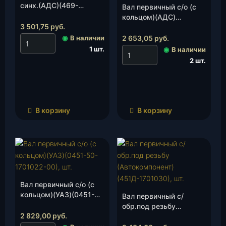
синх.(АДС)(469-
Вал первичный с/о (с
1701025н/обр.), шт.
кольцом)(АДС)
3 501,75
руб.
(42020.451Д-1701030-
00), шт.
◉
В наличии
2 653,05
руб.
1 шт.
◉
В наличии
2 шт.
В корзину
В корзину
Вал первичный с/о (с
кольцом)(УАЗ)(0451-
Вал первичный с/
50-1701022-00), шт.
обр.под резьбу
2 829,00
руб.
(Автокомпонент)