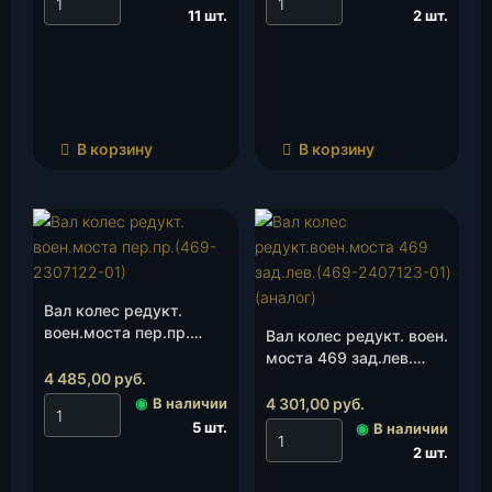
11 шт.
2 шт.
В корзину
В корзину
Вал колес редукт.
воен.моста пер.пр.
Вал колес редукт. воен.
(469-2307122-01)
моста 469 зад.лев.
(Автопром Плюс), шт.
4 485,00
руб.
(469-2407123-01)
(Автопром Плюс), шт.
◉
В наличии
4 301,00
руб.
5 шт.
◉
В наличии
2 шт.