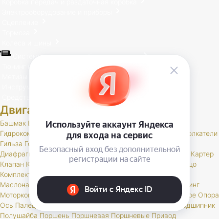
Коробка передач и раздаточная коробка
Электрооборудование и приборы
Сцепление
Тормоза
Колеса и шины
Система выпуска отработавших газов
Тюнинг и доп. оборудование
Метизы
Инструменты, спец. литература
Средства индивидуальной защиты
Двигатель
Башмак
Блок
Вал
Валик
Венец
Вкладыш
Втулка
Втулки
Гидрокомпенсатор
Гидронатяжитель
Гидроопора
Гидротолкатели
Гильза
Головка
Двигатель
Демпфер
Держатель
Детали
Диафрагма
Дроссель
Дроссельный
Заглушка
Звездочка
Картер
Клапан
Клапана
Кожух
Коленвал
Коллектор
Кольца
Кольцо
Комплект
Коромысло
Корпус
Кран
Кронштейн
Крышка
Маслонасос
Маслоотражатель
Маховик
Механизм
Молдинг
Моторкомплект
Муфта
Набор
Насос
Натяжитель
Натяжное
Опора
Ось
Палец
Патрубки
Переходник
Пластина
Подушка
Подшипник
Полушайба
Поршень
Поршневая
Поршневые
Привод