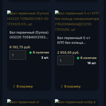
Вал первичный (Dymos)
(43220 Т05840)(3163-
Вал первичный 5-ст
00-1701025-01), шт.
КПП без кольца
6 192,75
руб.
синхронизатора
(TRUCKMAN/АДС)(255-
◉
В наличии
2 958,95
руб.
1701029), шт.
3 шт.
◉
В наличии
16 шт.
В корзину
В корзину