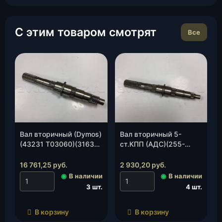
С этим товаром смотрят
Все
Вал вторичный (Dymos)
Вал вторичный 5-
(43231 Т03060)(3163-
ст.КПП (АДС)(255-
00-1701105-01), шт.
1701105/113), шт.
16 761,25
руб.
2 930,20
руб.
◉
В наличии
◉
В наличии
3 шт.
4 шт.
В корзину
В корзину