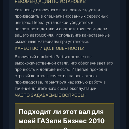
РЕКОМЕНДАЦИИ ПО УСТАНОВКЕ:
a
Установку вторичного вала рекомендуется
l
производить в специализированных сервисных
P
центрах. Перед установкой убедитесь в
a
целостности детали и соответствии ее модели
r
вашего автомобиля. Используйте качественные
t
смазочные материалы при установке.
)
КАЧЕСТВО И ДОЛГОВЕЧНОСТЬ:
(
Вторичный вал MetalPart изготовлен из
М
высококачественной стали, что обеспечивает его
Р
прочность и долговечность. Изделие проходит
-
строгий контроль качества на всех этапах
3
производства, гарантируя надежную работу в
3
течение длительного срока эксплуатации.
0
ЧАСТО ЗАДАВАЕМЫЕ ВОПРОСЫ:
2
7
Подходит ли этот вал для
-
1
моей ГАЗели Бизнес 2010
7