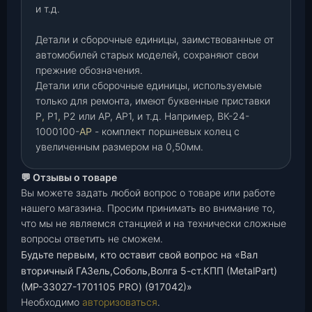
и т.д.
Детали и сборочные единицы, заимствованные от
автомобилей старых моделей, сохраняют свои
прежние обозначения.
Детали или сборочные единицы, используемые
только для ремонта, имеют буквенные приставки
Р
,
Р1
,
Р2 или АР, АР1, и т.д. Например, ВК-24-
1000100-
АР
- комплект поршневых колец с
увеличенным размером на 0,50мм.
💬 Отзывы о товаре
Вы можете задать любой вопрос о товаре или работе
нашего магазина. Просим принимать во внимание то,
что мы не являемся станцией и на технически сложные
вопросы ответить не сможем.
Будьте первым, кто оставит свой вопрос на «Вал
вторичный ГАЗель,Соболь,Волга 5-ст.КПП (MetalPart)
(МР-33027-1701105 PRO) (917042)»
Необходимо
авторизоваться
.