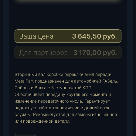
T
e
W
l
h
E
e
a
-
Ваша цена
3 645,50
руб.
g
t
M
r
s
a
a
A
i
Для партнеров
3 170,00
руб.
m
p
l
p
Вторичный вал коробки переключения передач
MetalPart предназначен для автомобилей ГАЗель,
Соболь и Волга с 5-ступенчатой КПП.
Обеспечивает передачу крутящего момента и
изменение передаточного числа. Гарантирует
надежную работу трансмиссии и долгий срок
службы. Рекомендуется для замены изношенной
или поврежденной детали.