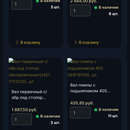
(451Д-1701030), шт.
◉
В наличии
2 484,00
руб.
5 шт.
◉
В наличии
6 шт.
В корзину
В корзину
Вал помпы с
подшипником 405
Вал первичный с/
(5НР19149), шт.
обр.под стопор
435,85
руб.
(Автокомпонент)(451-
1701030), шт.
1 897,50
руб.
◉
В наличии
11 шт.
◉
В наличии
3 шт.