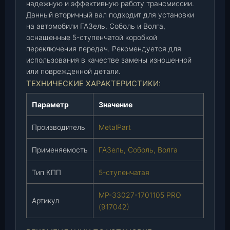
л
надежную и эффективную работу трансмиссии.
ь
Данный вторичный вал подходит для установки
на автомобили ГАЗель, Соболь и Волга,
,
оснащенные 5-ступенчатой коробкой
В
переключения передач. Рекомендуется для
о
использования в качестве замены изношенной
л
или поврежденной детали.
г
ТЕХНИЧЕСКИЕ ХАРАКТЕРИСТИКИ:
а
5
Параметр
Значение
-
с
Производитель
MetalPart
т
.
Применяемость
ГАЗель, Соболь, Волга
К
П
Тип КПП
5-ступенчатая
П
(
МР-33027-1701105 PRO
Артикул
M
(917042)
e
t