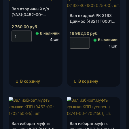
Вал вторичный с/о
(УАЗ)(0452-00-
Вал входной РК 3163
1701105-10 ), шт.
Даймос (48211Т00015)
2 760,00
руб.
(3163-80-1802025-00),
шт.
◉
В наличии
16 962,50
руб.
4 шт.
◉
В наличии
1 шт.
В корзину
В корзину
Вал избират.муфты
Вал избират.муфты