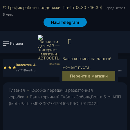
⏰ График работы поддержки: Пн-Пт (8:30 - 16:30)
~ сред. ответ
5 мин.
Наш Telegram
Просмотр корзи
Каталог
Войти или зарегистрировать
Ваша корзина на данный
Валентин А.
Денис В.
момент пуста.
va***@mail.ru
de***@gmail.com
Перейти в магазин
Главная
»
Коробка передач и раздаточная
коробка
»
Вал вторичный ГАЗель,Соболь,Волга 5-ст.КПП
(MetalPart) (МР-33027-1701105 PRO) (917042)