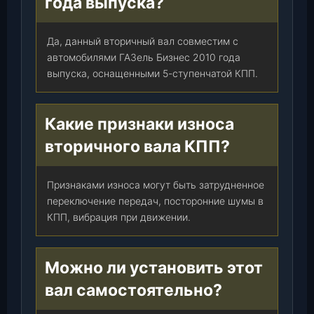
года выпуска?
0
1
1
Да, данный вторичный вал совместим с
0
автомобилями ГАЗель Бизнес 2010 года
5
выпуска, оснащенными 5-ступенчатой КПП.
P
R
O
Какие признаки износа
)
вторичного вала КПП?
(
9
1
Признаками износа могут быть затрудненное
7
переключение передач, посторонние шумы в
0
КПП, вибрация при движении.
4
2
)
Можно ли установить этот
,
вал самостоятельно?
ш
т