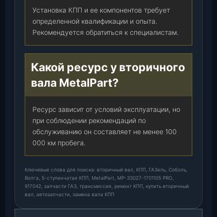
.
Установка КПП и ее компонентов требует
определенной квалификации и опыта.
Рекомендуется обратиться к специалистам.
Какой ресурс у вторичного
вала MetalPart?
Ресурс зависит от условий эксплуатации, но
при соблюдении рекомендаций по
обслуживанию он составляет не менее 100
000 км пробега.
Ключевые слова для поиска: вторичный вал, КПП, ГАЗель, Соболь,
Волга, 5-ступенчатая КПП, MetalPart, МР-33027-1701105 PRO,
917042, запчасти ГАЗ, трансмиссия, ремонт КПП, купить вторичный
вал, автозапчасти, замена вала КПП