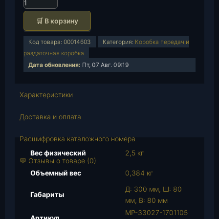
К
о
🛒 В корзину
л
и
Код товара:
00014603
Категория:
Коробка передач и
ч
раздаточная коробка
е
Дата обновления:
Пт, 07 Авг. 09:19
с
т
в
Характеристики
о
т
Доставка и оплата
о
в
Расшифровка каталожного номера
а
Вес физический
2,5 кг
р
💬 Отзывы о товаре (0)
а
Объемный вес
0,384 кг
В
Д: 300 мм, Ш: 80
а
Габариты
мм, В: 80 мм
л
МР-33027-1701105
в
Артикул