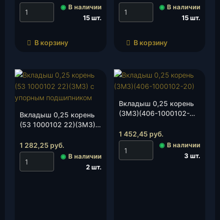
◉
В наличии
◉
В наличии
15 шт.
15 шт.
В корзину
В корзину
Вкладыш 0,25 корень
(ЗМЗ)(406-1000102-
Вкладыш 0,25 корень
20), к-т.
(53 1000102 22)(ЗМЗ) с
1 452,45
руб.
упорным
подшипником, к-т.
1 282,25
руб.
◉
В наличии
3 шт.
◉
В наличии
2 шт.