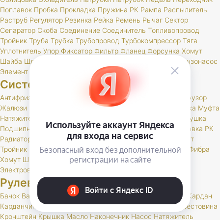
Поплавок
Пробка
Прокладка
Пружина
РК
Рампа
Распылитель
Раструб
Регулятор
Резинка
Рейка
Ремень
Рычаг
Сектор
Сепаратор
Скоба
Соединение
Соединитель
Топливопровод
Тройник
Труба
Трубка
Трубопровод
Турбокомпрессор
Тяга
Уплотнитель
Упор
Фиксатор
Фильтр
Фланец
Форсунка
Хомут
Шайба
Шланг
Шпилька
Штуцер
Экономайзер
Электробензонасос
Элемент
Система охлаждения
Антифриз
Бачок
Вал
Валик
Вентилятор
Гидромуфта
Диффузор
Жалюзи
Заглушка
Кольцо
Корпус
Кран
Кронштейн
Крышка
Муфта
Натяжитель
Отражатель
Патрубки
Патрубок
Пистон
Подушка
Подшипник
Полупомпа
Помпа
Привод
Прокладка
Проставка
РК
Радиатор
Ремень
Ролик
Ролики
Рукав
Ступица
Термостат
Тройник
Труба
Трубка
Тяга
УГОЛОК
Удлинитель
Фальш
Фибра
Хомут
Шкив
Шланг
Шпилька
Штуцер
Электробензонасос
Электровентилятор
Элемент
Рулевое управление
Бачок
Вал
Втулка
Гидроусилитель
Демпфер
Держатель
Кардан
Карданчик
Кожух
Колонка
Кольцо
Корпус
Крепление
Крестовина
Кронштейн
Крышка
Масло
Наконечник
Насос
Натяжитель