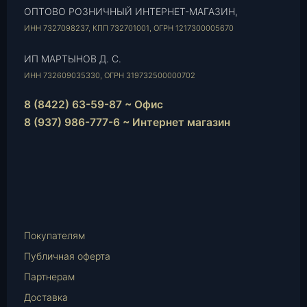
ОПТОВО РОЗНИЧНЫЙ ИНТЕРНЕТ-МАГАЗИН,
ИНН 7327098237, КПП 732701001, ОГРН 1217300005670
ИП МАРТЫНОВ Д. С.
ИНН 732609035330, ОГРН 319732500000702
8 (8422) 63-59-87 ~ Офис
8 (937) 986-777-6 ~ Интернет магазин
Instagram
vk.com
Telegram
WhatsApp
E-
Mail
Покупателям
Публичная оферта
Партнерам
Доставка