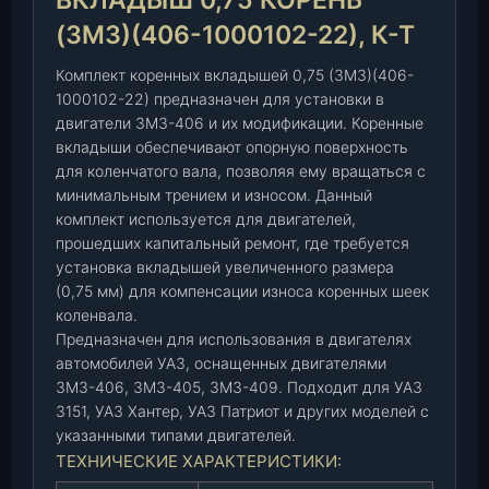
ВКЛАДЫШ 0,75 КОРЕНЬ
7
5
(ЗМЗ)(406-1000102-22), К-Т
к
Комплект коренных вкладышей 0,75 (ЗМЗ)(406-
о
1000102-22) предназначен для установки в
р
двигатели ЗМЗ-406 и их модификации. Коренные
е
вкладыши обеспечивают опорную поверхность
н
для коленчатого вала, позволяя ему вращаться с
ь
минимальным трением и износом. Данный
(
комплект используется для двигателей,
З
прошедших капитальный ремонт, где требуется
М
установка вкладышей увеличенного размера
З
(0,75 мм) для компенсации износа коренных шеек
)
коленвала.
(
Предназначен для использования в двигателях
4
автомобилей УАЗ, оснащенных двигателями
0
ЗМЗ-406, ЗМЗ-405, ЗМЗ-409. Подходит для УАЗ
6
3151, УАЗ Хантер, УАЗ Патриот и других моделей с
-
указанными типами двигателей.
1
ТЕХНИЧЕСКИЕ ХАРАКТЕРИСТИКИ:
0