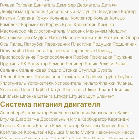
Гильза
Головка
Двигатель
Демпфер
Держатель
Детали
Диафрагма
Дроссель
Дроссельный
Заглушка
Звездочка
Картер
Клапан
Клапана
Кожух
Коленвал
Коллектор
Кольца
Кольцо
Комплект
Коромысло
Корпус
Кран
Кронштейн
Крышка
Маслонасос
Маслоотражатель
Маховик
Механизм
Молдинг
Моторкомплект
Муфта
Набор
Насос
Натяжитель
Натяжное
Опора
Ось
Палец
Патрубки
Переходник
Пластина
Подушка
Подшипник
Полушайба
Поршень
Поршневая
Поршневые
Привод
Приспособление
Приспособления
Пробка
Прокладка
Пружина
Пружины
РК
Радиатор
Ремень
Ресивер
Ролик
Ролики
Рычаг
Сальник
Сальниковая
Седло
Стойка
Ступица
Сухарь
Теплообменник
Термоклапан
Толкатели
Тройник
Труба
Трубка
Уплотнитель
Успокоители
Успокоитель
Фильтр
Флажки
Фланец
Храповик
Цепь
Шайба
Шатун
Шестерня
Шкив
Шланг
Шпилька
Шпильки
Шпонка
Штанга
Штифт
Штуцер
Щуп
Элемент
Система питания двигателя
Адсорбер
Акселератор
Бак
Бензозаборник
Бензонасос
Валик
Втулка
Диафрагма
Дроссельный
Игла
Карбюратор
Картридж
Клапан
Клапаны
Кольцо
Компенсатор
Комплект
Корпус
Кран
Крепление
Кронштейн
Крышка
Масло
Муфта
Наконечник
Насос
Облицовка
Охладитель
Патрубки
Патрубок
Педаль
Переходник