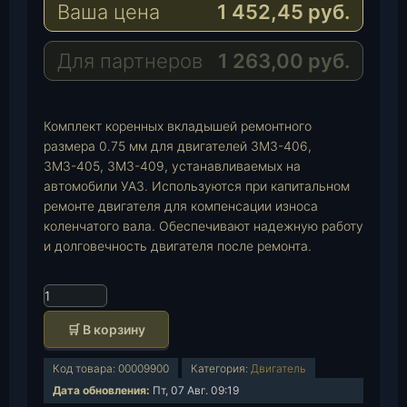
Ваша цена
1 452,45
руб.
g
t
M
r
s
a
a
A
i
Для партнеров
1 263,00
руб.
m
p
l
p
Комплект коренных вкладышей ремонтного
размера 0.75 мм для двигателей ЗМЗ-406,
ЗМЗ-405, ЗМЗ-409, устанавливаемых на
автомобили УАЗ. Используются при капитальном
ремонте двигателя для компенсации износа
коленчатого вала. Обеспечивают надежную работу
и долговечность двигателя после ремонта.
К
о
🛒 В корзину
л
и
Код товара:
00009900
Категория:
Двигатель
ч
Дата обновления:
Пт, 07 Авг. 09:19
е