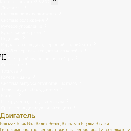
Каталог запчастей
8 807
Двигатель
Система питания двигателя
Система охлаждения
Рулевое управление
Кузов, кабина, рама
Подвеска
Карданная передача, передний, задний мост
Коробка передач и раздаточная коробка
Электрооборудование и приборы
Сцепление
Тормоза
Колеса и шины
Система выпуска отработавших газов
Тюнинг и доп. оборудование
Метизы
Инструменты, спец. литература
Средства индивидуальной защиты
Двигатель
Башмак
Блок
Вал
Валик
Венец
Вкладыш
Втулка
Втулки
Гидрокомпенсатор
Гидронатяжитель
Гидроопора
Гидротолкатели