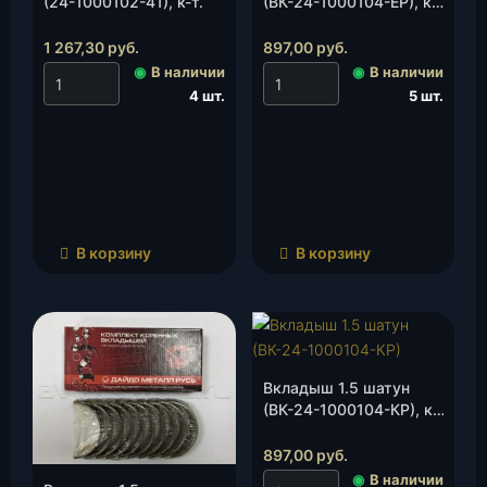
(24-1000102-41), к-т.
(ВК-24-1000104-ЕР), к-
т.
1 267,30
руб.
897,00
руб.
◉
В наличии
◉
В наличии
4 шт.
5 шт.
В корзину
В корзину
Вкладыш 1.5 шатун
(ВК-24-1000104-КР), к-
т.
897,00
руб.
◉
В наличии