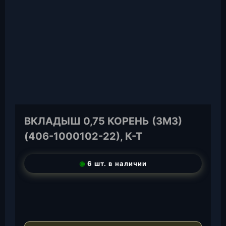
ВКЛАДЫШ 0,75 КОРЕНЬ (ЗМЗ)
(406-1000102-22), К-Т
◉
6 шт. в наличии
T
e
W
l
h
E
e
a
-