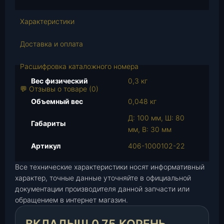
с
т
Характеристики
в
о
Доставка и оплата
т
о
Расшифровка каталожного номера
в
Вес физический
0,3 кг
а
💬 Отзывы о товаре (0)
р
Объемный вес
0,048 кг
а
Д: 100 мм, Ш: 80
В
Габариты
мм, В: 30 мм
к
л
Артикул
406-1000102-22
а
Все технические характеристики носят информативный
д
характер, точные данные уточняйте в официальной
ы
документации производителя данной запчасти или
ш
обращением в интернет магазин.
0
,