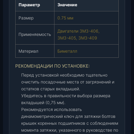
0
Параметр
Значение
0
Размер
0.75 мм
1
0
Двигатели ЗМЗ-406,
2
Применяемость
ЗМЗ-405, ЗМЗ-409
-
2
Материал
Биметалл
2
)
РЕКОМЕНДАЦИИ ПО УСТАНОВКЕ:
,
к
Перед установкой необходимо тщательно
-
очистить посадочные места от загрязнений и
т
остатков старых вкладышей.
.
Убедитесь в правильности выбора размера
вкладышей (0,75 мм).
Рекомендуется использовать
динамометрический ключ для затяжки болтов
крышек коренных подшипников с соблюдением
момента затяжки, указанного в руководстве по