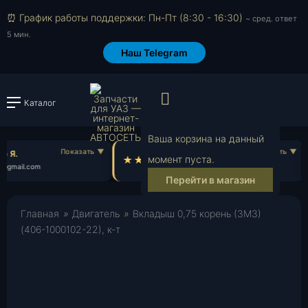
⏰ График работы поддержки: Пн-Пт (8:30 - 16:30)
~ сред. ответ
5 мин.
Наш Telegram
Просмотр корзи
Каталог
Войти или зарегистрировать
Ваша корзина на данный
 Я.
Олег А.
момент пуста.
@gmail.com
ol***@yahoo.com
Перейти в магазин
Главная
»
Двигатель
»
Вкладыш 0,75 корень (ЗМЗ)
(406-1000102-22), к-т