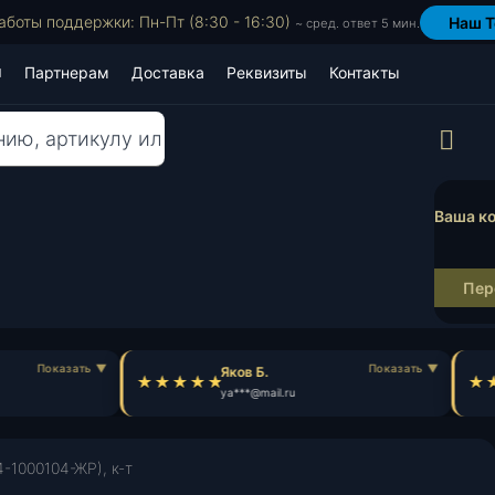
аботы поддержки: Пн-Пт (8:30 - 16:30)
Наш T
~ сред. ответ 5 мин.
Партнерам
Доставка
Реквизиты
Контакты
Пр
Ваша ко
Пер
Яков Б.
ya***@mail.ru
-1000104-ЖР), к-т