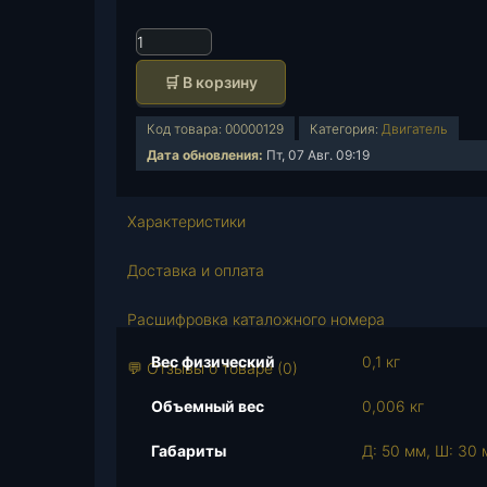
К
о
🛒 В корзину
л
и
Код товара:
00000129
Категория:
Двигатель
ч
Дата обновления:
Пт, 07 Авг. 09:19
е
с
т
Характеристики
в
о
Доставка и оплата
т
о
Расшифровка каталожного номера
в
Вес физический
0,1 кг
а
💬 Отзывы о товаре (0)
р
Объемный вес
0,006 кг
а
В
Габариты
Д: 50 мм, Ш: 30 
к