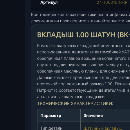
л
Артикул
24-1000104-ЖР
а
Все технические характеристики носят информат
д
документации производителя данной запчасти ил
ы
ш
ВКЛАДЫШ 1.00 ШАТУН (ВК-
1
.
Комплект шатунных вкладышей ремонтного раз
0
использования в двигателях автомобилей УАЗ.
0
обеспечивая плавное вращение коленчатого в
ш
служат подшипником скольжения между шатун
а
обеспечивая масляную пленку для снижения 
т
Данный комплект предназначен для двигателей
у
проточкой под ремонтный размер 1.00. Примен
н
Патриот (с соответствующими двигателями) и
(
аналогичные шатунные вкладыши.
В
ТЕХНИЧЕСКИЕ ХАРАКТЕРИСТИКИ:
К
-
Параметр
Значение
2
4
Тип детали
Шатунный вкладыш