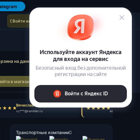
elegram
{ Войти или зарегистрироваться }
осмотр корзины
рзина на данный момент пуста.
ейти в магазин
Вячеслав Т.
Эдуард С.
vy***@rambler.ru
ed***@yandex.ru
Транспортные компании