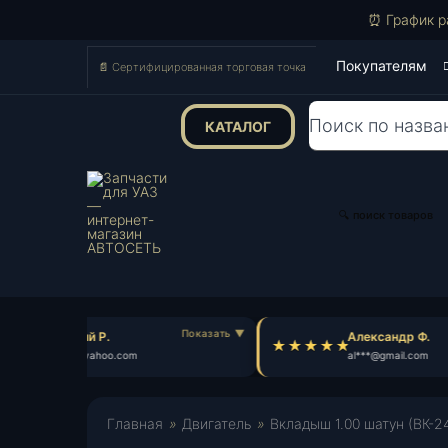
⏰ График р
Покупателям
📄 Сертифицированная торговая точка
КАТАЛОГ
Поиск
товаров
🔍 поиск товаров
Георгий Р.
Александр Ф.
ge***@yahoo.com
al***@gmail.com
Главная
»
Двигатель
»
Вкладыш 1.00 шатун (ВК-24