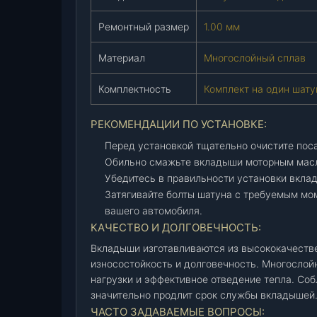
-
Ремонтный размер
1.00 мм
1
0
Материал
Многослойный сплав
0
0
Комплектность
Комплект на один шату
1
0
РЕКОМЕНДАЦИИ ПО УСТАНОВКЕ:
4
-
Перед установкой тщательно очистите поса
Ж
Обильно смажьте вкладыши моторным масл
Р
Убедитесь в правильности установки вклад
)
Затягивайте болты шатуна с требуемым мо
,
вашего автомобиля.
к
КАЧЕСТВО И ДОЛГОВЕЧНОСТЬ:
-
Вкладыши изготавливаются из высококачеств
т
износостойкость и долговечность. Многослой
.
нагрузки и эффективное отведение тепла. Со
значительно продлит срок службы вкладышей
ЧАСТО ЗАДАВАЕМЫЕ ВОПРОСЫ: