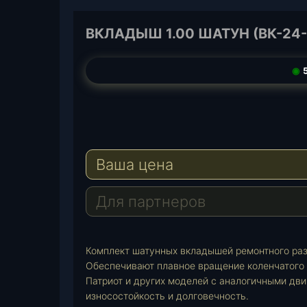
ВКЛАДЫШ 1.00 ШАТУН (ВК-24-
◉
5
T
e
W
l
h
E
e
a
-
Ваша цена
g
t
M
r
s
a
a
A
i
Для партнеров
m
p
l
p
Комплект шатунных вкладышей ремонтного разм
Обеспечивают плавное вращение коленчатого 
Патриот и других моделей с аналогичными дв
износостойкость и долговечность.