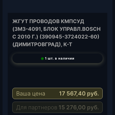
ЖГУТ ПРОВОДОВ КМПСУД
(ЗМЗ-4091, БЛОК УПРАВЛ.BOSCH
С 2010 Г.) (390945-3724022-60)
(ДИМИТРОВГРАД), К-Т
◉
1 шт. в наличии
T
e
W
l
h
E
e
a
-
Ваша цена
17 567,40
руб.
g
t
M
r
s
a
a
A
i
Для партнеров
15 276,00
руб.
m
p
l