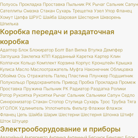
Полуось
Прокладка
Проставка
Пыльник
РК
Рычаг
Сальник
Сапун
Сателлиты
Смазка
Стакан
Сухарь
Трещетка
Узел
Упор
Фланец
Хомут
Цапфа
ШРУС
Шайба
Шаровая
Шестерня
Шкворень
Шпилька
Коробка передач и раздаточная
коробка
Адаптер
Блок
Блокиратор
Болт
Вал
Вилка
Втулка
Демпфер
Заглушка
Заклепка
КПП
Карданный
Каретка
Картер
Клин
Колпачок
Кольцо
Комплект
Корзина
Корпус
Кронштейн
Крышка
Кулиса
Масло
Маслоотражатель
Муфта
Наконечник
Облицовка
Обойма
Ось
Отражатель
Палец
Пластина
Плунжер
Подшипник
Полукольцо
Предохранитель
Привод
Пробка
Прокладка
Промеж
Проставка
Пружина
Пыльник
РК
Радиатор
Раздатка
Ролики
Ротор
Рукоятка
Рукоятки
Рычаг
Сальник
Сальники
Сапун
Седло
Синхронизатор
Стакан
Стопор
Ступица
Сухарь
Трос
Трубка
Тяга
УГОЛОК
Удлинитель
Уплотнитель
Фильтр
Флажки
Флажок
Фланец
Цепь
Шайба
Шарик
Шестерни
Шестерня
Шпонка
Штифт
Шток
Штуцер
Электрооборудование и приборы
Аварийный
Амперметр
Антенна
Антенный
Бегунок
Бендикс
Блок