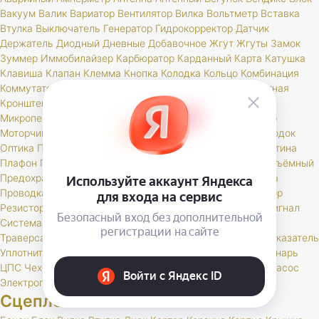
Вакуум
Валик
Вариатор
Вентилятор
Вилка
Вольтметр
Вставка
Втулка
Выключатель
Генератор
Гидрокорректор
Датчик
Держатель
Диодный
Дневные
Добавочное
Жгут
Жгуты
Замок
Зуммер
Иммобилайзер
Карбюратор
Карданный
Карта
Катушка
Клавиша
Клапан
Клемма
Кнопка
Колодка
Кольцо
Комбинация
Коммутатор
Комплект
Компрессор
Конденсатор
Контактная
Кронштейн
Крышка
Лампа
Личинка
Магнитола
Микропереключатель
Модуль
Мост
Мотор
Моторедуктор
Моторчик
Набор
Наконечник
Насос
Ножной
Обмотка
Ободок
Оптика
Патрон
Переключатель
Переходник
Планка
Пластина
Плафон
Повторитель
Поддон
Подсветка
Подшипник
Подъёмный
Предохранитель
Прибор
Прикуриватель
Провод
Провода
Проводка
Проставка
Пульт
Пыльник
РК
Разъем
Регулятор
Резистор
Реле
Реостат
Решетка
Розетка
Рычаг
Свеча
Сигнал
Система
Скоба
Соединитель
Спидометр
Стартер
Стекло
Траверса
Трамблер
Транспондер
Трос
Трубка
Тумблер
Указатель
Уплотнитель
Установ
Устройство
Фара
Фароискатель
Фонарь
ЦПС
Чехол
Шкив
Щетка
Щеточный
Щиток
Электробензонасос
Электропривод
Якорь
Сцепление