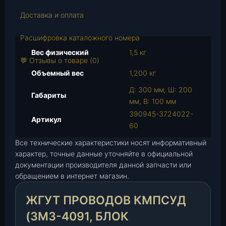
о
Доставка и оплата
т
о
Расшифровка каталожного номера
в
а
Вес физический
1,5 кг
💬 Отзывы о товаре (0)
р
Объемный вес
1,200 кг
а
Ж
Д: 300 мм, Ш: 200
Габариты
г
мм, В: 100 мм
у
390945-3724022-
Артикул
т
60
п
Все технические характеристики носят информативный
р
характер, точные данные уточняйте в официальной
о
документации производителя данной запчасти или
в
обращением в интернет магазин.
о
д
ЖГУТ ПРОВОДОВ КМПСУД
о
в
(ЗМЗ-4091, БЛОК
К