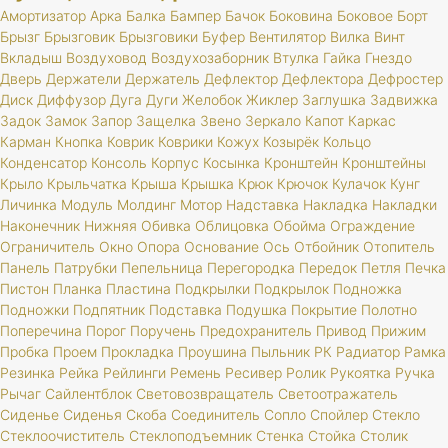
Амортизатор
Арка
Балка
Бампер
Бачок
Боковина
Боковое
Борт
Брызг
Брызговик
Брызговики
Буфер
Вентилятор
Вилка
Винт
Вкладыш
Воздуховод
Воздухозаборник
Втулка
Гайка
Гнездо
Дверь
Держатели
Держатель
Дефлектор
Дефлектора
Дефростер
Диск
Диффузор
Дуга
Дуги
Желобок
Жиклер
Заглушка
Задвижка
Задок
Замок
Запор
Защелка
Звено
Зеркало
Капот
Каркас
Карман
Кнопка
Коврик
Коврики
Кожух
Козырёк
Кольцо
Конденсатор
Консоль
Корпус
Косынка
Кронштейн
Кронштейны
Крыло
Крыльчатка
Крыша
Крышка
Крюк
Крючок
Кулачок
Кунг
Личинка
Модуль
Молдинг
Мотор
Надставка
Накладка
Накладки
Наконечник
Нижняя
Обивка
Облицовка
Обойма
Ограждение
Ограничитель
Окно
Опора
Основание
Ось
Отбойник
Отопитель
Панель
Патрубки
Пепельница
Перегородка
Передок
Петля
Печка
Пистон
Планка
Пластина
Подкрылки
Подкрылок
Подножка
Подножки
Подпятник
Подставка
Подушка
Покрытие
Полотно
Поперечина
Порог
Поручень
Предохранитель
Привод
Прижим
Пробка
Проем
Прокладка
Проушина
Пыльник
РК
Радиатор
Рамка
Резинка
Рейка
Рейлинги
Ремень
Ресивер
Ролик
Рукоятка
Ручка
Рычаг
Сайлентблок
Световозвращатель
Светоотражатель
Сиденье
Сиденья
Скоба
Соединитель
Сопло
Спойлер
Стекло
Стеклоочиститель
Стеклоподъемник
Стенка
Стойка
Столик