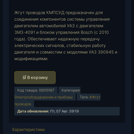
p
Жгут проводов КМПСУД предназначен для
соединения компонентов системы управления
двигателем автомобилей УАЗ с двигателем
ЗМЗ-4091 и блоком управления Bosch (с 2010
года). Обеспечивает надежную передачу
электрических сигналов, стабильную работу
двигателя и совместим с моделями УАЗ 390945 и
модификациями.
К
🛒 В корзину
о
л
Код товара:
00010167
Категория:
и
Электрооборудование и приборы
Теги:
#Жгут
ч
проводов
е
Дата обновления:
Пт, 07 Авг. 09:19
с
т
Характеристики
в