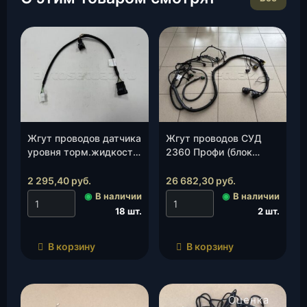
Жгут проводов датчика
Жгут проводов СУД
уровня торм.жидкости
2360 Профи (блок
и звук.сигнала (3909-
управления 2360-21-
95-3724017-12), шт.
3763015-00)(УАЗ)
2 295,40
руб.
26 682,30
руб.
(2360-21-3724026-15),
◉
В наличии
◉
В наличии
шт.
18 шт.
2 шт.
В корзину
В корзину
Оценка