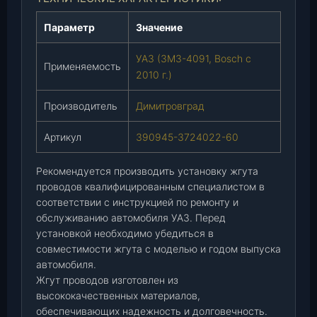
у
п
Параметр
Значение
р
а
УАЗ (ЗМЗ-4091, Bosch с
Применяемость
в
2010 г.)
л
.
Производитель
Димитровград
B
o
Артикул
390945-3724022-60
s
c
Рекомендуется производить установку жгута
h
проводов квалифицированным специалистом в
с
соответствии с инструкцией по ремонту и
обслуживанию автомобиля УАЗ. Перед
2
установкой необходимо убедиться в
0
совместимости жгута с моделью и годом выпуска
1
автомобиля.
0
Жгут проводов изготовлен из
г
высококачественных материалов,
.
обеспечивающих надежность и долговечность.
)