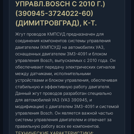
УПРАВЛ.BOSCH С 2010 Г.)
М
(390945-3724022-60)
П
С
(ДИМИТРОВГРАД), К-Т.
У
Д
Жгут проводов КМПСУД предназначен для
(
соединения компонентов системы управления
двигателем (КМПСУД) на автомобилях УАЗ,
З
оснащенных двигателем ЗМЗ-4091 и блоком
М
управления Bosch, выпускаемых с 2010 года. Он
З
обеспечивает передачу электрических сигналов
-
между датчиками, исполнительными
4
устройствами и блоком управления, обеспечивая
0
стабильную и эффективную работу двигателя.
9
Данный жгут проводов разработан специально
1
для автомобилей УАЗ (УАЗ 390945, и
,
модификации) с двигателем ЗМЗ-4091 и системой
б
управления Bosch. Он является важной частью
л
системы управления двигателем и отвечает за
о
правильную работу всех ее компонентов.
к
ТЕХНИЧЕСКИЕ ХАРАКТЕРИСТИКИ: