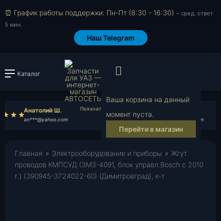
⏰ График работы поддержки: Пн-Пт (8:30 - 16:30)
~ сред. ответ
5 мин.
Наш Telegram
Просмотр корзи
Каталог
Войти или зарегистрировать
Ваша корзина на данный
Анатолий Ш.
Денис В.
момент пуста.
an***@yahoo.com
de***@gmail.com
Перейти в магазин
Главная
»
Электрооборудование и приборы
»
Жгут
проводов КМПСУД (ЗМЗ-4091, блок управл.Bosch с 2010
г.) (390945-3724022-60) (Димитровград), к-т