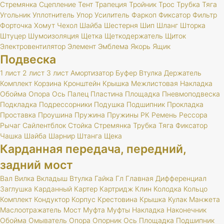
Стремянка
Сцепление
Тент
Трапеция
Тройник
Трос
Трубка
Тяга
Угольник
Уплотнитель
Упор
Усилитель
Фаркоп
Фиксатор
Фильтр
Форточка
Хомут
Чехол
Шайба
Шестерня
Шип
Шланг
Шторка
Штуцер
Шумоизоляция
Щетка
Щеткодержатель
Щиток
Электровентилятор
Элемент
Эмблема
Якорь
Ящик
Подвеска
1 лист
2 лист
3 лист
Амортизатор
Буфер
Втулка
Держатель
Комплект
Корзина
Кронштейн
Крышка
Межлистовая
Накладка
Обойма
Опора
Ось
Палец
Пластина
Площадка
Пневмоподвеска
Подкладка
Подрессорники
Подушка
Подшипник
Прокладка
Проставка
Проушина
Пружина
Пружины
РК
Ремень
Рессора
Рычаг
Сайлентблок
Стойка
Стремянка
Трубка
Тяга
Фиксатор
Чашка
Шайба
Шарнир
Штанга
Щека
Карданная передача, передний,
задний мост
Вал
Вилка
Вкладыш
Втулка
Гайка
Гл
Главная
Дифференциал
Заглушка
Карданный
Картер
Картридж
Клин
Колодка
Кольцо
Комплект
Кондуктор
Корпус
Крестовина
Крышка
Кулак
Манжета
Маслоотражатель
Мост
Муфта
Муфты
Накладка
Наконечник
Обойма
Омыватель
Опора
Опорник
Ось
Площадка
Подшипник