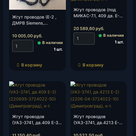
Жгут проводов (под
МИКАС-7.1, 409 дв. Е-3)
Жгут проводов (Е-2 ,
с вых. на 2 датчика
ДМРВ Siemens,
кисл.)(315195-
20 589,60
руб.
УМЗ-4213)(315195-
3724067-50)
3724067-10)
◉
В наличии
10 005,00
руб.
(Димитровгра, к-т.
(Димитровград), к-т.
1 шт.
◉
В наличии
1 шт.
В корзину
В корзину
Жгут проводов
Жгут проводов
(УАЗ-3741, дв.409 Е-3)
(УАЗ-3741, дв.4213 Е-2)
(220695-3724022-50)
(2206-04-3724022-10)
(Димитровград), к-т.
(Димитровград), к-т.
11 150,40
руб.
10 522,50
руб.