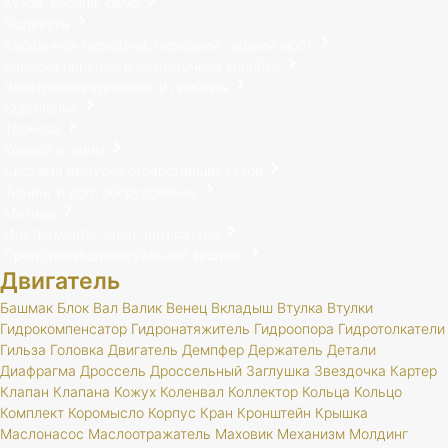
Кузов, кабина, рама
Подвеска
Карданная передача, передний, задний мост
Коробка передач и раздаточная коробка
Электрооборудование и приборы
Сцепление
Тормоза
Колеса и шины
Система выпуска отработавших газов
Тюнинг и доп. оборудование
Метизы
Инструменты, спец. литература
Средства индивидуальной защиты
Двигатель
Башмак
Блок
Вал
Валик
Венец
Вкладыш
Втулка
Втулки
Гидрокомпенсатор
Гидронатяжитель
Гидроопора
Гидротолкатели
Гильза
Головка
Двигатель
Демпфер
Держатель
Детали
Диафрагма
Дроссель
Дроссельный
Заглушка
Звездочка
Картер
Клапан
Клапана
Кожух
Коленвал
Коллектор
Кольца
Кольцо
Комплект
Коромысло
Корпус
Кран
Кронштейн
Крышка
Маслонасос
Маслоотражатель
Маховик
Механизм
Молдинг