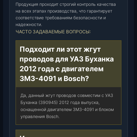
Продукция проходит строгий контроль качества
(
на всех этапах производства, что гарантирует
3
соответствие требованиям безопасности и
9
надежности.
0
ЧАСТО ЗАДАВАЕМЫЕ ВОПРОСЫ:
9
4
Подходит ли этот жгут
5
-
проводов для УАЗ Буханка
3
2012 года с двигателем
7
2
ЗМЗ-4091 и Bosch?
4
0
Да, данный жгут проводов совместим с УАЗ
2
Буханка (390945) 2012 года выпуска,
2
оснащенной двигателем ЗМЗ-4091 и блоком
-
управления Bosch.
6
0
)