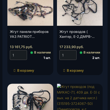
2.50
из 5
Жгут панели приборов
Жгут проводов (
УАЗ PATRIOT
Хантер, Е-2,ДМРВ-
(дв.51432, Е-4, с
БОШ,дв.409)(315195-
06.2012 по 09.2016),
3724067-12)
13 161,75
руб.
17 233,90
руб.
PICKUP (31638-
(Димитровград), к-т.
◉
В наличии
◉
В наличии
3724010-40)
1 шт.
2 шт.
(Димитровград), шт.
В корзину
В корзину