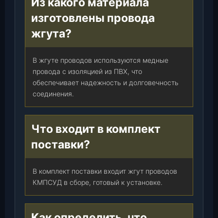
Из какого материала
(
изготовлены провода
Д
и
жгута?
м
и
В жгуте проводов используются медные
т
провода с изоляцией из ПВХ, что
р
обеспечивает надежность и долговечность
о
соединения.
в
г
р
Что входит в комплект
а
д
поставки?
)
,
В комплект поставки входит жгут проводов
к
КМПСУД в сборе, готовый к установке.
-
т
.
Как определить, что