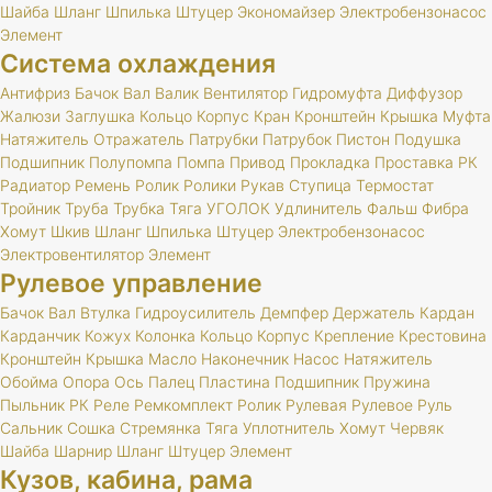
Шайба
Шланг
Шпилька
Штуцер
Экономайзер
Электробензонасос
Элемент
Система охлаждения
Антифриз
Бачок
Вал
Валик
Вентилятор
Гидромуфта
Диффузор
Жалюзи
Заглушка
Кольцо
Корпус
Кран
Кронштейн
Крышка
Муфта
Натяжитель
Отражатель
Патрубки
Патрубок
Пистон
Подушка
Подшипник
Полупомпа
Помпа
Привод
Прокладка
Проставка
РК
Радиатор
Ремень
Ролик
Ролики
Рукав
Ступица
Термостат
Тройник
Труба
Трубка
Тяга
УГОЛОК
Удлинитель
Фальш
Фибра
Хомут
Шкив
Шланг
Шпилька
Штуцер
Электробензонасос
Электровентилятор
Элемент
Рулевое управление
Бачок
Вал
Втулка
Гидроусилитель
Демпфер
Держатель
Кардан
Карданчик
Кожух
Колонка
Кольцо
Корпус
Крепление
Крестовина
Кронштейн
Крышка
Масло
Наконечник
Насос
Натяжитель
Обойма
Опора
Ось
Палец
Пластина
Подшипник
Пружина
Пыльник
РК
Реле
Ремкомплект
Ролик
Рулевая
Рулевое
Руль
Сальник
Сошка
Стремянка
Тяга
Уплотнитель
Хомут
Червяк
Шайба
Шарнир
Шланг
Штуцер
Элемент
Кузов, кабина, рама