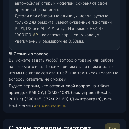
автомобилей старых моделей, сохраняют свои
прежние обозначения.
Детали или сборочные единицы, используемые
только для ремонта, имеют буквенные приставки
Р
,
Р1
,
Р2 или АР, АР1, и т.д. Например, ВК-24-
1000100-
АР
- комплект поршневых колец с
увеличенным размером на 0,50мм.
💬 Отзывы о товаре
Вы можете задать любой вопрос о товаре или работе
нашего магазина. Просим принимать во внимание то,
что мы не являемся станцией и на технически сложные
вопросы ответить не сможем.
Будьте первым, кто оставит свой вопрос на «Жгут
проводов КМПСУД (ЗМЗ-4091, блок управл.Bosch с
2010 г.) (390945-3724022-60) (Димитровград), к-т»
Необходимо
авторизоваться
.
С этим товаром смотрят
Все