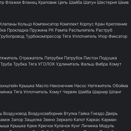
тр
Флажки
Фланец
Храповик
Цепь
Шайба
Шатун
Шестерня
Шкив
Клапаны
Кольцо
Компенсатор
Комплект
Корпус
Кран
Крепление
бка
Прокладка
Пружина
РК
Рампа
Распылитель
Раструб
Трубопровод
Турбокомпрессор
Тяга
Уплотнитель
Упор
Фиксатор
тяжитель
Отражатель
Патрубки
Патрубок
Пистон
Подушка
Труба
Трубка
Тяга
УГОЛОК
Удлинитель
Фальш
Фибра
Хомут
ронштейн
Крышка
Масло
Наконечник
Насос
Натяжитель
Обойма
емянка
Тяга
Уплотнитель
Хомут
Червяк
Шайба
Шарнир
Шланг
ш
Воздуховод
Воздухозаборник
Втулка
Гайка
Гнездо
Дверь
Замок
Запор
Защелка
Звено
Зеркало
Капот
Каркас
Карман
рыша
Крышка
Крюк
Крючок
Кулачок
Кунг
Личинка
Модуль