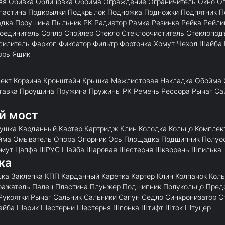
яя
Обивка
Облицовка
Обойма
Ограждение
Ограничитель
Окно
О
ластина
Подкрылки
Подкрылок
Подножка
Подножки
Подпятник
П
адка
Проушина
Пыльник
РК
Радиатор
Рамка
Резинка
Рейка
Рейли
оединитель
Сопло
Спойлер
Стекло
Стеклоочиститель
Стеклопод
силитель
Фаркоп
Фиксатор
Фильтр
Форточка
Хомут
Чехол
Шайба
орь
Ящик
ект
Корзина
Кронштейн
Крышка
Межлистовая
Накладка
Обойма
тавка
Проушина
Пружина
Пружины
РК
Ремень
Рессора
Рычаг
Са
й мост
лушка
Карданный
Картер
Картридж
Клин
Колодка
Кольцо
Комплек
йма
Омыватель
Опора
Опорник
Ось
Площадка
Подшипник
Полуо
омут
Цапфа
ШРУС
Шайба
Шаровая
Шестерня
Шкворень
Шпилька
ка
шка
Заклепка
КПП
Карданный
Каретка
Картер
Клин
Колпачок
Коль
ражатель
Палец
Пластина
Плунжер
Подшипник
Полукольцо
Пред
Рукоятки
Рычаг
Сальник
Сальники
Сапун
Седло
Синхронизатор
С
айба
Шарик
Шестерни
Шестерня
Шпонка
Штифт
Шток
Штуцер