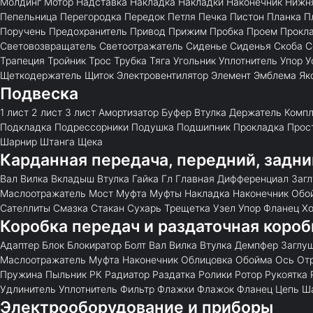
Молдинг
Мотор
Надставка
Накладка
Накладки
Наконечник
Нижн
Пепельница
Перегородка
Передок
Петля
Печка
Пистон
Планка
П
Поручень
Предохранитель
Привод
Прижим
Пробка
Проем
Прокл
Световозвращатель
Светоотражатель
Сиденье
Сиденья
Скоба
С
Трапеция
Тройник
Трос
Трубка
Тяга
Угольник
Уплотнитель
Упор
У
Щеткодержатель
Щиток
Электровентилятор
Элемент
Эмблема
Як
Подвеска
1 лист
2 лист
3 лист
Амортизатор
Буфер
Втулка
Держатель
Компл
Подкладка
Подрессорники
Подушка
Подшипник
Прокладка
Прос
Шарнир
Штанга
Щека
Карданная передача, передний, задни
Вал
Вилка
Вкладыш
Втулка
Гайка
Гл
Главная
Дифференциал
Заг
Маслоотражатель
Мост
Муфта
Муфты
Накладка
Наконечник
Обо
Сателлиты
Смазка
Стакан
Сухарь
Трещетка
Узел
Упор
Фланец
Х
Коробка передач и раздаточная короб
Адаптер
Блок
Блокиратор
Болт
Вал
Вилка
Втулка
Демпфер
Заглу
Маслоотражатель
Муфта
Наконечник
Облицовка
Обойма
Ось
От
Пружина
Пыльник
РК
Радиатор
Раздатка
Ролики
Ротор
Рукоятка
Удлинитель
Уплотнитель
Фильтр
Флажки
Флажок
Фланец
Цепь
Ш
Электрооборудование и приборы