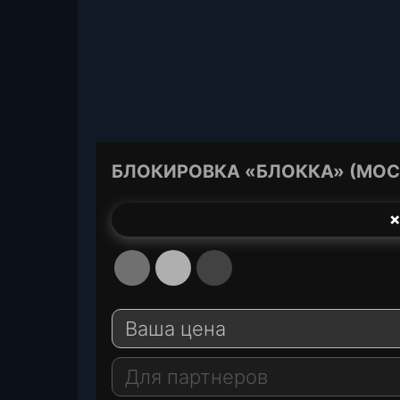
БЛОКИРОВКА «БЛОККА» (МОС
❌
T
W
E
e
h
-
Ваша цена
l
a
M
Для партнеров
e
t
a