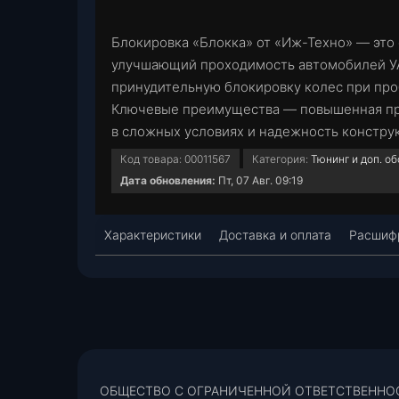
g
s
i
Блокировка «Блокка» от «Иж-Техно» — эт
r
A
l
улучшающий проходимость автомобилей УА
a
p
принудительную блокировку колес при про
Ключевые преимущества — повышенная пр
m
p
в сложных условиях и надежность констру
Код товара:
00011567
Категория:
Тюнинг и доп. о
Дата обновления:
Пт, 07 Авг. 09:19
Характеристики
Доставка и оплата
Расшифр
ОБЩЕСТВО С ОГРАНИЧЕННОЙ ОТВЕТСТВЕННО