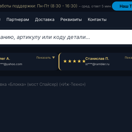
аботы поддержки: Пн-Пт (8:30 - 16:30)
Наш T
~ сред. ответ 5 мин.
Партнерам
Доставка
Реквизиты
Контакты
ег А.
Станислав П.
***@yahoo.com
st***@rambler.ru
вка «Блокка» (мост Спайсер) («Иж-Техно»)