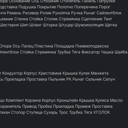
пора
Основание
Ось
Отбойник
Отопитель
Панель
Патрубки
одставка
Подушка
Покрытие
Полотно
Поперечина
Порог
нги
Ремень
Ресивер
Ролик
Рукоятка
Ручка
Рычаг
Сайлентблок
ъемник
Стенка
Стойка
Столик
Стремянка
Сцепление
Тент
Шестерня
Шип
Шланг
Шторка
Штуцер
Шумоизоляция
Щетка
Опора
Ось
Палец
Пластина
Площадка
Пневмоподвеска
йлентблок
Стойка
Стремянка
Трубка
Тяга
Фиксатор
Чашка
Шайба
т
Кондуктор
Корпус
Крестовина
Крышка
Кулак
Манжета
сь
Прокладка
Проставка
Пыльник
РК
Рычаг
Сальник
Сапун
цо
Комплект
Корзина
Корпус
Кронштейн
Крышка
Кулиса
Масло
охранитель
Привод
Пробка
Прокладка
Промеж
Проставка
такан
Стопор
Ступица
Сухарь
Трос
Трубка
Тяга
УГОЛОК