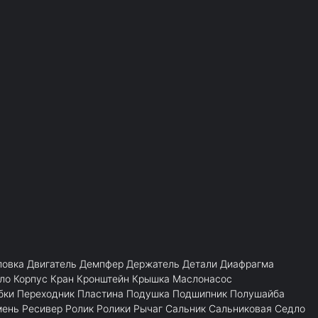
ловка
Двигатель
Демпфер
Держатель
Детали
Диафрагма
ло
Корпус
Кран
Кронштейн
Крышка
Маслонасос
бки
Переходник
Пластина
Подушка
Подшипник
Полушайба
мень
Ресивер
Ролик
Ролики
Рычаг
Сальник
Сальниковая
Седло