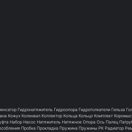
пенсатор
Гидронатяжитель
Гидроопора
Гидротолкатели
Гильза
Го
ана
Кожух
Коленвал
Коллектор
Кольца
Кольцо
Комплект
Коромыс
уфта
Набор
Насос
Натяжитель
Натяжное
Опора
Ось
Палец
Патру
особления
Пробка
Прокладка
Пружина
Пружины
РК
Радиатор
Ре