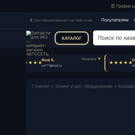
⏰ График р
Покупателям
📄 Сертифицированная торговая точка
КАТАЛОГ
Поиск
товаров
Яков Б.
Ол
ya***@mail.ru
ol
Главная
»
Тюнинг и доп. оборудование
»
Блокиро