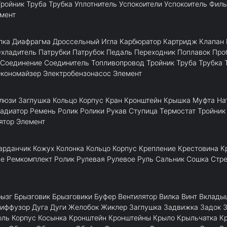
Тройник
Труба
Трубка
Уплотнитель
Успокоители
Успокоитель
Филь
мент
лка
Диафрагма
Дроссельный
Игла
Карбюратор
Картридж
Клапан
хладитель
Патрубки
Патрубок
Педаль
Переходник
Поплавок
Про
Соединение
Соединитель
Топливопровод
Тройник
Труба
Трубка
Экономайзер
Электробензонасос
Элемент
люзи
Заглушка
Кольцо
Корпус
Кран
Кронштейн
Крышка
Муфта
На
адиатор
Ремень
Ролик
Ролики
Рукав
Ступица
Термостат
Тройник
ятор
Элемент
арданчик
Кожух
Колонка
Кольцо
Корпус
Крепление
Крестовина
К
ле
Ремкомплект
Ролик
Рулевая
Рулевое
Руль
Сальник
Сошка
Стр
ызг
Брызговик
Брызговики
Буфер
Вентилятор
Вилка
Винт
Вклады
иффузор
Дуга
Дуги
Желобок
Жиклер
Заглушка
Задвижка
Задок
оль
Корпус
Косынка
Кронштейн
Кронштейны
Крыло
Крыльчатка
К