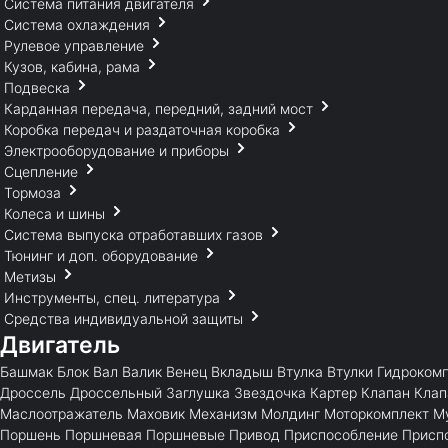
Система питания двигателя
Система охлаждения
Рулевое управление
Кузов, кабина, рама
Подвеска
Карданная передача, передний, задний мост
Коробка передач и раздаточная коробка
Электрооборудование и приборы
Сцепление
Тормоза
Колеса и шины
Система выпуска отработавших газов
Тюнинг и доп. оборудование
Метизы
Инструменты, спец. литература
Средства индивидуальной защиты
Двигатель
Башмак
Блок
Вал
Валик
Венец
Вкладыш
Втулка
Втулки
Гидроком
Дроссель
Дроссельный
Заглушка
Звездочка
Картер
Клапан
Клап
Маслоотражатель
Маховик
Механизм
Молдинг
Моторкомплект
М
Поршень
Поршневая
Поршневые
Привод
Приспособление
Присп