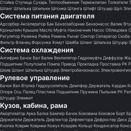
Стойка
Ступица
Сухарь
Теплообменник
Термоклапан
Толкатели
Шланг
Шпилька
Шпильки
Шпонка
Штанга
Штифт
Штуцер
Щуп
Эле
Система питания двигателя
Адсорбер
Акселератор
Бак
Бензозаборник
Бензонасос
Валик
Вту
Кронштейн
Крышка
Масло
Муфта
Наконечник
Насос
Облицовка
О
Регулятор
Резинка
Рейка
Ремень
Рычаг
Сектор
Сепаратор
Скоба
Фильтр
Фланец
Форсунка
Хомут
Шайба
Шланг
Шпилька
Штуцер
Система охлаждения
Антифриз
Бачок
Вал
Валик
Вентилятор
Гидромуфта
Диффузор
Жа
Подшипник
Полупомпа
Помпа
Привод
Прокладка
Проставка
РК
Р
Шкив
Шланг
Шпилька
Штуцер
Электробензонасос
Электровентил
Рулевое управление
Бачок
Вал
Втулка
Гидроусилитель
Демпфер
Держатель
Кардан
К
Опора
Ось
Палец
Пластина
Подшипник
Пружина
Пыльник
РК
Ре
Штуцер
Элемент
Кузов, кабина, рама
Амортизатор
Арка
Балка
Бампер
Бачок
Боковина
Боковое
Борт
Бр
Держатели
Держатель
Дефлектор
Дефлектора
Дефростер
Диск
Д
Кнопка
Коврик
Коврики
Кожух
Козырёк
Кольцо
Конденсатор
Конс