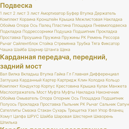
Подвеска
1 лист
2 лист
3 лист
Амортизатор
Буфер
Втулка
Держатель
Комплект
Корзина
Кронштейн
Крышка
Межлистовая
Накладка
Обойма
Опора
Ось
Палец
Пластина
Площадка
Пневмоподвеска
Подкладка
Подрессорники
Подушка
Подшипник
Прокладка
Проставка
Проушина
Пружина
Пружины
РК
Ремень
Рессора
Рычаг
Сайлентблок
Стойка
Стремянка
Трубка
Тяга
Фиксатор
Чашка
Шайба
Шарнир
Штанга
Щека
Карданная передача, передний,
задний мост
Вал
Вилка
Вкладыш
Втулка
Гайка
Гл
Главная
Дифференциал
Заглушка
Карданный
Картер
Картридж
Клин
Колодка
Кольцо
Комплект
Кондуктор
Корпус
Крестовина
Крышка
Кулак
Манжета
Маслоотражатель
Мост
Муфта
Муфты
Накладка
Наконечник
Обойма
Омыватель
Опора
Опорник
Ось
Площадка
Подшипник
Полуось
Прокладка
Проставка
Пыльник
РК
Рычаг
Сальник
Сапун
Сателлиты
Смазка
Стакан
Сухарь
Трещетка
Узел
Упор
Фланец
Хомут
Цапфа
ШРУС
Шайба
Шаровая
Шестерня
Шкворень
Шпилька