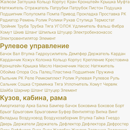
Жалюзи
Заглушка
Кольцо
Корпус
Кран
Кронштейн
Крышка
Муфта
Натяжитель
Отражатель
Патрубки
Патрубок
Пистон
Подушка
Подшипник
Полупомпа
Помпа
Привод
Прокладка
Проставка
РК
Радиатор
Ремень
Ролик
Ролики
Рукав
Ступица
Термостат
Тройник
Труба
Трубка
Тяга
УГОЛОК
Удлинитель
Фальш
Фибра
Хомут
Шкив
Шланг
Шпилька
Штуцер
Электробензонасос
Электровентилятор
Элемент
Рулевое управление
Бачок
Вал
Втулка
Гидроусилитель
Демпфер
Держатель
Кардан
Карданчик
Кожух
Колонка
Кольцо
Корпус
Крепление
Крестовина
Кронштейн
Крышка
Масло
Наконечник
Насос
Натяжитель
Обойма
Опора
Ось
Палец
Пластина
Подшипник
Пружина
Пыльник
РК
Реле
Ремкомплект
Ролик
Рулевая
Рулевое
Руль
Сальник
Сошка
Стремянка
Тяга
Уплотнитель
Хомут
Червяк
Шайба
Шарнир
Шланг
Штуцер
Элемент
Кузов, кабина, рама
Амортизатор
Арка
Балка
Бампер
Бачок
Боковина
Боковое
Борт
Брызг
Брызговик
Брызговики
Буфер
Вентилятор
Вилка
Винт
Вкладыш
Воздуховод
Воздухозаборник
Втулка
Гайка
Гнездо
Дверь
Держатели
Держатель
Дефлектор
Дефлектора
Дефростер
Диск
Диффузор
Дуга
Дуги
Желобок
Жиклер
Заглушка
Задвижка