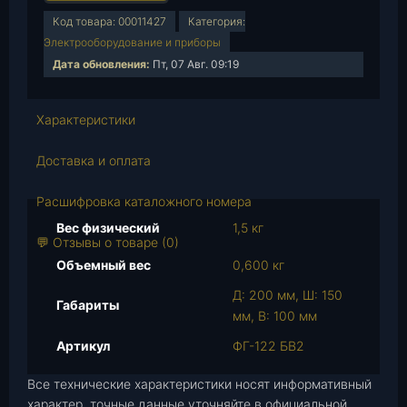
и
Код товара:
00011427
Категория:
ч
Электрооборудование и приборы
е
Дата обновления:
Пт, 07 Авг. 09:19
с
т
в
Характеристики
о
т
Доставка и оплата
о
в
Расшифровка каталожного номера
а
Вес физический
1,5 кг
р
💬 Отзывы о товаре (0)
а
Объемный вес
0,600 кг
Ф
Д: 200 мм, Ш: 150
а
Габариты
мм, В: 100 мм
р
а
Артикул
ФГ-122 БВ2
(
Все технические характеристики носят информативный
а
характер, точные данные уточняйте в официальной