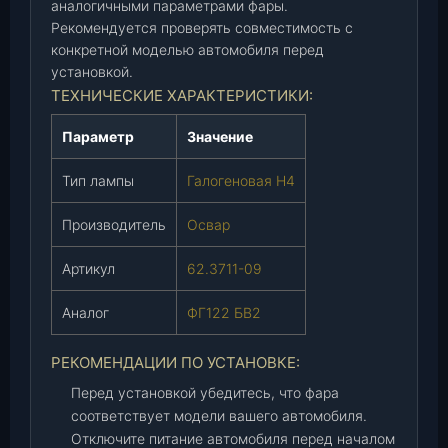
аналогичными параметрами фары.
0
Рекомендуется проверять совместимость с
9
конкретной моделью автомобиля перед
,
установкой.
п
ТЕХНИЧЕСКИЕ ХАРАКТЕРИСТИКИ:
о
д
Параметр
Значение
г
а
Тип лампы
Галогеновая H4
л
о
Производитель
Освар
г
.
Артикул
62.3711-09
Н
4
Аналог
ФГ122 БВ2
)
(
РЕКОМЕНДАЦИИ ПО УСТАНОВКЕ:
О
Перед установкой убедитесь, что фара
с
соответствует модели вашего автомобиля.
в
Отключите питание автомобиля перед началом