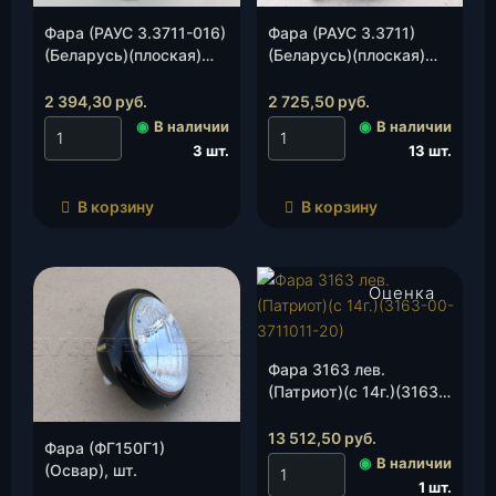
Фара (РАУС 3.3711-016)
Фара (РАУС 3.3711)
(Беларусь)(плоская)
(Беларусь)(плоская)
Хантер(3151-00-
(3151-00-3711010-00) с
3711010-00) без
ободом, шт.
2 394,30
руб.
2 725,50
руб.
ободка, шт.
◉
В наличии
◉
В наличии
3 шт.
13 шт.
В корзину
В корзину
Оценка
4.50
из 5
Фара 3163 лев.
(Патриот)(с 14г.)(3163-
00-3711011-
20/2308.3775-11), шт.
13 512,50
руб.
Фара (ФГ150Г1)
◉
В наличии
(Освар), шт.
1 шт.