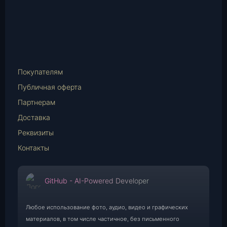
Instagram
vk.com
Telegram
WhatsApp
E-
Mail
Покупателям
Публичная оферта
Партнерам
Доставка
Реквизиты
Контакты
GitHub - AI-Powered Developer
Любое использование фото, аудио, видео и графических
материалов, в том числе частичное, без письменного