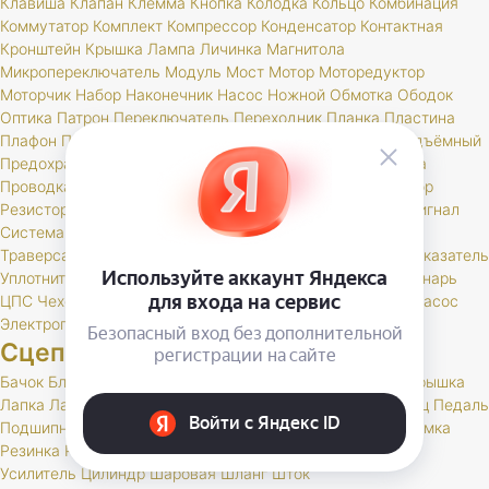
Клавиша
Клапан
Клемма
Кнопка
Колодка
Кольцо
Комбинация
Коммутатор
Комплект
Компрессор
Конденсатор
Контактная
Кронштейн
Крышка
Лампа
Личинка
Магнитола
Микропереключатель
Модуль
Мост
Мотор
Моторедуктор
Моторчик
Набор
Наконечник
Насос
Ножной
Обмотка
Ободок
Оптика
Патрон
Переключатель
Переходник
Планка
Пластина
Плафон
Повторитель
Поддон
Подсветка
Подшипник
Подъёмный
Предохранитель
Прибор
Прикуриватель
Провод
Провода
Проводка
Проставка
Пульт
Пыльник
РК
Разъем
Регулятор
Резистор
Реле
Реостат
Решетка
Розетка
Рычаг
Свеча
Сигнал
Система
Скоба
Соединитель
Спидометр
Стартер
Стекло
Траверса
Трамблер
Транспондер
Трос
Трубка
Тумблер
Указатель
Уплотнитель
Установ
Устройство
Фара
Фароискатель
Фонарь
ЦПС
Чехол
Шкив
Щетка
Щеточный
Щиток
Электробензонасос
Электропривод
Якорь
Сцепление
Бачок
Блок
Вилка
Втулка
Диск
Картер
Корзина
Корпус
Крышка
Лапка
Лапки
Манжета
Муфта
Накладка
Опора
Ось
Палец
Педаль
Подшипник
Поршень
Пресс
Пружина
Пыльник
РК
Раб
Рамка
Резинка
Рычаг
Скоба
Сцепление
Толкатель
Трубка
Тяга
Усилитель
Цилиндр
Шаровая
Шланг
Шток