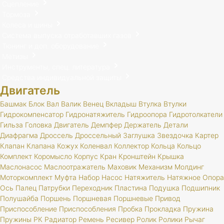
Сцепление
Тормоза
Колеса и шины
Система выпуска отработавших газов
Тюнинг и доп. оборудование
Метизы
Инструменты, спец. литература
Средства индивидуальной защиты
Двигатель
Башмак
Блок
Вал
Валик
Венец
Вкладыш
Втулка
Втулки
Гидрокомпенсатор
Гидронатяжитель
Гидроопора
Гидротолкатели
Гильза
Головка
Двигатель
Демпфер
Держатель
Детали
Диафрагма
Дроссель
Дроссельный
Заглушка
Звездочка
Картер
Клапан
Клапана
Кожух
Коленвал
Коллектор
Кольца
Кольцо
Комплект
Коромысло
Корпус
Кран
Кронштейн
Крышка
Маслонасос
Маслоотражатель
Маховик
Механизм
Молдинг
Моторкомплект
Муфта
Набор
Насос
Натяжитель
Натяжное
Опора
Ось
Палец
Патрубки
Переходник
Пластина
Подушка
Подшипник
Полушайба
Поршень
Поршневая
Поршневые
Привод
Приспособление
Приспособления
Пробка
Прокладка
Пружина
Пружины
РК
Радиатор
Ремень
Ресивер
Ролик
Ролики
Рычаг