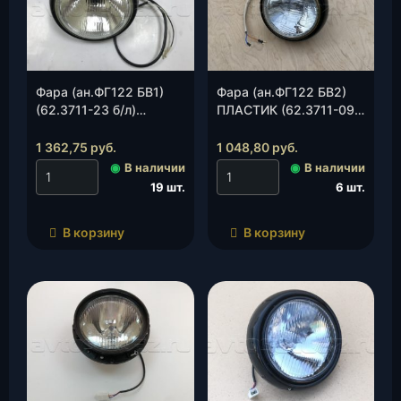
Фара (ан.ФГ122 БВ1)
Фара (ан.ФГ122 БВ2)
(62.3711-23 б/л)
ПЛАСТИК (62.3711-09
(Освар), шт.
,под галог.Н4)(Освар) ,
шт.
1 362,75
руб.
1 048,80
руб.
◉
В наличии
◉
В наличии
19 шт.
6 шт.
В корзину
В корзину