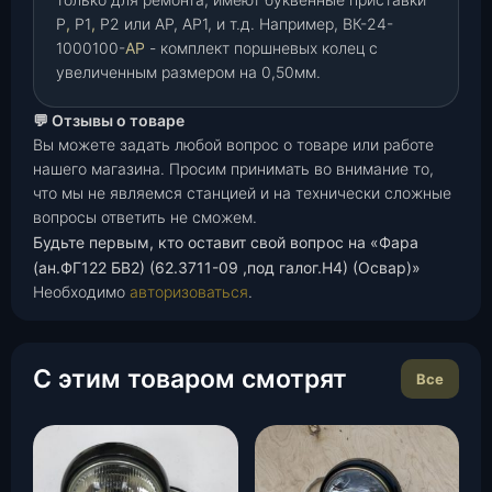
Р
,
Р1
,
Р2 или АР, АР1, и т.д. Например, ВК-24-
1000100-
АР
- комплект поршневых колец с
увеличенным размером на 0,50мм.
💬 Отзывы о товаре
Вы можете задать любой вопрос о товаре или работе
нашего магазина. Просим принимать во внимание то,
что мы не являемся станцией и на технически сложные
вопросы ответить не сможем.
Будьте первым, кто оставит свой вопрос на «Фара
(ан.ФГ122 БВ2) (62.3711-09 ,под галог.Н4) (Освар)»
Необходимо
авторизоваться
.
С этим товаром смотрят
Все