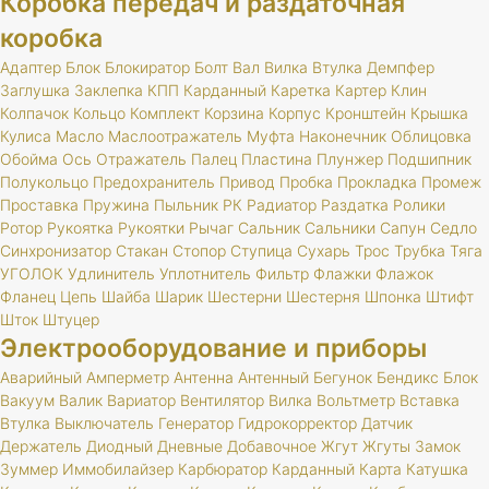
Коробка передач и раздаточная
коробка
Адаптер
Блок
Блокиратор
Болт
Вал
Вилка
Втулка
Демпфер
Заглушка
Заклепка
КПП
Карданный
Каретка
Картер
Клин
Колпачок
Кольцо
Комплект
Корзина
Корпус
Кронштейн
Крышка
Кулиса
Масло
Маслоотражатель
Муфта
Наконечник
Облицовка
Обойма
Ось
Отражатель
Палец
Пластина
Плунжер
Подшипник
Полукольцо
Предохранитель
Привод
Пробка
Прокладка
Промеж
Проставка
Пружина
Пыльник
РК
Радиатор
Раздатка
Ролики
Ротор
Рукоятка
Рукоятки
Рычаг
Сальник
Сальники
Сапун
Седло
Синхронизатор
Стакан
Стопор
Ступица
Сухарь
Трос
Трубка
Тяга
УГОЛОК
Удлинитель
Уплотнитель
Фильтр
Флажки
Флажок
Фланец
Цепь
Шайба
Шарик
Шестерни
Шестерня
Шпонка
Штифт
Шток
Штуцер
Электрооборудование и приборы
Аварийный
Амперметр
Антенна
Антенный
Бегунок
Бендикс
Блок
Вакуум
Валик
Вариатор
Вентилятор
Вилка
Вольтметр
Вставка
Втулка
Выключатель
Генератор
Гидрокорректор
Датчик
Держатель
Диодный
Дневные
Добавочное
Жгут
Жгуты
Замок
Зуммер
Иммобилайзер
Карбюратор
Карданный
Карта
Катушка