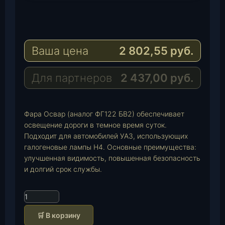
T
e
W
l
h
E
e
a
-
Ваша цена
2 802,55
руб.
g
t
M
r
s
a
a
A
i
Для партнеров
2 437,00
руб.
m
p
l
p
Фара Освар (аналог ФГ122 БВ2) обеспечивает
освещение дороги в темное время суток.
Подходит для автомобилей УАЗ, использующих
галогеновые лампы H4. Основные преимущества:
улучшенная видимость, повышенная безопасность
и долгий срок службы.
К
о
🛒 В корзину
л