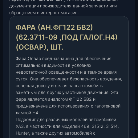
н
документации производителя данной запчасти или
.
обращением в интернет магазин.
Ф
Г
ФАРА (АН.ФГ122 БВ2)
1
2
(62.3711-09 ,ПОД ГАЛОГ.Н4)
2
(ОСВАР), ШТ.
Б
В
Фара Освар предназначена для обеспечения
2
оптимальной видимости в условиях
)
недостаточной освещенности и в темное время
(
суток. Она обеспечивает безопасность вождения,
6
освещая дорогу и делая ваш автомобиль
2
заметным для других участников движения. Эта
фара является аналогом ФГ122 БВ2 и
.
предназначена для использования с галогеновой
3
лампой H4.
7
Подходит для различных моделей автомобилей
1
УАЗ, в частности для моделей 469, 31512, 31514,
1
Hunter, а также других автомобилей с
-