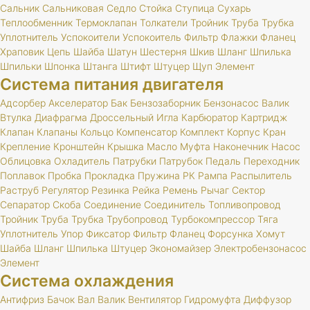
Сальник
Сальниковая
Седло
Стойка
Ступица
Сухарь
Теплообменник
Термоклапан
Толкатели
Тройник
Труба
Трубка
Уплотнитель
Успокоители
Успокоитель
Фильтр
Флажки
Фланец
Храповик
Цепь
Шайба
Шатун
Шестерня
Шкив
Шланг
Шпилька
Шпильки
Шпонка
Штанга
Штифт
Штуцер
Щуп
Элемент
Система питания двигателя
Адсорбер
Акселератор
Бак
Бензозаборник
Бензонасос
Валик
Втулка
Диафрагма
Дроссельный
Игла
Карбюратор
Картридж
Клапан
Клапаны
Кольцо
Компенсатор
Комплект
Корпус
Кран
Крепление
Кронштейн
Крышка
Масло
Муфта
Наконечник
Насос
Облицовка
Охладитель
Патрубки
Патрубок
Педаль
Переходник
Поплавок
Пробка
Прокладка
Пружина
РК
Рампа
Распылитель
Раструб
Регулятор
Резинка
Рейка
Ремень
Рычаг
Сектор
Сепаратор
Скоба
Соединение
Соединитель
Топливопровод
Тройник
Труба
Трубка
Трубопровод
Турбокомпрессор
Тяга
Уплотнитель
Упор
Фиксатор
Фильтр
Фланец
Форсунка
Хомут
Шайба
Шланг
Шпилька
Штуцер
Экономайзер
Электробензонасос
Элемент
Система охлаждения
Антифриз
Бачок
Вал
Валик
Вентилятор
Гидромуфта
Диффузор