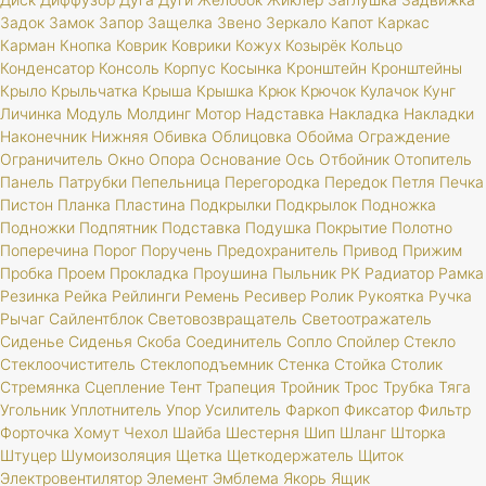
Задок
Замок
Запор
Защелка
Звено
Зеркало
Капот
Каркас
Карман
Кнопка
Коврик
Коврики
Кожух
Козырёк
Кольцо
Конденсатор
Консоль
Корпус
Косынка
Кронштейн
Кронштейны
Крыло
Крыльчатка
Крыша
Крышка
Крюк
Крючок
Кулачок
Кунг
Личинка
Модуль
Молдинг
Мотор
Надставка
Накладка
Накладки
Наконечник
Нижняя
Обивка
Облицовка
Обойма
Ограждение
Ограничитель
Окно
Опора
Основание
Ось
Отбойник
Отопитель
Панель
Патрубки
Пепельница
Перегородка
Передок
Петля
Печка
Пистон
Планка
Пластина
Подкрылки
Подкрылок
Подножка
Подножки
Подпятник
Подставка
Подушка
Покрытие
Полотно
Поперечина
Порог
Поручень
Предохранитель
Привод
Прижим
Пробка
Проем
Прокладка
Проушина
Пыльник
РК
Радиатор
Рамка
Резинка
Рейка
Рейлинги
Ремень
Ресивер
Ролик
Рукоятка
Ручка
Рычаг
Сайлентблок
Световозвращатель
Светоотражатель
Сиденье
Сиденья
Скоба
Соединитель
Сопло
Спойлер
Стекло
Стеклоочиститель
Стеклоподъемник
Стенка
Стойка
Столик
Стремянка
Сцепление
Тент
Трапеция
Тройник
Трос
Трубка
Тяга
Угольник
Уплотнитель
Упор
Усилитель
Фаркоп
Фиксатор
Фильтр
Форточка
Хомут
Чехол
Шайба
Шестерня
Шип
Шланг
Шторка
Штуцер
Шумоизоляция
Щетка
Щеткодержатель
Щиток
Электровентилятор
Элемент
Эмблема
Якорь
Ящик