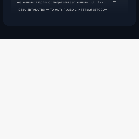
разрешения правообладателя запрещено! СТ. 1228 ГК РФ:
Право авторства — то есть право считаться автором.