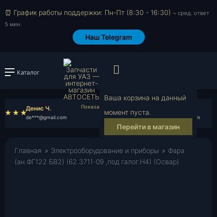
⏰ График работы поддержки: Пн-Пт (8:30 - 16:30)
~ сред. ответ
5 мин.
Наш Telegram
Просмотр корзи
Каталог
Войти или зарегистрировать
Ваша корзина на данный
Денис Ч.
Кирилл Т.
момент пуста.
de***@gmail.com
ki***@gmail.com
Перейти в магазин
Главная
»
Электрооборудование и приборы
»
Фара
(ан.ФГ122 БВ2) (62.3711-09 ,под галог.Н4) (Освар)