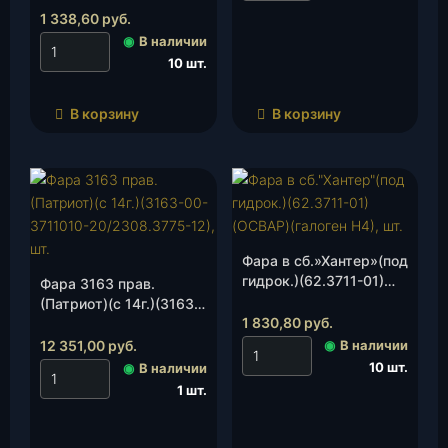
1 338,60
руб.
◉
В наличии
10 шт.
В корзину
В корзину
Фара в сб.»Хантер»(под
гидрок.)(62.3711-01)
Фара 3163 прав.
(ОСВАР)(галоген Н4),
(Патриот)(с 14г.)(3163-
шт.
1 830,80
руб.
00-3711010-
20/2308.3775-12), шт.
12 351,00
руб.
◉
В наличии
10 шт.
◉
В наличии
1 шт.