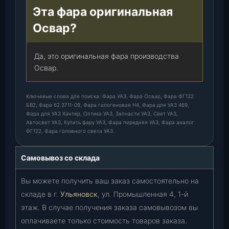
Эта фара оригинальная
Освар?
Да, это оригинальная фара производства
Освар.
Ключевые слова для поиска: Фара УАЗ, Фара Освар, Фара ФГ122
БВ2, Фара 62.3711-09, Фара галогеновая H4, Фара для УАЗ 469,
Фара для УАЗ Хантер, Оптика УАЗ, Запчасти УАЗ, Свет УАЗ,
Автосвет УАЗ, Купить фару УАЗ, Фара передняя УАЗ, Фара аналог
ФГ122, Фара головного света УАЗ.
Самовывоз со склада
Вы можете получить ваш заказ самостоятельно на
складе в г.
Ульяновск
, ул. Промышленная 4, 1-й
этаж. В случае получения заказа самовывозом вы
оплачиваете только стоимость товаров заказа.