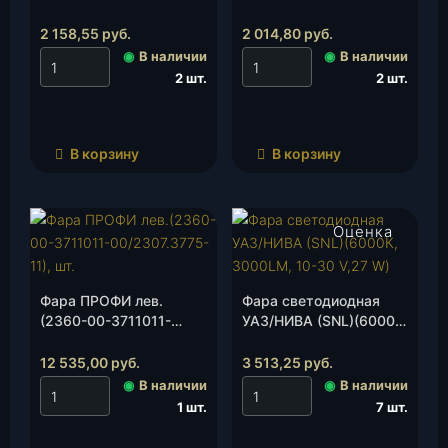
лев.(14г.)(3163-
прав.(14г.)( 3163-
3743010-10
3743011-10
2 158,55
руб.
2 014,80
руб.
/112.13.23.343)
/112.13.23.343-01)
◉
В наличии
◉
В наличии
(Руденск ОАО), шт.
(Руденск ОАО), шт.
2 шт.
2 шт.
В корзину
В корзину
Оценка
4.50
из 5
Фара ПРОФИ лев.
Фара светодиодная
(2360-00-3711011-
УАЗ/НИВА (SNL)(6000К,
00/2307.3775-11), шт.
3000LM, 10-30 V,27 W),
шт.
12 535,00
руб.
3 513,25
руб.
◉
В наличии
◉
В наличии
1 шт.
7 шт.