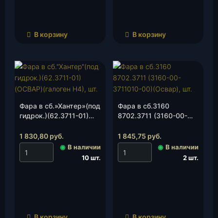
В корзину
В корзину
Фара в сб.»Хантер»(под
Фара в сб.3160
гидрок.)(62.3711-01)
8702.3711 (3160-00-
(ОСВАР)(галоген Н4),
3711010-00)(Освар),
шт.
шт.
1 830,80
руб.
1 845,75
руб.
◉
В наличии
◉
В наличии
10 шт.
2 шт.
В корзину
В корзину