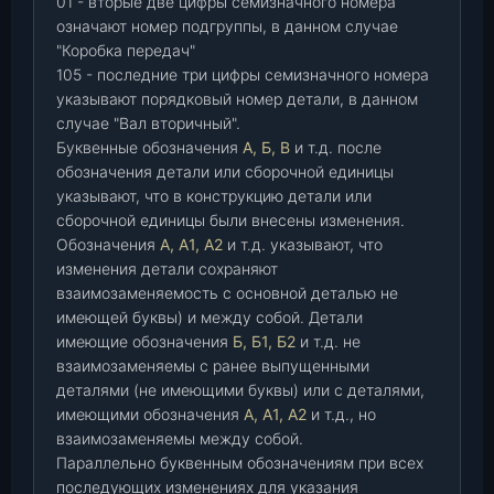
01 - вторые две цифры семизначного номера
означают номер подгруппы, в данном случае
"Коробка передач"
105 - последние три цифры семизначного номера
указывают порядковый номер детали, в данном
случае "Вал вторичный".
Буквенные обозначения
А, Б, В
и т.д. после
обозначения детали или сборочной единицы
указывают, что в конструкцию детали или
сборочной единицы были внесены изменения.
Обозначения
А, А1, А2
и т.д. указывают, что
изменения детали сохраняют
взаимозаменяемость с основной деталью не
имеющей буквы) и между собой. Детали
имеющие обозначения
Б, Б1, Б2
и т.д. не
взаимозаменяемы с ранее выпущенными
деталями (не имеющими буквы) или с деталями,
имеющими обозначения
А, А1, А2
и т.д., но
взаимозаменяемы между собой.
Параллельно буквенным обозначениям при всех
последующих изменениях для указания