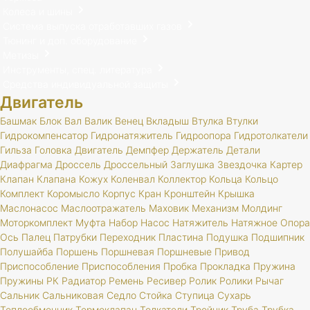
Колеса и шины
Система выпуска отработавших газов
Тюнинг и доп. оборудование
Метизы
Инструменты, спец. литература
Средства индивидуальной защиты
Двигатель
Башмак
Блок
Вал
Валик
Венец
Вкладыш
Втулка
Втулки
Гидрокомпенсатор
Гидронатяжитель
Гидроопора
Гидротолкатели
Гильза
Головка
Двигатель
Демпфер
Держатель
Детали
Диафрагма
Дроссель
Дроссельный
Заглушка
Звездочка
Картер
Клапан
Клапана
Кожух
Коленвал
Коллектор
Кольца
Кольцо
Комплект
Коромысло
Корпус
Кран
Кронштейн
Крышка
Маслонасос
Маслоотражатель
Маховик
Механизм
Молдинг
Моторкомплект
Муфта
Набор
Насос
Натяжитель
Натяжное
Опора
Ось
Палец
Патрубки
Переходник
Пластина
Подушка
Подшипник
Полушайба
Поршень
Поршневая
Поршневые
Привод
Приспособление
Приспособления
Пробка
Прокладка
Пружина
Пружины
РК
Радиатор
Ремень
Ресивер
Ролик
Ролики
Рычаг
Сальник
Сальниковая
Седло
Стойка
Ступица
Сухарь
Теплообменник
Термоклапан
Толкатели
Тройник
Труба
Трубка