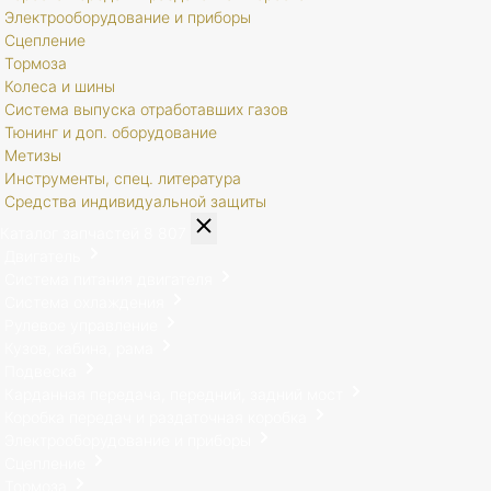
Электрооборудование и приборы
Сцепление
Тормоза
Колеса и шины
Система выпуска отработавших газов
Тюнинг и доп. оборудование
Метизы
Инструменты, спец. литература
Средства индивидуальной защиты
Каталог запчастей
8 807
Двигатель
Система питания двигателя
Система охлаждения
Рулевое управление
Кузов, кабина, рама
Подвеска
Карданная передача, передний, задний мост
Коробка передач и раздаточная коробка
Электрооборудование и приборы
Сцепление
Тормоза