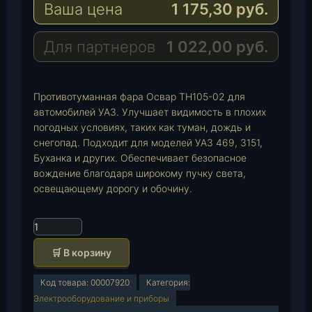
Ваша цена
1 175,30
руб.
g
t
M
r
s
a
a
A
i
Для партнеров
1 022,00
руб.
m
p
l
p
Противотуманная фара Освар ТН105-02 для
автомобилей УАЗ. Улучшает видимость в плохих
погодных условиях, таких как туман, дождь и
снегопад. Подходит для моделей УАЗ 469, 3151,
Буханка и других. Обеспечивает безопасное
вождение благодаря широкому пучку света,
освещающему дорогу и обочину.
К
о
🛒 В корзину
л
и
Код товара:
00007920
Категория:
ч
Электрооборудование и приборы
е