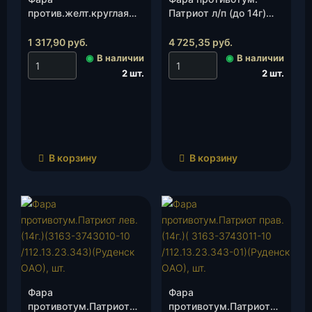
против.желт.круглая
Патриот л/п (до 14г)
(2101.3743-06)(Освар),
(241.3743-01)(Освар),
шт.
шт.
1 317,90
руб.
4 725,35
руб.
◉
В наличии
◉
В наличии
2 шт.
2 шт.
В корзину
В корзину
Фара
Фара
противотум.Патриот
противотум.Патриот