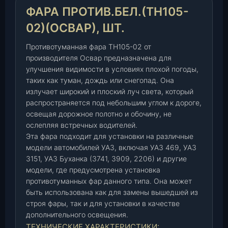
в
ФАРА ПРОТИВ.БЕЛ.(ТН105-
.
б
02)(ОСВАР), ШТ.
е
Противотуманная фара ТН105-02 от
л
производителя Освар предназначена для
.
улучшения видимости в условиях плохой погоды,
(
таких как туман, дождь или снегопад. Она
Т
излучает широкий и плоский луч света, который
Н
распространяется под небольшим углом к дороге,
1
освещая дорожное полотно и обочину, не
0
ослепляя встречных водителей.
5
Эта фара подходит для установки на различные
-
модели автомобилей УАЗ, включая УАЗ 469, УАЗ
0
3151, УАЗ Буханка (3741, 3909, 2206) и другие
2
модели, где предусмотрена установка
)
противотуманных фар данного типа. Она может
(
быть использована как для замены вышедшей из
О
строя фары, так и для установки в качестве
с
дополнительного освещения.
в
ТЕХНИЧЕСКИЕ ХАРАКТЕРИСТИКИ: