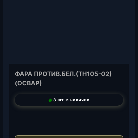
ФАРА ПРОТИВ.БЕЛ.(ТН105-02)
(ОСВАР)
◉
3 шт. в наличии
T
e
W
l
h
E
e
a
-