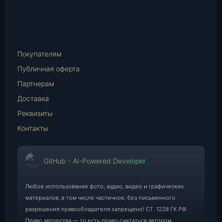
vk.com
Telegram
WhatsApp
E-
Mail
Покупателям
Публичная оферта
Партнерам
Доставка
Реквизиты
Контакты
GitHub - AI-Powered Developer
Любое использование фото, аудио, видео и графических
материалов, в том числе частичное, без письменного
разрешения правообладателя запрещено! СТ. 1228 ГК РФ:
Право авторства — то есть право считаться автором.