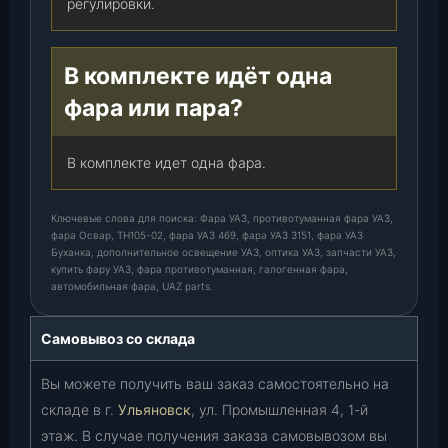
регулировки.
В комплекте идёт одна
фара или пара?
В комплекте идет одна фара.
Ключевые слова для поиска: Фара УАЗ, противотуманная фара УАЗ,
фара Освар, ТН105-02, фара УАЗ 469, фара УАЗ 3151, фара УАЗ
Буханка, дополнительное освещение УАЗ, оптика УАЗ, запчасти УАЗ,
купить фару УАЗ, фара противотуманная, галогенная фара,
автомобильная фара, UAZ parts.
Самовывоз со склада
Вы можете получить ваш заказ самостоятельно на
складе в г.
Ульяновск
, ул. Промышленная 4, 1-й
этаж. В случае получения заказа самовывозом вы