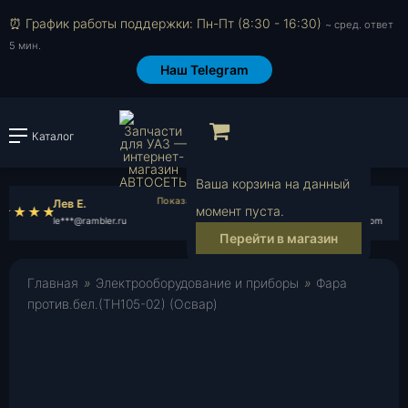
⏰ График работы поддержки: Пн-Пт (8:30 - 16:30)
~ сред. ответ
5 мин.
Наш Telegram
Просмотр корзи
Каталог
Войти или зарегистрировать
Ваша корзина на данный
Лев Е.
Илья Г.
момент пуста.
le***@rambler.ru
il***@yahoo.com
Перейти в магазин
Главная
»
Электрооборудование и приборы
»
Фара
против.бел.(ТН105-02) (Освар)