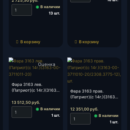
2 725,50
руб.
◉
В наличии
13 шт.
В корзину
В корзину
Оценка
4.50
из 5
Фара 3163 лев.
(Патриот)(с 14г.)(3163-
Фара 3163 прав.
00-3711011-
(Патриот)(с 14г.)(3163-
20/2308.3775-11), шт.
13 512,50
руб.
00-3711010-
20/2308.3775-12), шт.
◉
В наличии
12 351,00
руб.
1 шт.
◉
В наличии
1 шт.