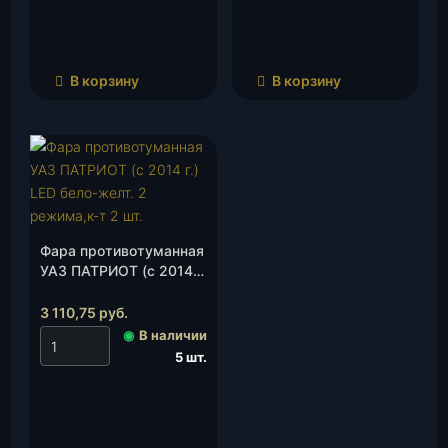
В корзину
В корзину
Фара противотуманная
УАЗ ПАТРИОТ (с 2014
г.) LED бело-желт. 2
режима,к-т 2 шт., к-т.
3 110,75
руб.
◉
В наличии
5 шт.