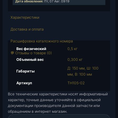
Дата обновления:
Пт, 07 Авг. 09:19
с
т
в
Характеристики
о
т
Доставка и оплата
о
в
Расшифровка каталожного номера
а
Вес физический
0,5 кг
р
💬 Отзывы о товаре (0)
а
Объемный вес
0,300 кг
Ф
Д: 150 мм, Ш: 100
а
Габариты
мм, В: 100 мм
р
а
Артикул
ТН105-02
п
Все технические характеристики носят информативный
р
характер, точные данные уточняйте в официальной
о
документации производителя данной запчасти или
т
обращением в интернет магазин.
и