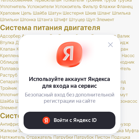
Уплотнитель
Успокоители
Успокоитель
Фильтр
Флажки
Фланец
Храповик
Цепь
Шайба
Шатун
Шестерня
Шкив
Шланг
Шпилька
Шпильки
Шпонка
Штанга
Штифт
Штуцер
Щуп
Элемент
Система питания двигателя
Адсорбер
Акселератор
Бак
Бензозаборник
Бензонасос
Валик
Втулка
Диафрагма
Дроссельный
Игла
Карбюратор
Картридж
Клапан
Клапаны
Кольцо
Компенсатор
Комплект
Корпус
Кран
Крепление
Кронштейн
Крышка
Масло
Муфта
Наконечник
Насос
Облицовка
Охладитель
Патрубки
Патрубок
Педаль
Переходник
Поплавок
Пробка
Прокладка
Пружина
РК
Рампа
Распылитель
Раструб
Регулятор
Резинка
Рейка
Ремень
Рычаг
Сектор
Сепаратор
Скоба
Соединение
Соединитель
Топливопровод
Тройник
Труба
Трубка
Трубопровод
Турбокомпрессор
Тяга
Уплотнитель
Упор
Фиксатор
Фильтр
Фланец
Форсунка
Хомут
Шайба
Шланг
Шпилька
Штуцер
Экономайзер
Электробензонасос
Элемент
Система охлаждения
Антифриз
Бачок
Вал
Валик
Вентилятор
Гидромуфта
Диффузор
Жалюзи
Заглушка
Кольцо
Корпус
Кран
Кронштейн
Крышка
Муфта
Натяжитель
Отражатель
Патрубки
Патрубок
Пистон
Подушка