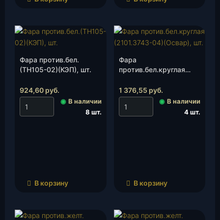
Фара против.бел.
Фара
(ТН105-02)(КЭП), шт.
против.бел.круглая
(2101.3743-04)(Освар),
шт.
924,60
руб.
1 376,55
руб.
◉
В наличии
◉
В наличии
8 шт.
4 шт.
В корзину
В корзину