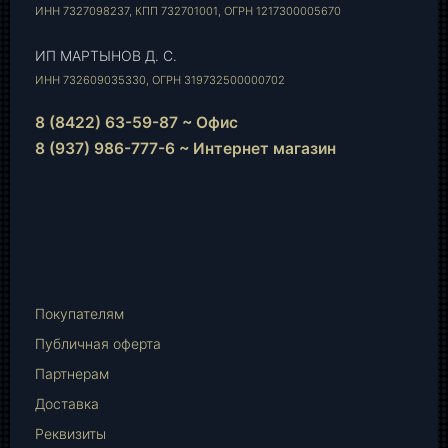
ИНН 7327098237, КПП 732701001, ОГРН 1217300005670
ИП МАРТЫНОВ Д. С.
ИНН 732609035330, ОГРН 319732500000702
8 (8422) 63-59-87 ~ Офис
8 (937) 986-777-6 ~ Интернет магазин
Instagram
vk.com
Telegram
WhatsApp
E-
Mail
Покупателям
Публичная оферта
Партнерам
Доставка
Реквизиты