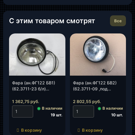
С этим товаром смотрят
Все
Фара (ан.ФГ122 БВ1)
Фара (ан.ФГ122 БВ2)
(62.3711-23 б/л)
(62.3711-09 ,под
(Освар), шт.
галог.Н4)(Освар), шт.
1 362,75
руб.
2 802,55
руб.
◉
В наличии
◉
В наличии
19 шт.
10 шт.
В корзину
В корзину