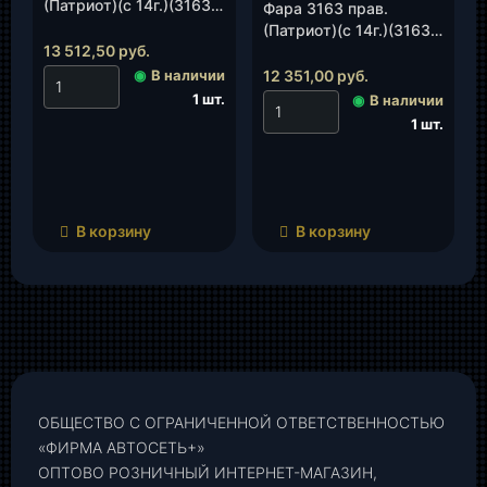
(Патриот)(с 14г.)(3163-
Фара 3163 прав.
00-3711011-
(Патриот)(с 14г.)(3163-
20/2308.3775-11), шт.
13 512,50
руб.
00-3711010-
20/2308.3775-12), шт.
◉
В наличии
12 351,00
руб.
1 шт.
◉
В наличии
1 шт.
В корзину
В корзину
ОБЩЕСТВО С ОГРАНИЧЕННОЙ ОТВЕТСТВЕННОСТЬЮ
«ФИРМА АВТОСЕТЬ+»
ОПТОВО РОЗНИЧНЫЙ ИНТЕРНЕТ-МАГАЗИН,