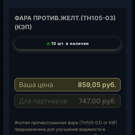
ФАРА ПРОТИВ.ЖЕЛТ.(ТН105-03)
(КЭП)
◉
10 шт. в наличии
T
e
W
l
h
E
e
a
-
Ваша цена
859,05
руб.
g
t
M
r
s
a
a
A
i
Для партнеров
747,00
руб.
m
p
l
p
Желтая противотуманная фара (ТН105-03) от КЭП
предназначена для улучшения видимости в