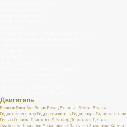
Система питания двигателя
Система охлаждения
Рулевое управление
Кузов, кабина, рама
Подвеска
Карданная передача, передний, задний мост
Коробка передач и раздаточная коробка
Электрооборудование и приборы
Сцепление
Тормоза
Колеса и шины
Система выпуска отработавших газов
Тюнинг и доп. оборудование
Метизы
Инструменты, спец. литература
Средства индивидуальной защиты
Двигатель
Башмак
Блок
Вал
Валик
Венец
Вкладыш
Втулка
Втулки
Гидрокомпенсатор
Гидронатяжитель
Гидроопора
Гидротолкатели
Гильза
Головка
Двигатель
Демпфер
Держатель
Детали
Диафрагма
Дроссель
Дроссельный
Заглушка
Звездочка
Картер