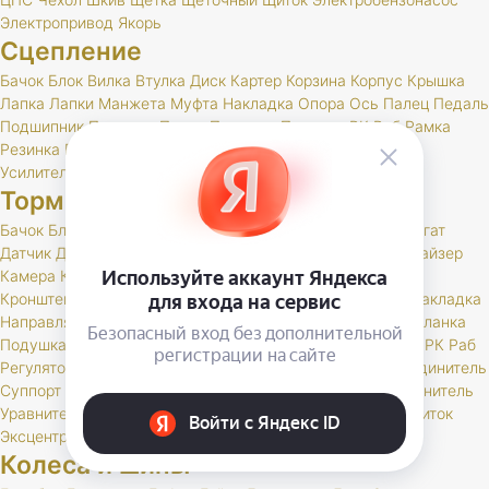
Электропривод
Якорь
Сцепление
Бачок
Блок
Вилка
Втулка
Диск
Картер
Корзина
Корпус
Крышка
Лапка
Лапки
Манжета
Муфта
Накладка
Опора
Ось
Палец
Педаль
Подшипник
Поршень
Пресс
Пружина
Пыльник
РК
Раб
Рамка
Резинка
Рычаг
Скоба
Сцепление
Толкатель
Трубка
Тяга
Усилитель
Цилиндр
Шаровая
Шланг
Шток
Тормоза
Бачок
Блок
Вакуумный
Вал
Вилка
Винт
Втулка
Гидроагрегат
Датчик
Держатель
Диск
Жгут
Жидкость
Звено
Иммобилайзер
Камера
Клапан
Клин
Колодка
Колодки
Колпачок
Кольцо
Кронштейн
Крышка
Манжета
Маслоотражатель
Муфта
Накладка
Направляющая
Обойма
Опора
Опорный
Паста
Педаль
Планка
Подушка
Поршень
Привод
Проставка
Пружина
Пыльник
РК
Раб
Регулятор
Резинка
Рычаг
Сектор
Сигнальное
Скоба
Соединитель
Суппорт
Тормоз
Тормоза
Тройник
Трос
Трубка
Тяга
Удлинитель
Уравнитель
Цилиндр
Чехол
Шайба
Шланг
Штуцер
Щит
Щиток
Эксцентрик
Колеса и шины