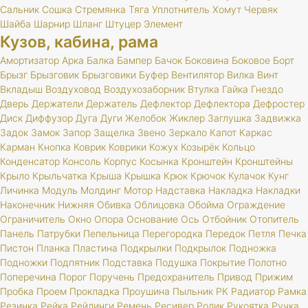
Сальник
Сошка
Стремянка
Тяга
Уплотнитель
Хомут
Червяк
Шайба
Шарнир
Шланг
Штуцер
Элемент
Кузов, кабина, рама
Амортизатор
Арка
Балка
Бампер
Бачок
Боковина
Боковое
Борт
Брызг
Брызговик
Брызговики
Буфер
Вентилятор
Вилка
Винт
Вкладыш
Воздуховод
Воздухозаборник
Втулка
Гайка
Гнездо
Дверь
Держатели
Держатель
Дефлектор
Дефлектора
Дефростер
Диск
Диффузор
Дуга
Дуги
Желобок
Жиклер
Заглушка
Задвижка
Задок
Замок
Запор
Защелка
Звено
Зеркало
Капот
Каркас
Карман
Кнопка
Коврик
Коврики
Кожух
Козырёк
Кольцо
Конденсатор
Консоль
Корпус
Косынка
Кронштейн
Кронштейны
Крыло
Крыльчатка
Крыша
Крышка
Крюк
Крючок
Кулачок
Кунг
Личинка
Модуль
Молдинг
Мотор
Надставка
Накладка
Накладки
Наконечник
Нижняя
Обивка
Облицовка
Обойма
Ограждение
Ограничитель
Окно
Опора
Основание
Ось
Отбойник
Отопитель
Панель
Патрубки
Пепельница
Перегородка
Передок
Петля
Печка
Пистон
Планка
Пластина
Подкрылки
Подкрылок
Подножка
Подножки
Подпятник
Подставка
Подушка
Покрытие
Полотно
Поперечина
Порог
Поручень
Предохранитель
Привод
Прижим
Пробка
Проем
Прокладка
Проушина
Пыльник
РК
Радиатор
Рамка
Резинка
Рейка
Рейлинги
Ремень
Ресивер
Ролик
Рукоятка
Ручка