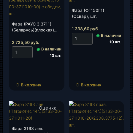
Фара (ФГ150Г1)
(Освар), шт.
Фара (РАУС 3.3711)
1 338,60
руб.
(Беларусь)(плоская)
◉
В наличии
(3151-00-3711010-00) с
ободом, шт.
10 шт.
2 725,50
руб.
◉
В наличии
13 шт.
В корзину
В корзину
Оценка
4.50
из 5
Фара 3163 лев.