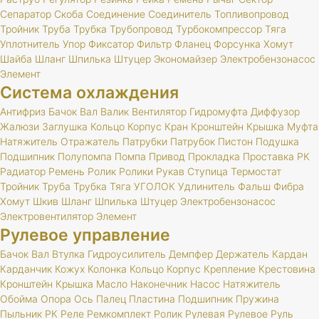
Сепаратор
Скоба
Соединение
Соединитель
Топливопровод
Тройник
Труба
Трубка
Трубопровод
Турбокомпрессор
Тяга
Уплотнитель
Упор
Фиксатор
Фильтр
Фланец
Форсунка
Хомут
Шайба
Шланг
Шпилька
Штуцер
Экономайзер
Электробензонасос
Элемент
Система охлаждения
Антифриз
Бачок
Вал
Валик
Вентилятор
Гидромуфта
Диффузор
Жалюзи
Заглушка
Кольцо
Корпус
Кран
Кронштейн
Крышка
Муфта
Натяжитель
Отражатель
Патрубки
Патрубок
Пистон
Подушка
Подшипник
Полупомпа
Помпа
Привод
Прокладка
Проставка
РК
Радиатор
Ремень
Ролик
Ролики
Рукав
Ступица
Термостат
Тройник
Труба
Трубка
Тяга
УГОЛОК
Удлинитель
Фальш
Фибра
Хомут
Шкив
Шланг
Шпилька
Штуцер
Электробензонасос
Электровентилятор
Элемент
Рулевое управление
Бачок
Вал
Втулка
Гидроусилитель
Демпфер
Держатель
Кардан
Карданчик
Кожух
Колонка
Кольцо
Корпус
Крепление
Крестовина
Кронштейн
Крышка
Масло
Наконечник
Насос
Натяжитель
Обойма
Опора
Ось
Палец
Пластина
Подшипник
Пружина
Пыльник
РК
Реле
Ремкомплект
Ролик
Рулевая
Рулевое
Руль