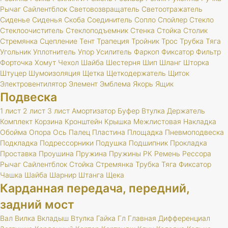
Рычаг
Сайлентблок
Световозвращатель
Светоотражатель
Сиденье
Сиденья
Скоба
Соединитель
Сопло
Спойлер
Стекло
Стеклоочиститель
Стеклоподъемник
Стенка
Стойка
Столик
Стремянка
Сцепление
Тент
Трапеция
Тройник
Трос
Трубка
Тяга
Угольник
Уплотнитель
Упор
Усилитель
Фаркоп
Фиксатор
Фильтр
Форточка
Хомут
Чехол
Шайба
Шестерня
Шип
Шланг
Шторка
Штуцер
Шумоизоляция
Щетка
Щеткодержатель
Щиток
Электровентилятор
Элемент
Эмблема
Якорь
Ящик
Подвеска
1 лист
2 лист
3 лист
Амортизатор
Буфер
Втулка
Держатель
Комплект
Корзина
Кронштейн
Крышка
Межлистовая
Накладка
Обойма
Опора
Ось
Палец
Пластина
Площадка
Пневмоподвеска
Подкладка
Подрессорники
Подушка
Подшипник
Прокладка
Проставка
Проушина
Пружина
Пружины
РК
Ремень
Рессора
Рычаг
Сайлентблок
Стойка
Стремянка
Трубка
Тяга
Фиксатор
Чашка
Шайба
Шарнир
Штанга
Щека
Карданная передача, передний,
задний мост
Вал
Вилка
Вкладыш
Втулка
Гайка
Гл
Главная
Дифференциал