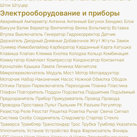
Шток
Штуцер
Электрооборудование и приборы
Аварийный
Амперметр
Антенна
Антенный
Бегунок
Бендикс
Блок
Вакуум
Валик
Вариатор
Вентилятор
Вилка
Вольтметр
Вставка
Втулка
Выключатель
Генератор
Гидрокорректор
Датчик
Держатель
Диодный
Дневные
Добавочное
Жгут
Жгуты
Замок
Зуммер
Иммобилайзер
Карбюратор
Карданный
Карта
Катушка
Клавиша
Клапан
Клемма
Кнопка
Колодка
Кольцо
Комбинация
Коммутатор
Комплект
Компрессор
Конденсатор
Контактная
Кронштейн
Крышка
Лампа
Личинка
Магнитола
Микропереключатель
Модуль
Мост
Мотор
Моторедуктор
Моторчик
Набор
Наконечник
Насос
Ножной
Обмотка
Ободок
Оптика
Патрон
Переключатель
Переходник
Планка
Пластина
Плафон
Повторитель
Поддон
Подсветка
Подшипник
Подъёмный
Предохранитель
Прибор
Прикуриватель
Провод
Провода
Проводка
Проставка
Пульт
Пыльник
РК
Разъем
Регулятор
Резистор
Реле
Реостат
Решетка
Розетка
Рычаг
Свеча
Сигнал
Система
Скоба
Соединитель
Спидометр
Стартер
Стекло
Траверса
Трамблер
Транспондер
Трос
Трубка
Тумблер
Указатель
Уплотнитель
Установ
Устройство
Фара
Фароискатель
Фонарь
ЦПС
Чехол
Шкив
Щетка
Щеточный
Щиток
Электробензонасос