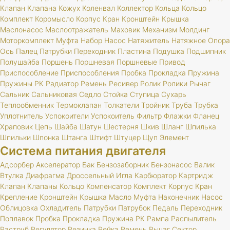
Клапан
Клапана
Кожух
Коленвал
Коллектор
Кольца
Кольцо
Комплект
Коромысло
Корпус
Кран
Кронштейн
Крышка
Маслонасос
Маслоотражатель
Маховик
Механизм
Молдинг
Моторкомплект
Муфта
Набор
Насос
Натяжитель
Натяжное
Опора
Ось
Палец
Патрубки
Переходник
Пластина
Подушка
Подшипник
Полушайба
Поршень
Поршневая
Поршневые
Привод
Приспособление
Приспособления
Пробка
Прокладка
Пружина
Пружины
РК
Радиатор
Ремень
Ресивер
Ролик
Ролики
Рычаг
Сальник
Сальниковая
Седло
Стойка
Ступица
Сухарь
Теплообменник
Термоклапан
Толкатели
Тройник
Труба
Трубка
Уплотнитель
Успокоители
Успокоитель
Фильтр
Флажки
Фланец
Храповик
Цепь
Шайба
Шатун
Шестерня
Шкив
Шланг
Шпилька
Шпильки
Шпонка
Штанга
Штифт
Штуцер
Щуп
Элемент
Система питания двигателя
Адсорбер
Акселератор
Бак
Бензозаборник
Бензонасос
Валик
Втулка
Диафрагма
Дроссельный
Игла
Карбюратор
Картридж
Клапан
Клапаны
Кольцо
Компенсатор
Комплект
Корпус
Кран
Крепление
Кронштейн
Крышка
Масло
Муфта
Наконечник
Насос
Облицовка
Охладитель
Патрубки
Патрубок
Педаль
Переходник
Поплавок
Пробка
Прокладка
Пружина
РК
Рампа
Распылитель
Раструб
Регулятор
Резинка
Рейка
Ремень
Рычаг
Сектор