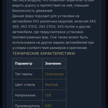
Н
видеть дорогу и препятствия на ней, повышая
1
безопасность движения.
0
Данная фара подходит для установки на
5
автомобили УАЗ различных моделей, включая УАЗ
-
469, УАЗ 31512, УАЗ 31514, УАЗ Hunter и другие
0
автомобили, где предусмотрена установка
3
противотуманных фар. Она также может быть
)
использована на других марках автомобилей при
(
условии соответствия размеров и креплений.
К
ТЕХНИЧЕСКИЕ ХАРАКТЕРИСТИКИ:
Э
П
Параметр
Значение
)
Тип лампы
Галогенная
,
ш
Цвет стекла
Желтый
т
.
Напряжение
12В
Производитель
КЭП