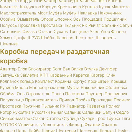
Заглушка
Карданный
Картер
Картридж
Клин
Колодка
Кольцо
Комплект
Кондуктор
Корпус
Крестовина
Крышка
Кулак
Манжета
Маслоотражатель
Мост
Муфта
Муфты
Накладка
Наконечник
Обойма
Омыватель
Опора
Опорник
Ось
Площадка
Подшипник
Полуось
Прокладка
Проставка
Пыльник
РК
Рычаг
Сальник
Сапун
Сателлиты
Смазка
Стакан
Сухарь
Трещетка
Узел
Упор
Фланец
Хомут
Цапфа
ШРУС
Шайба
Шаровая
Шестерня
Шкворень
Шпилька
Коробка передач и раздаточная
коробка
Адаптер
Блок
Блокиратор
Болт
Вал
Вилка
Втулка
Демпфер
Заглушка
Заклепка
КПП
Карданный
Каретка
Картер
Клин
Колпачок
Кольцо
Комплект
Корзина
Корпус
Кронштейн
Крышка
Кулиса
Масло
Маслоотражатель
Муфта
Наконечник
Облицовка
Обойма
Ось
Отражатель
Палец
Пластина
Плунжер
Подшипник
Полукольцо
Предохранитель
Привод
Пробка
Прокладка
Промеж
Проставка
Пружина
Пыльник
РК
Радиатор
Раздатка
Ролики
Ротор
Рукоятка
Рукоятки
Рычаг
Сальник
Сальники
Сапун
Седло
Синхронизатор
Стакан
Стопор
Ступица
Сухарь
Трос
Трубка
Тяга
УГОЛОК
Удлинитель
Уплотнитель
Фильтр
Флажки
Флажок
Фланец
Цепь
Шайба
Шарик
Шестерни
Шестерня
Шпонка
Штифт