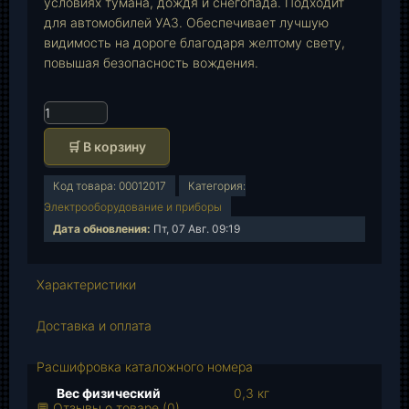
условиях тумана, дождя и снегопада. Подходит
для автомобилей УАЗ. Обеспечивает лучшую
видимость на дороге благодаря желтому свету,
повышая безопасность вождения.
К
о
🛒 В корзину
л
и
Код товара:
00012017
Категория:
ч
Электрооборудование и приборы
е
Дата обновления:
Пт, 07 Авг. 09:19
с
т
в
Характеристики
о
т
Доставка и оплата
о
в
Расшифровка каталожного номера
а
Вес физический
0,3 кг
р
💬 Отзывы о товаре (0)