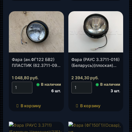
Фара (ан.ФГ122 БВ2)
Фара (РАУС 3.3711-016)
ПЛАСТИК (62.3711-09
(Беларусь)(плоская)
,под галог.Н4)(Освар) ,
Хантер(3151-00-
шт.
3711010-00) без
1 048,80
руб.
2 394,30
руб.
ободка, шт.
◉
В наличии
◉
В наличии
6 шт.
3 шт.
В корзину
В корзину