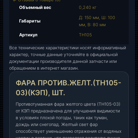
а
Объемный вес
0,240 кг
Ф
Д: 150 мм, Ш: 100
а
Габариты
мм, В: 80 мм
р
а
Артикул
ТН105
п
Все технические характеристики носят информативный
р
характер, точные данные уточняйте в официальной
о
документации производителя данной запчасти или
т
обращением в интернет магазин.
и
в
ФАРА ПРОТИВ.ЖЕЛТ.(ТН105-
.
ж
03)(КЭП), ШТ.
е
Противотуманная фара желтого цвета (ТН105-03)
л
от КЭП предназначена для улучшения видимости
т
в условиях плохой погоды, таких как туман,
.
дождь или снегопад. Желтый свет фар
(
способствует уменьшению отражения от водяных
Т
частиц в воздухе, что позволяет водителю лучше