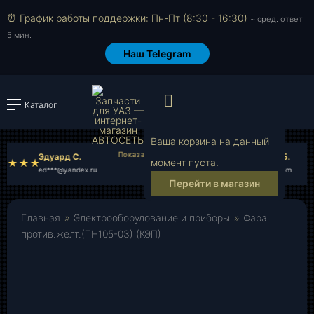
⏰ График работы поддержки: Пн-Пт (8:30 - 16:30)
~ сред. ответ
5 мин.
Наш Telegram
Просмотр корзи
Каталог
Войти или зарегистрировать
Ваша корзина на данный
Эдуард С.
Станислав Б.
момент пуста.
ed***@yandex.ru
st***@gmail.com
Перейти в магазин
Главная
»
Электрооборудование и приборы
»
Фара
против.желт.(ТН105-03) (КЭП)