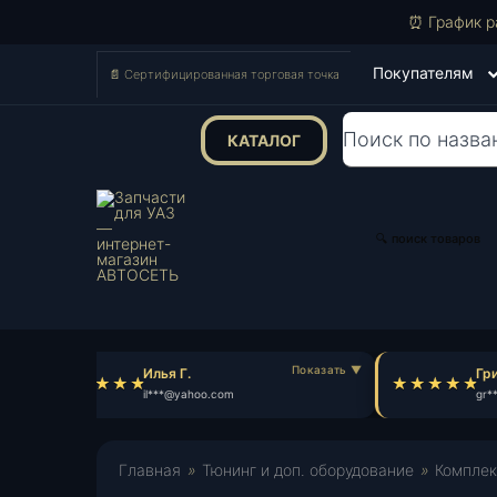
⏰ График р
Покупателям
📄 Сертифицированная торговая точка
КАТАЛОГ
Поиск
товаров
🔍 поиск товаров
Илья Г.
Гри
il***@yahoo.com
gr**
Главная
»
Тюнинг и доп. оборудование
»
Комплек