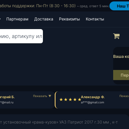
аботы поддержки: Пн-Пт (8:30 - 16:30)
Наш T
~ сред. ответ 5 мин.
Партнерам
Доставка
Реквизиты
Контакты
Пр
Ваша ко
Пер
горий Б.
Александр Ф.
*@mail.ru
al***@gmail.com
т установочный «рама-кузов» УАЗ Патриот 2017 г.30 мм , к-т