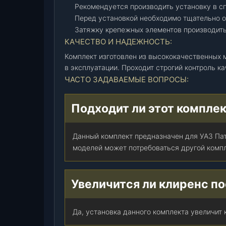
а
Рекомендуется производить установку в с
-
Перед установкой необходимо тщательно о
к
Затяжку крепежных элементов производит
у
КАЧЕСТВО И НАДЕЖНОСТЬ:
з
Комплект изготовлен из высококачественных
о
в эксплуатации. Проходит строгий контроль ка
в
ЧАСТО ЗАДАВАЕМЫЕ ВОПРОСЫ:
"
У
Подходит ли этот комплек
А
З
П
Данный комплект предназначен для УАЗ Пат
а
моделей может потребоваться другой компл
т
р
и
Увеличится ли клиренс п
о
т
Да, установка данного комплекта увеличит 
2
0