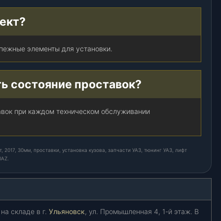
лект?
епежные элементы для установки.
ть состояние проставок?
авок при каждом техническом обслуживании
 2017, 30мм, проставки, установка кузова, запчасти УАЗ, тюнинг УАЗ, лифт
UAZ.
на складе в г.
Ульяновск
, ул. Промышленная 4, 1-й этаж. В