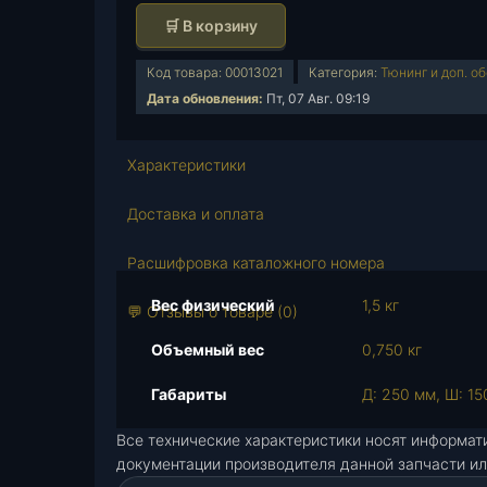
о
🛒 В корзину
л
и
Код товара:
00013021
Категория:
Тюнинг и доп. о
ч
Дата обновления:
Пт, 07 Авг. 09:19
е
с
т
Характеристики
в
о
Доставка и оплата
т
о
Расшифровка каталожного номера
в
Вес физический
1,5 кг
а
💬 Отзывы о товаре (0)
р
Объемный вес
0,750 кг
а
К
Габариты
Д: 250 мм, Ш: 15
о
м
Все технические характеристики носят информат
п
документации производителя данной запчасти ил
л