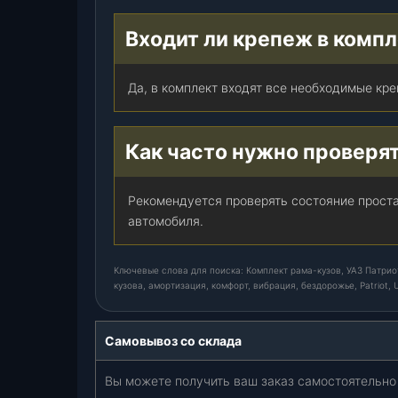
1
Входит ли крепеж в комп
7
г
.
Да, в комплект входят все необходимые кр
3
0
м
Как часто нужно проверя
м
,
Рекомендуется проверять состояние прост
к
автомобиля.
-
т
.
Ключевые слова для поиска: Комплект рама-кузов, УАЗ Патриот,
кузова, амортизация, комфорт, вибрация, бездорожье, Patriot, 
Самовывоз со склада
Вы можете получить ваш заказ самостоятельно 