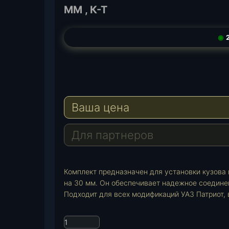
ММ , К-Т
◉
2
T
e
W
l
h
E
e
a
-
Ваша цена
g
t
M
r
s
a
a
A
i
Для партнеров
m
p
l
p
Комплект предназначен для установки кузова 
на 30 мм. Он обеспечивает надежное соедине
Подходит для всех модификаций УАЗ Патриот, 
К