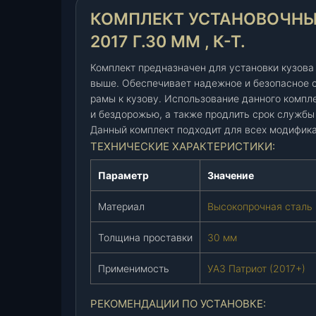
е
КОМПЛЕКТ УСТАНОВОЧНЫЙ
к
2017 Г.30 ММ , К-Т.
т
у
Комплект предназначен для установки кузова 
с
выше. Обеспечивает надежное и безопасное 
т
рамы к кузову. Использование данного компл
а
и бездорожью, а также продлить срок службы
н
Данный комплект подходит для всех модифика
о
ТЕХНИЧЕСКИЕ ХАРАКТЕРИСТИКИ:
в
Параметр
Значение
о
ч
Материал
Высокопрочная сталь
н
ы
Толщина проставки
30 мм
й
"
Применимость
УАЗ Патриот (2017+)
р
а
РЕКОМЕНДАЦИИ ПО УСТАНОВКЕ:
м