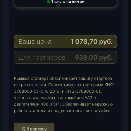
◉
1 шт. в наличии
T
e
W
l
h
E
e
a
-
Ваша цена
1 078,70
руб.
g
t
M
r
s
a
a
A
i
Для партнеров
938,00
руб.
m
p
l
p
Крышка стартера обеспечивает защиту стартера
от грязи и влаги. Совместима со стартерами KNG-
3708000-51 (с 10.2016) и KNG-3708000-61,
устанавливаемыми на автомобили УАЗ с
двигателями 406 и 514. Обеспечивает надежную
работу стартера и продлевает его срок службы.
К
🛒 В корзину