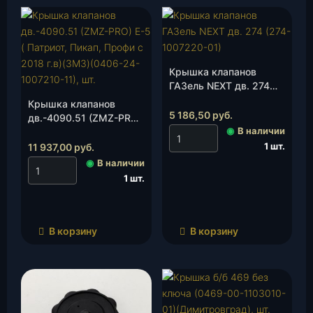
Крышка клапанов
ГАЗель NEXT дв. 274
(274-1007220-01), шт.
Крышка клапанов
5 186,50
руб.
дв.-4090.51 (ZMZ-PRO)
◉
В наличии
Е-5 ( Патриот, Пикап,
Профи с 2018 г.в)(ЗМЗ)
1 шт.
11 937,00
руб.
(0406-24-1007210-11),
◉
В наличии
шт.
1 шт.
В корзину
В корзину