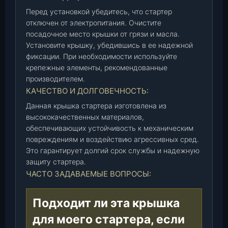
с
Перед установкой убедитесь, что стартер
т
отключен от электропитания. Очистите
а
посадочное место крышки от грязи и масла.
р
Установите крышку, убедившись в ее надежной
фиксации. При необходимости используйте
т
крепежные элементы, рекомендованные
е
производителем.
р
КАЧЕСТВО И ДОЛГОВЕЧНОСТЬ:
а
K
Данная крышка стартера изготовлена из
N
высококачественных материалов,
G
обеспечивающих устойчивость к механическим
-
повреждениям и воздействию агрессивных сред.
3
Это гарантирует долгий срок службы и надежную
защиту стартера.
7
ЧАСТО ЗАДАВАЕМЫЕ ВОПРОСЫ:
0
8
0
Подходит ли эта крышка
0
для моего стартера, если
0