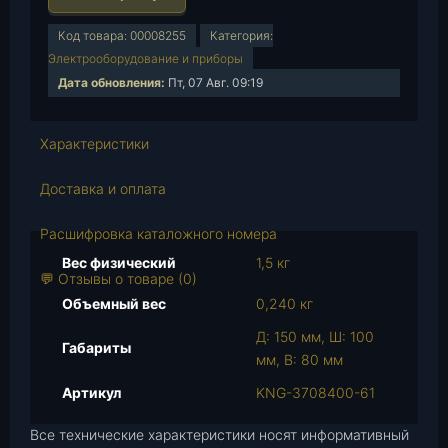
о
л
Код товара:
00008255
Категория:
и
Электрооборудование и приборы
ч
Дата обновления:
Пт, 07 Авг. 09:19
е
с
Характеристики
т
в
Доставка и оплата
о
т
Расшифровка каталожного номера
о
в
Вес физический
1,5 кг
💬 Отзывы о товаре (0)
а
Объемный вес
0,240 кг
р
а
Д: 150 мм, Ш: 100
Габариты
К
мм, В: 80 мм
р
Артикул
KNG-3708400-61
ы
ш
Все технические характеристики носят информативный
к