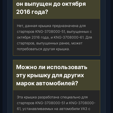
-
он выпущен до октября
5
2016 года?
1
с
1
Нет, данная крышка предназначена для
0
стартеров KNG-3708000-51, выпущенных с
.
октября 2016 года, и KNG-3708000-61. Для
2
стартеров, выпущенных ранее, может
0
потребоваться другая крышка.
1
6
Можно ли использовать
г
.
эту крышку для других
и
марок автомобилей?
K
N
G
Эта крышка разработана специально для
-
стартеров KNG-3708000-51 и KNG-3708000-
3
61, устанавливаемых на автомобили УАЗ с
7