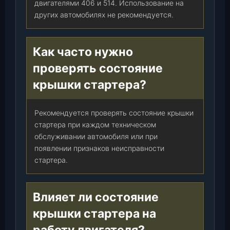
двигателями 406 и 514. Использование на
0
других автомобилях не рекомендуется.
8
0
0
Как часто нужно
0
проверять состояние
-
6
крышки стартера?
1
,
Рекомендуется проверять состояние крышки
ш
стартера при каждом техническом
т
обслуживании автомобиля или при
.
появлении признаков неисправности
стартера.
Влияет ли состояние
крышки стартера на