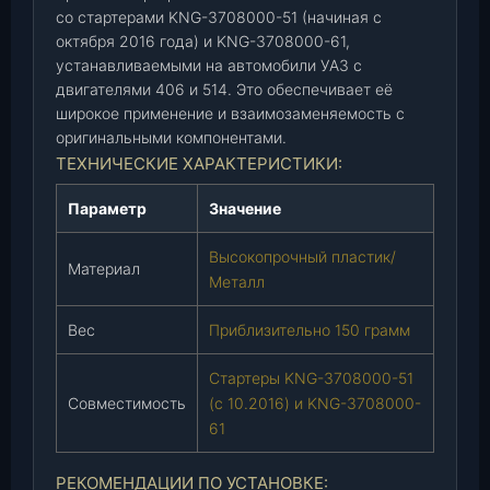
4
со стартерами KNG-3708000-51 (начиная с
/
октября 2016 года) и KNG-3708000-61,
K
устанавливаемыми на автомобили УАЗ с
N
двигателями 406 и 514. Это обеспечивает её
G
широкое применение и взаимозаменяемость с
-
оригинальными компонентами.
3
ТЕХНИЧЕСКИЕ ХАРАКТЕРИСТИКИ:
7
Параметр
Значение
0
8
Высокопрочный пластик/
4
Материал
Металл
0
0
Вес
Приблизительно 150 грамм
-
6
Стартеры KNG-3708000-51
1
Совместимость
(с 10.2016) и KNG-3708000-
)
61
д
л
РЕКОМЕНДАЦИИ ПО УСТАНОВКЕ:
я