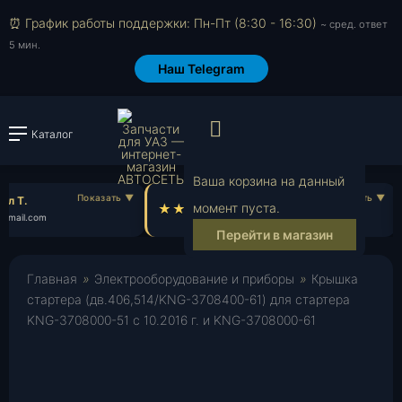
⏰ График работы поддержки: Пн-Пт (8:30 - 16:30)
~ сред. ответ
5 мин.
Наш Telegram
Просмотр корзи
Каталог
Войти или зарегистрировать
Ваша корзина на данный
л Т.
Роман П.
момент пуста.
gmail.com
ro***@gmail.com
Перейти в магазин
Главная
»
Электрооборудование и приборы
»
Крышка
стартера (дв.406,514/KNG-3708400-61) для стартера
KNG-3708000-51 с 10.2016 г. и KNG-3708000-61