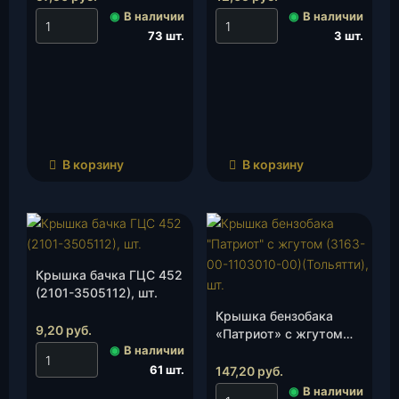
◉
В наличии
◉
В наличии
73 шт.
3 шт.
В корзину
В корзину
Крышка бачка ГЦС 452
(2101-3505112), шт.
Крышка бензобака
9,20
руб.
«Патриот» с жгутом
◉
В наличии
(3163-00-1103010-00)
(Тольятти), шт.
61 шт.
147,20
руб.
◉
В наличии