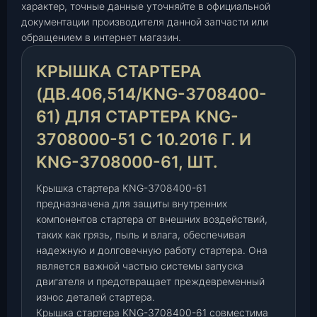
характер, точные данные уточняйте в официальной
а
документации производителя данной запчасти или
с
обращением в интернет магазин.
т
а
КРЫШКА СТАРТЕРА
р
(ДВ.406,514/KNG-3708400-
т
е
61) ДЛЯ СТАРТЕРА KNG-
р
3708000-51 С 10.2016 Г. И
а
KNG-3708000-61, ШТ.
(
д
Крышка стартера KNG-3708400-61
в
предназначена для защиты внутренних
.
компонентов стартера от внешних воздействий,
4
таких как грязь, пыль и влага, обеспечивая
0
надежную и долговечную работу стартера. Она
6
является важной частью системы запуска
,
двигателя и предотвращает преждевременный
5
износ деталей стартера.
1
Крышка стартера KNG-3708400-61 совместима