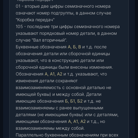
01 - вторые две цифры семизначного номера
означают номер подгруппы, в данном случае
"Коробка передач"
105 - последние три цифры семизначного номера
указывают порядковый номер детали, в данном
случае "Вал вторичный".
Буквенные обозначения
А, Б, В
и т.д. после
обозначения детали или сборочной единицы
указывают, что в конструкцию детали или
сборочной единицы были внесены изменения.
Обозначения
А, А1, А2
и т.д. указывают, что
изменения детали сохраняют
взаимозаменяемость с основной деталью не
имеющей буквы) и между собой. Детали
имеющие обозначения
Б, Б1, Б2
и т.д. не
взаимозаменяемы с ранее выпущенными
деталями (не имеющими буквы) или с деталями,
имеющими обозначения
А, А1, А2
и т.д., но
взаимозаменяемы между собой.
Параллельно буквенным обозначениям при всех