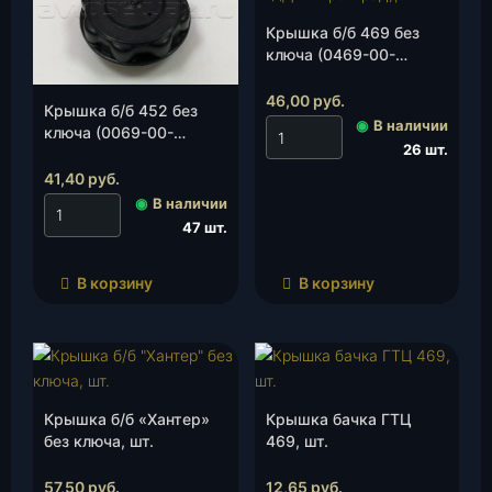
Крышка б/б 469 без
ключа (0469-00-
1103010-01)
(Димитровград), шт.
46,00
руб.
Крышка б/б 452 без
◉
В наличии
ключа (0069-00-
26 шт.
1103010-01)(УАЗ), шт.
41,40
руб.
◉
В наличии
47 шт.
В корзину
В корзину
Крышка б/б «Хантер»
Крышка бачка ГТЦ
без ключа, шт.
469, шт.
57,50
руб.
12,65
руб.