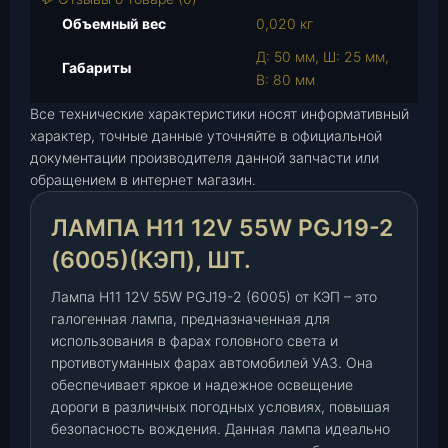
а
Объемный вес
0,020 кг
Л
Д: 50 мм, Ш: 25 мм,
а
Габариты
В: 80 мм
м
п
Все технические характеристики носят информативный
а
характер, точные данные уточняйте в официальной
документации производителя данной запчасти или
H
обращением в интернет магазин.
1
1
ЛАМПА H11 12V 55W PGJ19-2
1
2
(6005)(КЭП), ШТ.
V
5
Лампа H11 12V 55W PGJ19-2 (6005) от КЭП – это
5
галогенная лампа, предназначенная для
использования в фарах головного света и
W
противотуманных фарах автомобилей УАЗ. Она
P
обеспечивает яркое и надежное освещение
G
дороги в различных погодных условиях, повышая
J
безопасность вождения. Данная лампа идеально
1