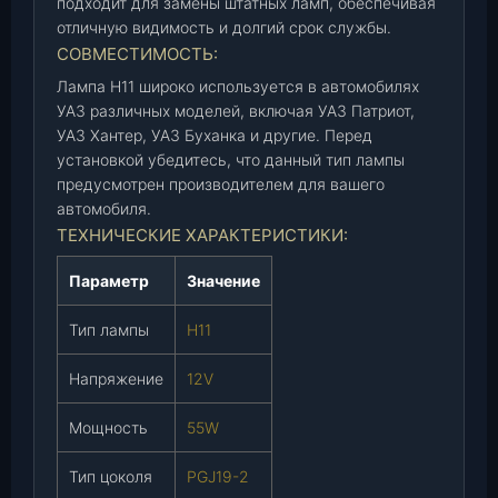
подходит для замены штатных ламп, обеспечивая
9
отличную видимость и долгий срок службы.
-
СОВМЕСТИМОСТЬ:
2
(
Лампа H11 широко используется в автомобилях
УАЗ различных моделей, включая УАЗ Патриот,
6
УАЗ Хантер, УАЗ Буханка и другие. Перед
0
установкой убедитесь, что данный тип лампы
0
предусмотрен производителем для вашего
5
автомобиля.
)
ТЕХНИЧЕСКИЕ ХАРАКТЕРИСТИКИ:
(
К
Параметр
Значение
Э
П
Тип лампы
H11
)
,
Напряжение
12V
ш
т
Мощность
55W
.
Тип цоколя
PGJ19-2