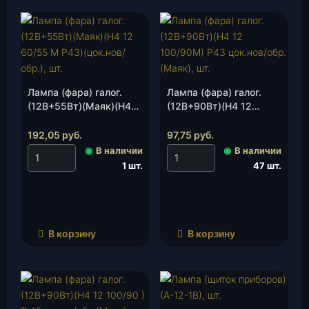
Лампа (фара) галог.
Лампа (фара) галог.
(12В+55Вт)(Маяк)(Н4
(12В+90Вт)(Н4 12
12 60/55 М Р43)
100/90М) Р43 цок.нов/
(цок.нов/обр.), шт.
обр.(Маяк), шт.
192,05
руб.
97,75
руб.
◉
В наличии
◉
В наличии
1 шт.
47 шт.
В корзину
В корзину