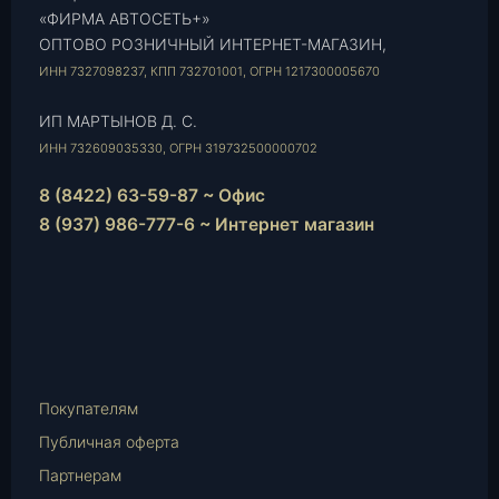
«ФИРМА АВТОСЕТЬ+»
ОПТОВО РОЗНИЧНЫЙ ИНТЕРНЕТ-МАГАЗИН,
ИНН 7327098237, КПП 732701001, ОГРН 1217300005670
ИП МАРТЫНОВ Д. С.
ИНН 732609035330, ОГРН 319732500000702
8 (8422) 63-59-87 ~ Офис
8 (937) 986-777-6 ~ Интернет магазин
Instagram
vk.com
Telegram
WhatsApp
E-
Mail
Покупателям
Публичная оферта
Партнерам