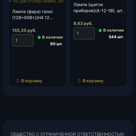
Лампа (щиток
приборов)(А-12-1В), шт.
Лампа (фара) галог.
(12В+90Вт)(Н4 12
8,63
руб.
100/90 ) Р 45 цок.ст/
обр.(Маяк), шт.
155,25
руб.
◉
В наличии
544 шт.
◉
В наличии
90 шт.
В корзину
В корзину
ОБЩЕСТВО С ОГРАНИЧЕННОЙ ОТВЕТСТВЕННОСТЬЮ