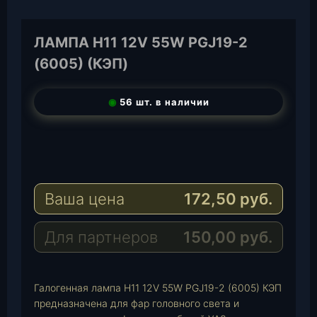
ЛАМПА H11 12V 55W PGJ19-2
(6005) (КЭП)
◉
56 шт. в наличии
T
e
W
l
h
E
e
a
-
Ваша цена
172,50
руб.
g
t
M
r
s
a
a
A
i
Для партнеров
150,00
руб.
m
p
l
p
Галогенная лампа H11 12V 55W PGJ19-2 (6005) КЭП
предназначена для фар головного света и