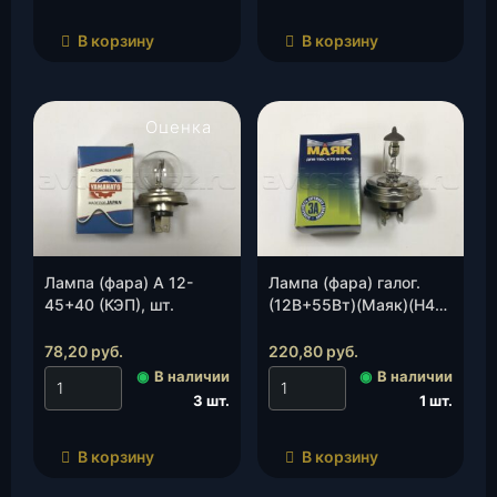
В корзину
В корзину
Оценка
4.00
из 5
Лампа (фара) А 12-
Лампа (фара) галог.
45+40 (КЭП), шт.
(12В+55Вт)(Маяк)(Н4
12 60/55 М Р 45)
(цок.ст/обр.), шт.
78,20
руб.
220,80
руб.
◉
В наличии
◉
В наличии
3 шт.
1 шт.
В корзину
В корзину