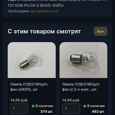
12V 55W PGJ19-2 (6005) (КЭП)»
Необходимо
авторизоваться
.
С этим товаром смотрят
Все
Лампа (12В/21W)(у/п.
Лампа (12В/21W)(у/п.
фон.з)(КЭП), шт.
фон.з) 2-х конт., шт.
14,95
руб.
14,95
руб.
◉
В наличии
◉
В наличии
370 шт.
482 шт.