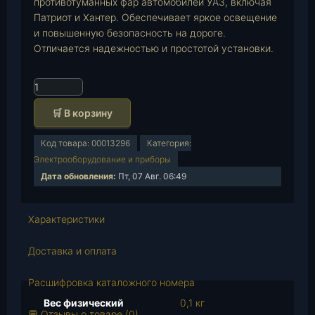
противотуманных фар автомобилей УАЗ, включая
Патриот и Хантер. Обеспечивает яркое освещение
и повышенную безопасность на дороге.
Отличается надежностью и простотой установки.
К
о
🛒 В корзину
л
и
Код товара:
00013296
Категория:
ч
Электрооборудование и приборы
е
Дата обновления:
Пт, 07 Авг. 06:49
с
т
в
Характеристики
о
т
Доставка и оплата
о
в
Расшифровка каталожного номера
а
Вес физический
0,1 кг
р
💬 Отзывы о товаре (0)