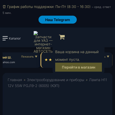
⏰ График работы поддержки: Пн-Пт (8:30 - 16:30)
~ сред. ответ
5 мин.
Наш Telegram
Просмотр корзи
Каталог
Войти или зарегистрировать
Ваша корзина на данный
лий Ш.
Роман П.
момент пуста.
yahoo.com
ro***@gmail.com
Перейти в магазин
Главная
»
Электрооборудование и приборы
»
Лампа H11
12V 55W PGJ19-2 (6005) (КЭП)