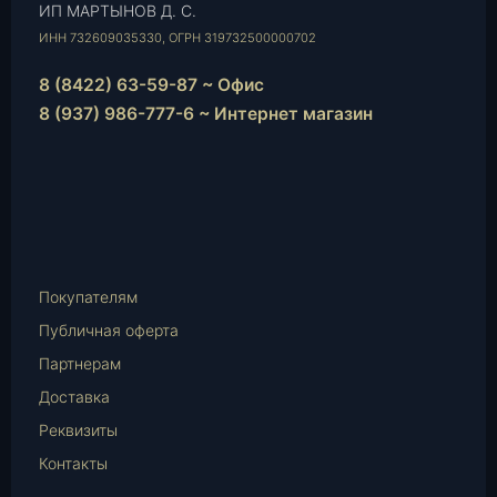
ИП МАРТЫНОВ Д. С.
ИНН 732609035330, ОГРН 319732500000702
8 (8422) 63-59-87 ~ Офис
8 (937) 986-777-6 ~ Интернет магазин
Instagram
vk.com
Telegram
WhatsApp
E-
Mail
Покупателям
Публичная оферта
Партнерам
Доставка
Реквизиты
Контакты