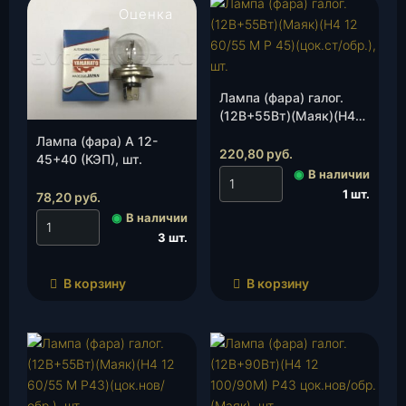
Оценка
4.00
из 5
Лампа (фара) галог.
(12В+55Вт)(Маяк)(Н4
12 60/55 М Р 45)
Лампа (фара) А 12-
(цок.ст/обр.), шт.
220,80
руб.
45+40 (КЭП), шт.
◉
В наличии
1 шт.
78,20
руб.
◉
В наличии
3 шт.
В корзину
В корзину