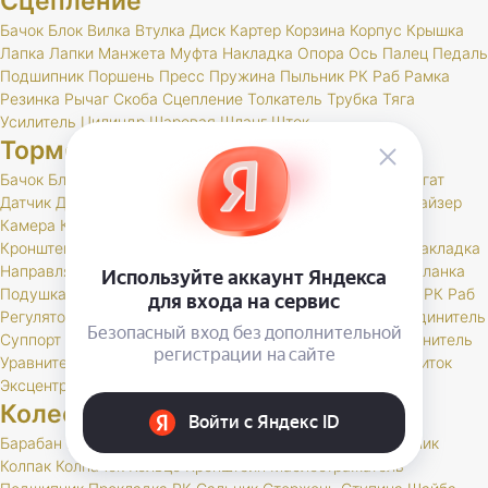
Сцепление
Бачок
Блок
Вилка
Втулка
Диск
Картер
Корзина
Корпус
Крышка
Лапка
Лапки
Манжета
Муфта
Накладка
Опора
Ось
Палец
Педаль
Подшипник
Поршень
Пресс
Пружина
Пыльник
РК
Раб
Рамка
Резинка
Рычаг
Скоба
Сцепление
Толкатель
Трубка
Тяга
Усилитель
Цилиндр
Шаровая
Шланг
Шток
Тормоза
Бачок
Блок
Вакуумный
Вал
Вилка
Винт
Втулка
Гидроагрегат
Датчик
Держатель
Диск
Жгут
Жидкость
Звено
Иммобилайзер
Камера
Клапан
Клин
Колодка
Колодки
Колпачок
Кольцо
Кронштейн
Крышка
Манжета
Маслоотражатель
Муфта
Накладка
Направляющая
Обойма
Опора
Опорный
Паста
Педаль
Планка
Подушка
Поршень
Привод
Проставка
Пружина
Пыльник
РК
Раб
Регулятор
Резинка
Рычаг
Сектор
Сигнальное
Скоба
Соединитель
Суппорт
Тормоз
Тормоза
Тройник
Трос
Трубка
Тяга
Удлинитель
Уравнитель
Цилиндр
Чехол
Шайба
Шланг
Штуцер
Щит
Щиток
Эксцентрик
Колеса и шины
Барабан
Брызговик
Буфер
Гайка
Держатель
Диск
Золотник
Колпак
Колпачок
Кольцо
Кронштейн
Маслоотражатель