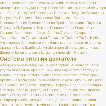
Маслонасос
Маслоотражатель
Маховик
Механизм
Молдинг
Моторкомплект
Муфта
Набор
Насос
Натяжитель
Натяжное
Опора
Ось
Палец
Патрубки
Переходник
Пластина
Подушка
Подшипник
Полушайба
Поршень
Поршневая
Поршневые
Привод
Приспособление
Приспособления
Пробка
Прокладка
Пружина
Пружины
РК
Радиатор
Ремень
Ресивер
Ролик
Ролики
Рычаг
Сальник
Сальниковая
Седло
Стойка
Ступица
Сухарь
Теплообменник
Термоклапан
Толкатели
Тройник
Труба
Трубка
Уплотнитель
Успокоители
Успокоитель
Фильтр
Флажки
Фланец
Храповик
Цепь
Шайба
Шатун
Шестерня
Шкив
Шланг
Шпилька
Шпильки
Шпонка
Штанга
Штифт
Штуцер
Щуп
Элемент
Система питания двигателя
Адсорбер
Акселератор
Бак
Бензозаборник
Бензонасос
Валик
Втулка
Диафрагма
Дроссельный
Игла
Карбюратор
Картридж
Клапан
Клапаны
Кольцо
Компенсатор
Комплект
Корпус
Кран
Крепление
Кронштейн
Крышка
Масло
Муфта
Наконечник
Насос
Облицовка
Охладитель
Патрубки
Патрубок
Педаль
Переходник
Поплавок
Пробка
Прокладка
Пружина
РК
Рампа
Распылитель
Раструб
Регулятор
Резинка
Рейка
Ремень
Рычаг
Сектор
Сепаратор
Скоба
Соединение
Соединитель
Топливопровод
Тройник
Труба
Трубка
Трубопровод
Турбокомпрессор
Тяга