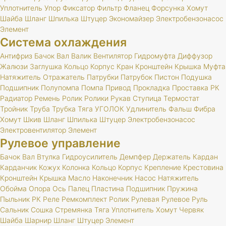
Уплотнитель
Упор
Фиксатор
Фильтр
Фланец
Форсунка
Хомут
Шайба
Шланг
Шпилька
Штуцер
Экономайзер
Электробензонасос
Элемент
Система охлаждения
Антифриз
Бачок
Вал
Валик
Вентилятор
Гидромуфта
Диффузор
Жалюзи
Заглушка
Кольцо
Корпус
Кран
Кронштейн
Крышка
Муфта
Натяжитель
Отражатель
Патрубки
Патрубок
Пистон
Подушка
Подшипник
Полупомпа
Помпа
Привод
Прокладка
Проставка
РК
Радиатор
Ремень
Ролик
Ролики
Рукав
Ступица
Термостат
Тройник
Труба
Трубка
Тяга
УГОЛОК
Удлинитель
Фальш
Фибра
Хомут
Шкив
Шланг
Шпилька
Штуцер
Электробензонасос
Электровентилятор
Элемент
Рулевое управление
Бачок
Вал
Втулка
Гидроусилитель
Демпфер
Держатель
Кардан
Карданчик
Кожух
Колонка
Кольцо
Корпус
Крепление
Крестовина
Кронштейн
Крышка
Масло
Наконечник
Насос
Натяжитель
Обойма
Опора
Ось
Палец
Пластина
Подшипник
Пружина
Пыльник
РК
Реле
Ремкомплект
Ролик
Рулевая
Рулевое
Руль
Сальник
Сошка
Стремянка
Тяга
Уплотнитель
Хомут
Червяк
Шайба
Шарнир
Шланг
Штуцер
Элемент