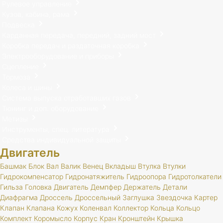
Рулевое управление
Кузов, кабина, рама
Подвеска
Карданная передача, передний, задний мост
Коробка передач и раздаточная коробка
Электрооборудование и приборы
Сцепление
Тормоза
Колеса и шины
Система выпуска отработавших газов
Тюнинг и доп. оборудование
Метизы
Инструменты, спец. литература
Средства индивидуальной защиты
Двигатель
Башмак
Блок
Вал
Валик
Венец
Вкладыш
Втулка
Втулки
Гидрокомпенсатор
Гидронатяжитель
Гидроопора
Гидротолкатели
Гильза
Головка
Двигатель
Демпфер
Держатель
Детали
Диафрагма
Дроссель
Дроссельный
Заглушка
Звездочка
Картер
Клапан
Клапана
Кожух
Коленвал
Коллектор
Кольца
Кольцо
Комплект
Коромысло
Корпус
Кран
Кронштейн
Крышка