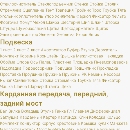
Стеклоочиститель
Стеклоподъемник
Стенка
Стойка
Столик
Стремянка
Сцепление
Тент
Трапеция
Тройник
Трос
Трубка
Тяга
Угольник
Уплотнитель
Упор
Усилитель
Фаркоп
Фиксатор
Фильтр
Форточка
Хомут
Чехол
Шайба
Шестерня
Шип
Шланг
Шторка
Штуцер
Шумоизоляция
Щетка
Щеткодержатель
Щиток
Электровентилятор
Элемент
Эмблема
Якорь
Ящик
Подвеска
1 лист
2 лист
3 лист
Амортизатор
Буфер
Втулка
Держатель
Комплект
Корзина
Кронштейн
Крышка
Межлистовая
Накладка
Обойма
Опора
Ось
Палец
Пластина
Площадка
Пневмоподвеска
Подкладка
Подрессорники
Подушка
Подшипник
Прокладка
Проставка
Проушина
Пружина
Пружины
РК
Ремень
Рессора
Рычаг
Сайлентблок
Стойка
Стремянка
Трубка
Тяга
Фиксатор
Чашка
Шайба
Шарнир
Штанга
Щека
Карданная передача, передний,
задний мост
Вал
Вилка
Вкладыш
Втулка
Гайка
Гл
Главная
Дифференциал
Заглушка
Карданный
Картер
Картридж
Клин
Колодка
Кольцо
Комплект
Кондуктор
Корпус
Крестовина
Крышка
Кулак
Манжета
Маслоотражатель
Мост
Муфта
Муфты
Накладка
Наконечник