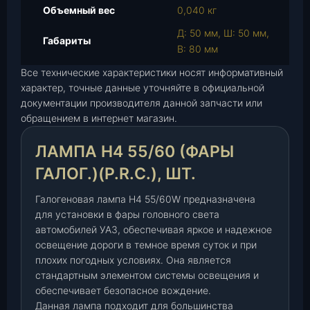
а
Объемный вес
0,040 кг
Л
Д: 50 мм, Ш: 50 мм,
а
Габариты
В: 80 мм
м
п
Все технические характеристики носят информативный
а
характер, точные данные уточняйте в официальной
документации производителя данной запчасти или
Н
обращением в интернет магазин.
4
5
ЛАМПА Н4 55/60 (ФАРЫ
5
/
ГАЛОГ.)(P.R.C.), ШТ.
6
0
Галогеновая лампа H4 55/60W предназначена
(
для установки в фары головного света
автомобилей УАЗ, обеспечивая яркое и надежное
ф
освещение дороги в темное время суток и при
а
плохих погодных условиях. Она является
р
стандартным элементом системы освещения и
ы
обеспечивает безопасное вождение.
г
Данная лампа подходит для большинства
а