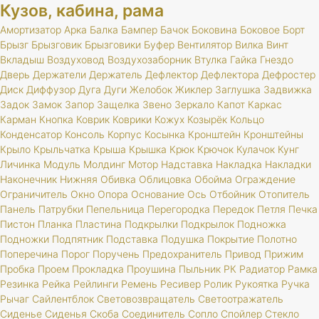
Кузов, кабина, рама
Амортизатор
Арка
Балка
Бампер
Бачок
Боковина
Боковое
Борт
Брызг
Брызговик
Брызговики
Буфер
Вентилятор
Вилка
Винт
Вкладыш
Воздуховод
Воздухозаборник
Втулка
Гайка
Гнездо
Дверь
Держатели
Держатель
Дефлектор
Дефлектора
Дефростер
Диск
Диффузор
Дуга
Дуги
Желобок
Жиклер
Заглушка
Задвижка
Задок
Замок
Запор
Защелка
Звено
Зеркало
Капот
Каркас
Карман
Кнопка
Коврик
Коврики
Кожух
Козырёк
Кольцо
Конденсатор
Консоль
Корпус
Косынка
Кронштейн
Кронштейны
Крыло
Крыльчатка
Крыша
Крышка
Крюк
Крючок
Кулачок
Кунг
Личинка
Модуль
Молдинг
Мотор
Надставка
Накладка
Накладки
Наконечник
Нижняя
Обивка
Облицовка
Обойма
Ограждение
Ограничитель
Окно
Опора
Основание
Ось
Отбойник
Отопитель
Панель
Патрубки
Пепельница
Перегородка
Передок
Петля
Печка
Пистон
Планка
Пластина
Подкрылки
Подкрылок
Подножка
Подножки
Подпятник
Подставка
Подушка
Покрытие
Полотно
Поперечина
Порог
Поручень
Предохранитель
Привод
Прижим
Пробка
Проем
Прокладка
Проушина
Пыльник
РК
Радиатор
Рамка
Резинка
Рейка
Рейлинги
Ремень
Ресивер
Ролик
Рукоятка
Ручка
Рычаг
Сайлентблок
Световозвращатель
Светоотражатель
Сиденье
Сиденья
Скоба
Соединитель
Сопло
Спойлер
Стекло