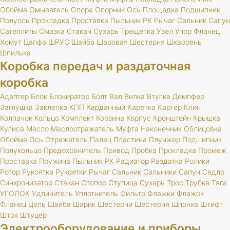
Обойма
Омыватель
Опора
Опорник
Ось
Площадка
Подшипник
Полуось
Прокладка
Проставка
Пыльник
РК
Рычаг
Сальник
Сапун
Сателлиты
Смазка
Стакан
Сухарь
Трещетка
Узел
Упор
Фланец
Хомут
Цапфа
ШРУС
Шайба
Шаровая
Шестерня
Шкворень
Шпилька
Коробка передач и раздаточная
коробка
Адаптер
Блок
Блокиратор
Болт
Вал
Вилка
Втулка
Демпфер
Заглушка
Заклепка
КПП
Карданный
Каретка
Картер
Клин
Колпачок
Кольцо
Комплект
Корзина
Корпус
Кронштейн
Крышка
Кулиса
Масло
Маслоотражатель
Муфта
Наконечник
Облицовка
Обойма
Ось
Отражатель
Палец
Пластина
Плунжер
Подшипник
Полукольцо
Предохранитель
Привод
Пробка
Прокладка
Промеж
Проставка
Пружина
Пыльник
РК
Радиатор
Раздатка
Ролики
Ротор
Рукоятка
Рукоятки
Рычаг
Сальник
Сальники
Сапун
Седло
Синхронизатор
Стакан
Стопор
Ступица
Сухарь
Трос
Трубка
Тяга
УГОЛОК
Удлинитель
Уплотнитель
Фильтр
Флажки
Флажок
Фланец
Цепь
Шайба
Шарик
Шестерни
Шестерня
Шпонка
Штифт
Шток
Штуцер
Электрооборудование и приборы