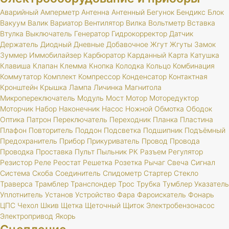
Аварийный
Амперметр
Антенна
Антенный
Бегунок
Бендикс
Блок
Вакуум
Валик
Вариатор
Вентилятор
Вилка
Вольтметр
Вставка
Втулка
Выключатель
Генератор
Гидрокорректор
Датчик
Держатель
Диодный
Дневные
Добавочное
Жгут
Жгуты
Замок
Зуммер
Иммобилайзер
Карбюратор
Карданный
Карта
Катушка
Клавиша
Клапан
Клемма
Кнопка
Колодка
Кольцо
Комбинация
Коммутатор
Комплект
Компрессор
Конденсатор
Контактная
Кронштейн
Крышка
Лампа
Личинка
Магнитола
Микропереключатель
Модуль
Мост
Мотор
Моторедуктор
Моторчик
Набор
Наконечник
Насос
Ножной
Обмотка
Ободок
Оптика
Патрон
Переключатель
Переходник
Планка
Пластина
Плафон
Повторитель
Поддон
Подсветка
Подшипник
Подъёмный
Предохранитель
Прибор
Прикуриватель
Провод
Провода
Проводка
Проставка
Пульт
Пыльник
РК
Разъем
Регулятор
Резистор
Реле
Реостат
Решетка
Розетка
Рычаг
Свеча
Сигнал
Система
Скоба
Соединитель
Спидометр
Стартер
Стекло
Траверса
Трамблер
Транспондер
Трос
Трубка
Тумблер
Указатель
Уплотнитель
Установ
Устройство
Фара
Фароискатель
Фонарь
ЦПС
Чехол
Шкив
Щетка
Щеточный
Щиток
Электробензонасос
Электропривод
Якорь