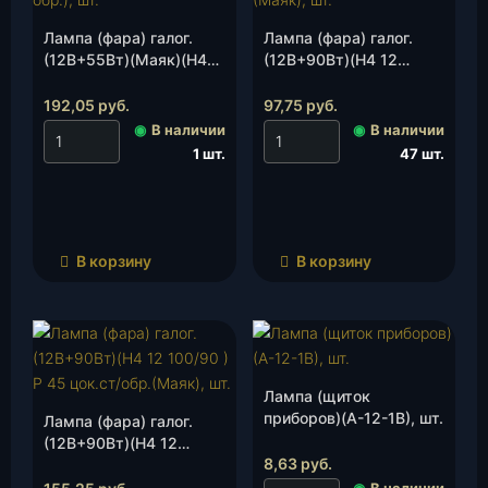
Лампа (фара) галог.
Лампа (фара) галог.
(12В+55Вт)(Маяк)(Н4
(12В+90Вт)(Н4 12
12 60/55 М Р43)
100/90М) Р43 цок.нов/
(цок.нов/обр.), шт.
обр.(Маяк), шт.
192,05
руб.
97,75
руб.
◉
В наличии
◉
В наличии
1 шт.
47 шт.
В корзину
В корзину
Лампа (щиток
приборов)(А-12-1В), шт.
Лампа (фара) галог.
(12В+90Вт)(Н4 12
8,63
руб.
100/90 ) Р 45 цок.ст/
обр.(Маяк), шт.
◉
В наличии