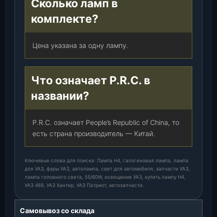
Сколько ламп в
комплекте?
Цена указана за одну лампу.
Что означает P.R.C. в
названии?
P.R.C. означает People’s Republic of China, то
есть страна производитель — Китай.
Ключевые слова для поиска: Лампа H4, галогеновая лампа, лампа
для УАЗ, фары УАЗ, автолампа, свет для автомобиля, запчасти УАЗ,
лампа головного света, 55/60W, освещение УАЗ, купить лампу H4,
УАЗ 469, УАЗ Хантер, УАЗ Патриот, автозапчасти.
Самовывоз со склада