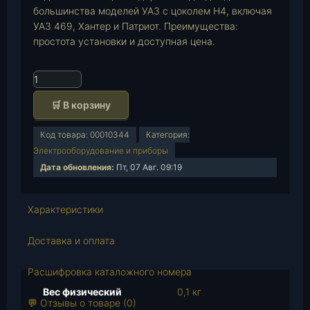
большинства моделей УАЗ с цоколем H4, включая
УАЗ 469, Хантер и Патриот. Преимущества:
простота установки и доступная цена.
К
о
🛒 В корзину
л
и
Код товара:
00010344
Категория:
ч
Электрооборудование и приборы
е
Дата обновления:
Пт, 07 Авг. 09:19
с
т
в
Характеристики
о
т
Доставка и оплата
о
в
Расшифровка каталожного номера
а
Вес физический
0,1 кг
р
💬 Отзывы о товаре (0)