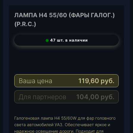
ЛАМПА Н4 55/60 (ФАРЫ ГАЛОГ.)
(P.R.C.)
◉
47 шт. в наличии
T
e
W
l
h
E
e
a
-
Ваша цена
119,60
руб.
g
t
M
r
s
a
a
A
i
Для партнеров
104,00
руб.
m
p
l
p
Галогеновая лампа H4 55/60W для фар головного
света автомобилей УАЗ. Обеспечивает яркое и
надежное освещение дороги. Подходит для