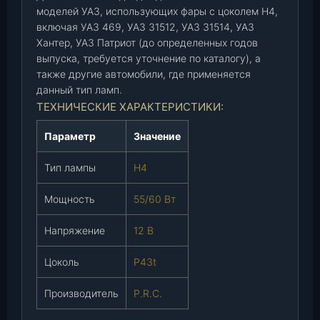
моделей УАЗ, использующих фары с цоколем H4,
л
включая УАЗ 469, УАЗ 31512, УАЗ 31514, УАЗ
о
Хантер, УАЗ Патриот (до определенных годов
г
выпуска, требуется уточнение по каталогу), а
.
также другие автомобили, где применяется
)
данный тип ламп.
(
ТЕХНИЧЕСКИЕ ХАРАКТЕРИСТИКИ:
P
.
Параметр
Значение
R
.
Тип лампы
H4
C
.
Мощность
55/60 Вт
)
,
Напряжение
12 В
ш
Цоколь
P43t
т
.
Производитель
P.R.C.