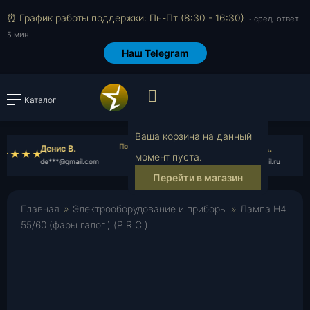
⏰ График работы поддержки: Пн-Пт (8:30 - 16:30)
~ сред. ответ
5 мин.
Наш Telegram
Просмотр корзин
Каталог
Войти или зарегистрировать
В
Ваша корзина на данный
Денис В.
Семен А.
момент пуста.
de***@gmail.com
se***@mail.ru
Перейти в магазин
Главная
»
Электрооборудование и приборы
»
Лампа Н4
55/60 (фары галог.) (P.R.C.)