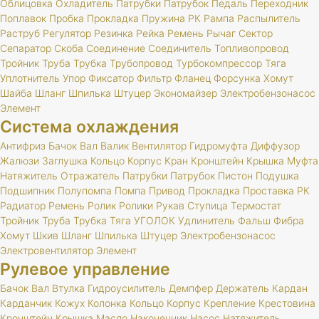
Облицовка
Охладитель
Патрубки
Патрубок
Педаль
Переходник
Поплавок
Пробка
Прокладка
Пружина
РК
Рампа
Распылитель
Раструб
Регулятор
Резинка
Рейка
Ремень
Рычаг
Сектор
Сепаратор
Скоба
Соединение
Соединитель
Топливопровод
Тройник
Труба
Трубка
Трубопровод
Турбокомпрессор
Тяга
Уплотнитель
Упор
Фиксатор
Фильтр
Фланец
Форсунка
Хомут
Шайба
Шланг
Шпилька
Штуцер
Экономайзер
Электробензонасос
Элемент
Система охлаждения
Антифриз
Бачок
Вал
Валик
Вентилятор
Гидромуфта
Диффузор
Жалюзи
Заглушка
Кольцо
Корпус
Кран
Кронштейн
Крышка
Муфта
Натяжитель
Отражатель
Патрубки
Патрубок
Пистон
Подушка
Подшипник
Полупомпа
Помпа
Привод
Прокладка
Проставка
РК
Радиатор
Ремень
Ролик
Ролики
Рукав
Ступица
Термостат
Тройник
Труба
Трубка
Тяга
УГОЛОК
Удлинитель
Фальш
Фибра
Хомут
Шкив
Шланг
Шпилька
Штуцер
Электробензонасос
Электровентилятор
Элемент
Рулевое управление
Бачок
Вал
Втулка
Гидроусилитель
Демпфер
Держатель
Кардан
Карданчик
Кожух
Колонка
Кольцо
Корпус
Крепление
Крестовина
Кронштейн
Крышка
Масло
Наконечник
Насос
Натяжитель