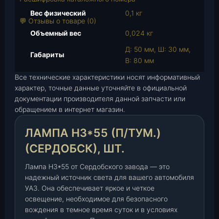
а
Вес физический
0,1 кг
р
💬 Отзывы о товаре (0)
а
Объемный вес
0,024 кг
Л
Д: 50 мм, Ш: 30 мм,
а
Габариты
В: 80 мм
м
п
Все технические характеристики носят информативный
а
характер, точные данные уточняйте в официальной
документации производителя данной запчасти или
Н
обращением в интернет магазин.
3
*
ЛАМПА Н3*55 (П/ТУМ.)
5
5
(СЕРДОБСК), ШТ.
(
п
Лампа Н3*55 от Сердобского завода — это
/
надежный источник света для вашего автомобиля
УАЗ. Она обеспечивает яркое и четкое
т
освещение, необходимое для безопасного
у
вождения в темное время суток и в условиях
м