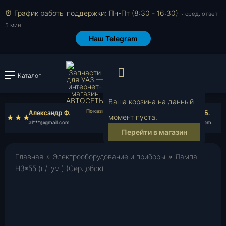
⏰ График работы поддержки: Пн-Пт (8:30 - 16:30)
~ сред. ответ
5 мин.
Наш Telegram
Просмотр корзи
Каталог
Войти или зарегистрировать
Ваша корзина на данный
Александр Ф.
Станислав Б.
момент пуста.
al***@gmail.com
st***@gmail.com
Перейти в магазин
Главная
»
Электрооборудование и приборы
»
Лампа
Н3*55 (п/тум.) (Сердобск)