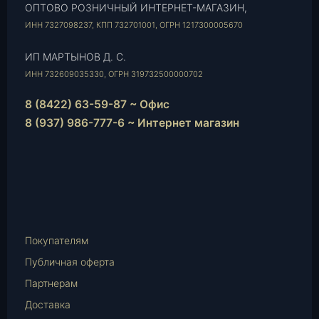
ОПТОВО РОЗНИЧНЫЙ ИНТЕРНЕТ-МАГАЗИН,
ИНН 7327098237, КПП 732701001, ОГРН 1217300005670
ИП МАРТЫНОВ Д. С.
ИНН 732609035330, ОГРН 319732500000702
8 (8422) 63-59-87 ~ Офис
8 (937) 986-777-6 ~ Интернет магазин
Instagram
vk.com
Telegram
WhatsApp
E-
Mail
Покупателям
Публичная оферта
Партнерам
Доставка