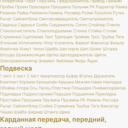
Поперечина
Порог
Поручень
Предохранитель
Привод
Прижим
Пробка
Проем
Прокладка
Проушина
Пыльник
РК
Радиатор
Рамка
Резинка
Рейка
Рейлинги
Ремень
Ресивер
Ролик
Рукоятка
Ручка
Рычаг
Сайлентблок
Световозвращатель
Светоотражатель
Сиденье
Сиденья
Скоба
Соединитель
Сопло
Спойлер
Стекло
Стеклоочиститель
Стеклоподъемник
Стенка
Стойка
Столик
Стремянка
Сцепление
Тент
Трапеция
Тройник
Трос
Трубка
Тяга
Угольник
Уплотнитель
Упор
Усилитель
Фаркоп
Фиксатор
Фильтр
Форточка
Хомут
Чехол
Шайба
Шестерня
Шип
Шланг
Шторка
Штуцер
Шумоизоляция
Щетка
Щеткодержатель
Щиток
Электровентилятор
Элемент
Эмблема
Якорь
Ящик
Подвеска
1 лист
2 лист
3 лист
Амортизатор
Буфер
Втулка
Держатель
Комплект
Корзина
Кронштейн
Крышка
Межлистовая
Накладка
Обойма
Опора
Ось
Палец
Пластина
Площадка
Пневмоподвеска
Подкладка
Подрессорники
Подушка
Подшипник
Прокладка
Проставка
Проушина
Пружина
Пружины
РК
Ремень
Рессора
Рычаг
Сайлентблок
Стойка
Стремянка
Трубка
Тяга
Фиксатор
Чашка
Шайба
Шарнир
Штанга
Щека
Карданная передача, передний,