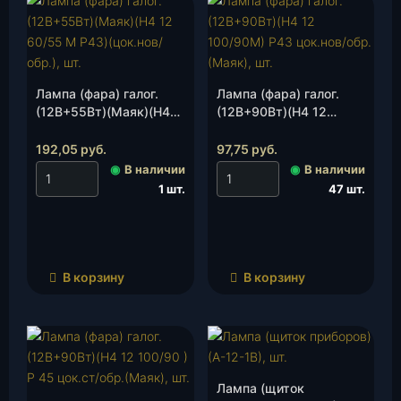
Лампа (фара) галог.
Лампа (фара) галог.
(12В+55Вт)(Маяк)(Н4
(12В+90Вт)(Н4 12
12 60/55 М Р43)
100/90М) Р43 цок.нов/
(цок.нов/обр.), шт.
обр.(Маяк), шт.
192,05
руб.
97,75
руб.
◉
В наличии
◉
В наличии
1 шт.
47 шт.
В корзину
В корзину
Лампа (щиток