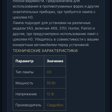
плохой видимости. Предназначена для
.
использования в противотуманных фарах и других
)
осветительных приборах, где требуется лампа с
(
цоколем Н3.
С
Лампа подходит для установки на различные
е
модели УАЗ, включая 469, 3151, Hunter, Patriot и
р
другие, где предусмотрено использование ламп с
д
цоколем H3. Убедитесь в совместимости с вашим
о
конкретным автомобилем перед установкой.
б
ТЕХНИЧЕСКИЕ ХАРАКТЕРИСТИКИ:
с
к
Параметр
Значение
)
,
Тип лампы
Н3
ш
т
Мощность
55 Вт
.
Напряжение
12 В
Производитель
Сердобск