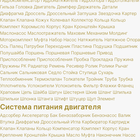
Гидрокомпенсатор
Гидронатяжитель
Гидроопора
Гидротолкатели
Гильза
Головка
Двигатель
Демпфер
Держатель
Детали
Диафрагма
Дроссель
Дроссельный
Заглушка
Звездочка
Картер
Клапан
Клапана
Кожух
Коленвал
Коллектор
Кольца
Кольцо
Комплект
Коромысло
Корпус
Кран
Кронштейн
Крышка
Маслонасос
Маслоотражатель
Маховик
Механизм
Молдинг
Моторкомплект
Муфта
Набор
Насос
Натяжитель
Натяжное
Опора
Ось
Палец
Патрубки
Переходник
Пластина
Подушка
Подшипник
Полушайба
Поршень
Поршневая
Поршневые
Привод
Приспособление
Приспособления
Пробка
Прокладка
Пружина
Пружины
РК
Радиатор
Ремень
Ресивер
Ролик
Ролики
Рычаг
Сальник
Сальниковая
Седло
Стойка
Ступица
Сухарь
Теплообменник
Термоклапан
Толкатели
Тройник
Труба
Трубка
Уплотнитель
Успокоители
Успокоитель
Фильтр
Флажки
Фланец
Храповик
Цепь
Шайба
Шатун
Шестерня
Шкив
Шланг
Шпилька
Шпильки
Шпонка
Штанга
Штифт
Штуцер
Щуп
Элемент
Система питания двигателя
Адсорбер
Акселератор
Бак
Бензозаборник
Бензонасос
Валик
Втулка
Диафрагма
Дроссельный
Игла
Карбюратор
Картридж
Клапан
Клапаны
Кольцо
Компенсатор
Комплект
Корпус
Кран
Крепление
Кронштейн
Крышка
Масло
Муфта
Наконечник
Насос