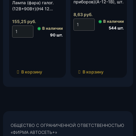
приборов)(А-12-1В), шт.
Лампа (фара) галог.
(12В+90Вт)(Н4 12
8,63
руб.
100/90 ) Р 45 цок.ст/
обр.(Маяк), шт.
155,25
руб.
◉
В наличии
544 шт.
◉
В наличии
90 шт.
В корзину
В корзину
ОБЩЕСТВО С ОГРАНИЧЕННОЙ ОТВЕТСТВЕННОСТЬЮ
«ФИРМА АВТОСЕТЬ+»