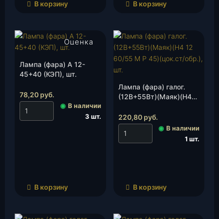
В корзину
В корзину
Оценка
4.00
из 5
Лампа (фара) А 12-
45+40 (КЭП), шт.
Лампа (фара) галог.
78,20
руб.
(12В+55Вт)(Маяк)(Н4
◉
В наличии
12 60/55 М Р 45)
(цок.ст/обр.), шт.
3 шт.
220,80
руб.
◉
В наличии
1 шт.
В корзину
В корзину