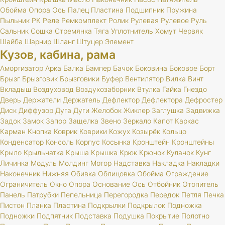
Обойма
Опора
Ось
Палец
Пластина
Подшипник
Пружина
Пыльник
РК
Реле
Ремкомплект
Ролик
Рулевая
Рулевое
Руль
Сальник
Сошка
Стремянка
Тяга
Уплотнитель
Хомут
Червяк
Шайба
Шарнир
Шланг
Штуцер
Элемент
Кузов, кабина, рама
Амортизатор
Арка
Балка
Бампер
Бачок
Боковина
Боковое
Борт
Брызг
Брызговик
Брызговики
Буфер
Вентилятор
Вилка
Винт
Вкладыш
Воздуховод
Воздухозаборник
Втулка
Гайка
Гнездо
Дверь
Держатели
Держатель
Дефлектор
Дефлектора
Дефростер
Диск
Диффузор
Дуга
Дуги
Желобок
Жиклер
Заглушка
Задвижка
Задок
Замок
Запор
Защелка
Звено
Зеркало
Капот
Каркас
Карман
Кнопка
Коврик
Коврики
Кожух
Козырёк
Кольцо
Конденсатор
Консоль
Корпус
Косынка
Кронштейн
Кронштейны
Крыло
Крыльчатка
Крыша
Крышка
Крюк
Крючок
Кулачок
Кунг
Личинка
Модуль
Молдинг
Мотор
Надставка
Накладка
Накладки
Наконечник
Нижняя
Обивка
Облицовка
Обойма
Ограждение
Ограничитель
Окно
Опора
Основание
Ось
Отбойник
Отопитель
Панель
Патрубки
Пепельница
Перегородка
Передок
Петля
Печка
Пистон
Планка
Пластина
Подкрылки
Подкрылок
Подножка
Подножки
Подпятник
Подставка
Подушка
Покрытие
Полотно