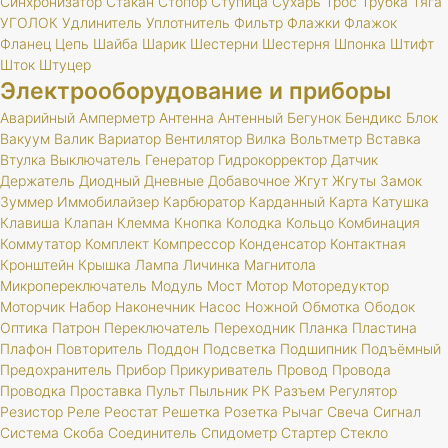
Синхронизатор
Стакан
Стопор
Ступица
Сухарь
Трос
Трубка
Тяга
УГОЛОК
Удлинитель
Уплотнитель
Фильтр
Флажки
Флажок
Фланец
Цепь
Шайба
Шарик
Шестерни
Шестерня
Шпонка
Штифт
Шток
Штуцер
Электрооборудование и приборы
Аварийный
Амперметр
Антенна
Антенный
Бегунок
Бендикс
Блок
Вакуум
Валик
Вариатор
Вентилятор
Вилка
Вольтметр
Вставка
Втулка
Выключатель
Генератор
Гидрокорректор
Датчик
Держатель
Диодный
Дневные
Добавочное
Жгут
Жгуты
Замок
Зуммер
Иммобилайзер
Карбюратор
Карданный
Карта
Катушка
Клавиша
Клапан
Клемма
Кнопка
Колодка
Кольцо
Комбинация
Коммутатор
Комплект
Компрессор
Конденсатор
Контактная
Кронштейн
Крышка
Лампа
Личинка
Магнитола
Микропереключатель
Модуль
Мост
Мотор
Моторедуктор
Моторчик
Набор
Наконечник
Насос
Ножной
Обмотка
Ободок
Оптика
Патрон
Переключатель
Переходник
Планка
Пластина
Плафон
Повторитель
Поддон
Подсветка
Подшипник
Подъёмный
Предохранитель
Прибор
Прикуриватель
Провод
Провода
Проводка
Проставка
Пульт
Пыльник
РК
Разъем
Регулятор
Резистор
Реле
Реостат
Решетка
Розетка
Рычаг
Свеча
Сигнал
Система
Скоба
Соединитель
Спидометр
Стартер
Стекло