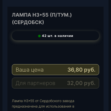
ЛАМПА Н3*55 (П/ТУМ.)
(СЕРДОБСК)
◉
42 шт. в наличии
T
e
W
l
h
E
e
a
-
Ваша цена
36,80
руб.
g
t
M
r
s
a
a
A
i
Для партнеров
32,00
руб.
m
p
l
p
Лампа Н3*55 от Сердобского завода
предназначена для использования в