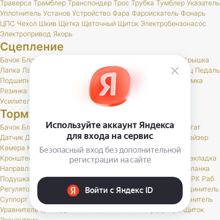
Траверса
Трамблер
Транспондер
Трос
Трубка
Тумблер
Указатель
Уплотнитель
Установ
Устройство
Фара
Фароискатель
Фонарь
ЦПС
Чехол
Шкив
Щетка
Щеточный
Щиток
Электробензонасос
Электропривод
Якорь
Сцепление
Бачок
Блок
Вилка
Втулка
Диск
Картер
Корзина
Корпус
Крышка
Лапка
Лапки
Манжета
Муфта
Накладка
Опора
Ось
Палец
Педаль
Подшипник
Поршень
Пресс
Пружина
Пыльник
РК
Раб
Рамка
Резинка
Рычаг
Скоба
Сцепление
Толкатель
Трубка
Тяга
Усилитель
Цилиндр
Шаровая
Шланг
Шток
Тормоза
Бачок
Блок
Вакуумный
Вал
Вилка
Винт
Втулка
Гидроагрегат
Датчик
Держатель
Диск
Жгут
Жидкость
Звено
Иммобилайзер
Камера
Клапан
Клин
Колодка
Колодки
Колпачок
Кольцо
Кронштейн
Крышка
Манжета
Маслоотражатель
Муфта
Накладка
Направляющая
Обойма
Опора
Опорный
Паста
Педаль
Планка
Подушка
Поршень
Привод
Проставка
Пружина
Пыльник
РК
Раб
Регулятор
Резинка
Рычаг
Сектор
Сигнальное
Скоба
Соединитель
Суппорт
Тормоз
Тормоза
Тройник
Трос
Трубка
Тяга
Удлинитель
Уравнитель
Цилиндр
Чехол
Шайба
Шланг
Штуцер
Щит
Щиток
Эксцентрик