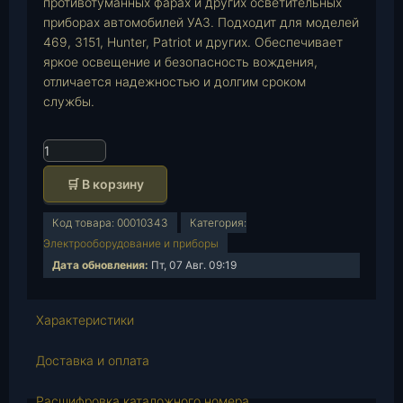
противотуманных фарах и других осветительных
приборах автомобилей УАЗ. Подходит для моделей
469, 3151, Hunter, Patriot и других. Обеспечивает
яркое освещение и безопасность вождения,
отличается надежностью и долгим сроком
службы.
К
о
🛒 В корзину
л
и
Код товара:
00010343
Категория:
ч
Электрооборудование и приборы
е
Дата обновления:
Пт, 07 Авг. 09:19
с
т
в
Характеристики
о
т
Доставка и оплата
о
в
Расшифровка каталожного номера