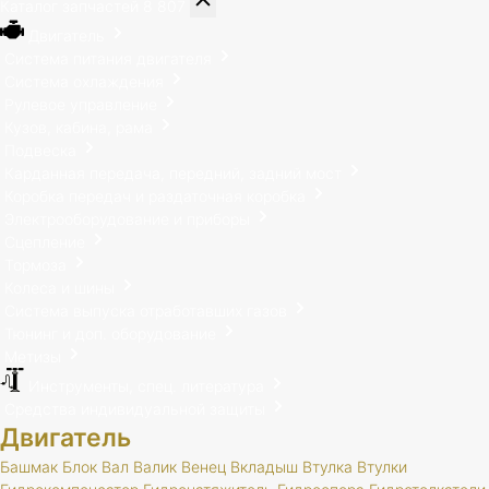
Каталог запчастей
8 807
Двигатель
Система питания двигателя
Система охлаждения
Рулевое управление
Кузов, кабина, рама
Подвеска
Карданная передача, передний, задний мост
Коробка передач и раздаточная коробка
Электрооборудование и приборы
Сцепление
Тормоза
Колеса и шины
Система выпуска отработавших газов
Тюнинг и доп. оборудование
Метизы
Инструменты, спец. литература
Средства индивидуальной защиты
Двигатель
Башмак
Блок
Вал
Валик
Венец
Вкладыш
Втулка
Втулки