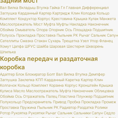
задний мост
Вал
Вилка
Вкладыш
Втулка
Гайка
Гл
Главная
Дифференциал
Заглушка
Карданный
Картер
Картридж
Клин
Колодка
Кольцо
Комплект
Кондуктор
Корпус
Крестовина
Крышка
Кулак
Манжета
Маслоотражатель
Мост
Муфта
Муфты
Накладка
Наконечник
Обойма
Омыватель
Опора
Опорник
Ось
Площадка
Подшипник
Полуось
Прокладка
Проставка
Пыльник
РК
Рычаг
Сальник
Сапун
Сателлиты
Смазка
Стакан
Сухарь
Трещетка
Узел
Упор
Фланец
Хомут
Цапфа
ШРУС
Шайба
Шаровая
Шестерня
Шкворень
Шпилька
Коробка передач и раздаточная
коробка
Адаптер
Блок
Блокиратор
Болт
Вал
Вилка
Втулка
Демпфер
Заглушка
Заклепка
КПП
Карданный
Каретка
Картер
Клин
Колпачок
Кольцо
Комплект
Корзина
Корпус
Кронштейн
Крышка
Кулиса
Масло
Маслоотражатель
Муфта
Наконечник
Облицовка
Обойма
Ось
Отражатель
Палец
Пластина
Плунжер
Подшипник
Полукольцо
Предохранитель
Привод
Пробка
Прокладка
Промеж
Проставка
Пружина
Пыльник
РК
Радиатор
Раздатка
Ролики
Ротор
Рукоятка
Рукоятки
Рычаг
Сальник
Сальники
Сапун
Седло