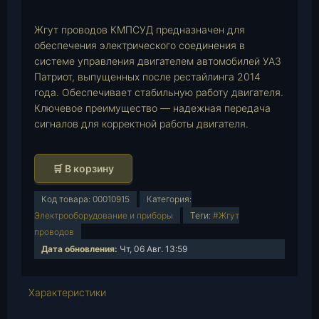
p
Жгут проводов КМПСУД предназначен для
обеспечения электрического соединения в
системе управления двигателем автомобилей УАЗ
Патриот, выпущенных после рестайлинга 2014
года. Обеспечивает стабильную работу двигателя.
Ключевое преимущество — надежная передача
сигналов для корректной работы двигателя.
К
🛒 В корзину
о
л
Код товара:
00010915
Категория:
и
Электрооборудование и приборы
Теги:
#Жгут
ч
проводов
е
Дата обновления:
Чт, 06 Авг. 13:59
с
т
Характеристики
в
о