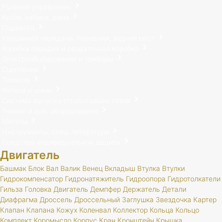
Рулевое управление
Кузов, кабина, рама
Подвеска
Карданная передача, передний, задний мост
Коробка передач и раздаточная коробка
Электрооборудование и приборы
Сцепление
Тормоза
Колеса и шины
Система выпуска отработавших газов
Тюнинг и доп. оборудование
Метизы
Инструменты, спец. литература
Средства индивидуальной защиты
Двигатель
Башмак
Блок
Вал
Валик
Венец
Вкладыш
Втулка
Втулки
Гидрокомпенсатор
Гидронатяжитель
Гидроопора
Гидротолкатели
Гильза
Головка
Двигатель
Демпфер
Держатель
Детали
Диафрагма
Дроссель
Дроссельный
Заглушка
Звездочка
Картер
Клапан
Клапана
Кожух
Коленвал
Коллектор
Кольца
Кольцо
Комплект
Коромысло
Корпус
Кран
Кронштейн
Крышка