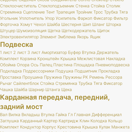
Стеклоочиститель
Стеклоподъемник
Стенка
Стойка
Столик
Стремянка
Сцепление
Тент
Трапеция
Тройник
Трос
Трубка
Тяга
Угольник
Уплотнитель
Упор
Усилитель
Фаркоп
Фиксатор
Фильтр
Форточка
Хомут
Чехол
Шайба
Шестерня
Шип
Шланг
Шторка
Штуцер
Шумоизоляция
Щетка
Щеткодержатель
Щиток
Электровентилятор
Элемент
Эмблема
Якорь
Ящик
Подвеска
1 лист
2 лист
3 лист
Амортизатор
Буфер
Втулка
Держатель
Комплект
Корзина
Кронштейн
Крышка
Межлистовая
Накладка
Обойма
Опора
Ось
Палец
Пластина
Площадка
Пневмоподвеска
Подкладка
Подрессорники
Подушка
Подшипник
Прокладка
Проставка
Проушина
Пружина
Пружины
РК
Ремень
Рессора
Рычаг
Сайлентблок
Стойка
Стремянка
Трубка
Тяга
Фиксатор
Чашка
Шайба
Шарнир
Штанга
Щека
Карданная передача, передний,
задний мост
Вал
Вилка
Вкладыш
Втулка
Гайка
Гл
Главная
Дифференциал
Заглушка
Карданный
Картер
Картридж
Клин
Колодка
Кольцо
Комплект
Кондуктор
Корпус
Крестовина
Крышка
Кулак
Манжета