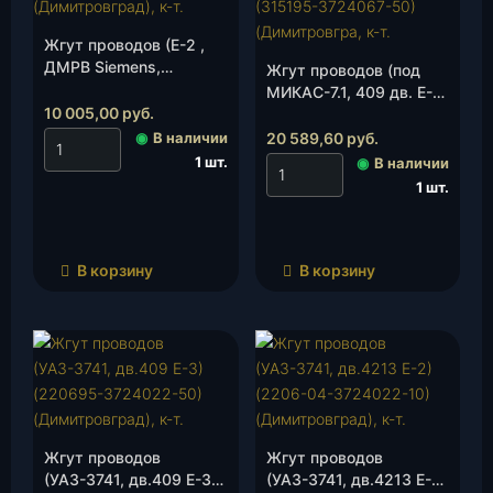
Жгут проводов (Е-2 ,
ДМРВ Siemens,
Жгут проводов (под
УМЗ-4213)(315195-
МИКАС-7.1, 409 дв. Е-3)
3724067-10)
10 005,00
руб.
с вых. на 2 датчика
(Димитровград), к-т.
кисл.)(315195-
◉
В наличии
20 589,60
руб.
3724067-50)
1 шт.
◉
В наличии
(Димитровгра, к-т.
1 шт.
В корзину
В корзину
Жгут проводов
Жгут проводов
(УАЗ-3741, дв.409 Е-3)
(УАЗ-3741, дв.4213 Е-2)