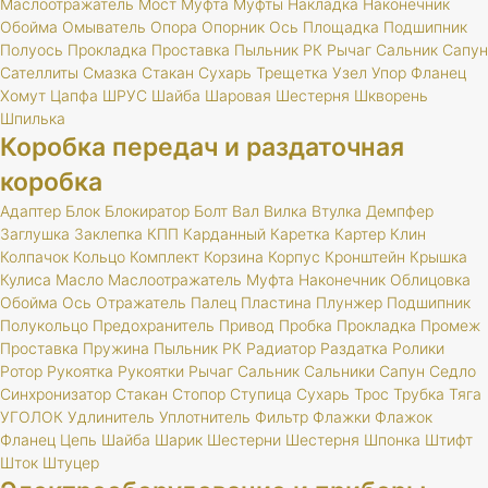
Маслоотражатель
Мост
Муфта
Муфты
Накладка
Наконечник
Обойма
Омыватель
Опора
Опорник
Ось
Площадка
Подшипник
Полуось
Прокладка
Проставка
Пыльник
РК
Рычаг
Сальник
Сапун
Сателлиты
Смазка
Стакан
Сухарь
Трещетка
Узел
Упор
Фланец
Хомут
Цапфа
ШРУС
Шайба
Шаровая
Шестерня
Шкворень
Шпилька
Коробка передач и раздаточная
коробка
Адаптер
Блок
Блокиратор
Болт
Вал
Вилка
Втулка
Демпфер
Заглушка
Заклепка
КПП
Карданный
Каретка
Картер
Клин
Колпачок
Кольцо
Комплект
Корзина
Корпус
Кронштейн
Крышка
Кулиса
Масло
Маслоотражатель
Муфта
Наконечник
Облицовка
Обойма
Ось
Отражатель
Палец
Пластина
Плунжер
Подшипник
Полукольцо
Предохранитель
Привод
Пробка
Прокладка
Промеж
Проставка
Пружина
Пыльник
РК
Радиатор
Раздатка
Ролики
Ротор
Рукоятка
Рукоятки
Рычаг
Сальник
Сальники
Сапун
Седло
Синхронизатор
Стакан
Стопор
Ступица
Сухарь
Трос
Трубка
Тяга
УГОЛОК
Удлинитель
Уплотнитель
Фильтр
Флажки
Флажок
Фланец
Цепь
Шайба
Шарик
Шестерни
Шестерня
Шпонка
Штифт
Шток
Штуцер