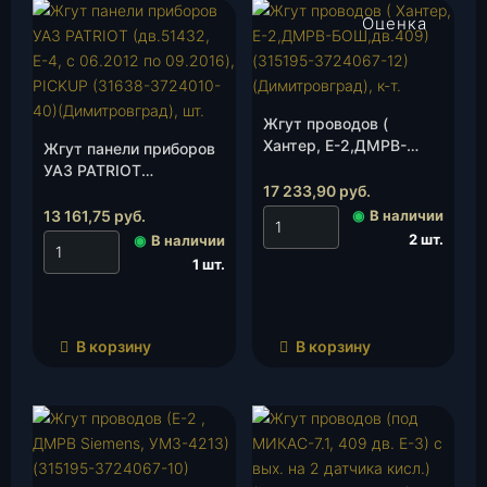
Оценка
2.50
из 5
Жгут проводов (
Хантер, Е-2,ДМРВ-
Жгут панели приборов
БОШ,дв.409)(315195-
УАЗ PATRIOT
3724067-12)
17 233,90
руб.
(дв.51432, Е-4, с
(Димитровград), к-т.
06.2012 по 09.2016),
13 161,75
руб.
◉
В наличии
PICKUP (31638-
2 шт.
◉
В наличии
3724010-40)
1 шт.
(Димитровград), шт.
В корзину
В корзину