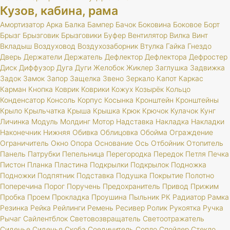
Кузов, кабина, рама
Амортизатор
Арка
Балка
Бампер
Бачок
Боковина
Боковое
Борт
Брызг
Брызговик
Брызговики
Буфер
Вентилятор
Вилка
Винт
Вкладыш
Воздуховод
Воздухозаборник
Втулка
Гайка
Гнездо
Дверь
Держатели
Держатель
Дефлектор
Дефлектора
Дефростер
Диск
Диффузор
Дуга
Дуги
Желобок
Жиклер
Заглушка
Задвижка
Задок
Замок
Запор
Защелка
Звено
Зеркало
Капот
Каркас
Карман
Кнопка
Коврик
Коврики
Кожух
Козырёк
Кольцо
Конденсатор
Консоль
Корпус
Косынка
Кронштейн
Кронштейны
Крыло
Крыльчатка
Крыша
Крышка
Крюк
Крючок
Кулачок
Кунг
Личинка
Модуль
Молдинг
Мотор
Надставка
Накладка
Накладки
Наконечник
Нижняя
Обивка
Облицовка
Обойма
Ограждение
Ограничитель
Окно
Опора
Основание
Ось
Отбойник
Отопитель
Панель
Патрубки
Пепельница
Перегородка
Передок
Петля
Печка
Пистон
Планка
Пластина
Подкрылки
Подкрылок
Подножка
Подножки
Подпятник
Подставка
Подушка
Покрытие
Полотно
Поперечина
Порог
Поручень
Предохранитель
Привод
Прижим
Пробка
Проем
Прокладка
Проушина
Пыльник
РК
Радиатор
Рамка
Резинка
Рейка
Рейлинги
Ремень
Ресивер
Ролик
Рукоятка
Ручка
Рычаг
Сайлентблок
Световозвращатель
Светоотражатель
Сиденье
Сиденья
Скоба
Соединитель
Сопло
Спойлер
Стекло