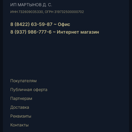
ИП МАРТЫНОВ Д. С.
ИНН 732609035330, ОГРН 319732500000702
8 (8422) 63-59-87 ~ Офис
8 (937) 986-777-6 ~ Интернет магазин
Instagram
vk.com
Telegram
WhatsApp
E-
Mail
Покупателям
Публичная оферта
Партнерам
Доставка
Реквизиты
Контакты