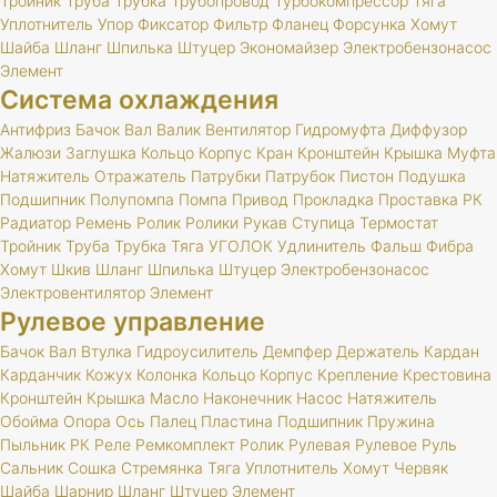
Тройник
Труба
Трубка
Трубопровод
Турбокомпрессор
Тяга
Уплотнитель
Упор
Фиксатор
Фильтр
Фланец
Форсунка
Хомут
Шайба
Шланг
Шпилька
Штуцер
Экономайзер
Электробензонасос
Элемент
Система охлаждения
Антифриз
Бачок
Вал
Валик
Вентилятор
Гидромуфта
Диффузор
Жалюзи
Заглушка
Кольцо
Корпус
Кран
Кронштейн
Крышка
Муфта
Натяжитель
Отражатель
Патрубки
Патрубок
Пистон
Подушка
Подшипник
Полупомпа
Помпа
Привод
Прокладка
Проставка
РК
Радиатор
Ремень
Ролик
Ролики
Рукав
Ступица
Термостат
Тройник
Труба
Трубка
Тяга
УГОЛОК
Удлинитель
Фальш
Фибра
Хомут
Шкив
Шланг
Шпилька
Штуцер
Электробензонасос
Электровентилятор
Элемент
Рулевое управление
Бачок
Вал
Втулка
Гидроусилитель
Демпфер
Держатель
Кардан
Карданчик
Кожух
Колонка
Кольцо
Корпус
Крепление
Крестовина
Кронштейн
Крышка
Масло
Наконечник
Насос
Натяжитель
Обойма
Опора
Ось
Палец
Пластина
Подшипник
Пружина
Пыльник
РК
Реле
Ремкомплект
Ролик
Рулевая
Рулевое
Руль
Сальник
Сошка
Стремянка
Тяга
Уплотнитель
Хомут
Червяк
Шайба
Шарнир
Шланг
Штуцер
Элемент