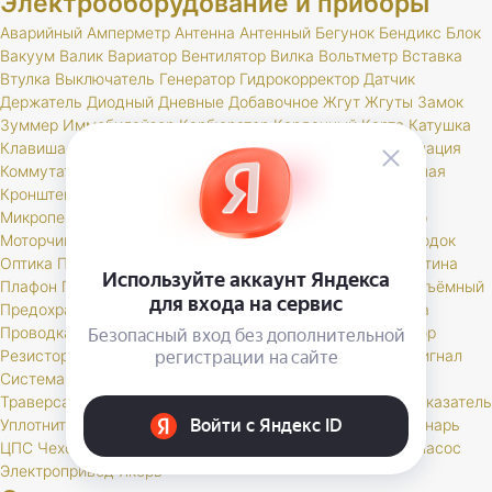
Электрооборудование и приборы
Аварийный
Амперметр
Антенна
Антенный
Бегунок
Бендикс
Блок
Вакуум
Валик
Вариатор
Вентилятор
Вилка
Вольтметр
Вставка
Втулка
Выключатель
Генератор
Гидрокорректор
Датчик
Держатель
Диодный
Дневные
Добавочное
Жгут
Жгуты
Замок
Зуммер
Иммобилайзер
Карбюратор
Карданный
Карта
Катушка
Клавиша
Клапан
Клемма
Кнопка
Колодка
Кольцо
Комбинация
Коммутатор
Комплект
Компрессор
Конденсатор
Контактная
Кронштейн
Крышка
Лампа
Личинка
Магнитола
Микропереключатель
Модуль
Мост
Мотор
Моторедуктор
Моторчик
Набор
Наконечник
Насос
Ножной
Обмотка
Ободок
Оптика
Патрон
Переключатель
Переходник
Планка
Пластина
Плафон
Повторитель
Поддон
Подсветка
Подшипник
Подъёмный
Предохранитель
Прибор
Прикуриватель
Провод
Провода
Проводка
Проставка
Пульт
Пыльник
РК
Разъем
Регулятор
Резистор
Реле
Реостат
Решетка
Розетка
Рычаг
Свеча
Сигнал
Система
Скоба
Соединитель
Спидометр
Стартер
Стекло
Траверса
Трамблер
Транспондер
Трос
Трубка
Тумблер
Указатель
Уплотнитель
Установ
Устройство
Фара
Фароискатель
Фонарь
ЦПС
Чехол
Шкив
Щетка
Щеточный
Щиток
Электробензонасос
Электропривод
Якорь