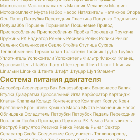
Маслонасос
Маслоотражатель
Маховик
Механизм
Молдинг
Моторкомплект
Муфта
Набор
Насос
Натяжитель
Натяжное
Опора
Ось
Палец
Патрубки
Переходник
Пластина
Подушка
Подшипник
Полушайба
Поршень
Поршневая
Поршневые
Привод
Приспособление
Приспособления
Пробка
Прокладка
Пружина
Пружины
РК
Радиатор
Ремень
Ресивер
Ролик
Ролики
Рычаг
Сальник
Сальниковая
Седло
Стойка
Ступица
Сухарь
Теплообменник
Термоклапан
Толкатели
Тройник
Труба
Трубка
Уплотнитель
Успокоители
Успокоитель
Фильтр
Флажки
Фланец
Храповик
Цепь
Шайба
Шатун
Шестерня
Шкив
Шланг
Шпилька
Шпильки
Шпонка
Штанга
Штифт
Штуцер
Щуп
Элемент
Система питания двигателя
Адсорбер
Акселератор
Бак
Бензозаборник
Бензонасос
Валик
Втулка
Диафрагма
Дроссельный
Игла
Карбюратор
Картридж
Клапан
Клапаны
Кольцо
Компенсатор
Комплект
Корпус
Кран
Крепление
Кронштейн
Крышка
Масло
Муфта
Наконечник
Насос
Облицовка
Охладитель
Патрубки
Патрубок
Педаль
Переходник
Поплавок
Пробка
Прокладка
Пружина
РК
Рампа
Распылитель
Раструб
Регулятор
Резинка
Рейка
Ремень
Рычаг
Сектор
Сепаратор
Скоба
Соединение
Соединитель
Топливопровод