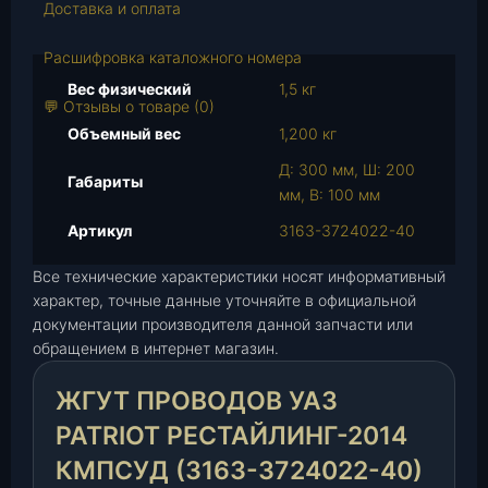
Доставка и оплата
т
о
Расшифровка каталожного номера
в
а
Вес физический
1,5 кг
💬 Отзывы о товаре (0)
р
Объемный вес
1,200 кг
а
Ж
Д: 300 мм, Ш: 200
Габариты
г
мм, В: 100 мм
у
Артикул
3163-3724022-40
т
п
Все технические характеристики носят информативный
р
характер, точные данные уточняйте в официальной
о
документации производителя данной запчасти или
в
обращением в интернет магазин.
о
д
ЖГУТ ПРОВОДОВ УАЗ
о
PATRIOT РЕСТАЙЛИНГ-2014
в
У
КМПСУД (3163-3724022-40)
А