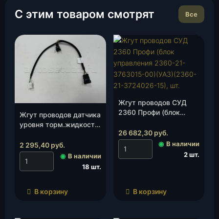
С этим товаром смотрят
Все
Жгут проводов СУД
2360 Профи (блок
Жгут проводов датчика
управления 2360-21-
уровня торм.жидкости
3763015-00)(УАЗ)
26 682,30
руб.
и звук.сигнала (3909-
(2360-21-3724026-15),
95-3724017-12), шт.
◉
В наличии
2 295,40
руб.
шт.
2 шт.
◉
В наличии
18 шт.
В корзину
В корзину