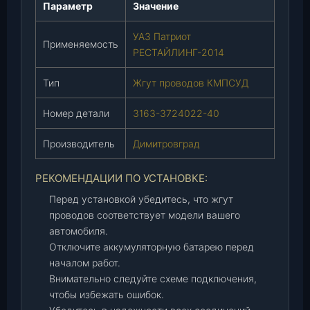
Параметр
Значение
2
0
УАЗ Патриот
1
Применяемость
РЕСТАЙЛИНГ-2014
4
К
Тип
Жгут проводов КМПСУД
М
П
Номер детали
3163-3724022-40
С
У
Производитель
Димитровград
Д
(
РЕКОМЕНДАЦИИ ПО УСТАНОВКЕ:
3
1
Перед установкой убедитесь, что жгут
6
проводов соответствует модели вашего
3
автомобиля.
-
Отключите аккумуляторную батарею перед
3
началом работ.
7
Внимательно следуйте схеме подключения,
2
чтобы избежать ошибок.
4