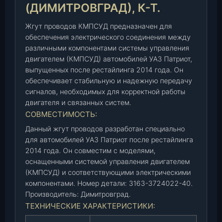
(ДИМИТРОВГРАД), К-Т.
З
P
Жгут проводов КМПСУД предназначен для
A
обеспечения электрического соединения между
T
различными компонентами системы управления
R
двигателем (КМПСУД) автомобилей УАЗ Патриот,
I
выпущенных после рестайлинга 2014 года. Он
O
обеспечивает стабильную и надежную передачу
T
сигналов, необходимых для корректной работы
Р
двигателя и связанных систем.
Е
СОВМЕСТИМОСТЬ:
С
Данный жгут проводов разработан специально
Т
для автомобилей УАЗ Патриот после рестайлинга
А
2014 года. Он совместим с моделями,
Й
оснащенными системой управления двигателем
Л
(КМПСУД) и соответствующими электрическими
И
компонентами. Номер детали: 3163-3724022-40.
Н
Производитель: Димитровград.
Г
ТЕХНИЧЕСКИЕ ХАРАКТЕРИСТИКИ:
-