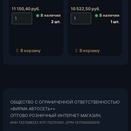
(220695-3724022-50)
(2206-04-3724022-10)
(Димитровград), к-т.
(Димитровград), к-т.
11 150,40
руб.
10 522,50
руб.
◉
В наличии
◉
В наличии
2 шт.
1 шт.
В корзину
В корзину
ОБЩЕСТВО С ОГРАНИЧЕННОЙ ОТВЕТСТВЕННОСТЬЮ
«ФИРМА АВТОСЕТЬ+»
ОПТОВО РОЗНИЧНЫЙ ИНТЕРНЕТ-МАГАЗИН,
ИНН 7327098237, КПП 732701001, ОГРН 1217300005670