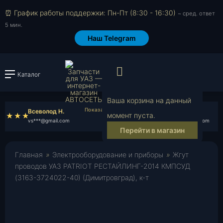
⏰ График работы поддержки: Пн-Пт (8:30 - 16:30)
~ сред. ответ
5 мин.
Наш Telegram
Просмотр корзи
Каталог
Войти или зарегистрировать
Ваша корзина на данный
Всеволод Н.
Назар Я.
момент пуста.
vs***@gmail.com
na***@gmail.com
Перейти в магазин
Главная
»
Электрооборудование и приборы
»
Жгут
проводов УАЗ PATRIOT РЕСТАЙЛИНГ-2014 КМПСУД
(3163-3724022-40) (Димитровград), к-т