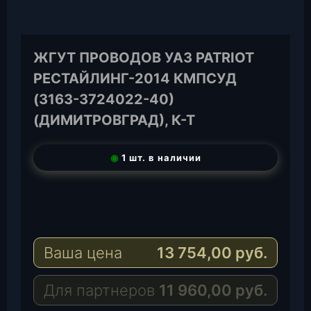
ЖГУТ ПРОВОДОВ УАЗ PATRIOT
РЕСТАЙЛИНГ-2014 КМПСУД
(3163-3724022-40)
(ДИМИТРОВГРАД), К-Т
◉
1 шт. в наличии
T
e
W
l
h
E
e
a
-
Ваша цена
13 754,00
руб.
g
t
M
r
s
a
a
A
i
Для партнеров
11 960,00
руб.
m
p
l