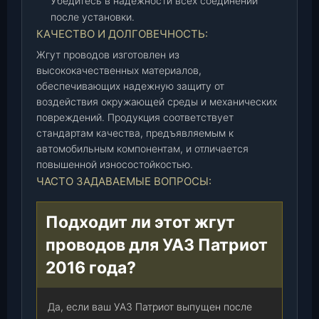
Убедитесь в надежности всех соединений
0
после установки.
2
КАЧЕСТВО И ДОЛГОВЕЧНОСТЬ:
2
Жгут проводов изготовлен из
-
высококачественных материалов,
4
обеспечивающих надежную защиту от
0
воздействия окружающей среды и механических
)
повреждений. Продукция соответствует
(
стандартам качества, предъявляемым к
Д
автомобильным компонентам, и отличается
и
повышенной износостойкостью.
м
ЧАСТО ЗАДАВАЕМЫЕ ВОПРОСЫ:
и
т
Подходит ли этот жгут
р
проводов для УАЗ Патриот
о
в
2016 года?
г
р
Да, если ваш УАЗ Патриот выпущен после
а