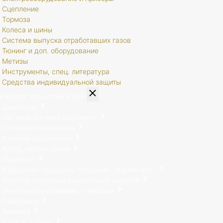
Сцепление
Тормоза
Колеса и шины
Система выпуска отработавших газов
Тюнинг и доп. оборудование
Метизы
Инструменты, спец. литература
Средства индивидуальной защиты
Каталог запчастей
8 807
Двигатель
Система питания двигателя
Система охлаждения
Рулевое управление
Кузов, кабина, рама
Подвеска
Карданная передача, передний, задний мост
Коробка передач и раздаточная коробка
Электрооборудование и приборы
Сцепление
Тормоза
Колеса и шины