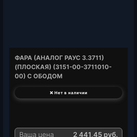
ФАРА (АНАЛОГ РАУС 3.3711)
(ПЛОСКАЯ) (3151-00-3711010-
00) С ОБОДОМ
❌ Нет в наличии
T
e
W
l
h
E
e
a
-
Ваша цена
2 441,45
руб.
g
t
M