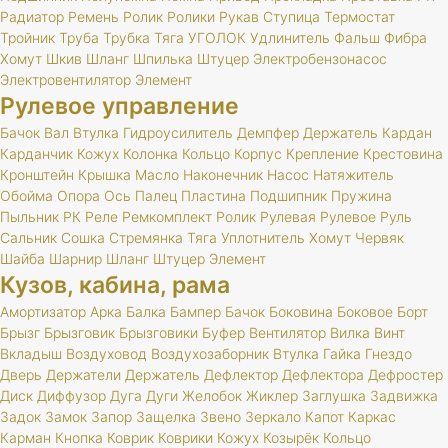
Радиатор
Ремень
Ролик
Ролики
Рукав
Ступица
Термостат
Тройник
Труба
Трубка
Тяга
УГОЛОК
Удлинитель
Фальш
Фибра
Хомут
Шкив
Шланг
Шпилька
Штуцер
Электробензонасос
Электровентилятор
Элемент
Рулевое управление
Бачок
Вал
Втулка
Гидроусилитель
Демпфер
Держатель
Кардан
Карданчик
Кожух
Колонка
Кольцо
Корпус
Крепление
Крестовина
Кронштейн
Крышка
Масло
Наконечник
Насос
Натяжитель
Обойма
Опора
Ось
Палец
Пластина
Подшипник
Пружина
Пыльник
РК
Реле
Ремкомплект
Ролик
Рулевая
Рулевое
Руль
Сальник
Сошка
Стремянка
Тяга
Уплотнитель
Хомут
Червяк
Шайба
Шарнир
Шланг
Штуцер
Элемент
Кузов, кабина, рама
Амортизатор
Арка
Балка
Бампер
Бачок
Боковина
Боковое
Борт
Брызг
Брызговик
Брызговики
Буфер
Вентилятор
Вилка
Винт
Вкладыш
Воздуховод
Воздухозаборник
Втулка
Гайка
Гнездо
Дверь
Держатели
Держатель
Дефлектор
Дефлектора
Дефростер
Диск
Диффузор
Дуга
Дуги
Желобок
Жиклер
Заглушка
Задвижка
Задок
Замок
Запор
Защелка
Звено
Зеркало
Капот
Каркас
Карман
Кнопка
Коврик
Коврики
Кожух
Козырёк
Кольцо