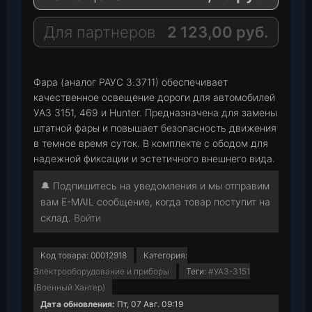
r
s
a
a
A
i
Для партнеров
2 123,00
руб.
m
p
l
p
Фара (аналог РАУС 3.3711) обеспечивает
качественное освещение дороги для автомобилей
УАЗ 3151, 469 и Hunter. Предназначена для замены
штатной фары и повышает безопасность движения
в темное время суток. В комплекте с ободом для
надежной фиксации и эстетичного внешнего вида.
🔔 Подпишитесь на уведомления и мы отправим
вам E-MAIL сообщение, когда товар поступит на
склад.
Войти
Код товара:
00012918
Категория:
Электрооборудование и приборы
Теги:
#УАЗ-3151
(Военный Хантер)
Дата обновления:
Пт, 07 Авг. 09:19