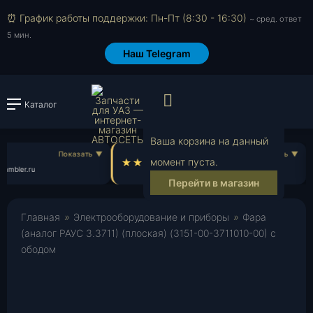
⏰ График работы поддержки: Пн-Пт (8:30 - 16:30)
~ сред. ответ
5 мин.
Наш Telegram
Просмотр корзи
Каталог
Войти или зарегистрировать
Ваша корзина на данный
Олег А.
момент пуста.
ambler.ru
ol***@yahoo.com
Перейти в магазин
Главная
»
Электрооборудование и приборы
»
Фара
(аналог РАУС 3.3711) (плоская) (3151-00-3711010-00) с
ободом