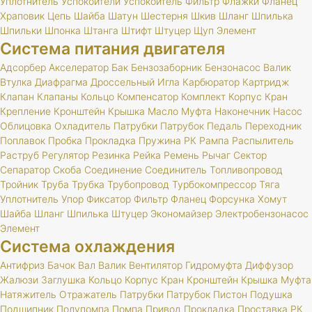
Уплотнитель
Успокоители
Успокоитель
Фильтр
Флажки
Фланец
Храповик
Цепь
Шайба
Шатун
Шестерня
Шкив
Шланг
Шпилька
Шпильки
Шпонка
Штанга
Штифт
Штуцер
Щуп
Элемент
Система питания двигателя
Адсорбер
Акселератор
Бак
Бензозаборник
Бензонасос
Валик
Втулка
Диафрагма
Дроссельный
Игла
Карбюратор
Картридж
Клапан
Клапаны
Кольцо
Компенсатор
Комплект
Корпус
Кран
Крепление
Кронштейн
Крышка
Масло
Муфта
Наконечник
Насос
Облицовка
Охладитель
Патрубки
Патрубок
Педаль
Переходник
Поплавок
Пробка
Прокладка
Пружина
РК
Рампа
Распылитель
Раструб
Регулятор
Резинка
Рейка
Ремень
Рычаг
Сектор
Сепаратор
Скоба
Соединение
Соединитель
Топливопровод
Тройник
Труба
Трубка
Трубопровод
Турбокомпрессор
Тяга
Уплотнитель
Упор
Фиксатор
Фильтр
Фланец
Форсунка
Хомут
Шайба
Шланг
Шпилька
Штуцер
Экономайзер
Электробензонасос
Элемент
Система охлаждения
Антифриз
Бачок
Вал
Валик
Вентилятор
Гидромуфта
Диффузор
Жалюзи
Заглушка
Кольцо
Корпус
Кран
Кронштейн
Крышка
Муфта
Натяжитель
Отражатель
Патрубки
Патрубок
Пистон
Подушка
Подшипник
Полупомпа
Помпа
Привод
Прокладка
Проставка
РК