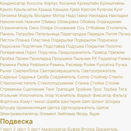
Конденсатор
Консоль
Корпус
Косынка
Кронштейн
Кронштейны
Крыло
Крыльчатка
Крыша
Крышка
Крюк
Крючок
Кулачок
Кунг
Личинка
Модуль
Молдинг
Мотор
Надставка
Накладка
Накладки
Наконечник
Нижняя
Обивка
Облицовка
Обойма
Ограждение
Ограничитель
Окно
Опора
Основание
Ось
Отбойник
Отопитель
Панель
Патрубки
Пепельница
Перегородка
Передок
Петля
Печка
Пистон
Планка
Пластина
Подкрылки
Подкрылок
Подножка
Подножки
Подпятник
Подставка
Подушка
Покрытие
Полотно
Поперечина
Порог
Поручень
Предохранитель
Привод
Прижим
Пробка
Проем
Прокладка
Проушина
Пыльник
РК
Радиатор
Рамка
Резинка
Рейка
Рейлинги
Ремень
Ресивер
Ролик
Рукоятка
Ручка
Рычаг
Сайлентблок
Световозвращатель
Светоотражатель
Сиденье
Сиденья
Скоба
Соединитель
Сопло
Спойлер
Стекло
Стеклоочиститель
Стеклоподъемник
Стенка
Стойка
Столик
Стремянка
Сцепление
Тент
Трапеция
Тройник
Трос
Трубка
Тяга
Угольник
Уплотнитель
Упор
Усилитель
Фаркоп
Фиксатор
Фильтр
Форточка
Хомут
Чехол
Шайба
Шестерня
Шип
Шланг
Шторка
Штуцер
Шумоизоляция
Щетка
Щеткодержатель
Щиток
Электровентилятор
Элемент
Эмблема
Якорь
Ящик
Подвеска
1 лист
2 лист
3 лист
Амортизатор
Буфер
Втулка
Держатель