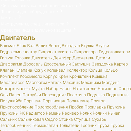
Система выпуска отработавших газов
Тюнинг и доп. оборудование
Метизы
Инструменты, спец. литература
Средства индивидуальной защиты
Двигатель
Башмак
Блок
Вал
Валик
Венец
Вкладыш
Втулка
Втулки
Гидрокомпенсатор
Гидронатяжитель
Гидроопора
Гидротолкатели
Гильза
Головка
Двигатель
Демпфер
Держатель
Детали
Диафрагма
Дроссель
Дроссельный
Заглушка
Звездочка
Картер
Клапан
Клапана
Кожух
Коленвал
Коллектор
Кольца
Кольцо
Комплект
Коромысло
Корпус
Кран
Кронштейн
Крышка
Маслонасос
Маслоотражатель
Маховик
Механизм
Молдинг
Моторкомплект
Муфта
Набор
Насос
Натяжитель
Натяжное
Опора
Ось
Палец
Патрубки
Переходник
Пластина
Подушка
Подшипник
Полушайба
Поршень
Поршневая
Поршневые
Привод
Приспособление
Приспособления
Пробка
Прокладка
Пружина
Пружины
РК
Радиатор
Ремень
Ресивер
Ролик
Ролики
Рычаг
Сальник
Сальниковая
Седло
Стойка
Ступица
Сухарь
Теплообменник
Термоклапан
Толкатели
Тройник
Труба
Трубка