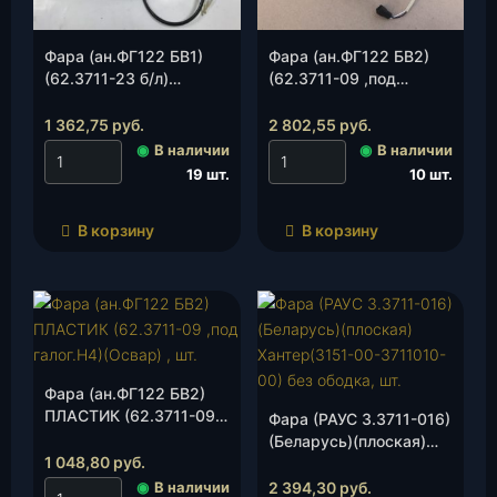
Фара (ан.ФГ122 БВ1)
Фара (ан.ФГ122 БВ2)
(62.3711-23 б/л)
(62.3711-09 ,под
(Освар), шт.
галог.Н4)(Освар), шт.
1 362,75
руб.
2 802,55
руб.
◉
В наличии
◉
В наличии
19 шт.
10 шт.
В корзину
В корзину
Фара (ан.ФГ122 БВ2)
ПЛАСТИК (62.3711-09
Фара (РАУС 3.3711-016)
,под галог.Н4)(Освар) ,
(Беларусь)(плоская)
шт.
1 048,80
руб.
Хантер(3151-00-
3711010-00) без
◉
В наличии
2 394,30
руб.