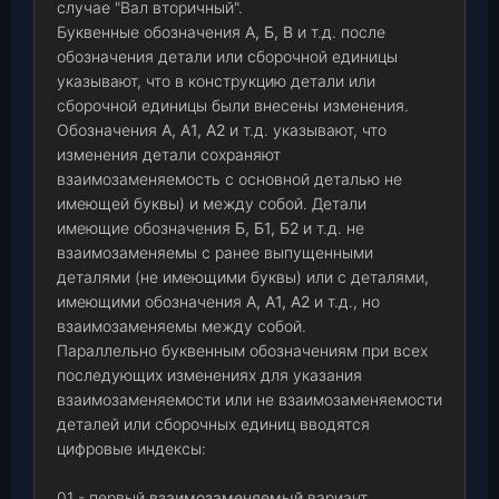
случае "Вал вторичный".
Буквенные обозначения
А, Б, В
и т.д. после
обозначения детали или сборочной единицы
указывают, что в конструкцию детали или
сборочной единицы были внесены изменения.
Обозначения
А, А1, А2
и т.д. указывают, что
изменения детали сохраняют
взаимозаменяемость с основной деталью не
имеющей буквы) и между собой. Детали
имеющие обозначения
Б, Б1, Б2
и т.д. не
взаимозаменяемы с ранее выпущенными
деталями (не имеющими буквы) или с деталями,
имеющими обозначения
А, А1, А2
и т.д., но
взаимозаменяемы между собой.
Параллельно буквенным обозначениям при всех
последующих изменениях для указания
взаимозаменяемости или не взаимозаменяемости
деталей или сборочных единиц вводятся
цифровые индексы:
01 - первый
взаимозаменяемый
вариант