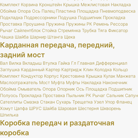
Комплект
Корзина
Кронштейн
Крышка
Межлистовая
Накладка
Обойма
Опора
Ось
Палец
Пластина
Площадка
Пневмоподвеска
Подкладка
Подрессорники
Подушка
Подшипник
Прокладка
Проставка
Проушина
Пружина
Пружины
РК
Ремень
Рессора
Рычаг
Сайлентблок
Стойка
Стремянка
Трубка
Тяга
Фиксатор
Чашка
Шайба
Шарнир
Штанга
Щека
Карданная передача, передний,
задний мост
Вал
Вилка
Вкладыш
Втулка
Гайка
Гл
Главная
Дифференциал
Заглушка
Карданный
Картер
Картридж
Клин
Колодка
Кольцо
Комплект
Кондуктор
Корпус
Крестовина
Крышка
Кулак
Манжета
Маслоотражатель
Мост
Муфта
Муфты
Накладка
Наконечник
Обойма
Омыватель
Опора
Опорник
Ось
Площадка
Подшипник
Полуось
Прокладка
Проставка
Пыльник
РК
Рычаг
Сальник
Сапун
Сателлиты
Смазка
Стакан
Сухарь
Трещетка
Узел
Упор
Фланец
Хомут
Цапфа
ШРУС
Шайба
Шаровая
Шестерня
Шкворень
Шпилька
Коробка передач и раздаточная
коробка