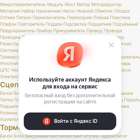
Микропереключатель
Модуль
Мост
Мотор
Моторедуктор
Моторчик
Набор
Наконечник
Насос
Ножной
Обмотка
Ободок
Оптика
Патрон
Переключатель
Переходник
Планка
Пластина
Плафон
Повторитель
Поддон
Подсветка
Подшипник
Подъёмный
Предохранитель
Прибор
Прикуриватель
Провод
Провода
Проводка
Проставка
Пульт
Пыльник
РК
Разъем
Регулятор
Резистор
Реле
Реостат
Решетка
Розетка
Рычаг
Свеча
Сигнал
Система
Скоба
Соединитель
Спидометр
Стартер
Стекло
Траверса
Трамблер
Транспондер
Трос
Трубка
Тумблер
Указатель
Уплотнитель
Установ
Устройство
Фара
Фароискатель
Фонарь
ЦПС
Чехол
Шкив
Щетка
Щеточный
Щиток
Электробензонасос
Электропривод
Якорь
Сцепление
Бачок
Блок
Вилка
Втулка
Диск
Картер
Корзина
Корпус
Крышка
Лапка
Лапки
Манжета
Муфта
Накладка
Опора
Ось
Палец
Педаль
Подшипник
Поршень
Пресс
Пружина
Пыльник
РК
Раб
Рамка
Резинка
Рычаг
Скоба
Сцепление
Толкатель
Трубка
Тяга
Усилитель
Цилиндр
Шаровая
Шланг
Шток
Тормоза
Бачок
Блок
Вакуумный
Вал
Вилка
Винт
Втулка
Гидроагрегат