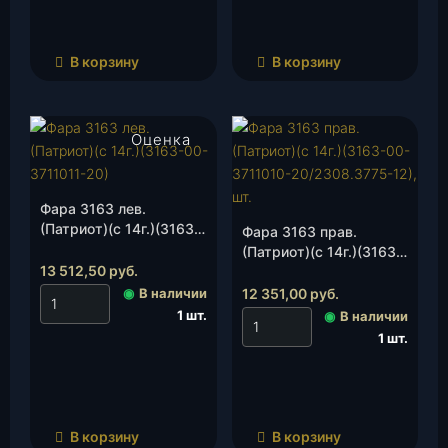
В корзину
В корзину
Оценка
4.50
из 5
Фара 3163 лев.
(Патриот)(с 14г.)(3163-
Фара 3163 прав.
00-3711011-
(Патриот)(с 14г.)(3163-
20/2308.3775-11), шт.
13 512,50
руб.
00-3711010-
20/2308.3775-12), шт.
◉
В наличии
12 351,00
руб.
1 шт.
◉
В наличии
1 шт.
В корзину
В корзину