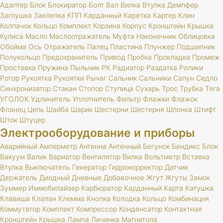
Адаптер
Блок
Блокиратор
Болт
Вал
Вилка
Втулка
Демпфер
Заглушка
Заклепка
КПП
Карданный
Каретка
Картер
Клин
Колпачок
Кольцо
Комплект
Корзина
Корпус
Кронштейн
Крышка
Кулиса
Масло
Маслоотражатель
Муфта
Наконечник
Облицовка
Обойма
Ось
Отражатель
Палец
Пластина
Плунжер
Подшипник
Полукольцо
Предохранитель
Привод
Пробка
Прокладка
Промеж
Проставка
Пружина
Пыльник
РК
Радиатор
Раздатка
Ролики
Ротор
Рукоятка
Рукоятки
Рычаг
Сальник
Сальники
Сапун
Седло
Синхронизатор
Стакан
Стопор
Ступица
Сухарь
Трос
Трубка
Тяга
УГОЛОК
Удлинитель
Уплотнитель
Фильтр
Флажки
Флажок
Фланец
Цепь
Шайба
Шарик
Шестерни
Шестерня
Шпонка
Штифт
Шток
Штуцер
Электрооборудование и приборы
Аварийный
Амперметр
Антенна
Антенный
Бегунок
Бендикс
Блок
Вакуум
Валик
Вариатор
Вентилятор
Вилка
Вольтметр
Вставка
Втулка
Выключатель
Генератор
Гидрокорректор
Датчик
Держатель
Диодный
Дневные
Добавочное
Жгут
Жгуты
Замок
Зуммер
Иммобилайзер
Карбюратор
Карданный
Карта
Катушка
Клавиша
Клапан
Клемма
Кнопка
Колодка
Кольцо
Комбинация
Коммутатор
Комплект
Компрессор
Конденсатор
Контактная
Кронштейн
Крышка
Лампа
Личинка
Магнитола