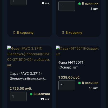
ободка, шт.
6 шт.
◉
В наличии
3 шт.
В корзину
В корзину
Фара (ФГ150Г1)
(Освар), шт.
Фара (РАУС 3.3711)
1 338,60
руб.
(Беларусь)(плоская)
◉
В наличии
(3151-00-3711010-00) с
ободом, шт.
10 шт.
2 725,50
руб.
◉
В наличии
13 шт.