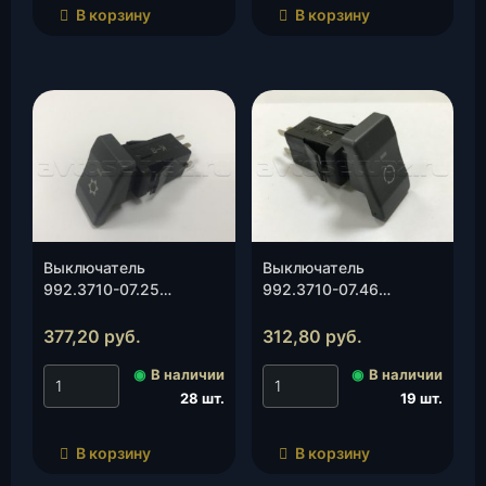
В корзину
В корзину
Выключатель
Выключатель
992.3710-07.25
992.3710-07.46
кондиционера (3163-
рециркуляции (3163-
00-3710180-00), шт.
00-3710170-00), шт.
377,20
руб.
312,80
руб.
◉
В наличии
◉
В наличии
28 шт.
19 шт.
В корзину
В корзину