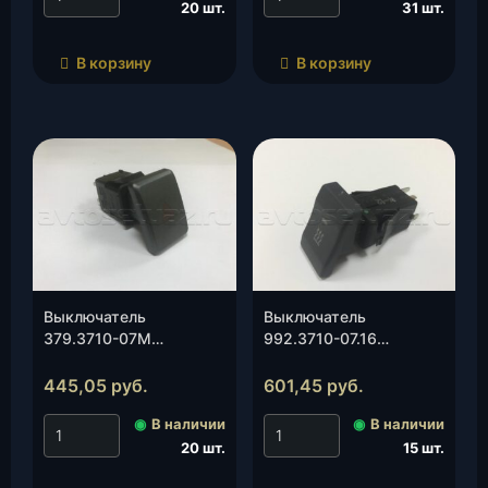
20 шт.
31 шт.
В корзину
В корзину
Выключатель
Выключатель
379.3710-07М
992.3710-07.16
аварийной
доп.отопителя (3163-
сигнализации
00-3710010-00), шт.
445,05
руб.
601,45
руб.
(нов.панель 04.2012)
◉
В наличии
◉
В наличии
(3163-3710020), шт.
20 шт.
15 шт.