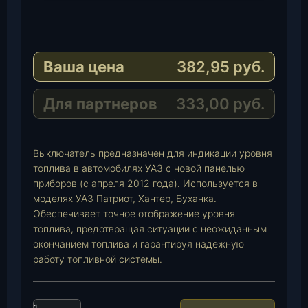
T
e
W
l
h
E
e
a
-
Ваша цена
382,95
руб.
g
t
M
r
s
a
a
A
i
Для партнеров
333,00
руб.
m
p
l
p
Выключатель предназначен для индикации уровня
топлива в автомобилях УАЗ с новой панелью
приборов (с апреля 2012 года). Используется в
моделях УАЗ Патриот, Хантер, Буханка.
Обеспечивает точное отображение уровня
топлива, предотвращая ситуации с неожиданным
окончанием топлива и гарантируя надежную
работу топливной системы.
К