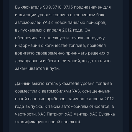
5
Выключатель 999.3710-07.15 предназначен для
у
индикации уровня топлива в топливном баке
к
автомобилей УАЗ с новой панелью приборов,
а
выпускаемых с апреля 2012 года. Он
з
обеспечивает надежную и точную передачу
а
информации о количестве топлива, позволяя
т
водителю своевременно принимать решения о
е
дозаправке и избегать ситуаций, когда топливо
л
я
заканчивается в пути.
у
р
Данный выключатель указателя уровня топлива
о
совместим с автомобилями УАЗ, оснащенными
в
новой панелью приборов, начиная с апреля 2012
н
года выпуска. К таким автомобилям относятся, в
я
частности, УАЗ Патриот, УАЗ Хантер, УАЗ Буханка
т
(модификации с новой панелью).
о
п