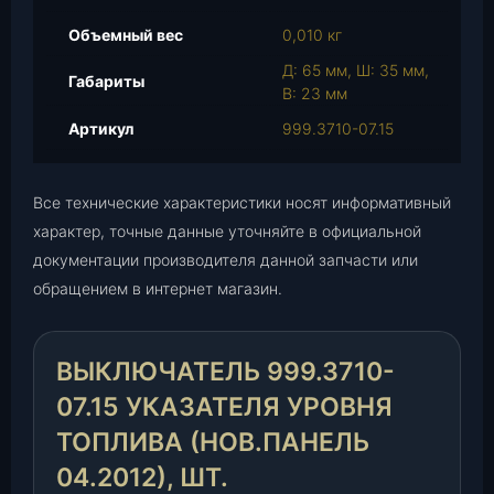
ю
Объемный вес
0,010 кг
ч
а
Д: 65 мм, Ш: 35 мм,
Габариты
т
В: 23 мм
е
Артикул
999.3710-07.15
л
ь
9
Все технические характеристики носят информативный
9
характер, точные данные уточняйте в официальной
9
документации производителя данной запчасти или
.
обращением в интернет магазин.
3
7
1
ВЫКЛЮЧАТЕЛЬ 999.3710-
0
-
07.15 УКАЗАТЕЛЯ УРОВНЯ
0
ТОПЛИВА (НОВ.ПАНЕЛЬ
7
.
04.2012), ШТ.
1