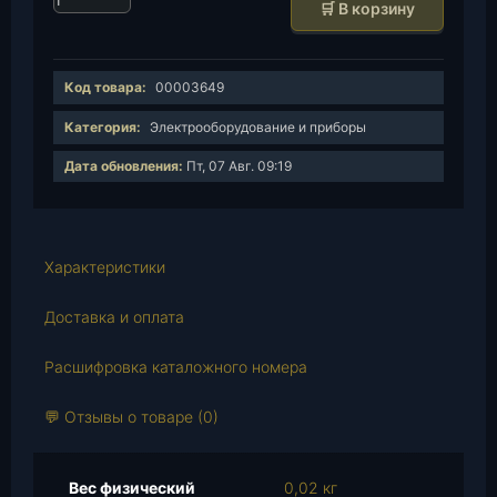
🛒 В корзину
о
л
и
Код товара:
00003649
ч
е
Категория:
Электрооборудование и приборы
с
Дата обновления:
Пт, 07 Авг. 09:19
т
в
о
т
Характеристики
о
в
Доставка и оплата
а
р
Расшифровка каталожного номера
а
В
💬 Отзывы о товаре (0)
ы
к
л
Вес физический
0,02 кг