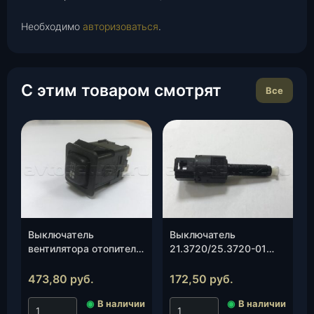
Необходимо
авторизоваться
.
С этим товаром смотрят
Все
Выключатель
Выключатель
вентилятора отопителя
21.3720/25.3720-01
(кнопка)
сигнала торможения
(Автоарматура)
(педали сцепления)
473,80
руб.
172,50
руб.
(85.3710-02.15), шт.
(Псков)(3163-00-
◉
В наличии
◉
В наличии
3720030-00), шт.