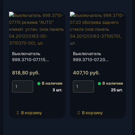
Выключатель
Выключатель
999.3710-07.115
999.3710-07.20
режима «AUTO»
обогрева заднего
климат. устан.
стекла (нов.панель
818,80
руб.
407,10
руб.
(нов.панель 04.2012)
04.2012)(3163-
◉
В наличии
◉
В наличии
(3163-00-3710370-00),
3710070), шт.
шт.
3 шт.
25 шт.
В корзину
В корзину