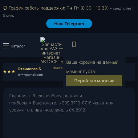
⏰ График работы поддержки: Пн-Пт (8:30 - 16:30)
~ сред. ответ
5 мин.
Наш Telegram
Просмотр корзи
Каталог
Войти или зарегистрировать
Ваша корзина на данный
Станислав Б.
Семен А.
момент пуста.
st***@gmail.com
se***@mail.ru
Перейти в магазин
Главная
»
Электрооборудование и
приборы
»
Выключатель 999.3710-07.15 указателя
уровня топлива (нов.панель 04.2012)