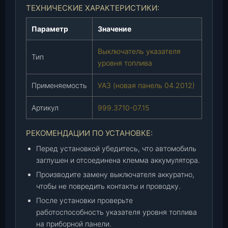
л
ТЕХНИЧЕСКИЕ ХАРАКТЕРИСТИКИ:
и
Параметр
Значение
в
а
Выключатель указателя
(
Тип
уровня топлива
н
о
Применяемость
УАЗ (новая панель 04.2012)
в
.
Артикул
999.3710-07.15
п
а
РЕКОМЕНДАЦИИ ПО УСТАНОВКЕ:
н
е
Перед установкой убедитесь, что автомобиль
л
заглушен и отсоединена клемма аккумулятора.
ь
Производите замену выключателя аккуратно,
0
чтобы не повредить контакты и проводку.
4
После установки проверьте
.
работоспособность указателя уровня топлива
2
на приборной панели.